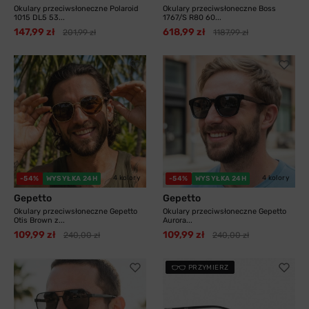
Okulary przeciwsłoneczne Polaroid
Okulary przeciwsłoneczne Boss
1015 DL5 53...
1767/S R80 60...
147,99 zł
618,99 zł
201,99 zł
1187,99 zł
4 kolory
4 kolory
-54%
WYSYŁKA 24H
-54%
WYSYŁKA 24H
Gepetto
Gepetto
Okulary przeciwsłoneczne Gepetto
Okulary przeciwsłoneczne Gepetto
Otis Brown z...
Aurora...
109,99 zł
109,99 zł
240,00 zł
240,00 zł
PRZYMIERZ