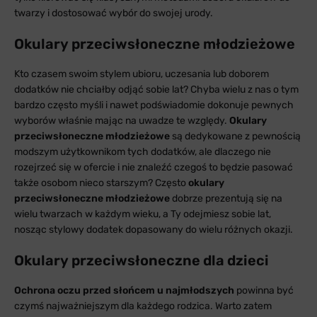
twarzy i dostosować wybór do swojej urody.
Okulary przeciwsłoneczne młodzieżowe
Kto czasem swoim stylem ubioru, uczesania lub doborem
dodatków nie chciałby odjąć sobie lat? Chyba wielu z nas o tym
bardzo często myśli i nawet podświadomie dokonuje pewnych
wyborów właśnie mając na uwadze te względy.
Okulary
przeciwsłoneczne młodzieżowe
są dedykowane z pewnością
modszym użytkownikom tych dodatków, ale dlaczego nie
rozejrzeć się w ofercie i nie znaleźć czegoś to będzie pasować
także osobom nieco starszym? Często
okulary
przeciwsłoneczne młodzieżowe
dobrze prezentują się na
wielu twarzach w każdym wieku, a Ty odejmiesz sobie lat,
nosząc stylowy dodatek dopasowany do wielu różnych okazji.
Okulary przeciwsłoneczne dla dzieci
Ochrona oczu przed słońcem u najmłodszych
powinna być
czymś najważniejszym dla każdego rodzica. Warto zatem