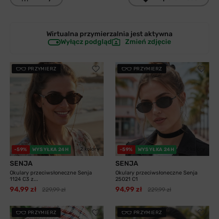
Wirtualna przymierzalnia jest
aktywna
Wyłącz podgląd
Zmień zdjęcie
PRZYMIERZ
PRZYMIERZ
2 kolory
3 kolory
-59%
WYSYŁKA 24H
-59%
WYSYŁKA 24H
SENJA
SENJA
Okulary przeciwsłoneczne Senja
Okulary przeciwsłoneczne Senja
1124 C3 z...
25021 C1
94,99 zł
94,99 zł
229,99 zł
229,99 zł
PRZYMIERZ
PRZYMIERZ