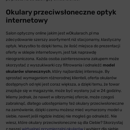
Okulary przeciwsłoneczne optyk
internetowy
Salon optyczny online jakim jest wOkularach.pl ma
zdecydowanie szerszy asortyment niż stacjonarny, klastyczny
optyk. Wszystko to dzięki temu, że ilość miejsca do prezentacji
oferty w sklepie internetowym, jest tak naprawdę
nieograniczona. Każda osoba zainteresowana zakupem może
skorzystać z wyszukiwarki czy filtrowania i odnaleźć
model
okularów słonecznych
, który najbardziej interesuje. By
sprostać wymaganiom różnorodnej klienteli, oferta okularów
dostępnych od ręki jest coraz większa, a dzięki temu, że towar
znajduje się w magazynie, może być wysłany już w 24 godziny.
Wiemy jednak, że nawet w olbrzymiej ofercie, może czegoś
zabraknąć, dlatego udostępniamy też okulary przeciwsłoneczne
na zamówienie, dzięki czemu możesz mieć wymarzony model u
siebie, nawet jeśli nigdzie indziej nie mogłeś go odnaleźć. Nie
wiesz, które okulary przeciwsłoneczne są dla Ciebie? Skorzystaj
z naszej
wirtualnej przymierzalni okularów
i wybierz dla siebie