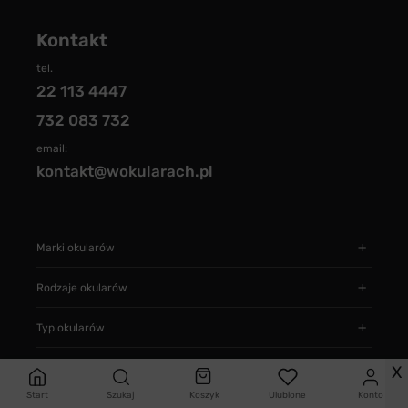
Kontakt
tel.
22 113 4447
732 083 732
email:
kontakt@wokularach.pl
Marki okularów
Rodzaje okularów
Typ okularów
Informacje
X
Start
Szukaj
Koszyk
Ulubione
Konto
Jak zamawiać