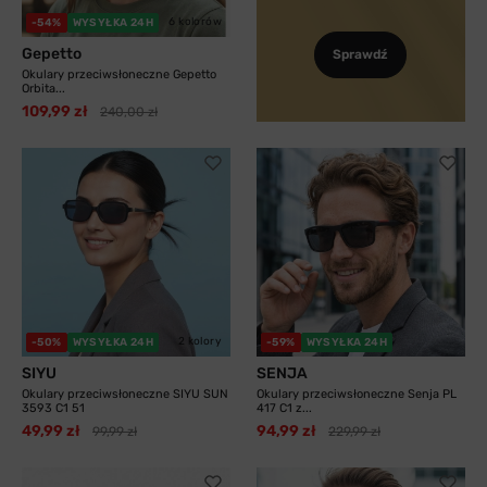
6 kolorów
-54%
WYSYŁKA 24H
Gepetto
Sprawdź
Okulary przeciwsłoneczne Gepetto
Orbita...
109,99 zł
240,00 zł
2 kolory
-50%
WYSYŁKA 24H
-59%
WYSYŁKA 24H
SIYU
SENJA
Okulary przeciwsłoneczne SIYU SUN
Okulary przeciwsłoneczne Senja PL
3593 C1 51
417 C1 z...
49,99 zł
94,99 zł
99,99 zł
229,99 zł