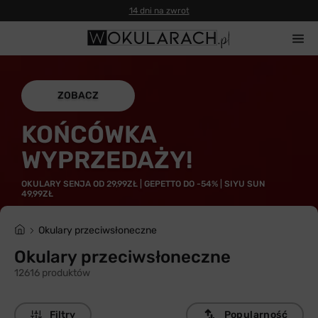
Gwarancja 100% zwrotu
ZOBACZ
KOŃCÓWKA
WYPRZEDAŻY!
OKULARY SENJA OD 29,99ZŁ | GEPETTO DO -54% | SIYU SUN
49,99ZŁ
Okulary przeciwsłoneczne
Okulary przeciwsłoneczne
12616 produktów
Filtry
Popularność