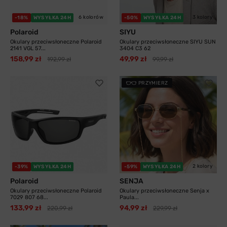
6 kolorów
3 kolory
-18%
WYSYŁKA 24H
-50%
WYSYŁKA 24H
Polaroid
SIYU
Okulary przeciwsłoneczne Polaroid
Okulary przeciwsłoneczne SIYU SUN
2141 VGL 57...
3404 C3 62
158,99 zł
49,99 zł
192,99 zł
99,99 zł
PRZYMIERZ
2 kolory
-39%
WYSYŁKA 24H
-59%
WYSYŁKA 24H
Polaroid
SENJA
Okulary przeciwsłoneczne Polaroid
Okulary przeciwsłoneczne Senja x
7029 807 68...
Paula...
133,99 zł
94,99 zł
220,99 zł
229,99 zł