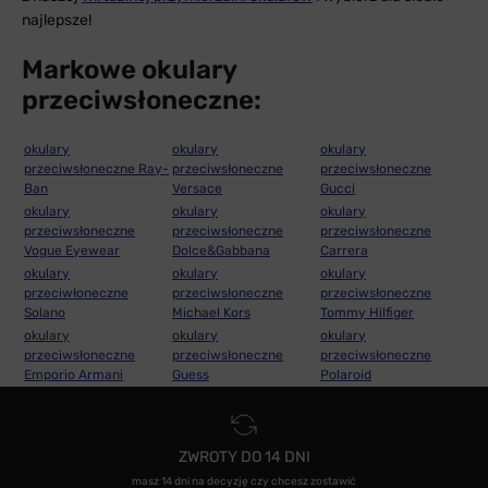
najlepsze!
Markowe okulary
przeciwsłoneczne:
okulary
okulary
okulary
przeciwsłoneczne Ray-
przeciwsłoneczne
przeciwsłoneczne
Ban
Versace
Gucci
okulary
okulary
okulary
przeciwsłoneczne
przeciwsłoneczne
przeciwsłoneczne
Vogue Eyewear
Dolce&Gabbana
Carrera
okulary
okulary
okulary
przeciwłoneczne
przeciwsłoneczne
przeciwsłoneczne
Solano
Michael Kors
Tommy Hilfiger
okulary
okulary
okulary
przeciwsłoneczne
przeciwsłoneczne
przeciwsłoneczne
Emporio Armani
Guess
Polaroid
ZWROTY DO 14 DNI
masz 14 dni na decyzję czy chcesz zostawić