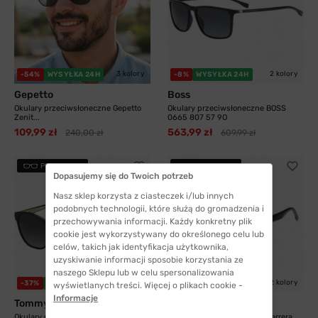
3 kolory
2 kolory
-54%
WYSYŁKA 24H
-8%
WYSYŁKA 24H
Gepetto
Boss
Okulary przeciwsłoneczne Gepetto
Okulary przeciwsłoneczne BOSS
Zenit...
0665 807 57 9O
109,99 zł
563,99 zł
240,00 zł
609,99 zł
PRZYMIERZ
PRZYMIERZ
Dopasujemy się do Twoich potrzeb
Nasz sklep korzysta z ciasteczek i/lub innych
podobnych technologii, które służą do gromadzenia i
przechowywania informacji. Każdy konkretny plik
cookie jest wykorzystywany do określonego celu lub
celów, takich jak identyfikacja użytkownika,
uzyskiwanie informacji sposobie korzystania ze
naszego Sklepu lub w celu spersonalizowania
2 kolory
2 kolory
-37%
WYSYŁKA 24H
-21%
WYSYŁKA 24H
wyświetlanych treści. Więcej o plikach cookie -
Informacje
Tommy Hilfiger
Carrera
Okulary przeciwsłoneczne Tommy
Okulary przeciwsłoneczne Carrera