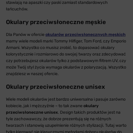
stawiają na apaszki czy paski zamiast standardowych
łańcuchów.
Okulary przeciwsłoneczne męskie
Dla Panów w ofercie
okularów przeciwsłonecznych męskich
mamy wiele modeli marki Tommy Hilfiger, Tom Ford, czy Emporio
Armani. Wszystko co musisz zrobić, to dopasować okulary
kolorystycznie i rozmiarowo do swojej twarzy oraz zdecydować
czy potrzebujesz okularów tylko z podstawowym filtrem UV, czy
może Twój styl życia wymaga okularów z polaryzacją. Wszystko
znajdziesz w naszej ofercie.
Okulary przeciwsłoneczne unisex
Wiele modeli okularów jest bardzo uniwersalna i pasuje zarówno
kobiecie, jak i mężczyźnie – to tak zwane
okulary
przeciwsłoneczne unisex
. Design takich produktów jest na
tyle zachowawczy, że dobrze prezentują się na różnych
twarzach i stanowią uzupełnienie różnych stylizacji. Tutaj warto
tylko kierować się klasycznymi metodami doboru okularów do