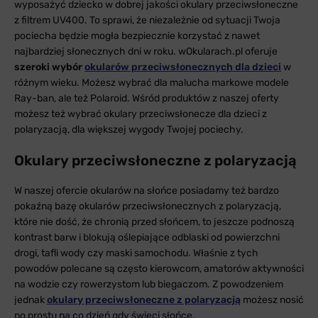
wyposażyć dziecko w dobrej jakości okulary przeciwsłoneczne
z filtrem UV400. To sprawi, że niezależnie od sytuacji Twoja
pociecha będzie mogła bezpiecznie korzystać z nawet
najbardziej słonecznych dni w roku. wOkularach.pl oferuje
szeroki wybór
okularów przeciwsłonecznych dla dzieci
w
różnym wieku. Możesz wybrać dla malucha markowe modele
Ray-ban, ale też Polaroid. Wśród produktów z naszej oferty
możesz też wybrać okulary przeciwsłonecze dla dzieci z
polaryzacją, dla większej wygody Twojej pociechy.
Okulary przeciwsłoneczne z polaryzacją
W naszej ofercie okularów na słońce posiadamy też bardzo
pokaźną bazę okularów przeciwsłonecznych z polaryzacją,
które nie dość, że chronią przed słońcem, to jeszcze podnoszą
kontrast barw i blokują oślepiające odblaski od powierzchni
drogi, tafli wody czy maski samochodu. Właśnie z tych
powodów polecane są często kierowcom, amatorów aktywności
na wodzie czy rowerzystom lub biegaczom. Z powodzeniem
jednak
okulary przeciwsłoneczne z polaryzacją
możesz nosić
po prostu na co dzień gdy świeci słońce.