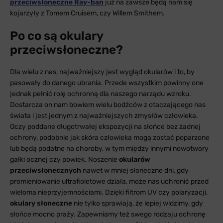
przeciwsłoneczne Ray-ban
już na zawsze będą nam się
kojarzyły z Tomem Cruisem, czy Willem Smithem.
Po co są okulary
przeciwsłoneczne?
Dla wielu z nas, najważniejszy jest wygląd okularów i to, by
pasowały do danego ubrania. Przede wszystkim powinny one
jednak pełnić rolę ochronną dla naszego narządu wzroku.
Dostarcza on nam bowiem wielu bodźców z otaczającego nas
świata i jest jednym z najważniejszych zmysłów człowieka.
Oczy poddane długotrwałej ekspozycji na słońce bez żadnej
ochrony, podobnie jak skóra człowieka mogą zostać poparzone
lub będą podatne na choroby, w tym między innymi nowotwory
gałki ocznej czy powiek. Noszenie
okularów
przeciwsłonecznych
nawet w mniej słoneczne dni, gdy
promieniowanie ultrafioletowe działa, może nas uchronić przed
wieloma nieprzyjemnościami. Dzięki filtrom UV czy polaryzacji,
okulary słoneczne
nie tylko sprawiają, że lepiej widzimy, gdy
słońce mocno praży. Zapewniamy też swego rodzaju ochronę