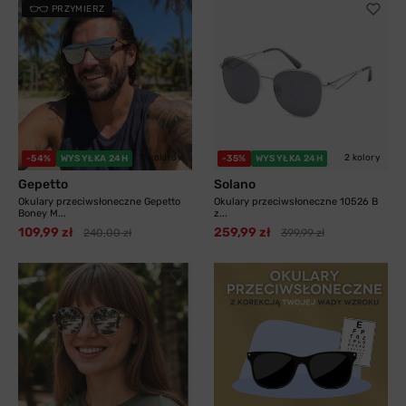
PRZYMIERZ
11 kolorów
2 kolory
-54%
WYSYŁKA 24H
-35%
WYSYŁKA 24H
Gepetto
Solano
Okulary przeciwsłoneczne Gepetto
Okulary przeciwsłoneczne 10526 B
Boney M...
z...
109,99 zł
259,99 zł
240,00 zł
399,99 zł