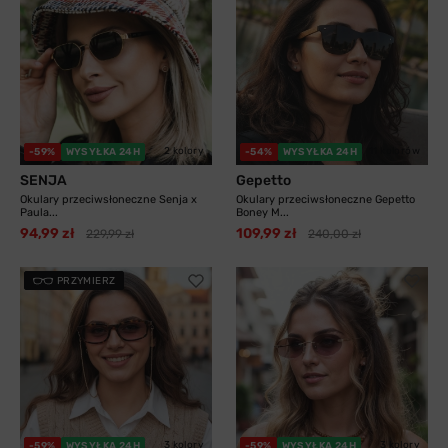
2 kolory
11 kolorów
-59%
WYSYŁKA 24H
-54%
WYSYŁKA 24H
SENJA
Gepetto
Okulary przeciwsłoneczne Senja x
Okulary przeciwsłoneczne Gepetto
Paula...
Boney M...
94,99 zł
109,99 zł
229,99 zł
240,00 zł
PRZYMIERZ
3 kolory
3 kolory
-59%
WYSYŁKA 24H
-59%
WYSYŁKA 24H