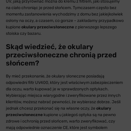
UV, jaką przyrównać można do kremu z filtrem, jaki stosujemy
na ciało chroniąc je przed słońcem. Tymczasem często bez
momentu zastanowienia wychodzimy z domu bez jakiejkolwiek
osłony na oczy, a czasem, co gorsze – zakładamy przypadkowo
kupione
okulary przeciwsłoneczne
z pierwszego lepszego
stoiska czy bazaru.
Skąd wiedzieć, że okulary
przeciwsłoneczne chronią przed
słońcem?
By mieć przekonanie, że okulary słoneczne posiadają
odpowiedni filtr UV400, który jest właściwym zabezpieczeniem
dla oczu, warto kupować je w sprawdzonych optykach.
Wybierając miejsca wiarygodne i zweryfikowane przez innych
klientów, możesz nabrać pewności, że wybierasz dobrze. Jeśli
jednak chcesz przekonać się na własne oczy, że
okulary
przeciwsłoneczne
kupione u jakiegoś optyka są na pewno
zdrowe i ochronią przed słońcem, warto zweryfikować, czy
mają odpowiednie oznaczenie CE, które jest symbolem