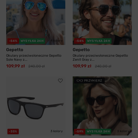
4 kolory
3 kolory
-54%
WYSYŁKA 24H
-54%
WYSYŁKA 24H
Gepetto
Gepetto
Okulary przeciwsłoneczne Gepetto
Okulary przeciwsłoneczne Gepetto
Sole Navy z...
Zenit Gray z...
109,99 zł
109,99 zł
240,00 zł
240,00 zł
PRZYMIERZ
3 kolory
3 kolory
-35%
-59%
WYSYŁKA 24H