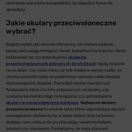
spełnienia warunków europejskich, by dopuścić towar do
sprzedaży.
Jakie okulary przeciwsłoneczne
wybrać?
Bogaty wybór jaki obecnie oferujemy, nie ułatwia zadania,
biorąc pod uwagę mnogość marek, kształtów czy kolorów. Warto
zastanowić się czy poszukujemy
okularów
przeciwsłonecznych dobranych do stylizacji
i będą noszone
na co dzień. Czy może masz już tyle modeli w swojej szafie, że
chcesz pozwolić sobie na szaleństwo i sprawić sobie bardziej
ekstrawagancki dodatek. Pomyśleć można również nad
funduszami, które chcemy przeznaczyć na okulary, czy
szukamy ekonomicznego rozwiązania, czy potrzebujemy
okulary przeciwsłoneczne markowe
.
Najlepsze okulary
przeciwsłoneczne
to właśnie takie, które odpowiadają naszym
wymaganiom, stylowi życia, a także dobrze leżą na twarzy,
dodając nam uroku a nie przytłaczając swoim kształtem,
kolorem czy rozmiarem. Pamiętajmy, że mają stanowić