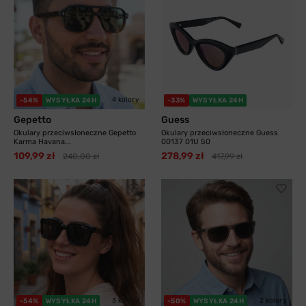
4 kolory
-54%
WYSYŁKA 24H
-33%
WYSYŁKA 24H
Gepetto
Guess
Okulary przeciwsłoneczne Gepetto
Okulary przeciwsłoneczne Guess
Karma Havana...
00137 01U 50
109,99 zł
278,99 zł
240,00 zł
417,99 zł
3 kolory
2 kolory
-54%
WYSYŁKA 24H
-50%
WYSYŁKA 24H