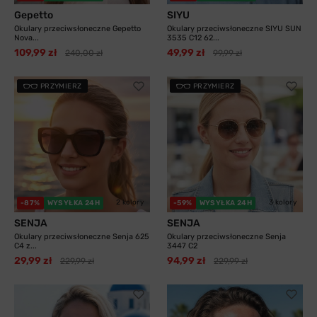
Gepetto
SIYU
Okulary przeciwsłoneczne Gepetto
Okulary przeciwsłoneczne SIYU SUN
Nova...
3535 C12 62...
109,99 zł
49,99 zł
240,00 zł
99,99 zł
PRZYMIERZ
PRZYMIERZ
2 kolory
3 kolory
-87%
WYSYŁKA 24H
-59%
WYSYŁKA 24H
SENJA
SENJA
Okulary przeciwsłoneczne Senja 625
Okulary przeciwsłoneczne Senja
C4 z...
3447 C2
29,99 zł
94,99 zł
229,99 zł
229,99 zł