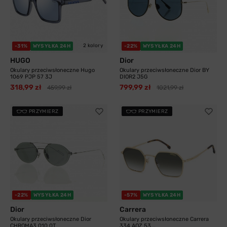
2 kolory
-31%
WYSYŁKA 24H
-22%
WYSYŁKA 24H
HUGO
Dior
Okulary przeciwsłoneczne Hugo
Okulary przeciwsłoneczne Dior BY
1069 PJP 57 3J
DIOR2 J5G
318,99 zł
799,99 zł
459,99 zł
1021,99 zł
PRZYMIERZ
PRZYMIERZ
-22%
WYSYŁKA 24H
-57%
WYSYŁKA 24H
Dior
Carrera
Okulary przeciwsłoneczne Dior
Okulary przeciwsłoneczne Carrera
CHROMA3 010 0T
334 AOZ 53...