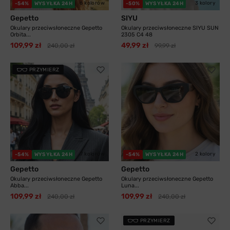
6 kolorów
3 kolory
-54%
WYSYŁKA 24H
-50%
WYSYŁKA 24H
Gepetto
SIYU
Okulary przeciwsłoneczne Gepetto
Okulary przeciwsłoneczne SIYU SUN
Orbita...
2305 C4 48
109,99 zł
49,99 zł
240,00 zł
99,99 zł
PRZYMIERZ
7 kolorów
2 kolory
-54%
WYSYŁKA 24H
-54%
WYSYŁKA 24H
Gepetto
Gepetto
Okulary przeciwsłoneczne Gepetto
Okulary przeciwsłoneczne Gepetto
Abba...
Luna...
109,99 zł
109,99 zł
240,00 zł
240,00 zł
PRZYMIERZ