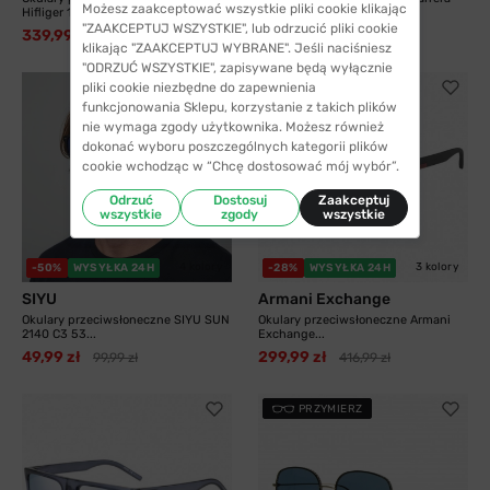
Możesz zaakceptować wszystkie pliki cookie klikając
Hifliger 1811...
8055 003 58...
"ZAAKCEPTUJ WSZYSTKIE", lub odrzucić pliki cookie
339,99 zł
325,99 zł
538,99 zł
413,99 zł
klikając "ZAAKCEPTUJ WYBRANE". Jeśli naciśniesz
"ODRZUĆ WSZYSTKIE", zapisywane będą wyłącznie
pliki cookie niezbędne do zapewnienia
funkcjonowania Sklepu, korzystanie z takich plików
nie wymaga zgody użytkownika. Możesz również
dokonać wyboru poszczególnych kategorii plików
cookie wchodząc w “Chcę dostosować mój wybór”.
Odrzuć
Dostosuj
Zaakceptuj
wszystkie
zgody
wszystkie
4 kolory
3 kolory
-50%
WYSYŁKA 24H
-28%
WYSYŁKA 24H
SIYU
Armani Exchange
Okulary przeciwsłoneczne SIYU SUN
Okulary przeciwsłoneczne Armani
2140 C3 53...
Exchange...
49,99 zł
299,99 zł
99,99 zł
416,99 zł
PRZYMIERZ