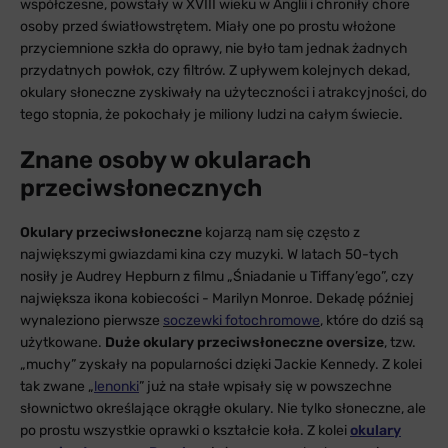
współczesne, powstały w XVIII wieku w Anglii i chroniły chore
osoby przed światłowstrętem. Miały one po prostu włożone
przyciemnione szkła do oprawy, nie było tam jednak żadnych
przydatnych powłok, czy filtrów. Z upływem kolejnych dekad,
okulary słoneczne zyskiwały na użyteczności i atrakcyjności, do
tego stopnia, że pokochały je miliony ludzi na całym świecie.
Znane osoby w okularach
przeciwsłonecznych
Okulary przeciwsłoneczne
kojarzą nam się często z
największymi gwiazdami kina czy muzyki. W latach 50-tych
nosiły je Audrey Hepburn z filmu „Śniadanie u Tiffany’ego”, czy
największa ikona kobiecości - Marilyn Monroe. Dekadę później
wynaleziono pierwsze
soczewki fotochromowe
, które do dziś są
użytkowane.
Duże okulary przeciwsłoneczne oversize
, tzw.
„muchy” zyskały na popularności dzięki Jackie Kennedy. Z kolei
tak zwane „
lenonki
” już na stałe wpisały się w powszechne
słownictwo określające okrągłe okulary. Nie tylko słoneczne, ale
po prostu wszystkie oprawki o kształcie koła. Z kolei
okulary