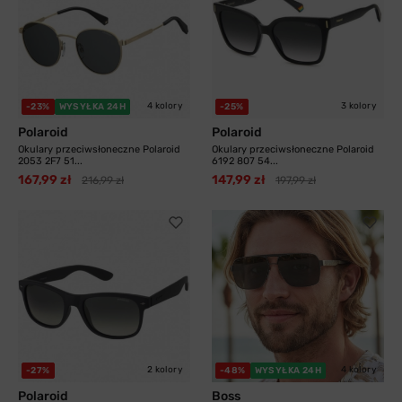
4 kolory
3 kolory
-23%
WYSYŁKA 24H
-25%
Polaroid
Polaroid
Okulary przeciwsłoneczne Polaroid
Okulary przeciwsłoneczne Polaroid
2053 2F7 51...
6192 807 54...
167,99 zł
147,99 zł
216,99 zł
197,99 zł
2 kolory
4 kolory
-27%
-48%
WYSYŁKA 24H
Polaroid
Boss