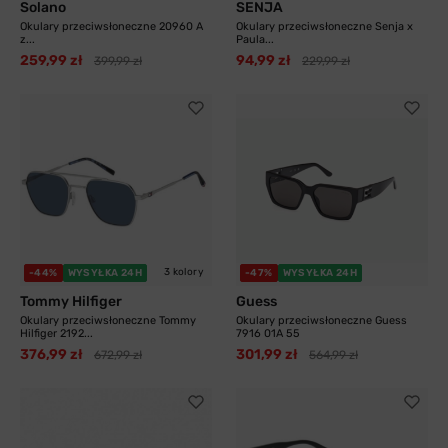
Solano
SENJA
Okulary przeciwsłoneczne 20960 A
Okulary przeciwsłoneczne Senja x
z...
Paula...
259,99 zł
94,99 zł
399,99 zł
229,99 zł
3 kolory
-44%
WYSYŁKA 24H
-47%
WYSYŁKA 24H
Tommy Hilfiger
Guess
Okulary przeciwsłoneczne Tommy
Okulary przeciwsłoneczne Guess
Hilfiger 2192...
7916 01A 55
376,99 zł
301,99 zł
672,99 zł
564,99 zł