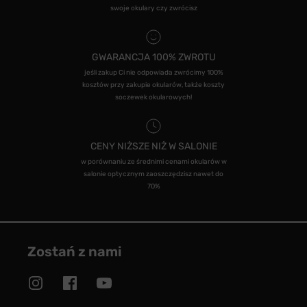
swoje okulary czy zwrócisz
GWARANCJA 100% ZWROTU
jeśli zakup Ci nie odpowiada zwrócimy 100%
kosztów przy zakupie okularów, także koszty
soczewek okularowych!
CENY NIŻSZE NIŻ W SALONIE
w porównaniu ze średnimi cenami okularów w
salonie optycznym zaoszczędzisz nawet do
70%
Zostań z nami