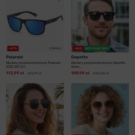
2 kolory
4 kolory
-47%
-54%
WYSYŁKA 24H
Polaroid
Gepetto
Okulary przeciwsłoneczne Polaroid
Okulary przeciwsłoneczne Gepetto
2123 D51 57...
Astro...
113,99 zł
109,99 zł
213,99 zł
240,00 zł