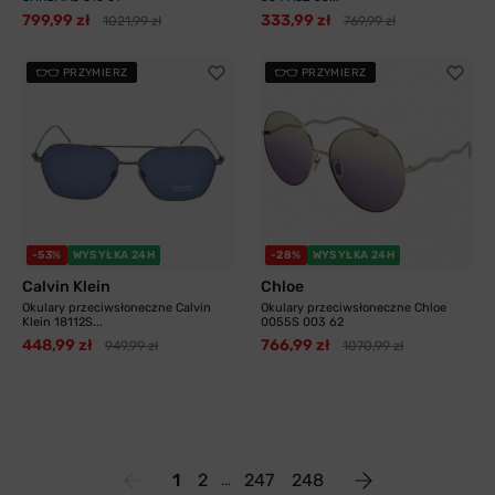
799,99 zł
333,99 zł
1021,99 zł
769,99 zł
PRZYMIERZ
PRZYMIERZ
-53%
WYSYŁKA 24H
-28%
WYSYŁKA 24H
Calvin Klein
Chloe
Okulary przeciwsłoneczne Calvin
Okulary przeciwsłoneczne Chloe
Klein 18112S...
0055S 003 62
448,99 zł
766,99 zł
949,99 zł
1070,99 zł
1
2
247
248