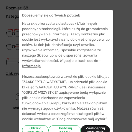
Rozmiar: 58
Dopasujemy się do Twoich potrzeb
Kategoria filtra: 3
Nasz sklep korzysta z ciasteczek i/lub innych
podobnych technologii, które służą do gromadzenia i
Szerokość mostka
przechowywania informacji. Każdy konkretny plik
15 mm
cookie jest wykorzystywany do określonego celu lub
Szerokość szkła
celów, takich jak identyfikacja użytkownika,
58 mm
uzyskiwanie informacji sposobie korzystania ze
naszego Sklepu lub w celu spersonalizowania
Długość zauszników
wyświetlanych treści. Więcej o plikach cookie -
140 mm
Informacje
Jak wybrać odpowiedni rozmiar
Możesz zaakceptować wszystkie pliki cookie klikając
"ZAAKCEPTUJ WSZYSTKIE", lub odrzucić pliki cookie
klikając "ZAAKCEPTUJ WYBRANE". Jeśli naciśniesz
"ODRZUĆ WSZYSTKIE", zapisywane będą wyłącznie
pliki cookie niezbędne do zapewnienia
funkcjonowania Sklepu, korzystanie z takich plików
Etui/woreczek
nie wymaga zgody użytkownika. Możesz również
dokonać wyboru poszczególnych kategorii plików
cookie wchodząc w “Chcę dostosować mój wybór”.
Odrzuć
Dostosuj
Zaakceptuj
wszystkie
zgody
wszystkie