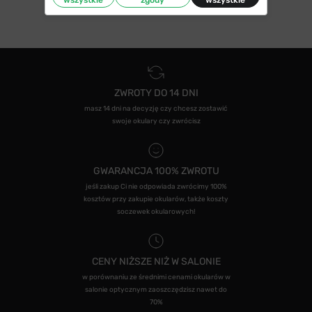
ZWROTY DO 14 DNI
masz 14 dni na decyzję czy chcesz zostawić
swoje okulary czy zwrócisz
GWARANCJA 100% ZWROTU
jeśli zakup Ci nie odpowiada zwrócimy 100%
kosztów przy zakupie okularów, także koszty
soczewek okularowych!
CENY NIŻSZE NIŻ W SALONIE
w porównaniu ze średnimi cenami okularów w
salonie optycznym zaoszczędzisz nawet do
70%