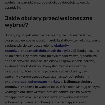
spełnienia warunków europejskich, by dopuścić towar do
sprzedaży.
Jakie okulary przeciwsłoneczne
wybrać?
Bogaty wybór jaki obecnie oferujemy, nie ułatwia zadania,
biorąc pod uwagę mnogość marek, kształtów czy kolorów. Warto
zastanowić się czy poszukujemy
okularów
przeciwsłonecznych dobranych do stylizacji
i będą noszone
na co dzień. Czy może masz już tyle modeli w swojej szafie, że
chcesz pozwolić sobie na szaleństwo i sprawić sobie bardziej
ekstrawagancki dodatek. Pomyśleć można również nad
funduszami, które chcemy przeznaczyć na okulary, czy
szukamy ekonomicznego rozwiązania, czy potrzebujemy
okulary przeciwsłoneczne markowe
.
Najlepsze okulary
przeciwsłoneczne
to właśnie takie, które odpowiadają naszym
wymaganiom, stylowi życia, a także dobrze leżą na twarzy,
dodając nam uroku a nie przytłaczając swoim kształtem,
kolorem czy rozmiarem. Pamiętajmy, że mają stanowić