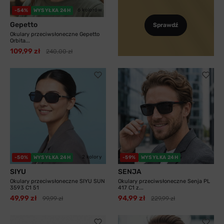
6 kolorów
-54%
WYSYŁKA 24H
Gepetto
Sprawdź
Okulary przeciwsłoneczne Gepetto
Orbita...
109,99 zł
240,00 zł
2 kolory
-50%
WYSYŁKA 24H
-59%
WYSYŁKA 24H
SIYU
SENJA
Okulary przeciwsłoneczne SIYU SUN
Okulary przeciwsłoneczne Senja PL
3593 C1 51
417 C1 z...
49,99 zł
94,99 zł
99,99 zł
229,99 zł