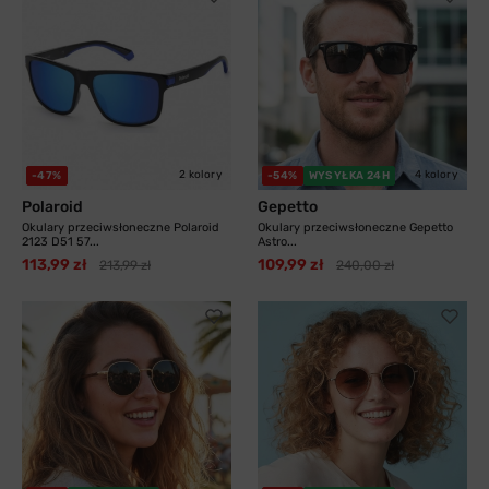
2 kolory
4 kolory
-47%
-54%
WYSYŁKA 24H
Polaroid
Gepetto
Okulary przeciwsłoneczne Polaroid
Okulary przeciwsłoneczne Gepetto
2123 D51 57...
Astro...
113,99 zł
109,99 zł
213,99 zł
240,00 zł