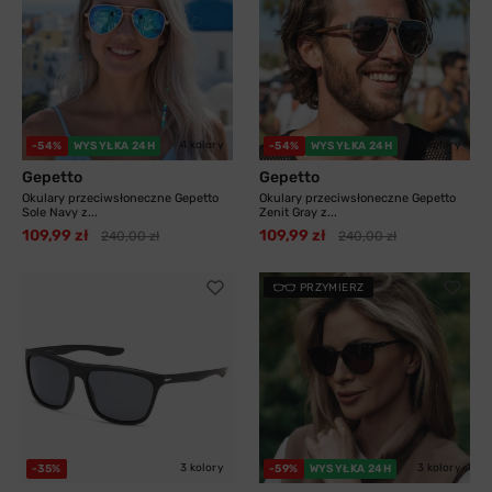
4 kolory
3 kolory
-54%
WYSYŁKA 24H
-54%
WYSYŁKA 24H
Gepetto
Gepetto
Okulary przeciwsłoneczne Gepetto
Okulary przeciwsłoneczne Gepetto
Sole Navy z...
Zenit Gray z...
109,99 zł
109,99 zł
240,00 zł
240,00 zł
PRZYMIERZ
3 kolory
3 kolory
-35%
-59%
WYSYŁKA 24H