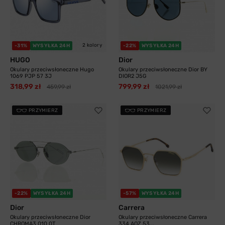
2 kolory
-31%
WYSYŁKA 24H
-22%
WYSYŁKA 24H
HUGO
Dior
Okulary przeciwsłoneczne Hugo
Okulary przeciwsłoneczne Dior BY
1069 PJP 57 3J
DIOR2 J5G
318,99 zł
799,99 zł
459,99 zł
1021,99 zł
PRZYMIERZ
PRZYMIERZ
-22%
WYSYŁKA 24H
-57%
WYSYŁKA 24H
Dior
Carrera
Okulary przeciwsłoneczne Dior
Okulary przeciwsłoneczne Carrera
CHROMA3 010 0T
334 AOZ 53...