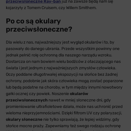
przeciwsłoneczne Ray-ban
już na zawsze będą nam się
kojarzyły z Tomem Cruisem, czy Willem Smithem.
Po co są okulary
przeciwsłoneczne?
Dla wielu z nas, najważniejszy jest wygląd okularów i to, by
pasowały do danego ubrania. Przede wszystkim powinny one
jednak pełnić rolę ochronną dla naszego narządu wzroku.
Dostarcza on nam bowiem wielu bodźców z otaczającego nas
świata i jest jednym z najważniejszych zmysłów człowieka.
Oczy poddane długotrwałej ekspozycji na słońce bez żadnej
ochrony, podobnie jak skóra człowieka mogą zostać poparzone
lub będą podatne na choroby, w tym między innymi nowotwory
gałki ocznej czy powiek. Noszenie
okularów
przeciwsłonecznych
nawet w mniej słoneczne dni, gdy
promieniowanie ultrafioletowe działa, może nas uchronić przed
wieloma nieprzyjemnościami. Dzięki filtrom UV czy polaryzacji,
okulary słoneczne
nie tylko sprawiają, że lepiej widzimy, gdy
słońce mocno praży. Zapewniamy też swego rodzaju ochronę