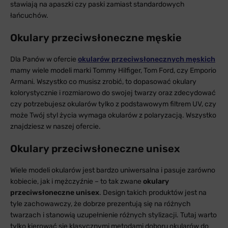
stawiają na apaszki czy paski zamiast standardowych
łańcuchów.
Okulary przeciwsłoneczne męskie
Dla Panów w ofercie
okularów przeciwsłonecznych męskich
mamy wiele modeli marki Tommy Hilfiger, Tom Ford, czy Emporio
Armani. Wszystko co musisz zrobić, to dopasować okulary
kolorystycznie i rozmiarowo do swojej twarzy oraz zdecydować
czy potrzebujesz okularów tylko z podstawowym filtrem UV, czy
może Twój styl życia wymaga okularów z polaryzacją. Wszystko
znajdziesz w naszej ofercie.
Okulary przeciwsłoneczne unisex
Wiele modeli okularów jest bardzo uniwersalna i pasuje zarówno
kobiecie, jak i mężczyźnie – to tak zwane
okulary
przeciwsłoneczne unisex
. Design takich produktów jest na
tyle zachowawczy, że dobrze prezentują się na różnych
twarzach i stanowią uzupełnienie różnych stylizacji. Tutaj warto
tylko kierować się klasycznymi metodami doboru okularów do