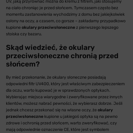
UV, jaką przyrównać można do kremu z filtrem, jaki stosujemy
na ciało chroniąc je przed słońcem. Tymczasem często bez
momentu zastanowienia wychodzimy z domu bez jakiejkolwiek
osłony na oczy, a czasem, co gorsze – zakładamy przypadkowo
kupione
okulary przeciwsłoneczne
z pierwszego lepszego
stoiska czy bazaru.
Skąd wiedzieć, że okulary
przeciwsłoneczne chronią przed
słońcem?
By mieć przekonanie, że okulary słoneczne posiadają
odpowiedni filtr UV400, który jest właściwym zabezpieczeniem
dla oczu, warto kupować je w sprawdzonych optykach.
Wybierając miejsca wiarygodne i zweryfikowane przez innych
klientów, możesz nabrać pewności, że wybierasz dobrze. Jeśli
jednak chcesz przekonać się na własne oczy, że
okulary
przeciwsłoneczne
kupione u jakiegoś optyka są na pewno
zdrowe i ochronią przed słońcem, warto zweryfikować, czy
mają odpowiednie oznaczenie CE, które jest symbolem