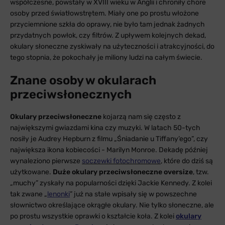
współczesne, powstały w XVIII wieku w Anglii i chroniły chore
osoby przed światłowstrętem. Miały one po prostu włożone
przyciemnione szkła do oprawy, nie było tam jednak żadnych
przydatnych powłok, czy filtrów. Z upływem kolejnych dekad,
okulary słoneczne zyskiwały na użyteczności i atrakcyjności, do
tego stopnia, że pokochały je miliony ludzi na całym świecie.
Znane osoby w okularach
przeciwsłonecznych
Okulary przeciwsłoneczne
kojarzą nam się często z
największymi gwiazdami kina czy muzyki. W latach 50-tych
nosiły je Audrey Hepburn z filmu „Śniadanie u Tiffany’ego”, czy
największa ikona kobiecości - Marilyn Monroe. Dekadę później
wynaleziono pierwsze
soczewki fotochromowe
, które do dziś są
użytkowane.
Duże okulary przeciwsłoneczne oversize
, tzw.
„muchy” zyskały na popularności dzięki Jackie Kennedy. Z kolei
tak zwane „
lenonki
” już na stałe wpisały się w powszechne
słownictwo określające okrągłe okulary. Nie tylko słoneczne, ale
po prostu wszystkie oprawki o kształcie koła. Z kolei
okulary