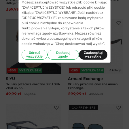
Możesz zaakceptować wszystkie pliki cookie klikając
Hifliger 1811...
8055 003 58...
"ZAAKCEPTUJ WSZYSTKIE", lub odrzucić pliki cookie
339,99 zł
325,99 zł
538,99 zł
413,99 zł
klikając "ZAAKCEPTUJ WYBRANE". Jeśli naciśniesz
"ODRZUĆ WSZYSTKIE", zapisywane będą wyłącznie
pliki cookie niezbędne do zapewnienia
funkcjonowania Sklepu, korzystanie z takich plików
nie wymaga zgody użytkownika. Możesz również
dokonać wyboru poszczególnych kategorii plików
cookie wchodząc w “Chcę dostosować mój wybór”.
Odrzuć
Dostosuj
Zaakceptuj
wszystkie
zgody
wszystkie
4 kolory
3 kolory
-50%
WYSYŁKA 24H
-28%
WYSYŁKA 24H
SIYU
Armani Exchange
Okulary przeciwsłoneczne SIYU SUN
Okulary przeciwsłoneczne Armani
2140 C3 53...
Exchange...
49,99 zł
299,99 zł
99,99 zł
416,99 zł
PRZYMIERZ