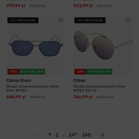
799,99 zł
333,99 zł
1021,99 zł
769,99 zł
PRZYMIERZ
PRZYMIERZ
-53%
WYSYŁKA 24H
-28%
WYSYŁKA 24H
Calvin Klein
Chloe
Okulary przeciwsłoneczne Calvin
Okulary przeciwsłoneczne Chloe
Klein 18112S...
0055S 003 62
448,99 zł
766,99 zł
949,99 zł
1070,99 zł
1
2
247
248