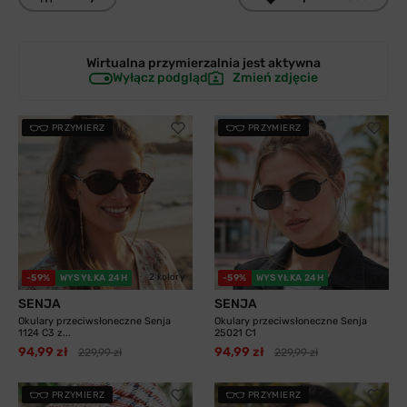
Wirtualna przymierzalnia jest
aktywna
Wyłącz podgląd
Zmień zdjęcie
PRZYMIERZ
PRZYMIERZ
2 kolory
3 kolory
-59%
WYSYŁKA 24H
-59%
WYSYŁKA 24H
SENJA
SENJA
Okulary przeciwsłoneczne Senja
Okulary przeciwsłoneczne Senja
1124 C3 z...
25021 C1
94,99 zł
94,99 zł
229,99 zł
229,99 zł
PRZYMIERZ
PRZYMIERZ