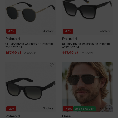
4 kolory
3 kolory
-23%
-25%
Polaroid
Polaroid
Okulary przeciwsłoneczne Polaroid
Okulary przeciwsłoneczne Polaroid
2053 2F7 51...
6192 807 54...
167,99 zł
147,99 zł
216,99 zł
197,99 zł
2 kolory
4 kolory
-27%
-48%
WYSYŁKA 24H
Polaroid
Boss