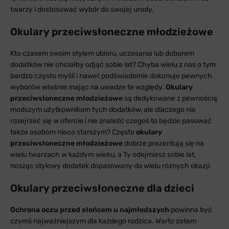
twarzy i dostosować wybór do swojej urody.
Okulary przeciwsłoneczne młodzieżowe
Kto czasem swoim stylem ubioru, uczesania lub doborem
dodatków nie chciałby odjąć sobie lat? Chyba wielu z nas o tym
bardzo często myśli i nawet podświadomie dokonuje pewnych
wyborów właśnie mając na uwadze te względy.
Okulary
przeciwsłoneczne młodzieżowe
są dedykowane z pewnością
modszym użytkownikom tych dodatków, ale dlaczego nie
rozejrzeć się w ofercie i nie znaleźć czegoś to będzie pasować
także osobom nieco starszym? Często
okulary
przeciwsłoneczne młodzieżowe
dobrze prezentują się na
wielu twarzach w każdym wieku, a Ty odejmiesz sobie lat,
nosząc stylowy dodatek dopasowany do wielu różnych okazji.
Okulary przeciwsłoneczne dla dzieci
Ochrona oczu przed słońcem u najmłodszych
powinna być
czymś najważniejszym dla każdego rodzica. Warto zatem