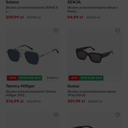
Solano
SENJA
Okulary przeciwsłoneczne 20960 A
Okulary przeciwsłoneczne Senja x
z...
Paula...
259,99 zł
94,99 zł
399,99 zł
229,99 zł
3 kolory
-44%
WYSYŁKA 24H
-47%
WYSYŁKA 24H
Tommy Hilfiger
Guess
Okulary przeciwsłoneczne Tommy
Okulary przeciwsłoneczne Guess
Hilfiger 2192...
7916 01A 55
376,99 zł
301,99 zł
672,99 zł
564,99 zł