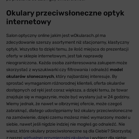
Okulary przeciwsłoneczne optyk
internetowy
Salon optyczny online jakim jest wOkularach.pl ma
zdecydowanie szerszy asortyment niż stacjonarny, klastyczny
optyk. Wszystko to dzięki temu, że ilość miejsca do prezentacji
oferty w sklepie internetowym, jest tak naprawdę
nieograniczona. Każda osoba zainteresowana zakupem może
skorzystać z wyszukiwarki czy filtrowania i odnaleźć
model
okularów słonecznych
, który najbardziej interesuje. By
sprostać wymaganiom różnorodnej klienteli, oferta okularów
dostępnych od ręki jest coraz większa, a dzięki temu, że towar
znajduje się w magazynie, może być wysłany już w 24 godziny.
Wiemy jednak, że nawet w olbrzymiej ofercie, może czegoś
zabraknąć, dlatego udostępniamy też okulary przeciwsłoneczne
na zamówienie, dzięki czemu możesz mieć wymarzony model u
siebie, nawet jeśli nigdzie indziej nie mogłeś go odnaleźć. Nie
wiesz, które okulary przeciwsłoneczne są dla Ciebie? Skorzystaj
z naszej
wirtualnej przymierzalni okularów
i wybierz dla siebie