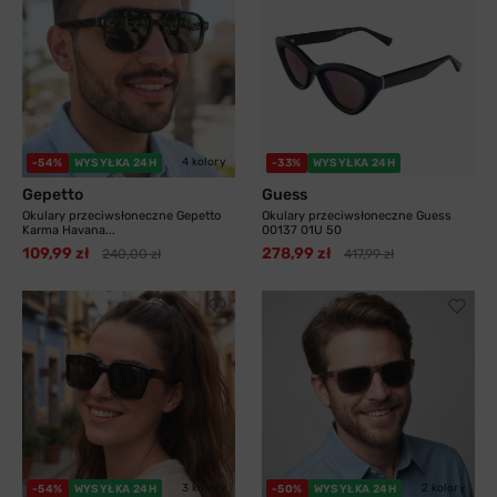
4 kolory
-54%
WYSYŁKA 24H
-33%
WYSYŁKA 24H
Gepetto
Guess
Okulary przeciwsłoneczne Gepetto
Okulary przeciwsłoneczne Guess
Karma Havana...
00137 01U 50
109,99 zł
278,99 zł
240,00 zł
417,99 zł
3 kolory
2 kolory
-54%
WYSYŁKA 24H
-50%
WYSYŁKA 24H