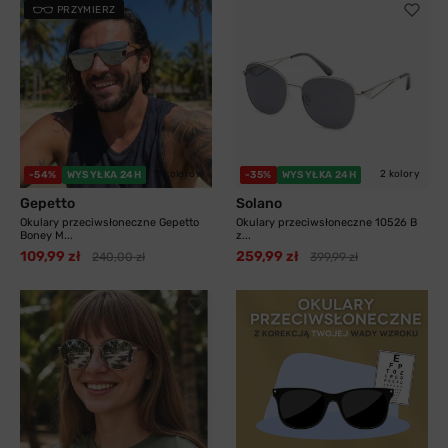
PRZYMIERZ
11 kolorów
2 kolory
-54%
WYSYŁKA 24H
-35%
WYSYŁKA 24H
Gepetto
Solano
Okulary przeciwsłoneczne Gepetto
Okulary przeciwsłoneczne 10526 B
Boney M...
z...
109,99 zł
259,99 zł
240,00 zł
399,99 zł