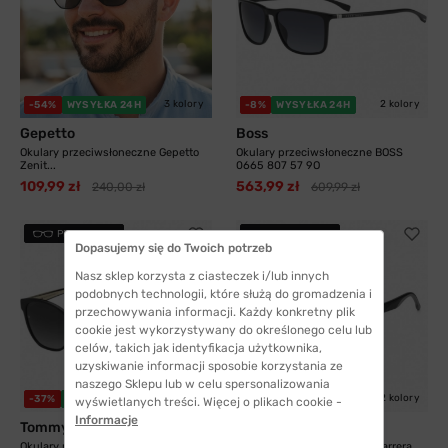
3 kolory
2 kolory
-54%
WYSYŁKA 24H
-8%
WYSYŁKA 24H
Gepetto
Boss
Okulary przeciwsłoneczne Gepetto
Okulary przeciwsłoneczne BOSS
Zenit...
0665 807 57 9O
109,99 zł
563,99 zł
240,00 zł
609,99 zł
PRZYMIERZ
PRZYMIERZ
Dopasujemy się do Twoich potrzeb
Nasz sklep korzysta z ciasteczek i/lub innych
podobnych technologii, które służą do gromadzenia i
przechowywania informacji. Każdy konkretny plik
cookie jest wykorzystywany do określonego celu lub
celów, takich jak identyfikacja użytkownika,
uzyskiwanie informacji sposobie korzystania ze
naszego Sklepu lub w celu spersonalizowania
2 kolory
2 kolory
-37%
WYSYŁKA 24H
-21%
WYSYŁKA 24H
wyświetlanych treści. Więcej o plikach cookie -
Informacje
Tommy Hilfiger
Carrera
Okulary przeciwsłoneczne Tommy
Okulary przeciwsłoneczne Carrera