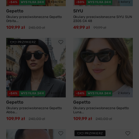
6 kolorów
3 kolory
-54%
WYSYŁKA 24H
-50%
WYSYŁKA 24H
Gepetto
SIYU
Okulary przeciwsłoneczne Gepetto
Okulary przeciwsłoneczne SIYU SUN
Orbita...
2305 C4 48
109,99 zł
49,99 zł
240,00 zł
99,99 zł
PRZYMIERZ
7 kolorów
2 kolory
-54%
WYSYŁKA 24H
-54%
WYSYŁKA 24H
Gepetto
Gepetto
Okulary przeciwsłoneczne Gepetto
Okulary przeciwsłoneczne Gepetto
Abba...
Luna...
109,99 zł
109,99 zł
240,00 zł
240,00 zł
PRZYMIERZ