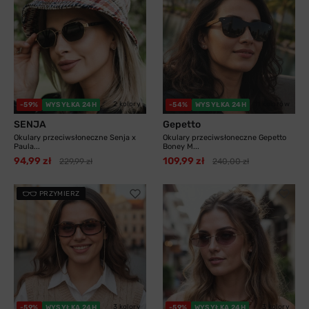
2 kolory
11 kolorów
-59%
WYSYŁKA 24H
-54%
WYSYŁKA 24H
SENJA
Gepetto
Okulary przeciwsłoneczne Senja x
Okulary przeciwsłoneczne Gepetto
Paula...
Boney M...
94,99 zł
109,99 zł
229,99 zł
240,00 zł
PRZYMIERZ
3 kolory
3 kolory
-59%
WYSYŁKA 24H
-59%
WYSYŁKA 24H