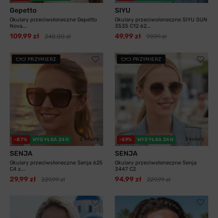
Gepetto
SIYU
Okulary przeciwsłoneczne Gepetto
Okulary przeciwsłoneczne SIYU SUN
Nova...
3535 C12 62...
109,99 zł
49,99 zł
240,00 zł
99,99 zł
PRZYMIERZ
PRZYMIERZ
2 kolory
3 kolory
-87%
WYSYŁKA 24H
-59%
WYSYŁKA 24H
SENJA
SENJA
Okulary przeciwsłoneczne Senja 625
Okulary przeciwsłoneczne Senja
C4 z...
3447 C2
29,99 zł
94,99 zł
229,99 zł
229,99 zł