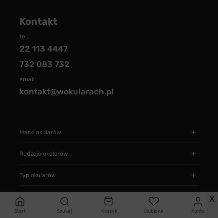
Kontakt
tel.
22 113 4447
732 083 732
email:
kontakt@wokularach.pl
Marki okularów
Rodzaje okularów
Typ okularów
Informacje
X
Start
Szukaj
Koszyk
Ulubione
Konto
Jak zamawiać