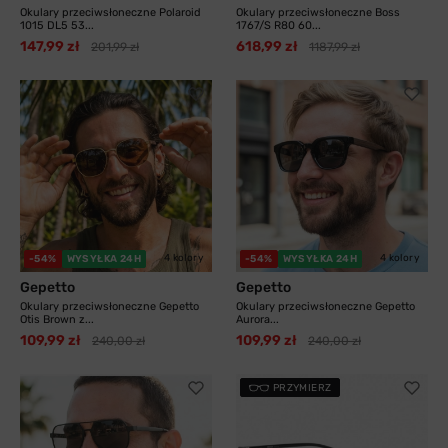
Okulary przeciwsłoneczne Polaroid
Okulary przeciwsłoneczne Boss
1015 DL5 53...
1767/S R80 60...
147,99 zł
618,99 zł
201,99 zł
1187,99 zł
4 kolory
4 kolory
-54%
WYSYŁKA 24H
-54%
WYSYŁKA 24H
Gepetto
Gepetto
Okulary przeciwsłoneczne Gepetto
Okulary przeciwsłoneczne Gepetto
Otis Brown z...
Aurora...
109,99 zł
109,99 zł
240,00 zł
240,00 zł
PRZYMIERZ