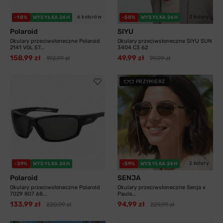
6 kolorów
3 kolory
-18%
WYSYŁKA 24H
-50%
WYSYŁKA 24H
Polaroid
SIYU
Okulary przeciwsłoneczne Polaroid
Okulary przeciwsłoneczne SIYU SUN
2141 VGL 57...
3404 C3 62
158,99 zł
49,99 zł
192,99 zł
99,99 zł
PRZYMIERZ
2 kolory
-39%
WYSYŁKA 24H
-59%
WYSYŁKA 24H
Polaroid
SENJA
Okulary przeciwsłoneczne Polaroid
Okulary przeciwsłoneczne Senja x
7029 807 68...
Paula...
133,99 zł
94,99 zł
220,99 zł
229,99 zł