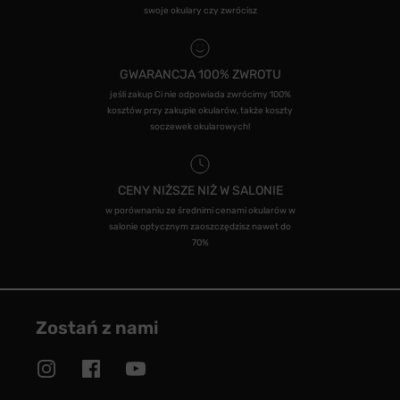
swoje okulary czy zwrócisz
GWARANCJA 100% ZWROTU
jeśli zakup Ci nie odpowiada zwrócimy 100%
kosztów przy zakupie okularów, także koszty
soczewek okularowych!
CENY NIŻSZE NIŻ W SALONIE
w porównaniu ze średnimi cenami okularów w
salonie optycznym zaoszczędzisz nawet do
70%
Zostań z nami