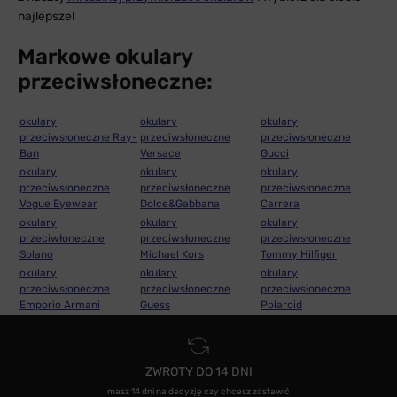
najlepsze!
Markowe okulary
przeciwsłoneczne:
okulary
okulary
okulary
przeciwsłoneczne Ray-
przeciwsłoneczne
przeciwsłoneczne
Ban
Versace
Gucci
okulary
okulary
okulary
przeciwsłoneczne
przeciwsłoneczne
przeciwsłoneczne
Vogue Eyewear
Dolce&Gabbana
Carrera
okulary
okulary
okulary
przeciwłoneczne
przeciwsłoneczne
przeciwsłoneczne
Solano
Michael Kors
Tommy Hilfiger
okulary
okulary
okulary
przeciwsłoneczne
przeciwsłoneczne
przeciwsłoneczne
Emporio Armani
Guess
Polaroid
ZWROTY DO 14 DNI
masz 14 dni na decyzję czy chcesz zostawić