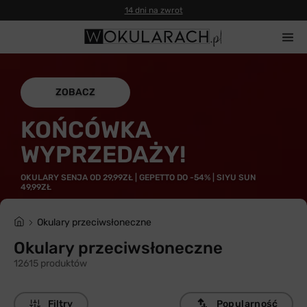
Gwarancja 100% zwrotu
ZOBACZ
KOŃCÓWKA
WYPRZEDAŻY!
OKULARY SENJA OD 29,99ZŁ | GEPETTO DO -54% | SIYU SUN
49,99ZŁ
Okulary przeciwsłoneczne
Okulary przeciwsłoneczne
12615 produktów
Filtry
Popularność