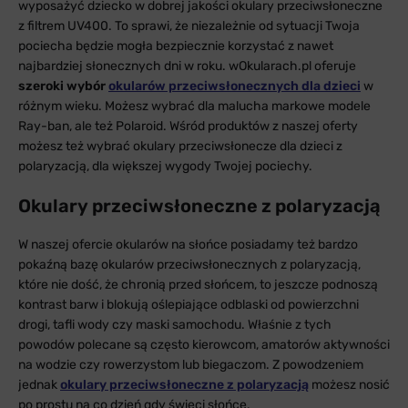
wyposażyć dziecko w dobrej jakości okulary przeciwsłoneczne
z filtrem UV400. To sprawi, że niezależnie od sytuacji Twoja
pociecha będzie mogła bezpiecznie korzystać z nawet
najbardziej słonecznych dni w roku. wOkularach.pl oferuje
szeroki wybór
okularów przeciwsłonecznych dla dzieci
w
różnym wieku. Możesz wybrać dla malucha markowe modele
Ray-ban, ale też Polaroid. Wśród produktów z naszej oferty
możesz też wybrać okulary przeciwsłonecze dla dzieci z
polaryzacją, dla większej wygody Twojej pociechy.
Okulary przeciwsłoneczne z polaryzacją
W naszej ofercie okularów na słońce posiadamy też bardzo
pokaźną bazę okularów przeciwsłonecznych z polaryzacją,
które nie dość, że chronią przed słońcem, to jeszcze podnoszą
kontrast barw i blokują oślepiające odblaski od powierzchni
drogi, tafli wody czy maski samochodu. Właśnie z tych
powodów polecane są często kierowcom, amatorów aktywności
na wodzie czy rowerzystom lub biegaczom. Z powodzeniem
jednak
okulary przeciwsłoneczne z polaryzacją
możesz nosić
po prostu na co dzień gdy świeci słońce.