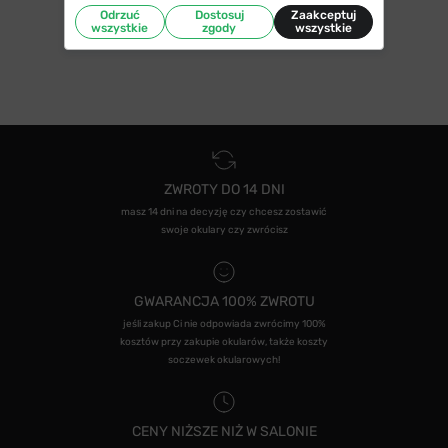
Odrzuć
Dostosuj
Zaakceptuj
wszystkie
zgody
wszystkie
ZWROTY DO 14 DNI
masz 14 dni na decyzję czy chcesz zostawić
swoje okulary czy zwrócisz
GWARANCJA 100% ZWROTU
jeśli zakup Ci nie odpowiada zwrócimy 100%
kosztów przy zakupie okularów, także koszty
soczewek okularowych!
CENY NIŻSZE NIŻ W SALONIE