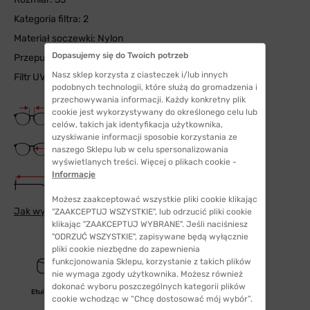
Kategoria filtra: 2
Materiał soczewki: Nylon
Dopasujemy się do Twoich potrzeb
Przepuszczalność UV: 0,19%
Nasz sklep korzysta z ciasteczek i/lub innych
Filtr UV 400
podobnych technologii, które służą do gromadzenia i
przechowywania informacji. Każdy konkretny plik
Szerokość mostka
cookie jest wykorzystywany do określonego celu lub
19 mm
celów, takich jak identyfikacja użytkownika,
uzyskiwanie informacji sposobie korzystania ze
Szerokość szkła
naszego Sklepu lub w celu spersonalizowania
53 mm
wyświetlanych treści. Więcej o plikach cookie -
Informacje
Długość zauszników
145 mm
Możesz zaakceptować wszystkie pliki cookie klikając
Jak wybrać odpowiedni rozmiar
"ZAAKCEPTUJ WSZYSTKIE", lub odrzucić pliki cookie
klikając "ZAAKCEPTUJ WYBRANE". Jeśli naciśniesz
"ODRZUĆ WSZYSTKIE", zapisywane będą wyłącznie
pliki cookie niezbędne do zapewnienia
funkcjonowania Sklepu, korzystanie z takich plików
nie wymaga zgody użytkownika. Możesz również
dokonać wyboru poszczególnych kategorii plików
Etui/woreczek
cookie wchodząc w “Chcę dostosować mój wybór”.