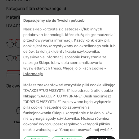
Kategoria filtra słonecznego: 3
Materiał soczewki: nylon
Dopasujemy się do Twoich potrzeb
UV 400
Nasz sklep korzysta z ciasteczek i/lub innych
podobnych technologii, które służą do gromadzenia i
Szerokość mostka
przechowywania informacji. Każdy konkretny plik
17 mm
cookie jest wykorzystywany do określonego celu lub
celów, takich jak identyfikacja użytkownika,
Szerokość szkła
uzyskiwanie informacji sposobie korzystania ze
56 mm
naszego Sklepu lub w celu spersonalizowania
wyświetlanych treści. Więcej o plikach cookie -
Długość zauszników
Informacje
145 mm
Możesz zaakceptować wszystkie pliki cookie klikając
Jak wybrać odpowiedni rozmiar
"ZAAKCEPTUJ WSZYSTKIE", lub odrzucić pliki cookie
klikając "ZAAKCEPTUJ WYBRANE". Jeśli naciśniesz
"ODRZUĆ WSZYSTKIE", zapisywane będą wyłącznie
pliki cookie niezbędne do zapewnienia
funkcjonowania Sklepu, korzystanie z takich plików
nie wymaga zgody użytkownika. Możesz również
Etui/woreczek
dokonać wyboru poszczególnych kategorii plików
cookie wchodząc w “Chcę dostosować mój wybór”.