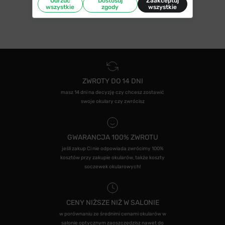
Odrzuć
Dostosuj
Zaakceptuj
wszystkie
zgody
wszystkie
ZWROTY DO 14 DNI
masz 14 dni na decyzję czy chcesz zostawić
swoje okulary czy zwrócisz
GWARANCJA 100% ZWROTU
jeśli zakup Ci nie odpowiada zwrócimy 100%
kosztów przy zakupie okularów, także koszty
soczewek okularowych!
CENY NIŻSZE NIŻ W SALONIE
w porównaniu ze średnimi cenami okularów w
salonie optycznym zaoszczędzisz nawet do