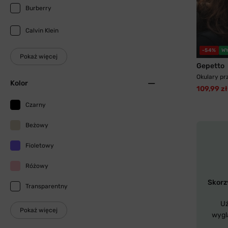
Burberry
Calvin Klein
-54%
W
Pokaż więcej
Gepetto
Okulary pr
Kolor
109,99 zł
Czarny
Beżowy
Fioletowy
Różowy
Skorzy
Transparentny
Uż
Pokaż więcej
wygl