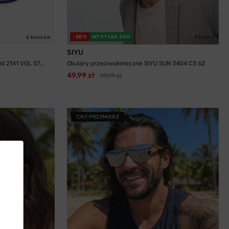
-50%
WYSYŁKA 24H
6 kolorów
3 kolory
SIYU
 2141 VGL 57...
Okulary przeciwsłoneczne SIYU SUN 3404 C3 62
49,99 zł
99,99 zł
PRZYMIERZ