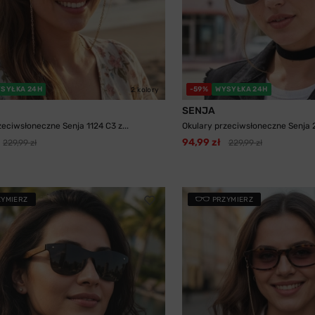
SYŁKA 24H
-59%
WYSYŁKA 24H
2 kolory
SENJA
zeciwsłoneczne Senja 1124 C3 z...
Okulary przeciwsłoneczne Senja 
94,99 zł
229,99 zł
229,99 zł
ZYMIERZ
PRZYMIERZ