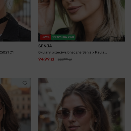
-59%
WYSYŁKA 24H
3 kolory
2 kolory
SENJA
25021 C1
Okulary przeciwsłoneczne Senja x Paula...
94,99 zł
229,99 zł