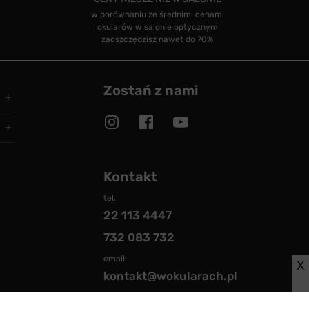
w porównaniu ze średnimi cenami
okularów w salonie optycznym
zaoszczędzisz nawet do 70%
Zostań z nami
Kontakt
tel.
22 113 4447
732 083 732
email:
X
kontakt@wokularach.pl