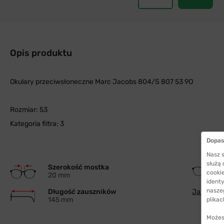
Opis produktu
Okulary przeciwsłoneczne Marc Jacobs 804/S 807 53 9O
Rozmiar: 53
Kategoria filtra: 3
Dopas
Nasz s
służą
Szerokość mostka
cookie
20 mm
identy
nasze
Długość zauszników
Jak wybra
145 mm
plikac
Możes