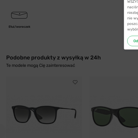
WSZYST
naciś
niezb
nie w
poszc
Etui/woreczek
wybór
Od
Podobne produkty z wysyłką w 24h
Te modele mogą Cię zainteresować