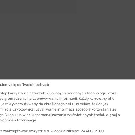
ujemy się do Twoich potrzeb
klep korzysta z ciasteczek i/lub innych podobnych technologii, które
 do gromadzenia i przechowywania informacji. Każdy konkretny plik
Szerokość szkła
 jest wykorzystywany do określonego celu lub celów, takich jak
53 mm
fikacja użytkownika, uzyskiwanie informacji sposobie korzystania ze
go Sklepu lub w celu spersonalizowania wyświetlanych treści. Więcej o
ć odpowiedni rozmiar
h cookie -
Informacje
z zaakceptować wszystkie pliki cookie klikając "ZAAKCEPTUJ