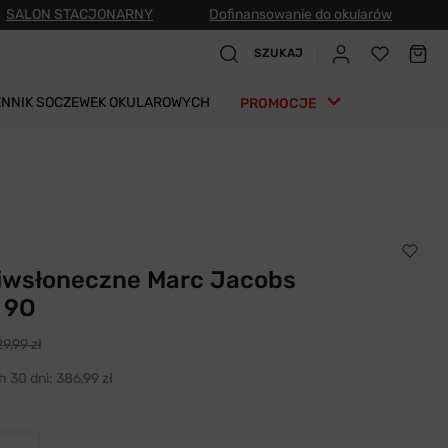
SALON STACJONARNY
Dofinansowanie do okularów
SZUKAJ
ENNIK SOCZEWEK OKULAROWYCH
PROMOCJE
ciwsłoneczne Marc Jacobs
 9O
9,99 zł
h 30 dni:
386,99 zł