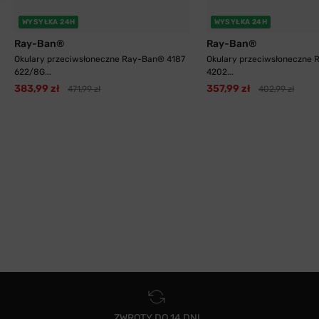
WYSYŁKA 24H
WYSYŁKA 24H
Ray-Ban®
Ray-Ban®
Okulary przeciwsłoneczne Ray-Ban® 4187
Okulary przeciwsłoneczne
622/8G...
4202...
383,99 zł
357,99 zł
471,99 zł
402,99 zł
ZWROTY DO 14 DNI