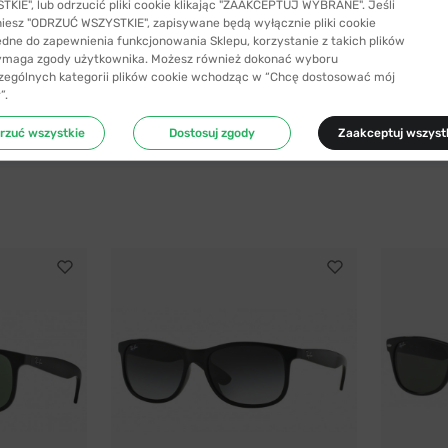
KIE", lub odrzucić pliki cookie klikając "ZAAKCEPTUJ WYBRANE". Jeśli
niesz "ODRZUĆ WSZYSTKIE", zapisywane będą wyłącznie pliki cookie
ędne do zapewnienia funkcjonowania Sklepu, korzystanie z takich plików
ymaga zgody użytkownika. Możesz również dokonać wyboru
zególnych kategorii plików cookie wchodząc w “Chcę dostosować mój
”.
rzuć wszystkie
Dostosuj zgody
Zaakceptuj wszyst