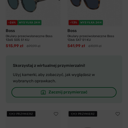
-26%
WYSYŁKA 24H
-13%
WYSYŁKA 24H
Boss
Boss
Okulary przeciwsłoneczne Boss
Okulary przeciwsłoneczne Boss
1365 S05 51 KU
1366 SX7 51 KU
515,99 zł
541,99 zł
699,99 zł
619,99 zł
Skorzystaj z wirtualnej przymierzalni!
Użyj kamerki, aby zobaczyć, jak wyglądasz w
wybranych oprawkach.
Zacznij przymierzać
PRZYMIERZ
PRZYMIERZ