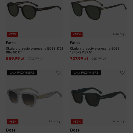
4 kolory
-22%
-20%
Boss
Boss
Okulary przeciwsłoneczne BOSS 1721
Okulary przeciwsłoneczne BOSS
086 50 QT
1845/S KB7 51...
559,99 zł
727,99 zł
720,99 zł
910,99 zł
PRZYMIERZ
PRZYMIERZ
4 kolory
4 kolory
-42%
-42%
Boss
Boss