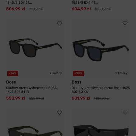
1845/S 807 51...
1853/S EX4 49...
506,99 zł
604,99 zł
910,99 zł
1050,99 zł
2 kolory
2 kolory
-16%
-39%
Boss
Boss
Okulary przeciwsłoneczne BOSS
Okulary przeciwsłoneczne Boss 1625
1627 807 51 IR
807 50 KU
553,99 zł
681,99 zł
658,99 zł
1109,99 zł