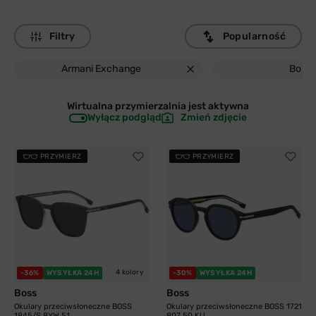
Filtry
Popularność
Armani Exchange
Boss
Wirtualna przymierzalnia jest
aktywna
Wyłącz podgląd
Zmień zdjęcie
PRZYMIERZ
PRZYMIERZ
4 kolory
-36%
WYSYŁKA 24H
-30%
WYSYŁKA 24H
Boss
Boss
Okulary przeciwsłoneczne BOSS
Okulary przeciwsłoneczne BOSS 1721
1845/S 8YW 51...
807 50 KU