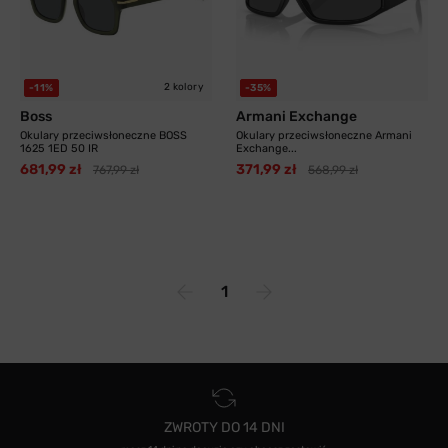
2 kolory
-11%
-35%
Boss
Armani Exchange
Okulary przeciwsłoneczne BOSS
Okulary przeciwsłoneczne Armani
1625 1ED 50 IR
Exchange...
681,99 zł
371,99 zł
767,99 zł
568,99 zł
1
ZWROTY DO 14 DNI