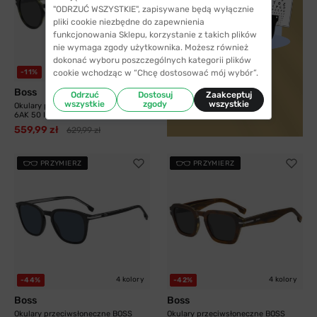
"ODRZUĆ WSZYSTKIE", zapisywane będą wyłącznie
pliki cookie niezbędne do zapewnienia
funkcjonowania Sklepu, korzystanie z takich plików
nie wymaga zgody użytkownika. Możesz również
dokonać wyboru poszczególnych kategorii plików
cookie wchodząc w “Chcę dostosować mój wybór”.
-11%
Boss
Sprawdź
Odrzuć
Dostosuj
Zaakceptuj
wszystkie
zgody
wszystkie
Okulary przeciwsłoneczne BOSS 1721
6AK 50 IR
559,99 zł
629,99 zł
PRZYMIERZ
PRZYMIERZ
4 kolory
4 kolory
-44%
-42%
Boss
Boss
Okulary przeciwsłoneczne BOSS
Okulary przeciwsłoneczne BOSS