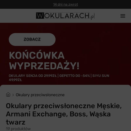
14 dni na zwrot
ZOBACZ
KOŃCÓWKA
WYPRZEDAŻY!
OKULARY SENJA OD 29,99ZŁ | GEPETTO DO -54% | SIYU SUN
49,99ZŁ
Okulary przeciwsłoneczne
Okulary przeciwsłoneczne Męskie,
Armani Exchange, Boss, Wąska
twarz
19 produktów