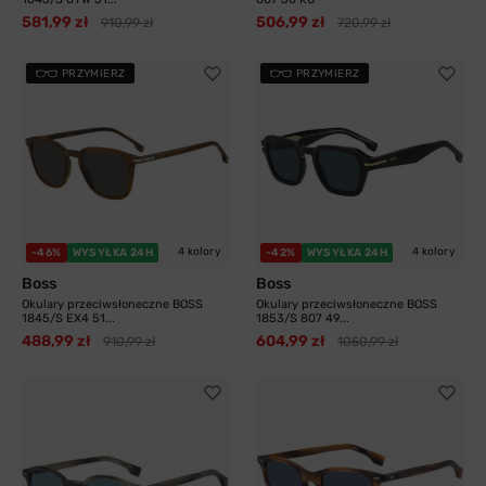
581,99 zł
506,99 zł
910,99 zł
720,99 zł
PRZYMIERZ
PRZYMIERZ
4 kolory
4 kolory
-46%
WYSYŁKA 24H
-42%
WYSYŁKA 24H
Boss
Boss
Okulary przeciwsłoneczne BOSS
Okulary przeciwsłoneczne BOSS
1845/S EX4 51...
1853/S 807 49...
488,99 zł
604,99 zł
910,99 zł
1050,99 zł