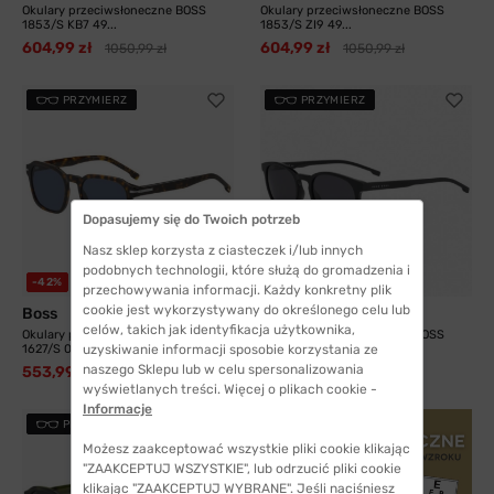
Okulary przeciwsłoneczne BOSS
Okulary przeciwsłoneczne BOSS
1853/S KB7 49...
1853/S ZI9 49...
604,99 zł
604,99 zł
1050,99 zł
1050,99 zł
PRZYMIERZ
PRZYMIERZ
Dopasujemy się do Twoich potrzeb
Nasz sklep korzysta z ciasteczek i/lub innych
podobnych technologii, które służą do gromadzenia i
2 kolory
-42%
przechowywania informacji. Każdy konkretny plik
cookie jest wykorzystywany do określonego celu lub
Boss
Boss
celów, takich jak identyfikacja użytkownika,
Okulary przeciwsłoneczne BOSS
Okulary przeciwsłoneczne BOSS
uzyskiwanie informacji sposobie korzystania ze
1627/S 086 51...
0922 807 51 IR
naszego Sklepu lub w celu spersonalizowania
553,99 zł
960,99 zł
582,99 zł
wyświetlanych treści. Więcej o plikach cookie -
Informacje
PRZYMIERZ
Możesz zaakceptować wszystkie pliki cookie klikając
"ZAAKCEPTUJ WSZYSTKIE", lub odrzucić pliki cookie
klikając "ZAAKCEPTUJ WYBRANE". Jeśli naciśniesz