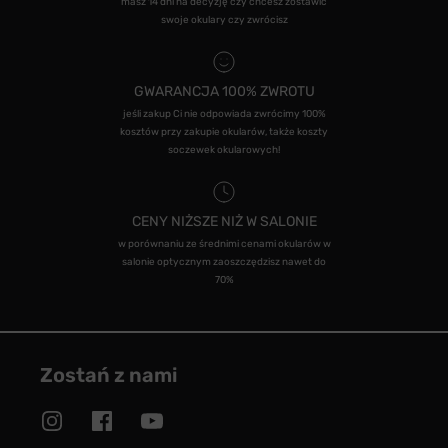
masz 14 dni na decyzję czy chcesz zostawić
swoje okulary czy zwrócisz
GWARANCJA 100% ZWROTU
jeśli zakup Ci nie odpowiada zwrócimy 100%
kosztów przy zakupie okularów, także koszty
soczewek okularowych!
CENY NIŻSZE NIŻ W SALONIE
w porównaniu ze średnimi cenami okularów w
salonie optycznym zaoszczędzisz nawet do
70%
Zostań z nami