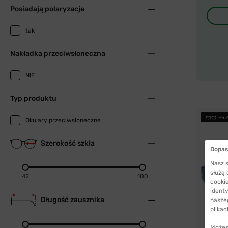
Posiadają polaryzacje
tak
Nakładka przeciwsłoneczna
NIE
Typ produktu
PR
Okulary przeciwsłoneczne
Szerokość szkła
Dopas
Nasz s
służą
42
100
cookie
identy
Długość zausznika
nasze
plikac
Możes