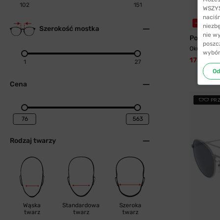
102
151
WSZYST
naciś
-49%
W
niezb
Szerokość mostka
nie w
Polaroid
poszc
Okulary pr
wybór
173,99 zł
1
27
Od
Cena
PR
Rodzaj twarzy
Wąska
Standardowa
Szeroka
twarz
twarz
twarz