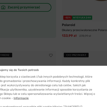
Zacznij przymierzać
-52%
WYSYŁKA 24H
Polaroid
Okulary przeciwsłoneczne Polaroi
133,99 zł
278,99 zł
ZYMIERZ
PRZYMIERZ
ujemy się do Twoich potrzeb
klep korzysta z ciasteczek i/lub innych podobnych technologii, które
 do gromadzenia i przechowywania informacji. Każdy konkretny plik
 jest wykorzystywany do określonego celu lub celów, takich jak
fikacja użytkownika, uzyskiwanie informacji sposobie korzystania ze
go Sklepu lub w celu spersonalizowania wyświetlanych treści. Więcej o
h cookie -
Informacje
z zaakceptować wszystkie pliki cookie klikając "ZAAKCEPTUJ