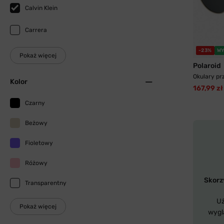
Calvin Klein
Carrera
-23%
WY
Pokaż więcej
Polaroid
Okulary pr
Kolor
167,99 zł
Czarny
Beżowy
Fioletowy
Różowy
Skorzy
Transparentny
Uż
Pokaż więcej
wygl