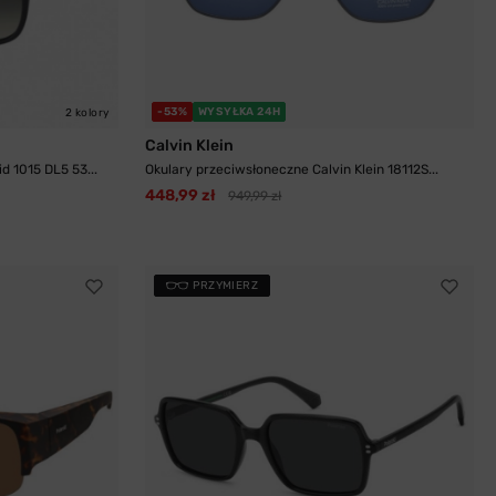
-53%
WYSYŁKA 24H
2 kolory
Calvin Klein
d 1015 DL5 53...
Okulary przeciwsłoneczne Calvin Klein 18112S...
448,99 zł
949,99 zł
PRZYMIERZ