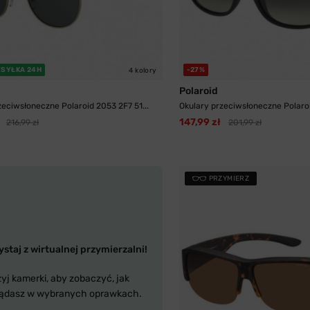
SYŁKA 24H
-27%
4 kolory
Polaroid
zeciwsłoneczne Polaroid 2053 2F7 51...
Okulary przeciwsłoneczne Polaroi
147,99 zł
216,99 zł
201,99 zł
PRZYMIERZ
staj z wirtualnej przymierzalni!
yj kamerki, aby zobaczyć, jak
ądasz w wybranych oprawkach.