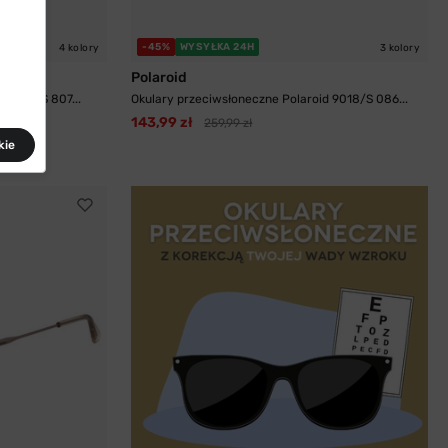
-45%
WYSYŁKA 24H
4 kolory
3 kolory
Polaroid
d 6206S 807...
Okulary przeciwsłoneczne Polaroid 9018/S 086...
143,99 zł
259,99 zł
kie