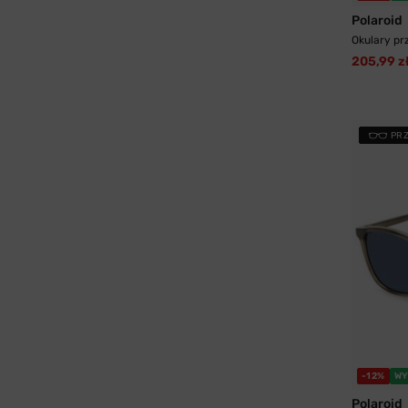
Polaroid
Okulary pr
205,99 z
PR
-12%
WY
Polaroid