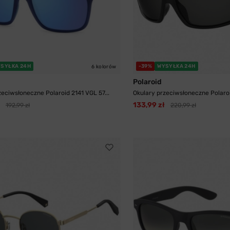
SYŁKA 24H
-39%
WYSYŁKA 24H
6 kolorów
Polaroid
zeciwsłoneczne Polaroid 2141 VGL 57...
Okulary przeciwsłoneczne Polaroi
133,99 zł
192,99 zł
220,99 zł