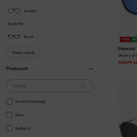
Aviator
Butterfly
Kocie
-18%
WY
Polaroid
Pokaż więcej
Okulary pr
158,99 zł
Producent
Szukaj
Armani Exchange
Boss
Burberry