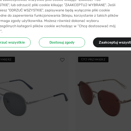
KIE", lub odrzucić pliki cookie klikając "ZAAKCEPTUJ WYBRANE". Jeśli
niesz "ODRZUĆ WSZYSTKIE", zapisywane będą wyłącznie pliki cookie
YSYŁKA 24H
-26%
WYSYŁKA 24H
4 kolory
ędne do zapewnienia funkcjonowania Sklepu, korzystanie z takich plików
ymaga zgody użytkownika. Możesz również dokonać wyboru
Polaroid
zególnych kategorii plików cookie wchodząc w “Chcę dostosować mój
zeciwsłoneczne Polaroid 6238/S/X...
Okulary przeciwsłoneczne Polaroi
”.
147,99 zł
339,99 zł
199,99 zł
rzuć wszystkie
Dostosuj zgody
Zaakceptuj wszyst
ZYMIERZ
PRZYMIERZ