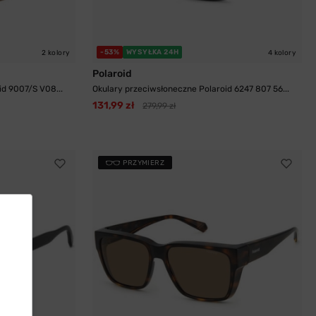
-53%
WYSYŁKA 24H
2 kolory
4 kolory
Polaroid
d 9007/S V08...
Okulary przeciwsłoneczne Polaroid 6247 807 56...
131,99 zł
279,99 zł
PRZYMIERZ