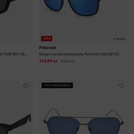
-47%
2 kolory
Polaroid
d 7029 807 68...
Okulary przeciwsłoneczne Polaroid 2123 D51 57...
113,99 zł
213,99 zł
PRZYMIERZ