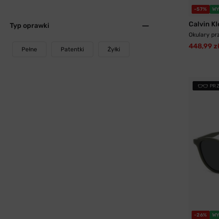
-57%
WY
Calvin Kl
Typ oprawki
Okulary pr
448,99 z
Pełne
Patentki
Żyłki
PR
-26%
WY