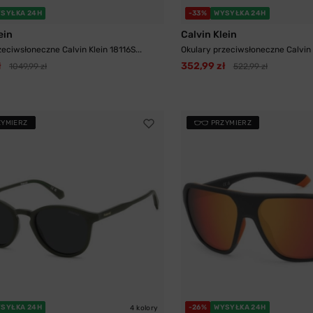
SYŁKA 24H
-33%
WYSYŁKA 24H
ein
Calvin Klein
zeciwsłoneczne Calvin Klein 18116S...
Okulary przeciwsłoneczne Calvin K
ł
352,99 zł
1049,99 zł
522,99 zł
ZYMIERZ
PRZYMIERZ
SYŁKA 24H
-26%
WYSYŁKA 24H
4 kolory