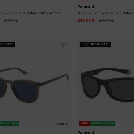
Polaroid
zeciwsłoneczne Polaroid 4191 4C3 51...
Okulary przeciwsłoneczne Polaroi
ł
219,99 zł
279,99 zł
298,99 zł
ZYMIERZ
PRZYMIERZ
SYŁKA 24H
-39%
WYSYŁKA 24H
4 kolory
Polaroid