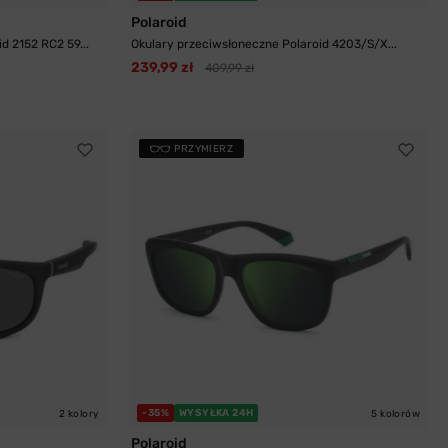
Polaroid
d 2152 RC2 59...
Okulary przeciwsłoneczne Polaroid 4203/S/X...
239,99 zł
409,99 zł
PRZYMIERZ
-35%
WYSYŁKA 24H
2 kolory
5 kolorów
Polaroid