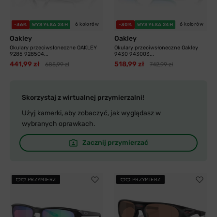
6 kolorów
6 kolorów
-36%
WYSYŁKA 24H
-30%
WYSYŁKA 24H
Oakley
Oakley
Okulary przeciwsłoneczne OAKLEY
Okulary przeciwsłoneczne Oakley
9285 928504...
9430 943003...
441,99 zł
518,99 zł
685,99 zł
742,99 zł
Skorzystaj z wirtualnej przymierzalni!
Użyj kamerki, aby zobaczyć, jak wyglądasz w
wybranych oprawkach.
Zacznij przymierzać
PRZYMIERZ
PRZYMIERZ