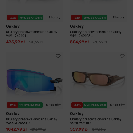
3 kolory
3 kolory
-33%
WYSYŁKA 24H
-32%
WYSYŁKA 24H
Oakley
Oakley
Okulary przeciwsłoneczne Oakley
Okulary przeciwsłoneczne Oakley
9491 949101...
9491 949105...
495,99 zł
504,99 zł
738,99 zł
738,99 zł
5 kolorów
5 kolorów
-21%
WYSYŁKA 24H
-34%
WYSYŁKA 24H
Oakley
Oakley
Okulary przeciwsłoneczne Oakley
Okulary przeciwsłoneczne Oakley
9455M 945503...
9520 952003...
1042,99 zł
559,99 zł
1312,99 zł
847,99 zł