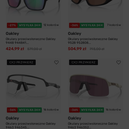
12 kolorów
7 kolorów
-27%
WYSYŁKA 24H
-36%
WYSYŁKA 24H
Oakley
Oakley
Okulary przeciwsłoneczne Oakley
Okulary przeciwsłoneczne Oakley
9448 944841...
9528 952808...
424,99 zł
504,99 zł
579,00 zł
793,00 zł
PRZYMIERZ
PRZYMIERZ
16 kolorów
16 kolorów
-36%
WYSYŁKA 24H
-36%
WYSYŁKA 24H
Oakley
Oakley
Okulary przeciwsłoneczne Oakley
Okulary przeciwsłoneczne Oakley
9463 946345...
9463 946352...