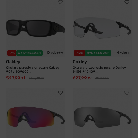
10 kolorów
4 kolory
-7%
WYSYŁKA 24H
-12%
WYSYŁKA 24H
Oakley
Oakley
Okulary przeciwsłoneczne Oakley
Okulary przeciwsłoneczne Oakley
9096 909605...
9454 945409...
527,99 zł
627,99 zł
566,99 zł
712,99 zł