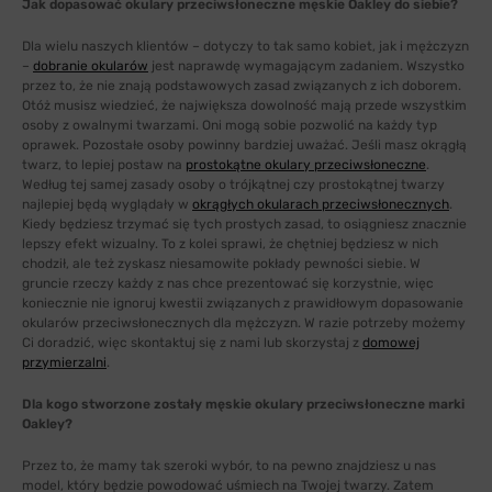
Jak dopasować okulary przeciwsłoneczne męskie Oakley do siebie?
Dla wielu naszych klientów – dotyczy to tak samo kobiet, jak i mężczyzn
–
dobranie okularów
jest naprawdę wymagającym zadaniem. Wszystko
przez to, że nie znają podstawowych zasad związanych z ich doborem.
Otóż musisz wiedzieć, że największa dowolność mają przede wszystkim
osoby z owalnymi twarzami. Oni mogą sobie pozwolić na każdy typ
oprawek. Pozostałe osoby powinny bardziej uważać. Jeśli masz okrągłą
twarz, to lepiej postaw na
prostokątne okulary przeciwsłoneczne
.
Według tej samej zasady osoby o trójkątnej czy prostokątnej twarzy
najlepiej będą wyglądały w
okrągłych okularach przeciwsłonecznych
.
Kiedy będziesz trzymać się tych prostych zasad, to osiągniesz znacznie
lepszy efekt wizualny. To z kolei sprawi, że chętniej będziesz w nich
chodził, ale też zyskasz niesamowite pokłady pewności siebie. W
gruncie rzeczy każdy z nas chce prezentować się korzystnie, więc
koniecznie nie ignoruj kwestii związanych z prawidłowym dopasowanie
okularów przeciwsłonecznych dla mężczyzn. W razie potrzeby możemy
Ci doradzić, więc skontaktuj się z nami lub skorzystaj z
domowej
przymierzalni
.
Dla kogo stworzone zostały męskie okulary przeciwsłoneczne marki
Oakley?
Przez to, że mamy tak szeroki wybór, to na pewno znajdziesz u nas
model, który będzie powodować uśmiech na Twojej twarzy. Zatem