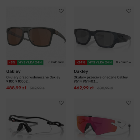
5 kolorów
8 kolorów
-3%
WYSYŁKA 24H
-24%
WYSYŁKA 24H
Oakley
Oakley
Okulary przeciwsłoneczne Oakley
Okulary przeciwsłoneczne Oakley
9100 910002...
9514 951403...
488,99 zł
462,99 zł
502,99 zł
608,99 zł