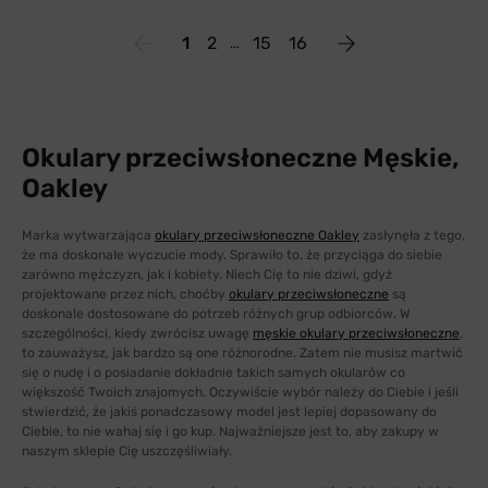
1
2
15
16
Okulary przeciwsłoneczne Męskie,
Oakley
Marka wytwarzająca
okulary przeciwsłoneczne Oakley
zasłynęła z tego,
że ma doskonałe wyczucie mody. Sprawiło to, że przyciąga do siebie
zarówno mężczyzn, jak i kobiety. Niech Cię to nie dziwi, gdyż
projektowane przez nich, choćby
okulary przeciwsłoneczne
są
doskonale dostosowane do potrzeb różnych grup odbiorców. W
szczególności, kiedy zwrócisz uwagę
męskie okulary przeciwsłoneczne
,
to zauważysz, jak bardzo są one różnorodne. Zatem nie musisz martwić
się o nudę i o posiadanie dokładnie takich samych okularów co
większość Twoich znajomych. Oczywiście wybór należy do Ciebie i jeśli
stwierdzić, że jakiś ponadczasowy model jest lepiej dopasowany do
Ciebie, to nie wahaj się i go kup. Najważniejsze jest to, aby zakupy w
naszym sklepie Cię uszczęśliwiały.