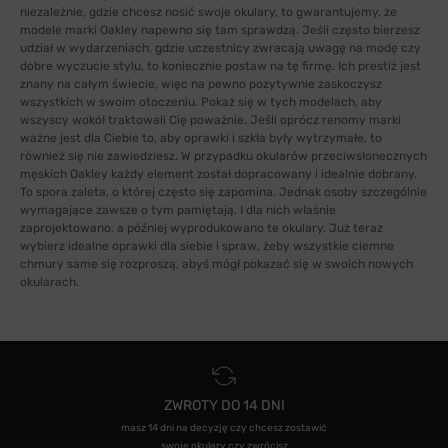
niezależnie, gdzie chcesz nosić swoje okulary, to gwarantujemy, że
modele marki Oakley napewno się tam sprawdzą. Jeśli często bierzesz
udział w wydarzeniach, gdzie uczestnicy zwracają uwagę na modę czy
dobre wyczucie stylu, to koniecznie postaw na tę firmę. Ich prestiż jest
znany na całym świecie, więc na pewno pozytywnie zaskoczysz
wszystkich w swoim otoczeniu. Pokaż się w tych modelach, aby
wszyscy wokół traktowali Cię poważnie. Jeśli oprócz renomy marki
ważne jest dla Ciebie to, aby oprawki i szkła były wytrzymałe, to
również się nie zawiedziesz. W przypadku okularów przeciwsłonecznych
męskich Oakley każdy element został dopracowany i idealnie dobrany.
To spora zaleta, o której często się zapomina. Jednak osoby szczególnie
wymagające zawsze o tym pamiętają. I dla nich właśnie
zaprojektowano, a później wyprodukowano te okulary. Już teraz
wybierz idealne oprawki dla siebie i spraw, żeby wszystkie ciemne
chmury same się rozproszą, abyś mógł pokazać się w swoich nowych
okularach.
ZWROTY DO 14 DNI
masz 14 dni na decyzję czy chcesz zostawić
swoje okulary czy zwrócisz