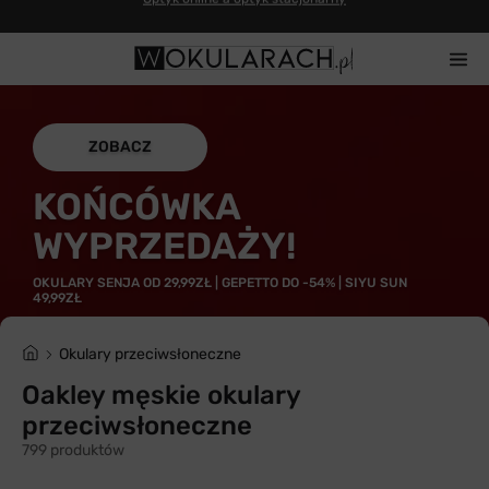
14 dni na zwrot
ZOBACZ
KOŃCÓWKA
WYPRZEDAŻY!
OKULARY SENJA OD 29,99ZŁ | GEPETTO DO -54% | SIYU SUN
49,99ZŁ
Okulary przeciwsłoneczne
Oakley męskie okulary
przeciwsłoneczne
799 produktów