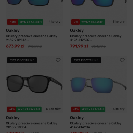
4 kolory
3 kolory
-10%
WYSYŁKA 24H
-7%
WYSYŁKA 24H
Oakley
Oakley
Okulary przeciwsłoneczne Oakley
Okulary przeciwsłoneczne Oakley
9189 918946...
4123 412307...
673,99 zł
791,99 zł
745,99 zł
854,99 zł
PRZYMIERZ
PRZYMIERZ
6 kolorów
3 kolory
-4%
WYSYŁKA 24H
-3%
WYSYŁKA 24H
Oakley
Oakley
Okulary przeciwsłoneczne Oakley
Okulary przeciwsłoneczne Oakley
9018 901804...
4142 414204...