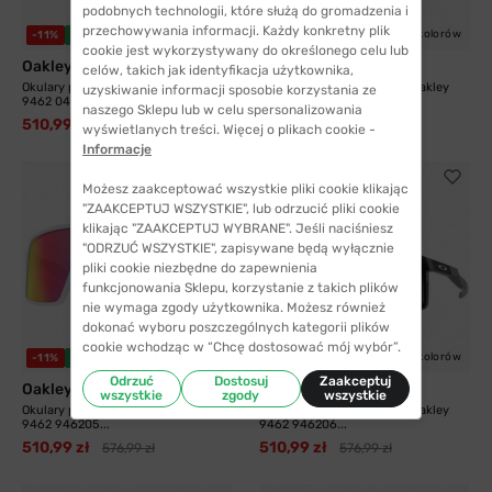
podobnych technologii, które służą do gromadzenia i
przechowywania informacji. Każdy konkretny plik
9 kolorów
9 kolorów
-11%
WYSYŁKA 24H
-8%
WYSYŁKA 24H
cookie jest wykorzystywany do określonego celu lub
Oakley
Oakley
celów, takich jak identyfikacja użytkownika,
Okulary przeciwsłoneczne Oakley
Okulary przeciwsłoneczne Oakley
uzyskiwanie informacji sposobie korzystania ze
9462 04 28...
9462 946202...
naszego Sklepu lub w celu spersonalizowania
510,99 zł
507,99 zł
576,99 zł
550,99 zł
wyświetlanych treści. Więcej o plikach cookie -
Informacje
Możesz zaakceptować wszystkie pliki cookie klikając
"ZAAKCEPTUJ WSZYSTKIE", lub odrzucić pliki cookie
klikając "ZAAKCEPTUJ WYBRANE". Jeśli naciśniesz
"ODRZUĆ WSZYSTKIE", zapisywane będą wyłącznie
pliki cookie niezbędne do zapewnienia
funkcjonowania Sklepu, korzystanie z takich plików
nie wymaga zgody użytkownika. Możesz również
dokonać wyboru poszczególnych kategorii plików
cookie wchodząc w “Chcę dostosować mój wybór”.
9 kolorów
9 kolorów
-11%
WYSYŁKA 24H
-11%
WYSYŁKA 24H
Odrzuć
Dostosuj
Zaakceptuj
Oakley
Oakley
wszystkie
zgody
wszystkie
Okulary przeciwsłoneczne Oakley
Okulary przeciwsłoneczne Oakley
9462 946205...
9462 946206...
510,99 zł
510,99 zł
576,99 zł
576,99 zł