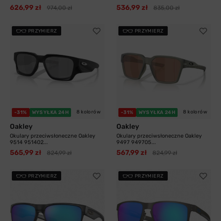
626,99 zł
536,99 zł
974,00 zł
835,00 zł
PRZYMIERZ
PRZYMIERZ
8 kolorów
8 kolorów
-31%
WYSYŁKA 24H
-31%
WYSYŁKA 24H
Oakley
Oakley
Okulary przeciwsłoneczne Oakley
Okulary przeciwsłoneczne Oakley
9514 951402...
9497 949705...
565,99 zł
567,99 zł
824,99 zł
824,99 zł
PRZYMIERZ
PRZYMIERZ