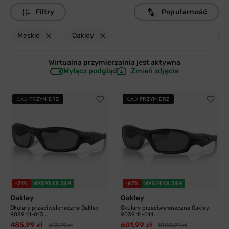
Filtry
Popularność
Męskie
Oakley
Wirtualna przymierzalnia jest
aktywna
Wyłącz podgląd
Zmień zdjęcie
PRZYMIERZ
PRZYMIERZ
-21%
WYSYŁKA 24H
-67%
WYSYŁKA 24H
Oakley
Oakley
Okulary przeciwsłoneczne Oakley
Okulary przeciwsłoneczne Oakley
9039 11-013...
9039 11-014...
485,99 zł
601,99 zł
613,99 zł
1800,99 zł