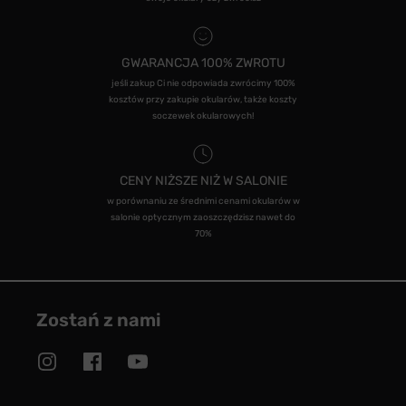
GWARANCJA 100% ZWROTU
jeśli zakup Ci nie odpowiada zwrócimy 100%
kosztów przy zakupie okularów, także koszty
soczewek okularowych!
CENY NIŻSZE NIŻ W SALONIE
w porównaniu ze średnimi cenami okularów w
salonie optycznym zaoszczędzisz nawet do
70%
Zostań z nami