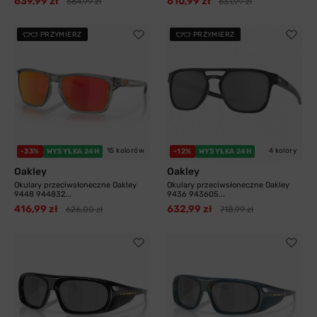
639,99 zł
610,99 zł
664,99 zł
631,99 zł
PRZYMIERZ
PRZYMIERZ
15 kolorów
4 kolory
-33%
WYSYŁKA 24H
-12%
WYSYŁKA 24H
Oakley
Oakley
Okulary przeciwsłoneczne Oakley
Okulary przeciwsłoneczne Oakley
9448 944832...
9436 943605...
416,99 zł
632,99 zł
626,00 zł
718,99 zł