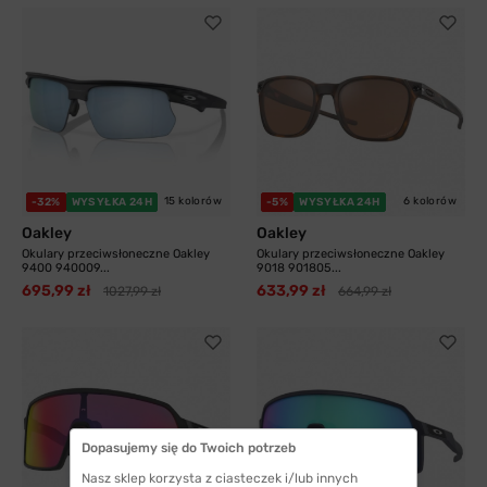
15 kolorów
6 kolorów
-32%
WYSYŁKA 24H
-5%
WYSYŁKA 24H
Oakley
Oakley
Okulary przeciwsłoneczne Oakley
Okulary przeciwsłoneczne Oakley
9400 940009...
9018 901805...
695,99 zł
633,99 zł
1027,99 zł
664,99 zł
Dopasujemy się do Twoich potrzeb
Nasz sklep korzysta z ciasteczek i/lub innych