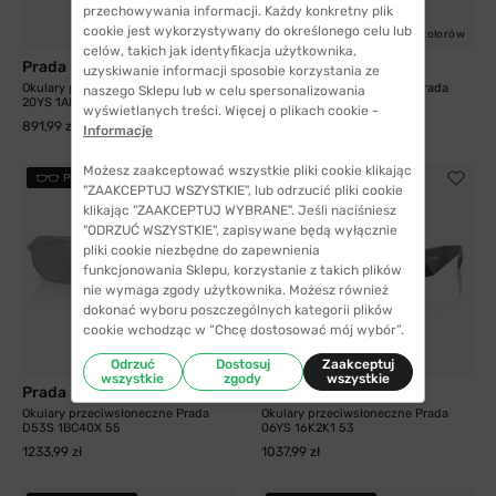
przechowywania informacji. Każdy konkretny plik
cookie jest wykorzystywany do określonego celu lub
2 kolory
5 kolorów
celów, takich jak identyfikacja użytkownika,
Prada
Prada
uzyskiwanie informacji sposobie korzystania ze
Okulary przeciwsłoneczne Prada
Okulary przeciwsłoneczne Prada
naszego Sklepu lub w celu spersonalizowania
20YS 1AB03R 55...
D10S 17K08Z 24
wyświetlanych treści. Więcej o plikach cookie -
891,99 zł
1281,99 zł
Informacje
Możesz zaakceptować wszystkie pliki cookie klikając
PRZYMIERZ
PRZYMIERZ
"ZAAKCEPTUJ WSZYSTKIE", lub odrzucić pliki cookie
klikając "ZAAKCEPTUJ WYBRANE". Jeśli naciśniesz
"ODRZUĆ WSZYSTKIE", zapisywane będą wyłącznie
pliki cookie niezbędne do zapewnienia
funkcjonowania Sklepu, korzystanie z takich plików
nie wymaga zgody użytkownika. Możesz również
dokonać wyboru poszczególnych kategorii plików
cookie wchodząc w “Chcę dostosować mój wybór”.
4 kolory
Odrzuć
Dostosuj
Zaakceptuj
wszystkie
zgody
wszystkie
Prada
Prada
Okulary przeciwsłoneczne Prada
Okulary przeciwsłoneczne Prada
D53S 1BC40X 55
06YS 16K2K1 53
1233,99 zł
1037,99 zł