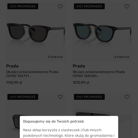
PRZYMIERZ
PRZYMIERZ
5 kolorów
5 kolorów
Prada
Prada
Okulary przeciwsłoneczne Prada
Okulary przeciwsłoneczne Prada
C01SD 16K731...
C01SD 16K04D...
1110,99 zł
1210,99 zł
PRZYMIERZ
PRZYMIERZ
Dopasujemy się do Twoich potrzeb
Nasz sklep korzysta z ciasteczek i/lub innych
podobnych technologii, które służą do gromadzenia i