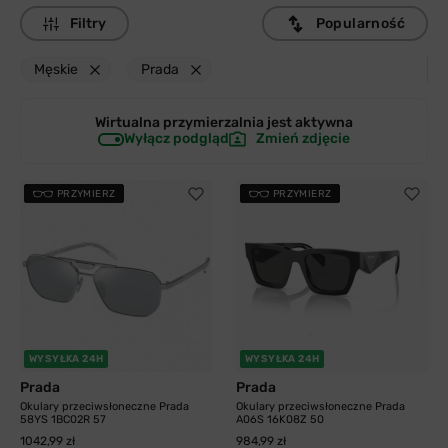
Filtry
Popularność
Męskie
Prada
Wirtualna przymierzalnia jest
aktywna
Wyłącz podgląd
Zmień zdjęcie
PRZYMIERZ
PRZYMIERZ
WYSYŁKA 24H
WYSYŁKA 24H
Prada
Prada
Okulary przeciwsłoneczne Prada
Okulary przeciwsłoneczne Prada
58YS 1BC02R 57
A06S 16K08Z 50
1042,99 zł
984,99 zł