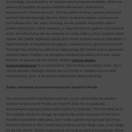
do każdego. Umieściliśmy w naszym asortymencie produkty, które na
pewno przypadną do gustu osobom aktywnym, odważnym,
kreatywnym i nowoczesnym. Można zatem w łatwy sposób stworzyć
portret standardowego klienta, który na pewno będzie zachwycony
tymi okularami. Tak, więc stawiają na nie przede wszystkim pewni
siebie mężczyźni, ludzie sukcesu, o nieprzeciętnym guście i oczywiście
stylu. W końcu tutaj nie ma miejsca na nudę. Odkryj, który kształt szkieł
będzie dla Ciebie najlepszą opcją. Być może zyskasz więcej charakteru i
tajemniczości w modelach okrągłych, owalnych czy geometrycznych.
Poświęć też chwilę na odkrycie najlepszego dla Ciebie koloru oprawek i
właśnie szkieł. Postaw na odważne kompozycje kolorystyczne, dzięki
którym na pewno się wyróżnisz. Nudne
czarne okulary
przeciwsłoneczne
to już przeszłość. Dziś króluje wyrazisty kolor, styl i
różnorodność. Dlatego otwórz się na trendy w modzie czy na swój
indywidualny gust, a na pewno podejmiesz dobrą decyzję.
Zalety okularów przeciwsłonecznych męskich Prada
Czy zastanawiałeś się kiedyś nad tym, czym odróżniają się okulary
męskie na lato marki Prada od innych? Jeśli nie, to podczas
dokonywania zakupu koniecznie musisz to nadrobić. Tym bardziej że w
ten sposób zwrócisz uwagę na naprawdę wiele znaczących korzyści.
Przede wszystkim odkryjesz, jak trwałe i solidne są oprawki tej firmy.
Możesz chodzić w nich nawet bez przerwy przez długi czas, a nic złego
im się nie stanie. Zatem kupowanie ich to prawdziwa inwestycja, która