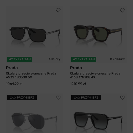
4 kolory
8 kolorów
WYSYŁKA 24H
WYSYŁKA 24H
Prada
Prada
Okulary przeciwsłoneczne Prada
Okulary przeciwsłoneczne Prada
A53S 1BO5S0 59
A16S 17N20G 49...
1064,99 zł
1210,99 zł
PRZYMIERZ
PRZYMIERZ