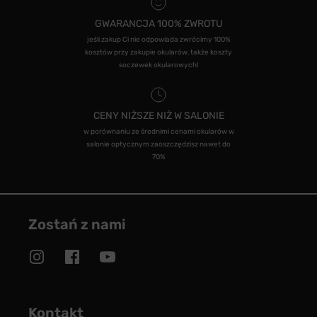
GWARANCJA 100% ZWROTU
jeśli zakup Ci nie odpowiada zwrócimy 100%
kosztów przy zakupie okularów, także koszty
soczewek okularowych!
CENY NIŻSZE NIŻ W SALONIE
w porównaniu ze średnimi cenami okularów w
salonie optycznym zaoszczędzisz nawet do
70%
Zostań z nami
Kontakt