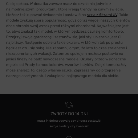
Ci się opłaca. W dodatku zawsze masz do czynienia jedynie z
najmodniejszymi produktami, które kreują trendy na całym świecie.
Możesz też kupować świadomie i postawić na
szkła z filtrami UV
. Takie
modele zyskują sporą popularność, gdyż coraz więcej naszych klientów
chce chronić swój wzrok przed różnymi chorobami. Najważniejsze jest
to, abyś znalazł taki model, w którym będziesz czuł się komfortowo.
Przejrzyj swoją garderobę i zastanów się, jaki styl ubierania jest Ci
najbliższy. Następnie dobierz takie okulary, w których tak po prostu
będziesz czuł się sobą. Nie zapomnij o tym, że lato to czas szaleństw i
niezapomnianych wakacji. Zatem ze spokojem możesz postawić na
jakieś finezyjne bądź nowoczesne modele. Okulary przeciwsłoneczne
męskie od Prady to moc kolorów, wzorów i stylów. Dzięki temu każdy
może znaleźć to, czego właśnie szuka. Zapraszamy do przejrzenia
naszego asortymentu i zakupienia najlepszego modelu dla siebie.
ZWROTY DO 14 DNI
masz 14 dni na decyzję czy chcesz zostawić
swoje okulary czy zwrócisz