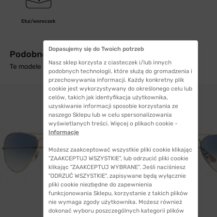
Etui/woreczek
Dopasujemy się do Twoich potrzeb
Podobne produkty z wysyłką w 24h
Nasz sklep korzysta z ciasteczek i/lub innych
Te modele mogą Cię zainteresować
podobnych technologii, które służą do gromadzenia i
przechowywania informacji. Każdy konkretny plik
cookie jest wykorzystywany do określonego celu lub
celów, takich jak identyfikacja użytkownika,
uzyskiwanie informacji sposobie korzystania ze
naszego Sklepu lub w celu spersonalizowania
wyświetlanych treści. Więcej o plikach cookie -
Informacje
Możesz zaakceptować wszystkie pliki cookie klikając
"ZAAKCEPTUJ WSZYSTKIE", lub odrzucić pliki cookie
klikając "ZAAKCEPTUJ WYBRANE". Jeśli naciśniesz
"ODRZUĆ WSZYSTKIE", zapisywane będą wyłącznie
pliki cookie niezbędne do zapewnienia
funkcjonowania Sklepu, korzystanie z takich plików
nie wymaga zgody użytkownika. Możesz również
dokonać wyboru poszczególnych kategorii plików