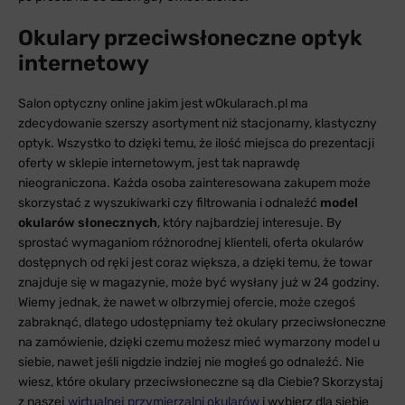
Okulary przeciwsłoneczne optyk
internetowy
Salon optyczny online jakim jest wOkularach.pl ma
zdecydowanie szerszy asortyment niż stacjonarny, klastyczny
optyk. Wszystko to dzięki temu, że ilość miejsca do prezentacji
oferty w sklepie internetowym, jest tak naprawdę
nieograniczona. Każda osoba zainteresowana zakupem może
skorzystać z wyszukiwarki czy filtrowania i odnaleźć
model
okularów słonecznych
, który najbardziej interesuje. By
sprostać wymaganiom różnorodnej klienteli, oferta okularów
dostępnych od ręki jest coraz większa, a dzięki temu, że towar
znajduje się w magazynie, może być wysłany już w 24 godziny.
Wiemy jednak, że nawet w olbrzymiej ofercie, może czegoś
zabraknąć, dlatego udostępniamy też okulary przeciwsłoneczne
na zamówienie, dzięki czemu możesz mieć wymarzony model u
siebie, nawet jeśli nigdzie indziej nie mogłeś go odnaleźć. Nie
wiesz, które okulary przeciwsłoneczne są dla Ciebie? Skorzystaj
z naszej
wirtualnej przymierzalni okularów
i wybierz dla siebie