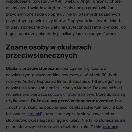
współczesne, powstały w XVIII wieku w Anglii i chroniły chore
osoby przed światłowstrętem. Miały one po prostu włożone
przyciemnione szkła do oprawy, nie było tam jednak żadnych
przydatnych powłok, czy filtrów. Z upływem kolejnych dekad,
okulary słoneczne zyskiwały na użyteczności i atrakcyjności, do
tego stopnia, że pokochały je miliony ludzi na całym świecie.
Znane osoby w okularach
przeciwsłonecznych
Okulary przeciwsłoneczne
kojarzą nam się często z
największymi gwiazdami kina czy muzyki. W latach 50-tych
nosiły je Audrey Hepburn z filmu „Śniadanie u Tiffany’ego”, czy
największa ikona kobiecości - Marilyn Monroe. Dekadę później
wynaleziono pierwsze
soczewki fotochromowe
, które do dziś są
użytkowane.
Duże okulary przeciwsłoneczne oversize
, tzw.
„muchy” zyskały na popularności dzięki Jackie Kennedy. Z kolei
tak zwane „
lenonki
” już na stałe wpisały się w powszechne
słownictwo określające okrągłe okulary. Nie tylko słoneczne, ale
po prostu wszystkie oprawki o kształcie koła. Z kolei
okulary