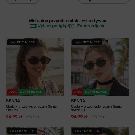
Wirtualna przymierzalnia jest
aktywna
Wyłącz podgląd
Zmień zdjęcie
PRZYMIERZ
PRZYMIERZ
2 kolory
3 kolory
-59%
WYSYŁKA 24H
-59%
WYSYŁKA 24H
SENJA
SENJA
Okulary przeciwsłoneczne Senja
Okulary przeciwsłoneczne Senja
1124 C3 z...
25021 C1
94,99 zł
94,99 zł
229,99 zł
229,99 zł
PRZYMIERZ
PRZYMIERZ