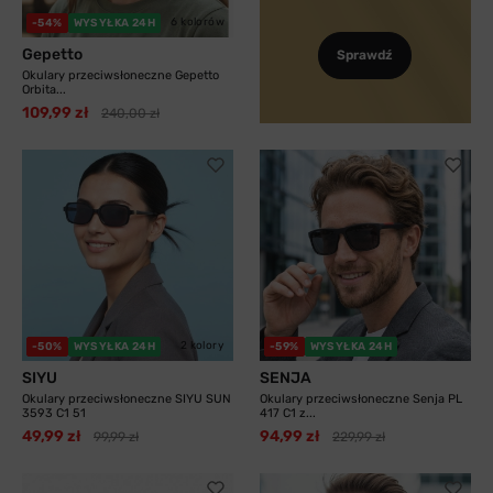
6 kolorów
-54%
WYSYŁKA 24H
Gepetto
Sprawdź
Okulary przeciwsłoneczne Gepetto
Orbita...
109,99 zł
240,00 zł
2 kolory
-50%
WYSYŁKA 24H
-59%
WYSYŁKA 24H
SIYU
SENJA
Okulary przeciwsłoneczne SIYU SUN
Okulary przeciwsłoneczne Senja PL
3593 C1 51
417 C1 z...
49,99 zł
94,99 zł
99,99 zł
229,99 zł