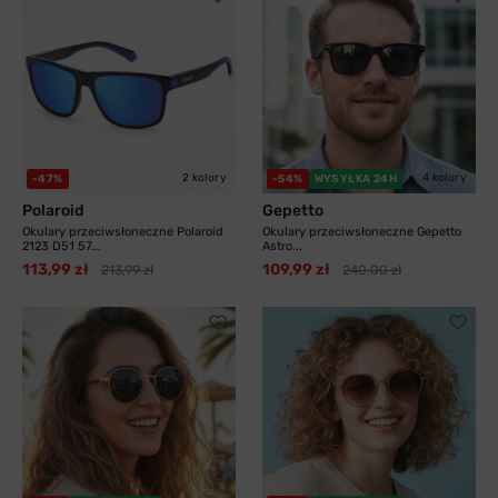
2 kolory
4 kolory
-47%
-54%
WYSYŁKA 24H
Polaroid
Gepetto
Okulary przeciwsłoneczne Polaroid
Okulary przeciwsłoneczne Gepetto
2123 D51 57...
Astro...
113,99 zł
109,99 zł
213,99 zł
240,00 zł