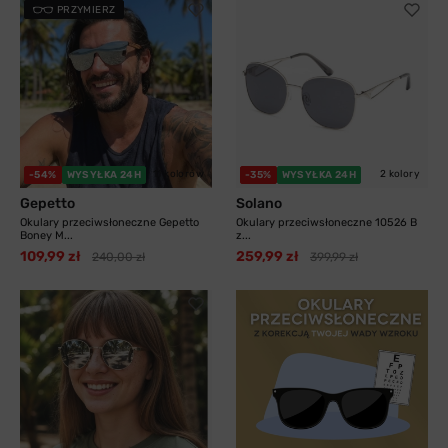
PRZYMIERZ
11 kolorów
2 kolory
-54%
WYSYŁKA 24H
-35%
WYSYŁKA 24H
Gepetto
Solano
Okulary przeciwsłoneczne Gepetto
Okulary przeciwsłoneczne 10526 B
Boney M...
z...
109,99 zł
259,99 zł
240,00 zł
399,99 zł