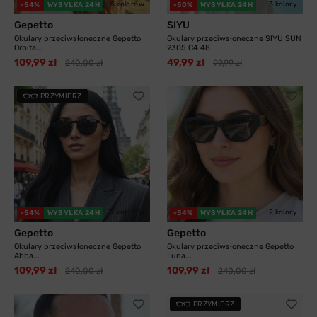
6 kolorów
3 kolory
-54%
WYSYŁKA 24H
-50%
WYSYŁKA 24H
Gepetto
SIYU
Okulary przeciwsłoneczne Gepetto
Okulary przeciwsłoneczne SIYU SUN
Orbita...
2305 C4 48
109,99 zł
49,99 zł
240,00 zł
99,99 zł
PRZYMIERZ
7 kolorów
2 kolory
-54%
WYSYŁKA 24H
-54%
WYSYŁKA 24H
Gepetto
Gepetto
Okulary przeciwsłoneczne Gepetto
Okulary przeciwsłoneczne Gepetto
Abba...
Luna...
109,99 zł
109,99 zł
240,00 zł
240,00 zł
PRZYMIERZ