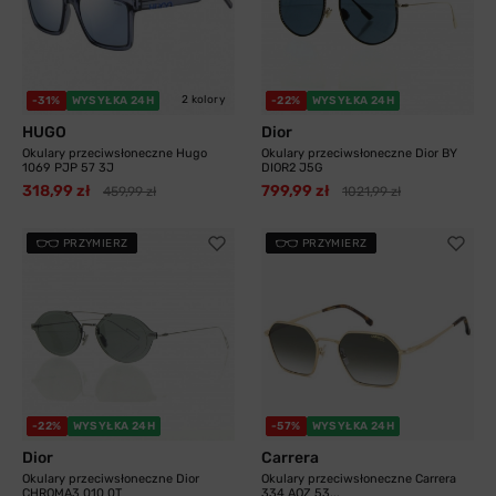
2 kolory
-31%
WYSYŁKA 24H
-22%
WYSYŁKA 24H
HUGO
Dior
Okulary przeciwsłoneczne Hugo
Okulary przeciwsłoneczne Dior BY
1069 PJP 57 3J
DIOR2 J5G
318,99 zł
799,99 zł
459,99 zł
1021,99 zł
PRZYMIERZ
PRZYMIERZ
-22%
WYSYŁKA 24H
-57%
WYSYŁKA 24H
Dior
Carrera
Okulary przeciwsłoneczne Dior
Okulary przeciwsłoneczne Carrera
CHROMA3 010 0T
334 AOZ 53...