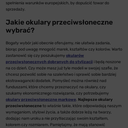
spełnienia warunków europejskich, by dopuścić towar do
sprzedaży.
Jakie okulary przeciwsłoneczne
wybrać?
Bogaty wybór jaki obecnie oferujemy, nie ułatwia zadania,
biorąc pod uwagę mnogość marek, kształtów czy kolorów. Warto
zastanowić się czy poszukujemy
okularów
przeciwsłonecznych dobranych do stylizacji
i będą noszone
na co dzień. Czy może masz już tyle modeli w swojej szafie, że
chcesz pozwolić sobie na szaleństwo i sprawić sobie bardziej
ekstrawagancki dodatek. Pomyśleć można również nad
funduszami, które chcemy przeznaczyć na okulary, czy
szukamy ekonomicznego rozwiązania, czy potrzebujemy
okulary przeciwsłoneczne markowe
.
Najlepsze okulary
przeciwsłoneczne
to właśnie takie, które odpowiadają naszym
wymaganiom, stylowi życia, a także dobrze leżą na twarzy,
dodając nam uroku a nie przytłaczając swoim kształtem,
kolorem czy rozmiarem. Pamiętajmy, że mają stanowić