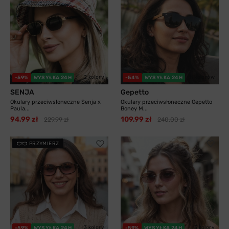
2 kolory
11 kolorów
-59%
WYSYŁKA 24H
-54%
WYSYŁKA 24H
SENJA
Gepetto
Okulary przeciwsłoneczne Senja x
Okulary przeciwsłoneczne Gepetto
Paula...
Boney M...
94,99 zł
109,99 zł
229,99 zł
240,00 zł
PRZYMIERZ
3 kolory
3 kolory
-59%
WYSYŁKA 24H
-59%
WYSYŁKA 24H