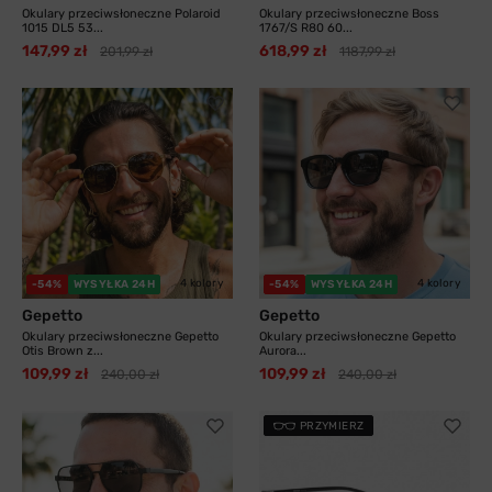
Okulary przeciwsłoneczne Polaroid
Okulary przeciwsłoneczne Boss
1015 DL5 53...
1767/S R80 60...
147,99 zł
618,99 zł
201,99 zł
1187,99 zł
4 kolory
4 kolory
-54%
WYSYŁKA 24H
-54%
WYSYŁKA 24H
Gepetto
Gepetto
Okulary przeciwsłoneczne Gepetto
Okulary przeciwsłoneczne Gepetto
Otis Brown z...
Aurora...
109,99 zł
109,99 zł
240,00 zł
240,00 zł
PRZYMIERZ