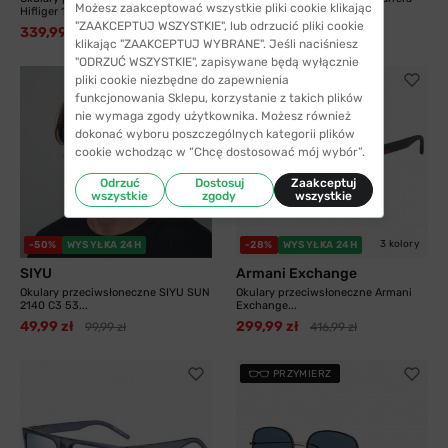
Możesz zaakceptować wszystkie pliki cookie klikając
Hifliger 1811...
8055 003 58...
"ZAAKCEPTUJ WSZYSTKIE", lub odrzucić pliki cookie
339,99 zł
325,99 zł
538,99 zł
413,99 zł
klikając "ZAAKCEPTUJ WYBRANE". Jeśli naciśniesz
"ODRZUĆ WSZYSTKIE", zapisywane będą wyłącznie
pliki cookie niezbędne do zapewnienia
funkcjonowania Sklepu, korzystanie z takich plików
nie wymaga zgody użytkownika. Możesz również
dokonać wyboru poszczególnych kategorii plików
cookie wchodząc w “Chcę dostosować mój wybór”.
Odrzuć
Dostosuj
Zaakceptuj
wszystkie
zgody
wszystkie
4 kolory
3 kolory
-50%
WYSYŁKA 24H
-28%
WYSYŁKA 24H
SIYU
Armani Exchange
Okulary przeciwsłoneczne SIYU SUN
Okulary przeciwsłoneczne Armani
2140 C3 53...
Exchange...
49,99 zł
299,99 zł
99,99 zł
416,99 zł
PRZYMIERZ