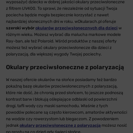
wyposażyć dziecko w dobrej jakości okulary przeciwsłoneczne
z filtrem UV400. To sprawi, że niezależnie od sytuacji Twoja
pociecha będzie mogła bezpiecznie korzystać z nawet
najbardziej słonecznych dni w roku. wOkularach.pl oferuje
szeroki wybór
okularów przeciwsłonecznych dla dzieci
w
różnym wieku. Możesz wybrać dla malucha markowe modele
Ray-ban, ale też Polaroid. Wśród produktów z naszej oferty
możesz też wybrać okulary przeciwsłonecze dla dzieci z
polaryzacją, dla większej wygody Twojej pociechy.
Okulary przeciwsłoneczne z polaryzacją
W naszej ofercie okularów na słońce posiadamy też bardzo
pokaźną bazę okularów przeciwsłonecznych z polaryzacją,
które nie dość, że chronią przed słońcem, to jeszcze podnoszą
kontrast barw i blokują oślepiające odblaski od powierzchni
drogi, tafli wody czy maski samochodu. Właśnie z tych
powodów polecane są często kierowcom, amatorów aktywności
na wodzie czy rowerzystom lub biegaczom. Z powodzeniem
jednak
okulary przeciwsłoneczne z polaryzacją
możesz nosić
po prostu na co dzień gdy świeci słońce.