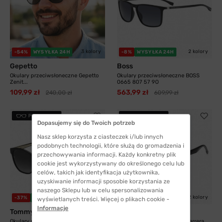
3 kolory
2 kolory
-54%
WYSYŁKA 24H
-8%
WYSYŁKA 24H
Gepetto
Boss
Okulary przeciwsłoneczne Gepetto
Okulary przeciwsłoneczne BOSS
Zenit...
0665 807 57 9O
109,99 zł
563,99 zł
240,00 zł
609,99 zł
PRZYMIERZ
PRZYMIERZ
Dopasujemy się do Twoich potrzeb
Nasz sklep korzysta z ciasteczek i/lub innych
podobnych technologii, które służą do gromadzenia i
przechowywania informacji. Każdy konkretny plik
cookie jest wykorzystywany do określonego celu lub
celów, takich jak identyfikacja użytkownika,
uzyskiwanie informacji sposobie korzystania ze
naszego Sklepu lub w celu spersonalizowania
2 kolory
2 kolory
-37%
WYSYŁKA 24H
-21%
WYSYŁKA 24H
wyświetlanych treści. Więcej o plikach cookie -
Informacje
Tommy Hilfiger
Carrera
Okulary przeciwsłoneczne Tommy
Okulary przeciwsłoneczne Carrera