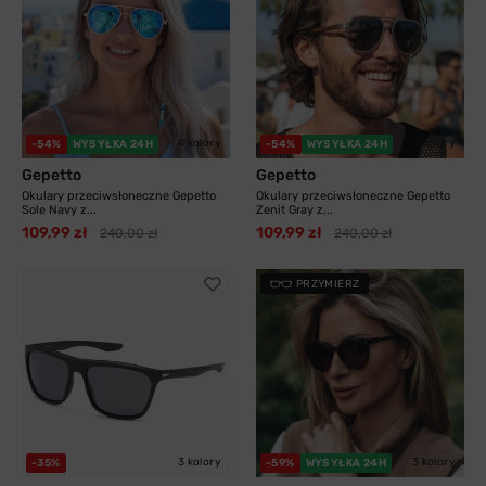
4 kolory
3 kolory
-54%
WYSYŁKA 24H
-54%
WYSYŁKA 24H
Gepetto
Gepetto
Okulary przeciwsłoneczne Gepetto
Okulary przeciwsłoneczne Gepetto
Sole Navy z...
Zenit Gray z...
109,99 zł
109,99 zł
240,00 zł
240,00 zł
PRZYMIERZ
3 kolory
3 kolory
-35%
-59%
WYSYŁKA 24H