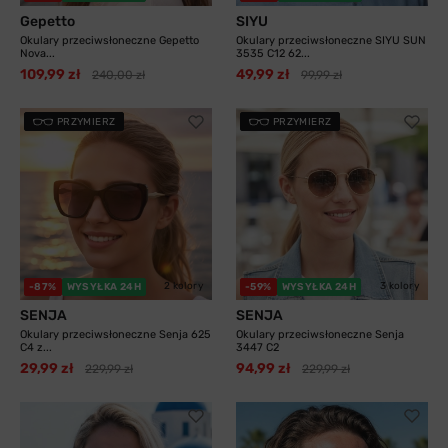
Gepetto
SIYU
Okulary przeciwsłoneczne Gepetto
Okulary przeciwsłoneczne SIYU SUN
Nova...
3535 C12 62...
109,99 zł
49,99 zł
240,00 zł
99,99 zł
PRZYMIERZ
PRZYMIERZ
2 kolory
3 kolory
-87%
WYSYŁKA 24H
-59%
WYSYŁKA 24H
SENJA
SENJA
Okulary przeciwsłoneczne Senja 625
Okulary przeciwsłoneczne Senja
C4 z...
3447 C2
29,99 zł
94,99 zł
229,99 zł
229,99 zł