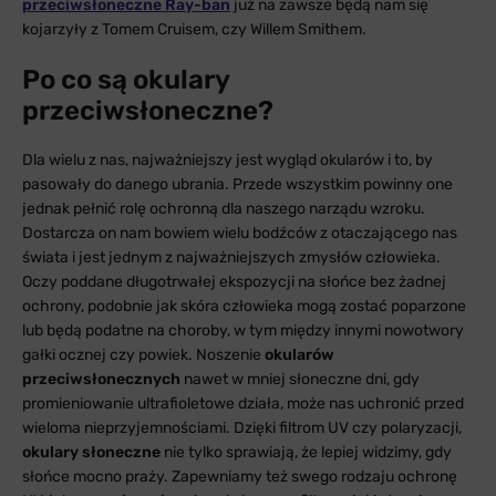
przeciwsłoneczne Ray-ban
już na zawsze będą nam się
kojarzyły z Tomem Cruisem, czy Willem Smithem.
Po co są okulary
przeciwsłoneczne?
Dla wielu z nas, najważniejszy jest wygląd okularów i to, by
pasowały do danego ubrania. Przede wszystkim powinny one
jednak pełnić rolę ochronną dla naszego narządu wzroku.
Dostarcza on nam bowiem wielu bodźców z otaczającego nas
świata i jest jednym z najważniejszych zmysłów człowieka.
Oczy poddane długotrwałej ekspozycji na słońce bez żadnej
ochrony, podobnie jak skóra człowieka mogą zostać poparzone
lub będą podatne na choroby, w tym między innymi nowotwory
gałki ocznej czy powiek. Noszenie
okularów
przeciwsłonecznych
nawet w mniej słoneczne dni, gdy
promieniowanie ultrafioletowe działa, może nas uchronić przed
wieloma nieprzyjemnościami. Dzięki filtrom UV czy polaryzacji,
okulary słoneczne
nie tylko sprawiają, że lepiej widzimy, gdy
słońce mocno praży. Zapewniamy też swego rodzaju ochronę