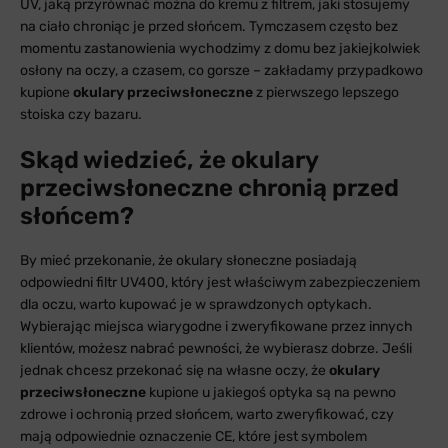
UV, jaką przyrównać można do kremu z filtrem, jaki stosujemy
na ciało chroniąc je przed słońcem. Tymczasem często bez
momentu zastanowienia wychodzimy z domu bez jakiejkolwiek
osłony na oczy, a czasem, co gorsze – zakładamy przypadkowo
kupione
okulary przeciwsłoneczne
z pierwszego lepszego
stoiska czy bazaru.
Skąd wiedzieć, że okulary
przeciwsłoneczne chronią przed
słońcem?
By mieć przekonanie, że okulary słoneczne posiadają
odpowiedni filtr UV400, który jest właściwym zabezpieczeniem
dla oczu, warto kupować je w sprawdzonych optykach.
Wybierając miejsca wiarygodne i zweryfikowane przez innych
klientów, możesz nabrać pewności, że wybierasz dobrze. Jeśli
jednak chcesz przekonać się na własne oczy, że
okulary
przeciwsłoneczne
kupione u jakiegoś optyka są na pewno
zdrowe i ochronią przed słońcem, warto zweryfikować, czy
mają odpowiednie oznaczenie CE, które jest symbolem