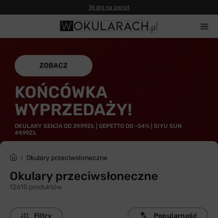
Gwarancja 100% zwrotu
ZOBACZ
KOŃCÓWKA
WYPRZEDAŻY!
OKULARY SENJA OD 29,99ZŁ | GEPETTO DO -54% | SIYU SUN
49,99ZŁ
Okulary przeciwsłoneczne
Okulary przeciwsłoneczne
12615 produktów
Filtry
Popularność