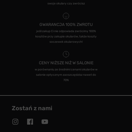
swoje okulary czy zwrócisz
GWARANCJA 100% ZWROTU
jeśli zakup Ci nie odpowiada zwrócimy 100%
kosztów przy zakupie okularów, także koszty
soczewek okularowych!
CENY NIŻSZE NIŻ W SALONIE
w porównaniu ze średnimi cenami okularów w
salonie optycznym zaoszczędzisz nawet do
70%
Zostań z nami