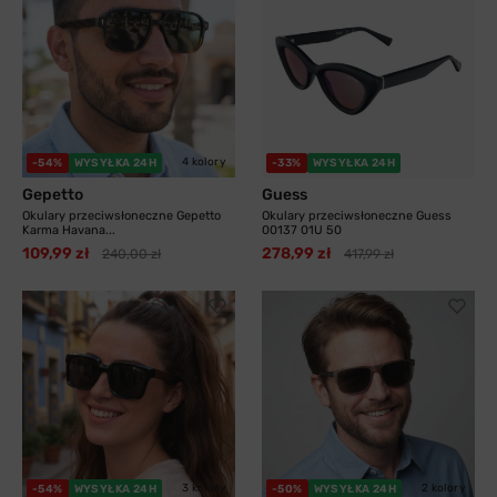
4 kolory
-54%
WYSYŁKA 24H
-33%
WYSYŁKA 24H
Gepetto
Guess
Okulary przeciwsłoneczne Gepetto
Okulary przeciwsłoneczne Guess
Karma Havana...
00137 01U 50
109,99 zł
278,99 zł
240,00 zł
417,99 zł
3 kolory
2 kolory
-54%
WYSYŁKA 24H
-50%
WYSYŁKA 24H