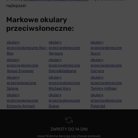
najlepsze!
Markowe okulary
przeciwsłoneczne:
okulary
okulary
okulary
przeciwsłoneczne Ray-
przeciwsłoneczne
przeciwsłoneczne
Ban
Versace
Gucci
okulary
okulary
okulary
przeciwsłoneczne
przeciwsłoneczne
przeciwsłoneczne
Vogue Eyewear
Dolce&Gabbana
Carrera
okulary
okulary
okulary
przeciwłoneczne
przeciwsłoneczne
przeciwsłoneczne
Solano
Michael Kors
Tommy Hilfiger
okulary
okulary
okulary
przeciwsłoneczne
przeciwsłoneczne
przeciwsłoneczne
Emporio Armani
Guess
Polaroid
ZWROTY DO 14 DNI
masz 14 dni na decyzję czy chcesz zostawić