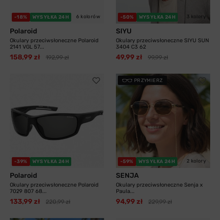
6 kolorów
3 kolory
-18%
WYSYŁKA 24H
-50%
WYSYŁKA 24H
Polaroid
SIYU
Okulary przeciwsłoneczne Polaroid
Okulary przeciwsłoneczne SIYU SUN
2141 VGL 57...
3404 C3 62
158,99 zł
49,99 zł
192,99 zł
99,99 zł
PRZYMIERZ
2 kolory
-39%
WYSYŁKA 24H
-59%
WYSYŁKA 24H
Polaroid
SENJA
Okulary przeciwsłoneczne Polaroid
Okulary przeciwsłoneczne Senja x
7029 807 68...
Paula...
133,99 zł
94,99 zł
220,99 zł
229,99 zł