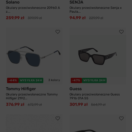
Solano
SENJA
Okulary przeciwsłoneczne 20960 A
Okulary przeciwsłoneczne Senja x
z...
Paula...
259,99 zł
94,99 zł
399,99 zł
229,99 zł
3 kolory
-44%
WYSYŁKA 24H
-47%
WYSYŁKA 24H
Tommy Hilfiger
Guess
Okulary przeciwsłoneczne Tommy
Okulary przeciwsłoneczne Guess
Hilfiger 2192...
7916 01A 55
376,99 zł
301,99 zł
672,99 zł
564,99 zł