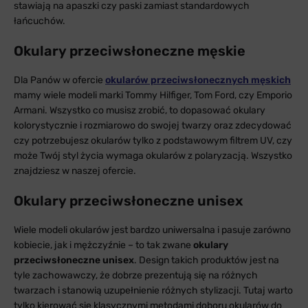
stawiają na apaszki czy paski zamiast standardowych
łańcuchów.
Okulary przeciwsłoneczne męskie
Dla Panów w ofercie
okularów przeciwsłonecznych męskich
mamy wiele modeli marki Tommy Hilfiger, Tom Ford, czy Emporio
Armani. Wszystko co musisz zrobić, to dopasować okulary
kolorystycznie i rozmiarowo do swojej twarzy oraz zdecydować
czy potrzebujesz okularów tylko z podstawowym filtrem UV, czy
może Twój styl życia wymaga okularów z polaryzacją. Wszystko
znajdziesz w naszej ofercie.
Okulary przeciwsłoneczne unisex
Wiele modeli okularów jest bardzo uniwersalna i pasuje zarówno
kobiecie, jak i mężczyźnie – to tak zwane
okulary
przeciwsłoneczne unisex
. Design takich produktów jest na
tyle zachowawczy, że dobrze prezentują się na różnych
twarzach i stanowią uzupełnienie różnych stylizacji. Tutaj warto
tylko kierować się klasycznymi metodami doboru okularów do