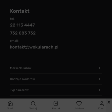
Kontakt
tel.
22 113 4447
732 083 732
email:
kontakt@wokularach.pl
Marki okularów
Rodzaje okularów
Typ okularów
Informacje
X
Start
Szukaj
Koszyk
Ulubione
Konto
Jak zamawiać