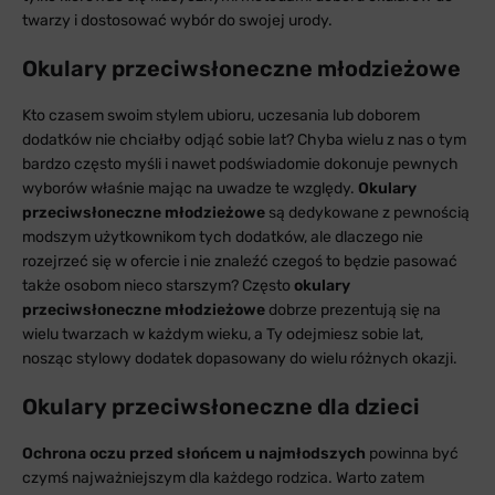
twarzy i dostosować wybór do swojej urody.
Okulary przeciwsłoneczne młodzieżowe
Kto czasem swoim stylem ubioru, uczesania lub doborem
dodatków nie chciałby odjąć sobie lat? Chyba wielu z nas o tym
bardzo często myśli i nawet podświadomie dokonuje pewnych
wyborów właśnie mając na uwadze te względy.
Okulary
przeciwsłoneczne młodzieżowe
są dedykowane z pewnością
modszym użytkownikom tych dodatków, ale dlaczego nie
rozejrzeć się w ofercie i nie znaleźć czegoś to będzie pasować
także osobom nieco starszym? Często
okulary
przeciwsłoneczne młodzieżowe
dobrze prezentują się na
wielu twarzach w każdym wieku, a Ty odejmiesz sobie lat,
nosząc stylowy dodatek dopasowany do wielu różnych okazji.
Okulary przeciwsłoneczne dla dzieci
Ochrona oczu przed słońcem u najmłodszych
powinna być
czymś najważniejszym dla każdego rodzica. Warto zatem