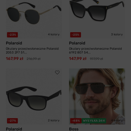
4 kolory
3 kolory
-23%
-25%
Polaroid
Polaroid
Okulary przeciwsłoneczne Polaroid
Okulary przeciwsłoneczne Polaroid
2053 2F7 51...
6192 807 54...
167,99 zł
147,99 zł
216,99 zł
197,99 zł
2 kolory
4 kolory
-27%
-48%
WYSYŁKA 24H
Polaroid
Boss