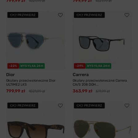
799,99 zł
799,99 zł
1021,99 zł
1021,99 zł
PRZYMIERZ
PRZYMIERZ
-22%
WYSYŁKA 24H
-29%
WYSYŁKA 24H
Dior
Carrera
Okulary przeciwsłoneczne Dior
Okulary przeciwsłoneczne Carrera
ULTIME2 LKS
CA/S 208 DOH...
799,99 zł
363,99 zł
1021,99 zł
511,99 zł
PRZYMIERZ
PRZYMIERZ