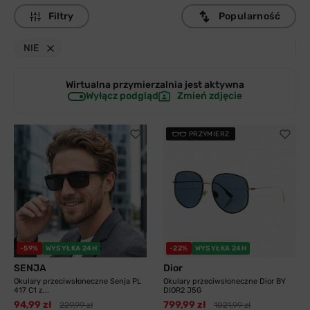
Filtry
Popularność
NIE
Wirtualna przymierzalnia jest
aktywna
Wyłącz podgląd
Zmień zdjęcie
PRZYMIERZ
-59%
WYSYŁKA 24H
-22%
WYSYŁKA 24H
SENJA
Dior
Okulary przeciwsłoneczne Senja PL
Okulary przeciwsłoneczne Dior BY
417 C1 z...
DIOR2 J5G
94,99 zł
799,99 zł
229,99 zł
1021,99 zł