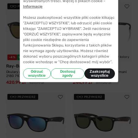
wyświetlanych treści. Więcej o plikach cookie -
Informacje
PRZYMIERZ
PRZYMIERZ
Możesz zaakceptować wszystkie pliki cookie klikając
"ZAAKCEPTUJ WSZYSTKIE", lub odrzucić pliki cookie
klikając "ZAAKCEPTUJ WYBRANE". Jeśli naciśniesz
"ODRZUĆ WSZYSTKIE", zapisywane będą wyłącznie
pliki cookie niezbędne do zapewnienia
funkcjonowania Sklepu, korzystanie z takich plików
nie wymaga zgody użytkownika. Możesz również
dokonać wyboru poszczególnych kategorii plików
10 kolorów
2 kolory
-4%
WYSYŁKA 24H
-38%
WYSYŁKA 24H
cookie wchodząc w “Chcę dostosować mój wybór”.
Ray-Ban®
Armani Exchange
Odrzuć
Dostosuj
Zaakceptuj
Okulary przeciwsłoneczne Ray-Ban®
Okulary przeciwsłoneczne Armani
wszystkie
zgody
wszystkie
2180 710/73...
Exchange...
420,99 zł
244,99 zł
439,99 zł
397,00 zł
PRZYMIERZ
PRZYMIERZ