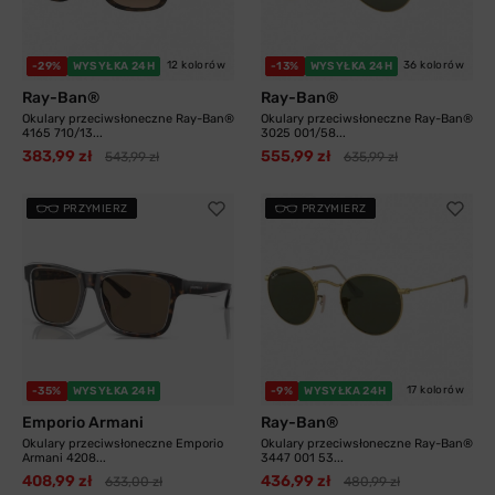
12 kolorów
36 kolorów
-29%
WYSYŁKA 24H
-13%
WYSYŁKA 24H
Ray-Ban®
Ray-Ban®
Okulary przeciwsłoneczne Ray-Ban®
Okulary przeciwsłoneczne Ray-Ban®
4165 710/13...
3025 001/58...
383,99 zł
555,99 zł
543,99 zł
635,99 zł
PRZYMIERZ
PRZYMIERZ
17 kolorów
-35%
WYSYŁKA 24H
-9%
WYSYŁKA 24H
Emporio Armani
Ray-Ban®
Okulary przeciwsłoneczne Emporio
Okulary przeciwsłoneczne Ray-Ban®
Armani 4208...
3447 001 53...
408,99 zł
436,99 zł
633,00 zł
480,99 zł