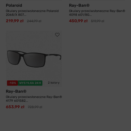
Polaroid
Ray-Ban®
Okulary przeciwsłoneczne Polaroid
Okulary przeciwsłoneczne Ray-Ban®
2068/X 807...
4098 601/8G...
219,99 zł
450,99 zł
244,99 zł
511,99 zł
2 kolory
-10%
WYSYŁKA 24H
Ray-Ban®
Okulary przeciwsłoneczne Ray-Ban®
4179 601S82...
653,99 zł
728,99 zł