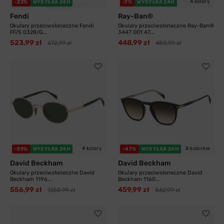
4 kolory
-22%
WYSYŁKA 24H
-7%
WYSYŁKA 24H
Fendi
Ray-Ban®
Okulary przeciwsłoneczne Fendi
Okulary przeciwsłoneczne Ray-Ban®
FF/S 0328/G...
3447 001 47...
523,99 zł
448,99 zł
672,99 zł
480,99 zł
4 kolory
8 kolorów
-59%
WYSYŁKA 24H
-47%
WYSYŁKA 24H
David Beckham
David Beckham
Okulary przeciwsłoneczne David
Okulary przeciwsłoneczne David
Beckham 1196...
Beckham 1160...
556,99 zł
459,99 zł
1350,99 zł
862,99 zł