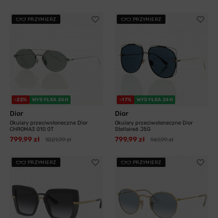
PRZYMIERZ
PRZYMIERZ
-22%
WYSYŁKA 24H
-17%
WYSYŁKA 24H
Dior
Dior
Okulary przeciwsłoneczne Dior
Okulary przeciwsłoneczne Dior
CHROMA3 010 0T
Stellaire6 J5G
799,99 zł
799,99 zł
1021,99 zł
961,99 zł
PRZYMIERZ
PRZYMIERZ