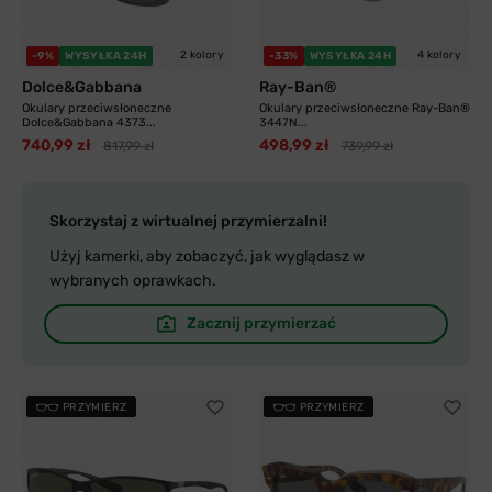
2 kolory
4 kolory
-9%
WYSYŁKA 24H
-33%
WYSYŁKA 24H
Dolce&Gabbana
Ray-Ban®
Okulary przeciwsłoneczne
Okulary przeciwsłoneczne Ray-Ban®
Dolce&Gabbana 4373...
3447N...
740,99 zł
498,99 zł
817,99 zł
739,99 zł
Skorzystaj z wirtualnej przymierzalni!
Użyj kamerki, aby zobaczyć, jak wyglądasz w
wybranych oprawkach.
Zacznij przymierzać
PRZYMIERZ
PRZYMIERZ