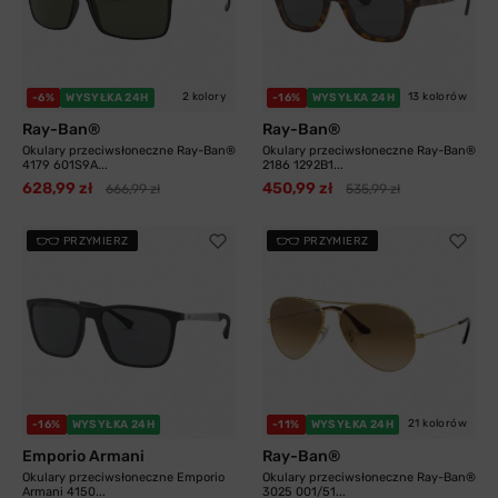
2 kolory
13 kolorów
-6%
WYSYŁKA 24H
-16%
WYSYŁKA 24H
Ray-Ban®
Ray-Ban®
Okulary przeciwsłoneczne Ray-Ban®
Okulary przeciwsłoneczne Ray-Ban®
4179 601S9A...
2186 1292B1...
628,99 zł
450,99 zł
666,99 zł
535,99 zł
PRZYMIERZ
PRZYMIERZ
21 kolorów
-16%
WYSYŁKA 24H
-11%
WYSYŁKA 24H
Emporio Armani
Ray-Ban®
Okulary przeciwsłoneczne Emporio
Okulary przeciwsłoneczne Ray-Ban®
Armani 4150...
3025 001/51...