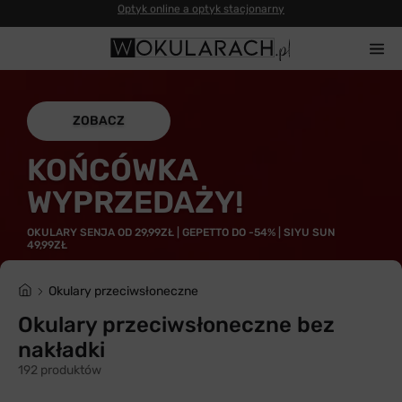
14 dni na zwrot
ZOBACZ
KOŃCÓWKA
WYPRZEDAŻY!
OKULARY SENJA OD 29,99ZŁ | GEPETTO DO -54% | SIYU SUN
49,99ZŁ
Okulary przeciwsłoneczne
Okulary przeciwsłoneczne bez
nakładki
192 produktów