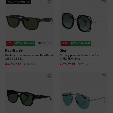
PRZYMIERZ
10 kolorów
-3%
WYSYŁKA 24H
-22%
WYSYŁKA 24H
Ray-Ban®
Dior
Okulary przeciwsłoneczne Ray-Ban®
Okulary przeciwsłoneczne Dior
2132 902 58...
DIRECTION 2M2
449,99 zł
799,99 zł
464,99 zł
1021,99 zł