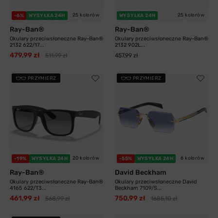
25 kolorów
25 kolorów
-6%
WYSYŁKA 24H
WYSYŁKA 24H
Ray-Ban®
Ray-Ban®
Okulary przeciwsłoneczne Ray-Ban®
Okulary przeciwsłoneczne Ray-Ban®
2132 622/17...
2132 902L...
479,99 zł
511,99 zł
457,99 zł
PRZYMIERZ
PRZYMIERZ
20 kolorów
6 kolorów
-19%
WYSYŁKA 24H
-55%
WYSYŁKA 24H
Ray-Ban®
David Beckham
Okulary przeciwsłoneczne Ray-Ban®
Okulary przeciwsłoneczne David
4165 622/T3...
Beckham 7109/S...
461,99 zł
750,99 zł
568,99 zł
1685,10 zł