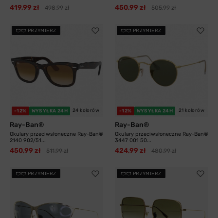
419,99 zł
450,99 zł
498,99 zł
505,99 zł
PRZYMIERZ
PRZYMIERZ
24 kolorów
21 kolorów
-12%
WYSYŁKA 24H
-12%
WYSYŁKA 24H
Ray-Ban®
Ray-Ban®
Okulary przeciwsłoneczne Ray-Ban®
Okulary przeciwsłoneczne Ray-Ban®
2140 902/51...
3447 001 50...
450,99 zł
424,99 zł
511,99 zł
480,99 zł
PRZYMIERZ
PRZYMIERZ