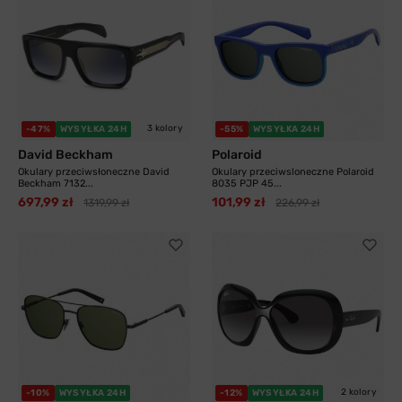
3 kolory
-47%
WYSYŁKA 24H
-55%
WYSYŁKA 24H
David Beckham
Polaroid
Okulary przeciwsłoneczne David
Okulary przeciwsloneczne Polaroid
Beckham 7132...
8035 PJP 45...
697,99 zł
101,99 zł
1319,99 zł
226,99 zł
2 kolory
-10%
WYSYŁKA 24H
-12%
WYSYŁKA 24H