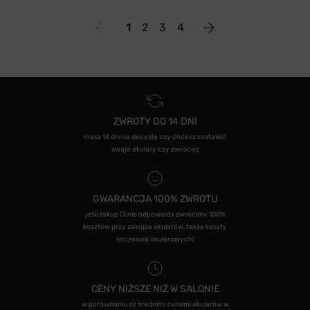
1
2
3
4
ZWROTY DO 14 DNI
masz 14 dni na decyzję czy chcesz zostawić
swoje okulary czy zwrócisz
GWARANCJA 100% ZWROTU
jeśli zakup Ci nie odpowiada zwrócimy 100%
kosztów przy zakupie okularów, także koszty
soczewek okularowych!
CENY NIŻSZE NIŻ W SALONIE
w porównaniu ze średnimi cenami okularów w