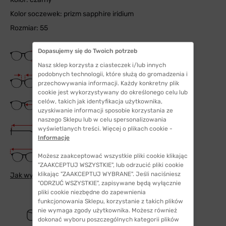
Kolor soczewek: prizm sapphire iridium
Rozmiar: 55
Dopasujemy się do Twoich potrzeb
Wysokość soczewki
43 mm
Nasz sklep korzysta z ciasteczek i/lub innych
podobnych technologii, które służą do gromadzenia i
Szerokość mostka
przechowywania informacji. Każdy konkretny plik
18 mm
cookie jest wykorzystywany do określonego celu lub
Szerokość szkła
celów, takich jak identyfikacja użytkownika,
55 mm
uzyskiwanie informacji sposobie korzystania ze
naszego Sklepu lub w celu spersonalizowania
Długość zauszników
wyświetlanych treści. Więcej o plikach cookie -
137 mm
Informacje
Szerokość oprawki
Możesz zaakceptować wszystkie pliki cookie klikając
149 mm
"ZAAKCEPTUJ WSZYSTKIE", lub odrzucić pliki cookie
klikając "ZAAKCEPTUJ WYBRANE". Jeśli naciśniesz
Jak wybrać odpowiedni rozmiar
"ODRZUĆ WSZYSTKIE", zapisywane będą wyłącznie
pliki cookie niezbędne do zapewnienia
funkcjonowania Sklepu, korzystanie z takich plików
nie wymaga zgody użytkownika. Możesz również
dokonać wyboru poszczególnych kategorii plików