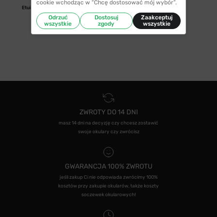
cookie wchodząc w “Chcę dostosować mój wybór”.
Etui/woreczek
Odrzuć
Dostosuj
Zaakceptuj
wszystkie
zgody
wszystkie
ZWROTY DO 14 DNI
masz 14 dni na decyzję czy chcesz zostawić
swoje okulary czy zwrócisz
GWARANCJA 100% ZWROTU
jeśli zakup Ci nie odpowiada zwrócimy 100%
kosztów przy zakupie okularów, także koszty
soczewek okularowych!