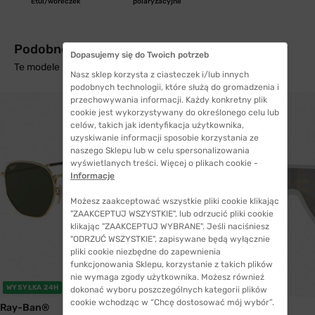
Etui/woreczek
polaryzacyjne
Podobne produkty z wysyłką w 24h
Dopasujemy się do Twoich potrzeb
Te modele mogą Cię zainteresować
Nasz sklep korzysta z ciasteczek i/lub innych
podobnych technologii, które służą do gromadzenia i
przechowywania informacji. Każdy konkretny plik
cookie jest wykorzystywany do określonego celu lub
celów, takich jak identyfikacja użytkownika,
uzyskiwanie informacji sposobie korzystania ze
naszego Sklepu lub w celu spersonalizowania
wyświetlanych treści. Więcej o plikach cookie -
Informacje
Możesz zaakceptować wszystkie pliki cookie klikając
"ZAAKCEPTUJ WSZYSTKIE", lub odrzucić pliki cookie
klikając "ZAAKCEPTUJ WYBRANE". Jeśli naciśniesz
"ODRZUĆ WSZYSTKIE", zapisywane będą wyłącznie
pliki cookie niezbędne do zapewnienia
funkcjonowania Sklepu, korzystanie z takich plików
nie wymaga zgody użytkownika. Możesz również
WYSYŁKA 24H
WYSYŁKA 24H
dokonać wyboru poszczególnych kategorii plików
cookie wchodząc w “Chcę dostosować mój wybór”.
Ray-Ban®
Burberry