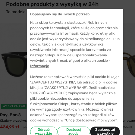
Podobne produkty z wysyłką w 24h
Te modele mogą Cię zainteresować
Dopasujemy się do Twoich potrzeb
Nasz sklep korzysta z ciasteczek i/lub innych
podobnych technologii, które służą do gromadzenia i
przechowywania informacji. Każdy konkretny plik
cookie jest wykorzystywany do określonego celu lub
celów, takich jak identyfikacja użytkownika,
uzyskiwanie informacji sposobie korzystania ze
naszego Sklepu lub w celu spersonalizowania
wyświetlanych treści. Więcej o plikach cookie -
Informacje
Możesz zaakceptować wszystkie pliki cookie klikając
"ZAAKCEPTUJ WSZYSTKIE", lub odrzucić pliki cookie
klikając "ZAAKCEPTUJ WYBRANE". Jeśli naciśniesz
"ODRZUĆ WSZYSTKIE", zapisywane będą wyłącznie
pliki cookie niezbędne do zapewnienia
funkcjonowania Sklepu, korzystanie z takich plików
WYSYŁKA 24H
WYSYŁKA 24H
nie wymaga zgody użytkownika. Możesz również
Ray-Ban®
Ray-Ban®
dokonać wyboru poszczególnych kategorii plików
cookie wchodząc w “Chcę dostosować mój wybór”.
Okulary przeciwsłoneczne Ray-Ban® 4340 601 50...
Okulary przeciwsłoneczn
424,99 zł
396,99 zł
513,99 zł
449,99 zł
Odrzuć
Dostosuj
Zaakceptuj
wszystkie
zgody
wszystkie