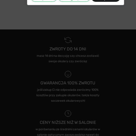
ZWROTY DO 14 DNI
masz 14 dni na decyzję czy chcesz zostawić
swoje okulary czy zwrócisz
GWARANCJA 100% ZWROTU
jeśli zakup Ci nie odpowiada zwrócimy 100%
kosztów przy zakupie okularów, także koszty
soczewek okularowych!
CENY NIŻSZE NIŻ W SALONIE
w porównaniu ze średnimi cenami okularów w
salonie optycznym zaoszczędzisz nawet do