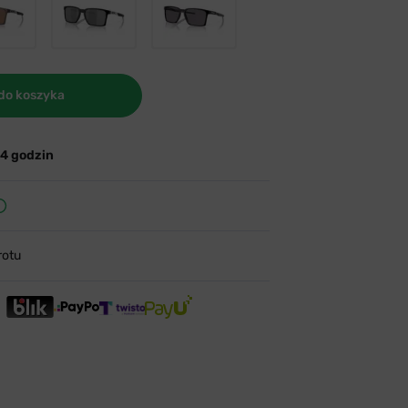
do koszyka
24 godzin
rotu