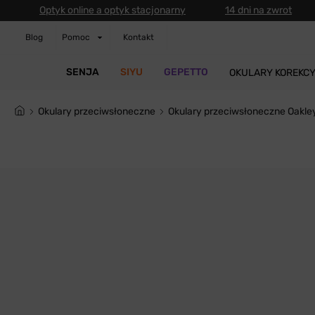
Optyk online a optyk stacjonarny
14 dni na zwrot
Blog
Pomoc
Kontakt
SENJA
SIYU
GEPETTO
OKULARY KOREKC
Okulary przeciwsłoneczne
Okulary przeciwsłoneczne Oakl