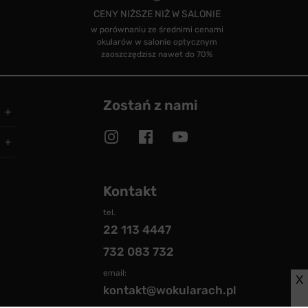
CENY NIŻSZE NIŻ W SALONIE
w porównaniu ze średnimi cenami
okularów w salonie optycznym
zaoszczędzisz nawet do 70%
Zostań z nami
Kontakt
tel.
22 113 4447
732 083 732
email:
X
kontakt@wokularach.pl