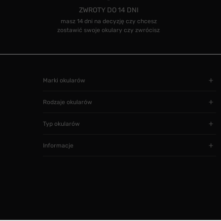
ZWROTY DO 14 DNI
masz 14 dni na decyzję czy chcesz
zostawić swoje okulary czy zwrócisz
Marki okularów
Rodzaje okularów
Typ okularów
Informacje