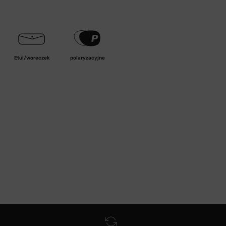
Etui/woreczek
polaryzacyjne