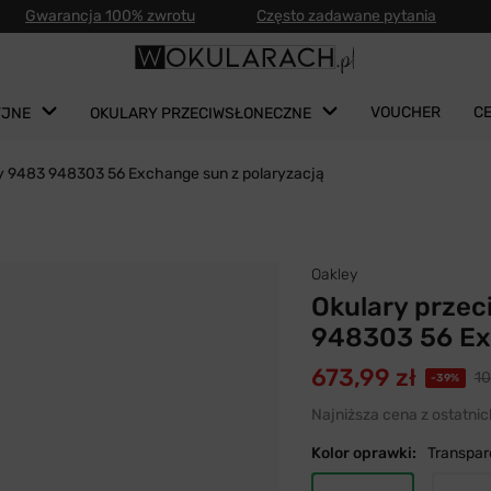
Gwarancja 100% zwrotu
Często zadawane pytania
VOUCHER
C
YJNE
OKULARY PRZECIWSŁONECZNE
ey 9483 948303 56 Exchange sun z polaryzacją
Oakley
Okulary prze
948303 56 Ex
673,99 zł
10
-39%
Najniższa cena z ostatnic
Kolor oprawki:
Transpar