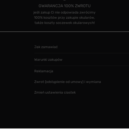
GWARANCJA 100% ZWROTU
jeśli zakup Ci nie odpowiada zwrócimy
100% kosztów przy zakupie okularów,
także koszty soczewek okularowych!
Jak zamawiać
Warunki zakupów
Reklamacja
Zwrot (odstąpienie od umowy) i wymiana
Zmień ustawienia ciastek