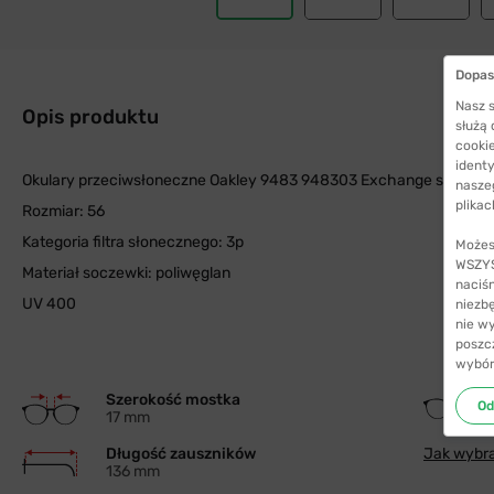
Dopas
Nasz s
Opis produktu
służą
cookie
identy
Okulary przeciwsłoneczne Oakley 9483 948303 Exchange sun z po
nasze
plikac
Rozmiar: 56
Kategoria filtra słonecznego: 3p
Możes
WSZYST
Materiał soczewki: poliwęglan
naciś
UV 400
niezb
nie w
poszc
wybór
Szerokość mostka
Od
17 mm
Długość zauszników
Jak wybra
136 mm