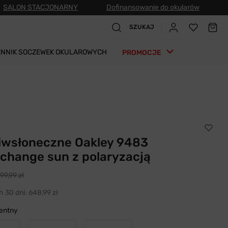
SALON STACJONARNY
Dofinansowanie do okularów
SZUKAJ
ENNIK SOCZEWEK OKULAROWYCH
PROMOCJE
ciwsłoneczne Oakley 9483
change sun z polaryzacją
99,99 zł
h 30 dni:
648,99 zł
entny