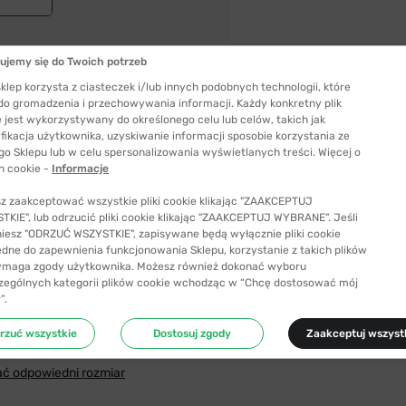
ujemy się do Twoich potrzeb
klep korzysta z ciasteczek i/lub innych podobnych technologii, które
 do gromadzenia i przechowywania informacji. Każdy konkretny plik
 jest wykorzystywany do określonego celu lub celów, takich jak
fikacja użytkownika, uzyskiwanie informacji sposobie korzystania ze
laryzacją
go Sklepu lub w celu spersonalizowania wyświetlanych treści. Więcej o
h cookie -
Informacje
z zaakceptować wszystkie pliki cookie klikając "ZAAKCEPTUJ
KIE", lub odrzucić pliki cookie klikając "ZAAKCEPTUJ WYBRANE". Jeśli
niesz "ODRZUĆ WSZYSTKIE", zapisywane będą wyłącznie pliki cookie
ędne do zapewnienia funkcjonowania Sklepu, korzystanie z takich plików
ymaga zgody użytkownika. Możesz również dokonać wyboru
zególnych kategorii plików cookie wchodząc w “Chcę dostosować mój
”.
Szerokość szkła
rzuć wszystkie
Dostosuj zgody
Zaakceptuj wszyst
56 mm
ć odpowiedni rozmiar