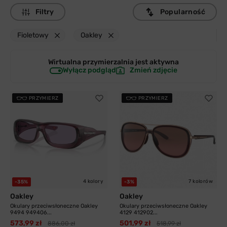
Filtry
Popularność
Fioletowy
Oakley
Wirtualna przymierzalnia jest
aktywna
Wyłącz podgląd
Zmień zdjęcie
PRZYMIERZ
PRZYMIERZ
4 kolory
7 kolorów
-35%
-3%
Oakley
Oakley
Okulary przeciwsłoneczne Oakley
Okulary przeciwsłoneczne Oakley
9494 949406...
4129 412902...
573,99 zł
501,99 zł
886,00 zł
518,99 zł