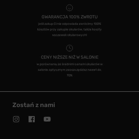
GWARANCJA 100% ZWROTU
jeśli zakup Ci nie odpowiada zwrócimy 100%
kosztów przy zakupie okularów, także koszty
soczewek okularowych!
CENY NIŻSZE NIŻ W SALONIE
w porównaniu ze średnimi cenami okularów w
salonie optycznym zaoszczędzisz nawet do
70%
Zostań z nami