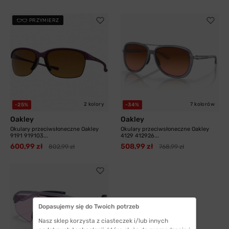
PRZYMIERZ
2 kolory
7 kolorów
-25%
-34%
Oakley
Oakley
Okulary przeciwsłoneczne Oakley
Okulary przeciwsłoneczne Oakley
9191 919103...
4129 412926...
600,99 zł
508,99 zł
802,99 zł
768,99 zł
Dopasujemy się do Twoich potrzeb
Nasz sklep korzysta z ciasteczek i/lub innych