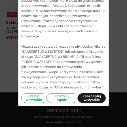
podobnych technologii, które służą do gromadzenia i
przechowywania informacji. Każdy konkretny plik
cookie jest wykorzystywany do określonego celu lub
8 kolorów
-26%
celów, takich jak identyfikacja użytkownika,
uzyskiwanie informacji sposobie korzystania ze
Oakley
naszego Sklepu lub w celu spersonalizowania
Okulary przeciwsłoneczne Oakley
wyświetlanych treści. Więcej o plikach cookie -
9525 952507...
Informacje
695,99 zł
945,00 zł
Możesz zaakceptować wszystkie pliki cookie klikając
"ZAAKCEPTUJ WSZYSTKIE", lub odrzucić pliki cookie
klikając "ZAAKCEPTUJ WYBRANE". Jeśli naciśniesz
"ODRZUĆ WSZYSTKIE", zapisywane będą wyłącznie
pliki cookie niezbędne do zapewnienia
1
funkcjonowania Sklepu, korzystanie z takich plików
nie wymaga zgody użytkownika. Możesz również
dokonać wyboru poszczególnych kategorii plików
cookie wchodząc w “Chcę dostosować mój wybór”.
Odrzuć
Dostosuj
Zaakceptuj
wszystkie
zgody
wszystkie
ZWROTY DO 14 DNI
masz 14 dni na decyzję czy chcesz zostawić
swoje okulary czy zwrócisz