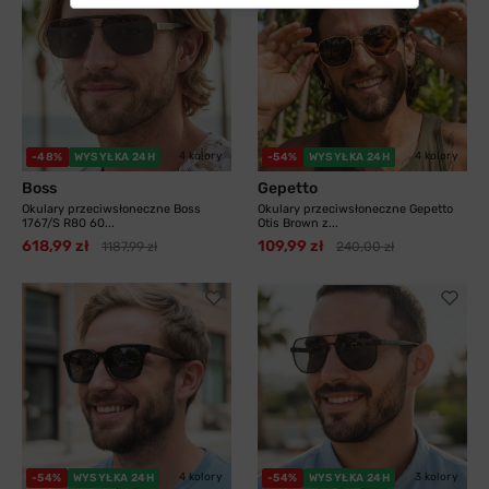
4 kolory
4 kolory
-48%
WYSYŁKA 24H
-54%
WYSYŁKA 24H
Boss
Gepetto
Okulary przeciwsłoneczne Boss
Okulary przeciwsłoneczne Gepetto
1767/S R80 60...
Otis Brown z...
618,99 zł
109,99 zł
1187,99 zł
240,00 zł
4 kolory
3 kolory
-54%
WYSYŁKA 24H
-54%
WYSYŁKA 24H