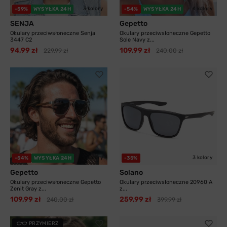
3 kolory
4 kolory
-59%
WYSYŁKA 24H
-54%
WYSYŁKA 24H
SENJA
Gepetto
Okulary przeciwsłoneczne Senja
Okulary przeciwsłoneczne Gepetto
3447 C2
Sole Navy z...
94,99 zł
109,99 zł
229,99 zł
240,00 zł
3 kolory
3 kolory
-54%
WYSYŁKA 24H
-35%
Gepetto
Solano
Okulary przeciwsłoneczne Gepetto
Okulary przeciwsłoneczne 20960 A
Zenit Gray z...
z...
109,99 zł
259,99 zł
240,00 zł
399,99 zł
PRZYMIERZ