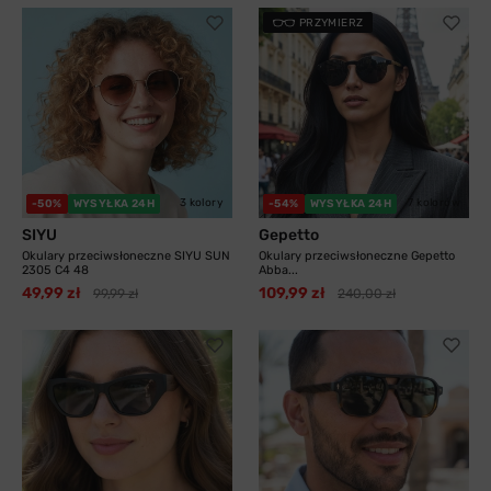
PRZYMIERZ
3 kolory
7 kolorów
-50%
WYSYŁKA 24H
-54%
WYSYŁKA 24H
SIYU
Gepetto
Okulary przeciwsłoneczne SIYU SUN
Okulary przeciwsłoneczne Gepetto
2305 C4 48
Abba...
49,99 zł
109,99 zł
99,99 zł
240,00 zł