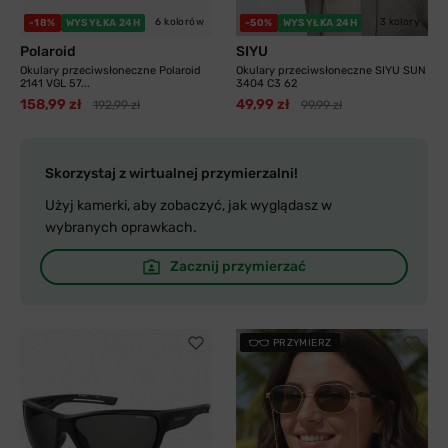
6 kolorów
3 kolory
-18%
WYSYŁKA 24H
-50%
WYSYŁKA 24H
Polaroid
SIYU
Okulary przeciwsłoneczne Polaroid
Okulary przeciwsłoneczne SIYU SUN
2141 VGL 57...
3404 C3 62
158,99 zł
49,99 zł
192,99 zł
99,99 zł
Skorzystaj z wirtualnej przymierzalni!
Użyj kamerki, aby zobaczyć, jak wyglądasz w
wybranych oprawkach.
Zacznij przymierzać
PRZYMIERZ