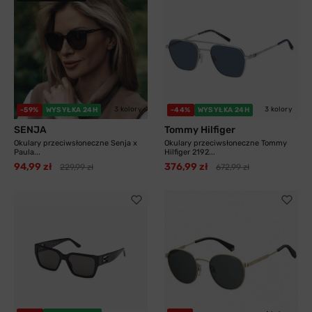
3 kolory
3 kolory
-59%
WYSYŁKA 24H
-44%
WYSYŁKA 24H
SENJA
Tommy Hilfiger
Okulary przeciwsłoneczne Senja x
Okulary przeciwsłoneczne Tommy
Paula...
Hilfiger 2192...
94,99 zł
376,99 zł
229,99 zł
672,99 zł