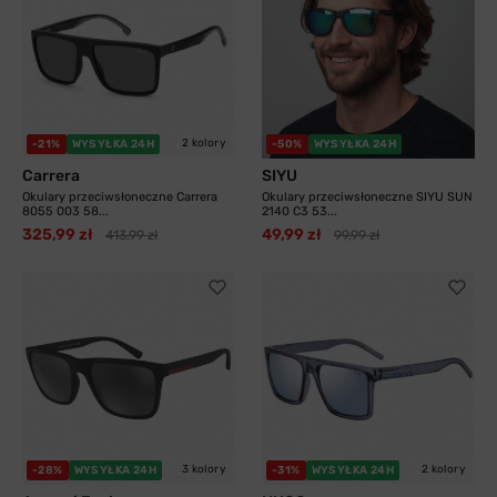
2 kolory
4 kolory
-21%
WYSYŁKA 24H
-50%
WYSYŁKA 24H
Carrera
SIYU
Okulary przeciwsłoneczne Carrera
Okulary przeciwsłoneczne SIYU SUN
8055 003 58...
2140 C3 53...
325,99 zł
49,99 zł
413,99 zł
99,99 zł
3 kolory
2 kolory
-28%
WYSYŁKA 24H
-31%
WYSYŁKA 24H