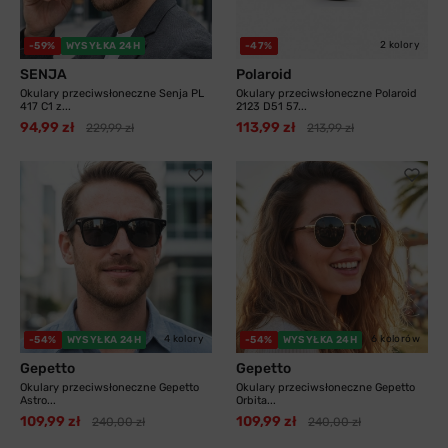
2 kolory
-59%
WYSYŁKA 24H
-47%
SENJA
Polaroid
Okulary przeciwsłoneczne Senja PL
Okulary przeciwsłoneczne Polaroid
417 C1 z...
2123 D51 57...
94,99 zł
113,99 zł
229,99 zł
213,99 zł
4 kolory
6 kolorów
-54%
WYSYŁKA 24H
-54%
WYSYŁKA 24H
Gepetto
Gepetto
Okulary przeciwsłoneczne Gepetto
Okulary przeciwsłoneczne Gepetto
Astro...
Orbita...
109,99 zł
109,99 zł
240,00 zł
240,00 zł