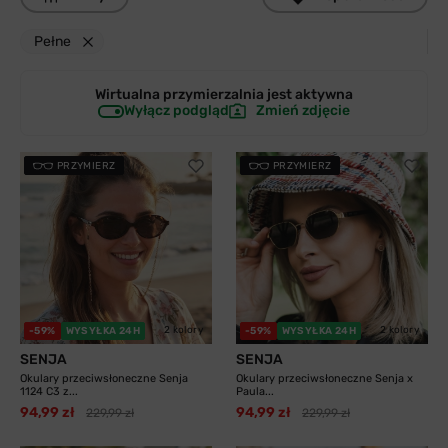
Pełne
Wirtualna przymierzalnia jest
aktywna
Wyłącz podgląd
Zmień zdjęcie
PRZYMIERZ
PRZYMIERZ
2 kolory
2 kolory
-59%
WYSYŁKA 24H
-59%
WYSYŁKA 24H
SENJA
SENJA
Okulary przeciwsłoneczne Senja
Okulary przeciwsłoneczne Senja x
1124 C3 z...
Paula...
94,99 zł
94,99 zł
229,99 zł
229,99 zł