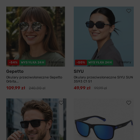
6 kolorów
2 kolory
-54%
WYSYŁKA 24H
-50%
WYSYŁKA 24H
Gepetto
SIYU
Okulary przeciwsłoneczne Gepetto
Okulary przeciwsłoneczne SIYU SUN
Orbita...
3593 C1 51
109,99 zł
49,99 zł
240,00 zł
99,99 zł