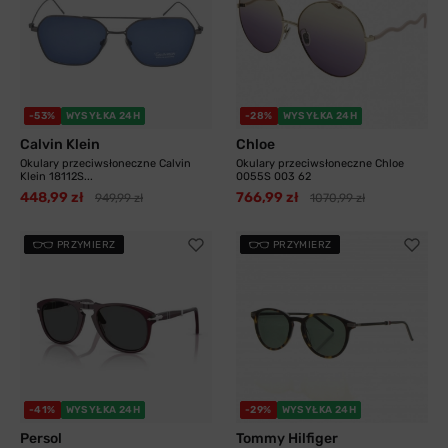
-53%
WYSYŁKA 24H
-28%
WYSYŁKA 24H
Calvin Klein
Chloe
Okulary przeciwsłoneczne Calvin
Okulary przeciwsłoneczne Chloe
Klein 18112S...
0055S 003 62
448,99 zł
766,99 zł
949,99 zł
1070,99 zł
PRZYMIERZ
PRZYMIERZ
-41%
WYSYŁKA 24H
-29%
WYSYŁKA 24H
Persol
Tommy Hilfiger