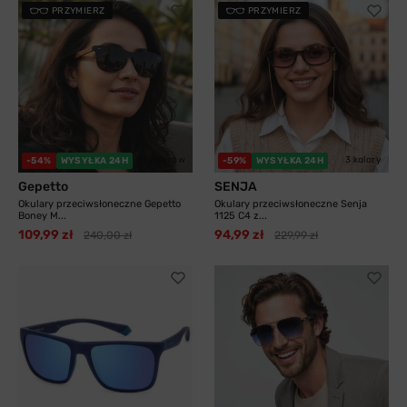
PRZYMIERZ
PRZYMIERZ
11 kolorów
3 kolory
-54%
WYSYŁKA 24H
-59%
WYSYŁKA 24H
Gepetto
SENJA
Okulary przeciwsłoneczne Gepetto
Okulary przeciwsłoneczne Senja
Boney M...
1125 C4 z...
109,99 zł
94,99 zł
240,00 zł
229,99 zł