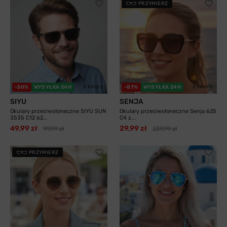
PRZYMIERZ
2 kolory
2 kolory
-50%
WYSYŁKA 24H
-87%
WYSYŁKA 24H
SIYU
SENJA
Okulary przeciwsłoneczne SIYU SUN
Okulary przeciwsłoneczne Senja 625
3535 C12 62...
C4 z...
49,99 zł
29,99 zł
99,99 zł
229,99 zł
PRZYMIERZ