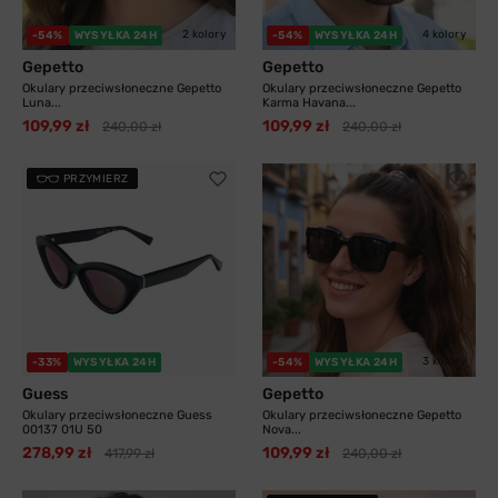
2 kolory
4 kolory
-54%
WYSYŁKA 24H
-54%
WYSYŁKA 24H
Gepetto
Gepetto
Okulary przeciwsłoneczne Gepetto
Okulary przeciwsłoneczne Gepetto
Luna...
Karma Havana...
109,99 zł
109,99 zł
240,00 zł
240,00 zł
PRZYMIERZ
3 kolory
-33%
WYSYŁKA 24H
-54%
WYSYŁKA 24H
Guess
Gepetto
Okulary przeciwsłoneczne Guess
Okulary przeciwsłoneczne Gepetto
00137 01U 50
Nova...
278,99 zł
109,99 zł
417,99 zł
240,00 zł