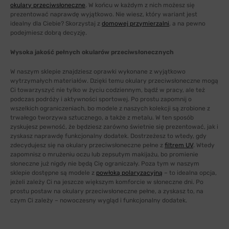
okulary przeciwsłoneczne
. W końcu w każdym z nich możesz się
prezentować naprawdę wyjątkowo. Nie wiesz, który wariant jest
idealny dla Ciebie? Skorzystaj z
domowej przymierzalni
, a na pewno
podejmiesz dobrą decyzję.
Wysoka jakość pełnych okularów przeciwsłonecznych
W naszym sklepie znajdziesz oprawki wykonane z wyjątkowo
wytrzymałych materiałów. Dzięki temu okulary przeciwsłoneczne mogą
Ci towarzyszyć nie tylko w życiu codziennym, bądź w pracy, ale też
podczas podróży i aktywności sportowej. Po prostu zapomnij o
wszelkich ograniczeniach, bo modele z naszych kolekcji są zrobione z
trwałego tworzywa sztucznego, a także z metalu. W ten sposób
zyskujesz pewność, że będziesz zarówno świetnie się prezentować, jak i
zyskasz naprawdę funkcjonalny dodatek. Dostrzeżesz to wtedy, gdy
zdecydujesz się na okulary przeciwsłoneczne pełne z
filtrem UV
. Wtedy
zapomnisz o mrużeniu oczu lub zepsutym makijażu, bo promienie
słoneczne już nigdy nie będą Cię ograniczały. Poza tym w naszym
sklepie dostępne są modele z
powłoką polaryzacyjną
– to idealna opcja,
jeżeli zależy Ci na jeszcze większym komforcie w słoneczne dni. Po
prostu postaw na okulary przeciwsłoneczne pełne, a zyskasz to, na
czym Ci zależy – nowoczesny wygląd i funkcjonalny dodatek.