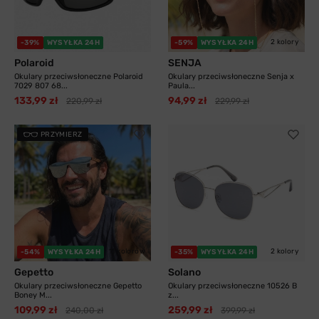
2 kolory
-39%
WYSYŁKA 24H
-59%
WYSYŁKA 24H
Polaroid
SENJA
Okulary przeciwsłoneczne Polaroid
Okulary przeciwsłoneczne Senja x
7029 807 68...
Paula...
133,99 zł
94,99 zł
220,99 zł
229,99 zł
PRZYMIERZ
11 kolorów
2 kolory
-54%
WYSYŁKA 24H
-35%
WYSYŁKA 24H
Gepetto
Solano
Okulary przeciwsłoneczne Gepetto
Okulary przeciwsłoneczne 10526 B
Boney M...
z...
109,99 zł
259,99 zł
240,00 zł
399,99 zł