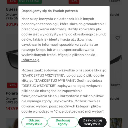
4 kolory
-47%
WYSYŁKA 24H
-23%
Guess
Polaroid
Dopasujemy się do Twoich potrzeb
Okulary przeciwsłoneczne Guess
Okulary przeciwsłoneczne Polaroid
7916 01A 55
2053 2F7 51...
Nasz sklep korzysta z ciasteczek i/lub innych
podobnych technologii, które służą do gromadzenia i
301,99 zł
167,99 zł
564,99 zł
216,99 zł
przechowywania informacji. Każdy konkretny plik
cookie jest wykorzystywany do określonego celu lub
celów, takich jak identyfikacja użytkownika,
uzyskiwanie informacji sposobie korzystania ze
naszego Sklepu lub w celu spersonalizowania
wyświetlanych treści. Więcej o plikach cookie -
Informacje
Możesz zaakceptować wszystkie pliki cookie klikając
"ZAAKCEPTUJ WSZYSTKIE", lub odrzucić pliki cookie
klikając "ZAAKCEPTUJ WYBRANE". Jeśli naciśniesz
3 kolory
2 kolory
-25%
-27%
"ODRZUĆ WSZYSTKIE", zapisywane będą wyłącznie
pliki cookie niezbędne do zapewnienia
Polaroid
Polaroid
funkcjonowania Sklepu, korzystanie z takich plików
Okulary przeciwsłoneczne Polaroid
Okulary przeciwsłoneczne Polaroid
nie wymaga zgody użytkownika. Możesz również
6192 807 54...
1015 DL5 53...
dokonać wyboru poszczególnych kategorii plików
147,99 zł
147,99 zł
197,99 zł
201,99 zł
cookie wchodząc w “Chcę dostosować mój wybór”.
Odrzuć
Dostosuj
Zaakceptuj
wszystkie
zgody
wszystkie