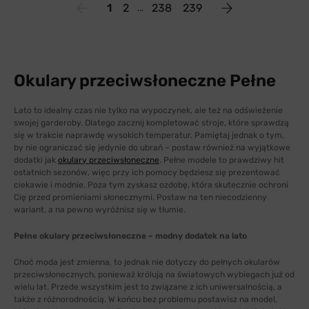
1
2
238
239
Okulary przeciwsłoneczne Pełne
Lato to idealny czas nie tylko na wypoczynek, ale też na odświeżenie
swojej garderoby. Dlatego zacznij kompletować stroje, które sprawdzą
się w trakcie naprawdę wysokich temperatur. Pamiętaj jednak o tym,
by nie ograniczać się jedynie do ubrań – postaw również na wyjątkowe
dodatki jak
okulary przeciwsłoneczne
. Pełne modele to prawdziwy hit
ostatnich sezonów, więc przy ich pomocy będziesz się prezentować
ciekawie i modnie. Poza tym zyskasz ozdobę, która skutecznie ochroni
Cię przed promieniami słonecznymi. Postaw na ten niecodzienny
wariant, a na pewno wyróżnisz się w tłumie.
Pełne okulary przeciwsłoneczne – modny dodatek na lato
Choć moda jest zmienna, to jednak nie dotyczy do pełnych okularów
przeciwsłonecznych, ponieważ królują na światowych wybiegach już od
wielu lat. Przede wszystkim jest to związane z ich uniwersalnością, a
także z różnorodnością. W końcu bez problemu postawisz na model,