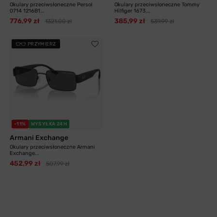
Okulary przeciwsłoneczne Persol
Okulary przeciwsłoneczne Tommy
0714 1216B1...
Hilfiger 1673...
776,99 zł
385,99 zł
1321,00 zł
539,99 zł
PRZYMIERZ
-11%
WYSYŁKA 24H
Armani Exchange
Okulary przeciwsłoneczne Armani
Exchange...
452,99 zł
507,99 zł