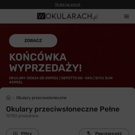
14 dni na zwrot
ZOBACZ
KOŃCÓWKA
WYPRZEDAŻY!
OKULARY SENJA OD 29,99ZŁ | GEPETTO DO -54% | SIYU SUN
49,99ZŁ
Okulary przeciwsłoneczne
Okulary przeciwsłoneczne Pełne
12150 produktów
Filtry
Popularność