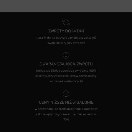
ZWROTY DO 14 DNI
masz 14 dni na decyzję czy chcesz zostawić
swoje okulary czy zwrócisz
GWARANCJA 100% ZWROTU
jeśli zakup Ci nie odpowiada zwrócimy 100%
kosztów przy zakupie okularów, także koszty
soczewek okularowych!
CENY NIŻSZE NIŻ W SALONIE
w porównaniu ze średnimi cenami okularów w
salonie optycznym zaoszczędzisz nawet do
70%