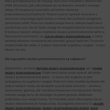
który jest dopasowany do Twojego stylu oraz charakteru. Właśnie taki
efekt otrzymasz, gdy zdecydujesz się na dowolny wariant z naszego
sklepu. Do dyspozycji masz kilka wariantów okularów
przeciwsłonecznych pełnych. Możesz wybrać oprawki wykonane z
tworzywa sztucznego bądź metalu, a wtedy bez problemu osiągniesz
zamierzony efekt. Poza tym dodasz swojej twarzy lekkości bądź nieco
wyostrzysz rysy. Zwróć także uwagę na mnogość kolorów oraz wzorów.
W końcu w naszym sklepie znajdziesz okulary przeciwsłoneczne pełne w
klasycznych odcieniach, np.
czarne okulary przeciwsłoneczne
, a także
bardziej odważne rozwiązania jak czerwień, granat bądź biel. Po prostu
znajdź model dla siebie, a zyskasz naprawdę wyjątkowy wygląd – wręcz
idealny na lato.
Dla kogo pełne okulary przeciwsłoneczne są najlepsze?
Zapewniamy zarówno
damskie okulary przeciwsłoneczne
, jak i
męskie
okulary przeciwsłoneczne
. Dzięki temu każdy może wybrać dla siebie
okulary przeciwsłoneczne pełne – w końcu bez względu na płeć
zasługujesz na wyjątkowy wygląd. Poza tym takie modele są idealne dla
osób w każdym wieku, bo dostępne są przeróżne warianty – zarówno
nowoczesne, glamour, jak i bardziej stonowane oraz klasyczne. Zwróć
również uwagę na to, że stawiając na pełne oprawki, doskonale
podkreślisz rysy swojej twarzy. Tym bardziej, jeżeli zdecydujesz się na
okulary dopasowane do Twojej urody. Szczególnie polecamy Ci:
okrągłe
okulary przeciwsłoneczne
,
okulary przeciwsłoneczne aviator
,
kocie