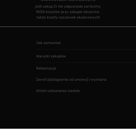
jeśli zakup Ci nie odpowiada zwrócimy
100% kosztów przy zakupie okularów,
także koszty soczewek okularowych!
Jak zamawiać
Warunki zakupów
Reklamacja
Zwrot (odstąpienie od umowy) i wymiana
Zmień ustawienia ciastek