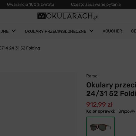
Gwarancja 100% zwrotu
Często zadawane pytania
VOUCHER
C
YJNE
OKULARY PRZECIWSŁONECZNE
0714 24 31 52 Folding
Persol
Okulary przec
24/31 52 Fold
912,99 zł
Kolor oprawki:
Brązowy