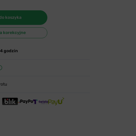
do koszyka
ła korekcyjne
24 godzin
rotu