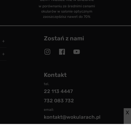
w porównaniu ze średnimi cenami
okularów w salonie optycznym
zaoszczędzisz nawet do 70%
Zostań z nami
Kontakt
tel.
22 113 4447
732 083 732
email:
X
kontakt@wokularach.pl