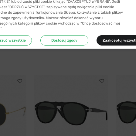
KIE", lub odrzucić pliki cookie klikając "ZAAKCEPTUJ WYBRANE". Jeśli
niesz "ODRZUĆ WSZYSTKIE", zapisywane będą wyłącznie pliki cookie
ędne do zapewnienia funkcjonowania Sklepu, korzystanie z takich plików
ymaga zgody użytkownika. Możesz również dokonać wyboru
zególnych kategorii plików cookie wchodząc w “Chcę dostosować mój
”.
rzuć wszystkie
Dostosuj zgody
Zaakceptuj wszyst