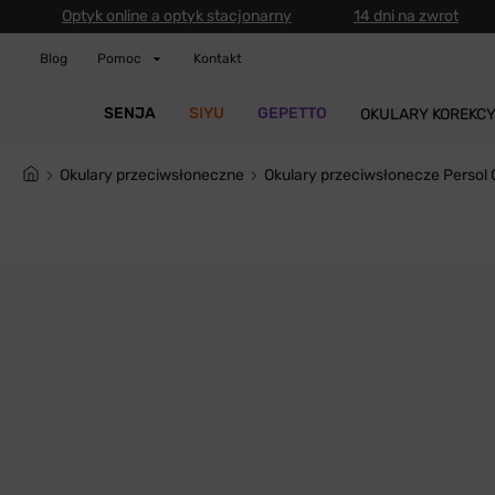
Optyk online a optyk stacjonarny
14 dni na zwrot
Blog
Pomoc
Kontakt
SENJA
SIYU
GEPETTO
OKULARY KOREKC
Okulary przeciwsłoneczne
Okulary przeciwsłonecze Persol 