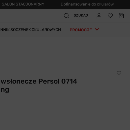
SALON STACJONARNY
Dofinansowanie do okularów
SZUKAJ
ENNIK SOCZEWEK OKULAROWYCH
PROMOCJE
iwsłonecze Persol 0714
ing