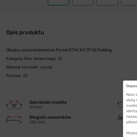
Opis produktu
Okulary przeciwsłonecze Persol 0714 24/31 52 Folding
Kategoria filtra słonecznego: 3n
Materiał soczewki: crystal
Rozmiar: 52
Dopas
Nasz s
służą
Szerokość mostka
cookie
21 mm
identy
nasze
Długość zauszników
Jak wybra
140 mm
plikac
Możes