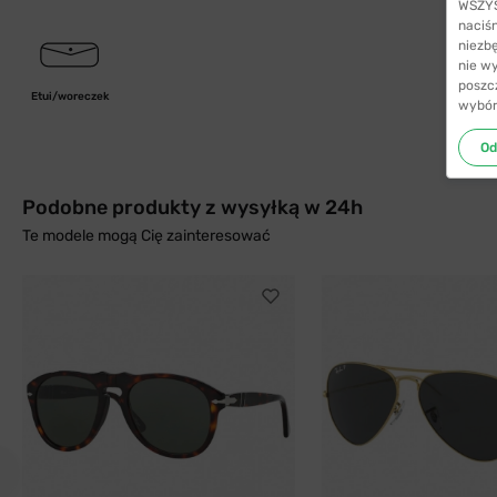
WSZYST
naciś
niezb
nie w
poszc
Etui/woreczek
wybór
Od
Podobne produkty z wysyłką w 24h
Te modele mogą Cię zainteresować