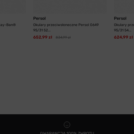
Persol
Persol
 Ray-Ban®
Okulary przeciwsłoneczne Persol 0649
Okulary prz
95/31 52...
95/31 54...
652,99 zł
624,99 zł
834,99 zł
GWARANCJA 100% ZWROTU