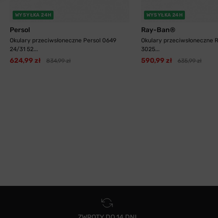
WYSYŁKA 24H
WYSYŁKA 24H
Persol
Ray-Ban®
Okulary przeciwsłoneczne Persol 0649
Okulary przeciwsłoneczne
24/31 52...
3025...
624,99 zł
590,99 zł
834,99 zł
635,99 zł
ZWROTY DO 14 DNI