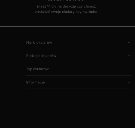
masz 14 dni na decyzję czy chcesz
zostawić swoje okulary czy zwrócisz
Marki okularów
Rodzaje okularów
Typ okularów
Informacje