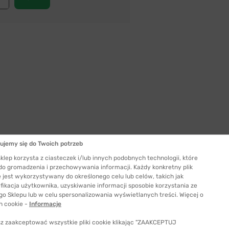
ujemy się do Twoich potrzeb
klep korzysta z ciasteczek i/lub innych podobnych technologii, które
 do gromadzenia i przechowywania informacji. Każdy konkretny plik
Szerokość szkła
 jest wykorzystywany do określonego celu lub celów, takich jak
52 mm
fikacja użytkownika, uzyskiwanie informacji sposobie korzystania ze
go Sklepu lub w celu spersonalizowania wyświetlanych treści. Więcej o
ć odpowiedni rozmiar
h cookie -
Informacje
z zaakceptować wszystkie pliki cookie klikając "ZAAKCEPTUJ