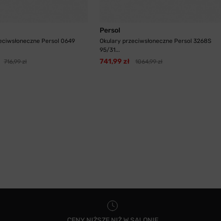
Persol
eciwsłoneczne Persol 0649
Okulary przeciwsłoneczne Persol 3268S
95/31...
741,99 zł
716,99 zł
1064,99 zł
CENY NIŻSZE NIŻ W SALONIE