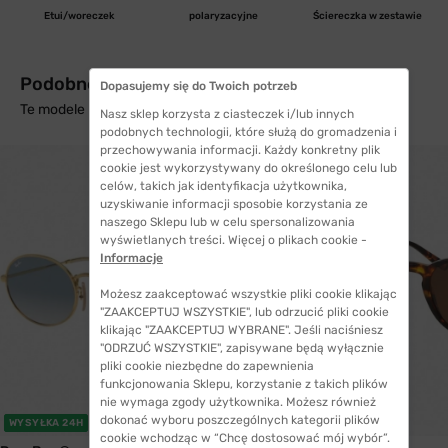
Etui/woreczek
polaryzacyjne
Ściereczka w zestawie
Podobne produkty z wysyłką w 24h
Dopasujemy się do Twoich potrzeb
Te modele mogą Cię zainteresować
Nasz sklep korzysta z ciasteczek i/lub innych
podobnych technologii, które służą do gromadzenia i
przechowywania informacji. Każdy konkretny plik
cookie jest wykorzystywany do określonego celu lub
celów, takich jak identyfikacja użytkownika,
uzyskiwanie informacji sposobie korzystania ze
naszego Sklepu lub w celu spersonalizowania
wyświetlanych treści. Więcej o plikach cookie -
Informacje
Możesz zaakceptować wszystkie pliki cookie klikając
"ZAAKCEPTUJ WSZYSTKIE", lub odrzucić pliki cookie
klikając "ZAAKCEPTUJ WYBRANE". Jeśli naciśniesz
"ODRZUĆ WSZYSTKIE", zapisywane będą wyłącznie
pliki cookie niezbędne do zapewnienia
funkcjonowania Sklepu, korzystanie z takich plików
nie wymaga zgody użytkownika. Możesz również
dokonać wyboru poszczególnych kategorii plików
WYSYŁKA 24H
WYSYŁKA 24H
cookie wchodząc w “Chcę dostosować mój wybór”.