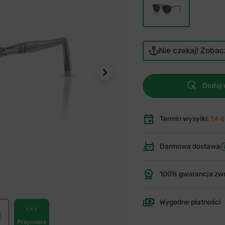
Nie czekaj! Zoba
Dodaj 
Termin wysyłki:
14 d
Darmowa dostawa
100% gwarancja zw
Wygodne płatności
Przymierz