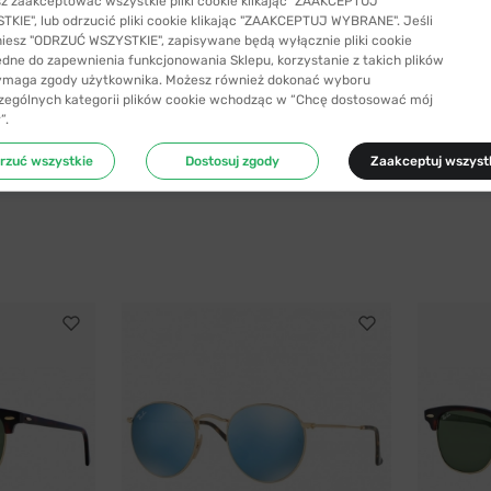
z zaakceptować wszystkie pliki cookie klikając "ZAAKCEPTUJ
KIE", lub odrzucić pliki cookie klikając "ZAAKCEPTUJ WYBRANE". Jeśli
niesz "ODRZUĆ WSZYSTKIE", zapisywane będą wyłącznie pliki cookie
ędne do zapewnienia funkcjonowania Sklepu, korzystanie z takich plików
ymaga zgody użytkownika. Możesz również dokonać wyboru
zególnych kategorii plików cookie wchodząc w “Chcę dostosować mój
”.
rzuć wszystkie
Dostosuj zgody
Zaakceptuj wszyst