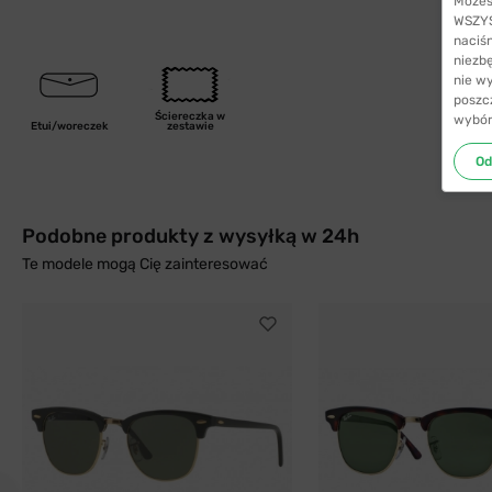
Możes
WSZYST
naciś
niezb
nie w
poszc
Ściereczka w
wybór
Etui/woreczek
zestawie
Od
Podobne produkty z wysyłką w 24h
Te modele mogą Cię zainteresować