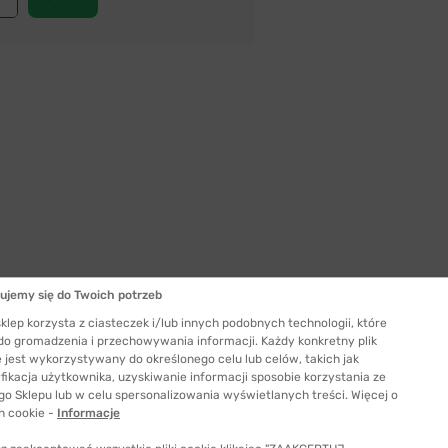
ujemy się do Twoich potrzeb
klep korzysta z ciasteczek i/lub innych podobnych technologii, które
 do gromadzenia i przechowywania informacji. Każdy konkretny plik
 jest wykorzystywany do określonego celu lub celów, takich jak
Szerokość szkła
fikacja użytkownika, uzyskiwanie informacji sposobie korzystania ze
51 mm
go Sklepu lub w celu spersonalizowania wyświetlanych treści. Więcej o
ć odpowiedni rozmiar
h cookie -
Informacje