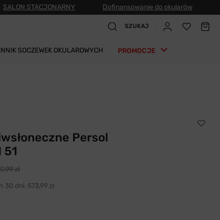
SALON STACJONARNY
Dofinansowanie do okularów
SZUKAJ
ENNIK SOCZEWEK OKULAROWYCH
PROMOCJE
iwsłoneczne Persol
 51
0,99 zł
h 30 dni:
573,99 zł