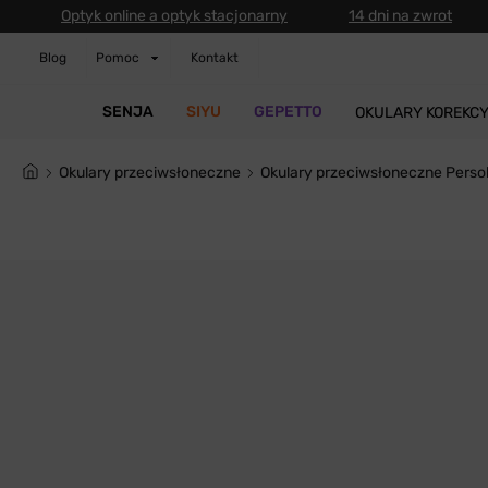
Optyk online a optyk stacjonarny
14 dni na zwrot
Blog
Pomoc
Kontakt
SENJA
SIYU
GEPETTO
OKULARY KOREKC
Okulary przeciwsłoneczne
Okulary przeciwsłoneczne Perso