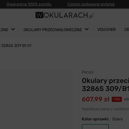
Gwarancja 100% zwrotu
Często zadawane pytania
VOUCHER
C
YJNE
OKULARY PRZECIWSŁONECZNE
l 3286S 309 B1 51
Persol
Okulary przec
3286S 309/B1
607,99 zł
68
-11%
Najniższa cena z ostatnic
Kolor oprawki:
Szary