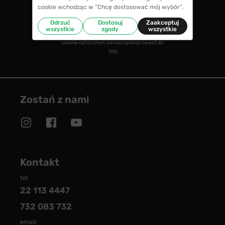
cookie wchodząc w “Chcę dostosować mój wybór”.
CENY NIŻSZE NIŻ W SALONIE
Odrzuć
Dostosuj
Zaakceptuj
wszystkie
zgody
wszystkie
w porównaniu ze średnimi cenami okularów w
salonie optycznym zaoszczędzisz nawet do
70%
Zostań z nami
Kontakt
tel.
22 113 4447
732 083 732
email: