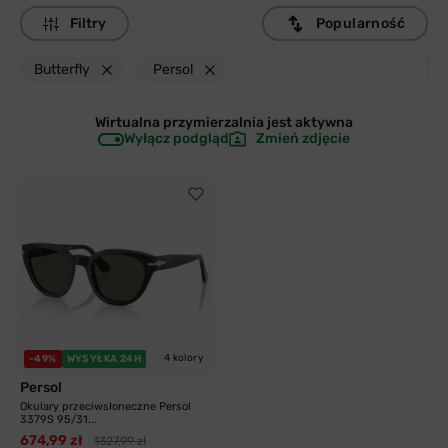
Filtry
Popularność
Butterfly
Persol
Wirtualna przymierzalnia jest
aktywna
Wyłącz podgląd
Zmień zdjęcie
4 kolory
-49%
WYSYŁKA 24H
Persol
Okulary przeciwsłoneczne Persol
3379S 95/31...
674,99 zł
1327,99 zł