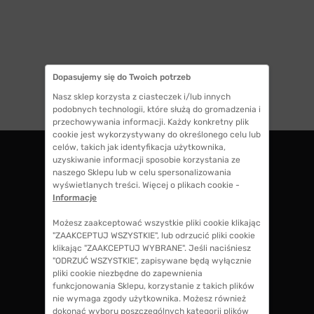
Dopasujemy się do Twoich potrzeb
1
Nasz sklep korzysta z ciasteczek i/lub innych
podobnych technologii, które służą do gromadzenia i
przechowywania informacji. Każdy konkretny plik
cookie jest wykorzystywany do określonego celu lub
celów, takich jak identyfikacja użytkownika,
uzyskiwanie informacji sposobie korzystania ze
naszego Sklepu lub w celu spersonalizowania
ZWROTY DO 14 DNI
wyświetlanych treści. Więcej o plikach cookie -
masz 14 dni na decyzję czy chcesz zostawić
Informacje
swoje okulary czy zwrócisz
Możesz zaakceptować wszystkie pliki cookie klikając
"ZAAKCEPTUJ WSZYSTKIE", lub odrzucić pliki cookie
klikając "ZAAKCEPTUJ WYBRANE". Jeśli naciśniesz
GWARANCJA 100% ZWROTU
"ODRZUĆ WSZYSTKIE", zapisywane będą wyłącznie
jeśli zakup Ci nie odpowiada zwrócimy 100%
pliki cookie niezbędne do zapewnienia
kosztów przy zakupie okularów, także koszty
funkcjonowania Sklepu, korzystanie z takich plików
soczewek okularowych!
nie wymaga zgody użytkownika. Możesz również
dokonać wyboru poszczególnych kategorii plików