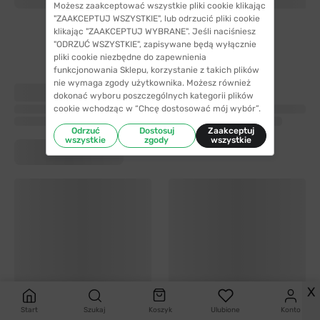
Możesz zaakceptować wszystkie pliki cookie klikając
"ZAAKCEPTUJ WSZYSTKIE", lub odrzucić pliki cookie
klikając "ZAAKCEPTUJ WYBRANE". Jeśli naciśniesz
"ODRZUĆ WSZYSTKIE", zapisywane będą wyłącznie
pliki cookie niezbędne do zapewnienia
funkcjonowania Sklepu, korzystanie z takich plików
nie wymaga zgody użytkownika. Możesz również
dokonać wyboru poszczególnych kategorii plików
cookie wchodząc w “Chcę dostosować mój wybór”.
Odrzuć
Dostosuj
Zaakceptuj
wszystkie
zgody
wszystkie
X
Start
Szukaj
Koszyk
Ulubione
Konto