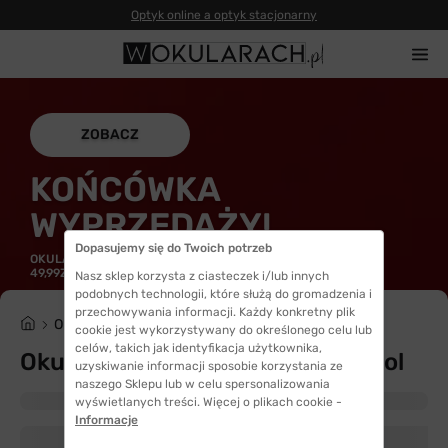
Optyk online a optyk stacjonarny
ZOBACZ
KOŃCÓWKA
WYPRZEDAŻY!
Dopasujemy się do Twoich potrzeb
OKULARY SENJA OD 29,99ZŁ | GEPETTO DO -54% | SIYU SUN
49,99ZŁ
Nasz sklep korzysta z ciasteczek i/lub innych
podobnych technologii, które służą do gromadzenia i
przechowywania informacji. Każdy konkretny plik
Okulary przeciwsłoneczne
cookie jest wykorzystywany do określonego celu lub
celów, takich jak identyfikacja użytkownika,
Okulary przeciwsłoneczne Persol
uzyskiwanie informacji sposobie korzystania ze
naszego Sklepu lub w celu spersonalizowania
wyświetlanych treści. Więcej o plikach cookie -
Informacje