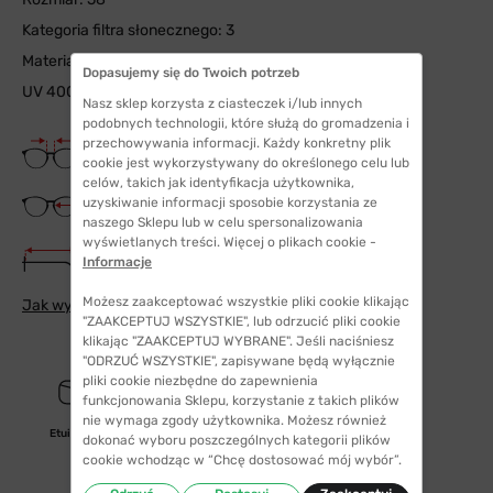
Kategoria filtra słonecznego: 3
Materiał soczewki: triacetat
Dopasujemy się do Twoich potrzeb
UV 400
Nasz sklep korzysta z ciasteczek i/lub innych
podobnych technologii, które służą do gromadzenia i
Szerokość mostka
przechowywania informacji. Każdy konkretny plik
17 mm
cookie jest wykorzystywany do określonego celu lub
celów, takich jak identyfikacja użytkownika,
Szerokość szkła
uzyskiwanie informacji sposobie korzystania ze
58 mm
naszego Sklepu lub w celu spersonalizowania
wyświetlanych treści. Więcej o plikach cookie -
Długość zauszników
Informacje
135 mm
Możesz zaakceptować wszystkie pliki cookie klikając
Jak wybrać odpowiedni rozmiar
"ZAAKCEPTUJ WSZYSTKIE", lub odrzucić pliki cookie
klikając "ZAAKCEPTUJ WYBRANE". Jeśli naciśniesz
"ODRZUĆ WSZYSTKIE", zapisywane będą wyłącznie
pliki cookie niezbędne do zapewnienia
funkcjonowania Sklepu, korzystanie z takich plików
nie wymaga zgody użytkownika. Możesz również
Etui/woreczek
polaryzacyjne
dokonać wyboru poszczególnych kategorii plików
cookie wchodząc w “Chcę dostosować mój wybór”.