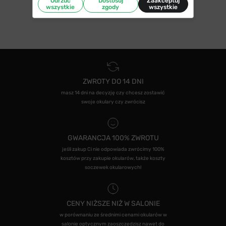
Odrzuć
Dostosuj
Zaakceptuj
wszystkie
zgody
wszystkie
ZWROTY DO 14 DNI
masz 14 dni na decyzję czy chcesz zostawić
swoje okulary czy zwrócisz
GWARANCJA 100% ZWROTU
jeśli zakup Ci nie odpowiada zwrócimy 100%
kosztów przy zakupie okularów, także koszty
soczewek okularowych!
CENY NIŻSZE NIŻ W SALONIE
w porównaniu ze średnimi cenami okularów w
salonie optycznym zaoszczędzisz nawet do