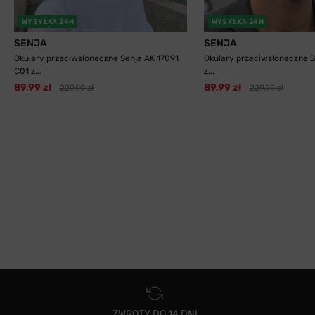
WYSYŁKA 24H
WYSYŁKA 24H
SENJA
SENJA
Okulary przeciwsłoneczne Senja AK 17091
Okulary przeciwsłoneczne S
C01 z...
z...
89,99 zł
89,99 zł
229,99 zł
229,99 zł
ZWROTY DO 14 DNI