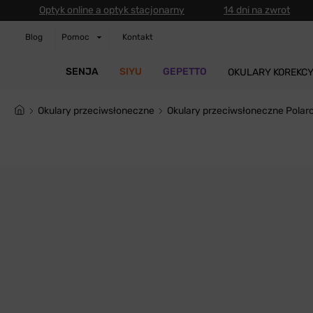
Optyk online a optyk stacjonarny
14 dni na zwrot
Blog
Pomoc
Kontakt
SENJA
SIYU
GEPETTO
OKULARY KOREKC
Okulary przeciwsłoneczne
Okulary przeciwsłoneczne Polar