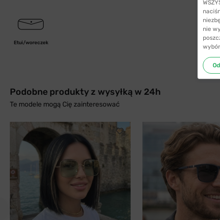
WSZYST
naciś
niezb
nie w
poszc
Etui/woreczek
wybór
Od
Podobne produkty z wysyłką w 24h
Te modele mogą Cię zainteresować