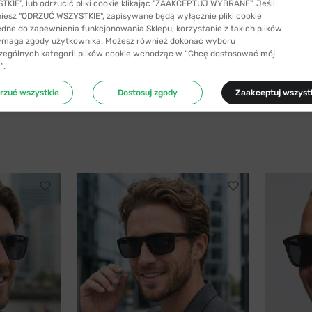
KIE", lub odrzucić pliki cookie klikając "ZAAKCEPTUJ WYBRANE". Jeśli
niesz "ODRZUĆ WSZYSTKIE", zapisywane będą wyłącznie pliki cookie
ędne do zapewnienia funkcjonowania Sklepu, korzystanie z takich plików
ymaga zgody użytkownika. Możesz również dokonać wyboru
zególnych kategorii plików cookie wchodząc w “Chcę dostosować mój
”.
rzuć wszystkie
Dostosuj zgody
Zaakceptuj wszyst