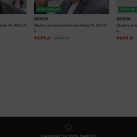
WYSYŁKA 24H
WYSYŁKA 
SENJA
SENJA
enja PL 400 c4
Okulary przeciwsłoneczne Senja PL 417 C1
Okulary prz
z...
z...
94,99 zł
94,99 zł
229,99 zł
GWARANCJA 100% ZWROTU