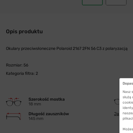
Opis produktu
Okulary przeciwsłoneczne Polaroid 2167 2FN 56 C3 z polaryzacją
Rozmiar: 56
Kategoria filtra: 2
Dopas
Nasz s
służą
Szerokość mostka
cookie
18 mm
identy
nasze
Długość zauszników
Jak wybra
145 mm
plikac
Możes