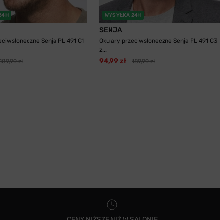
24H
WYSYŁKA 24H
SENJA
eciwsłoneczne Senja PL 491 C1
Okulary przeciwsłoneczne Senja PL 491 C3
z...
94,99 zł
189,99 zł
189,99 zł
CENY NIŻSZE NIŻ W SALONIE