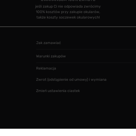
jeśli zakup Ci nie odpowiada zwrócimy
100% kosztów przy zakupie okularów,
także koszty soczewek okularowych!
Jak zamawiać
Warunki zakupów
Reklamacja
Zwrot (odstąpienie od umowy) i wymiana
Zmień ustawienia ciastek