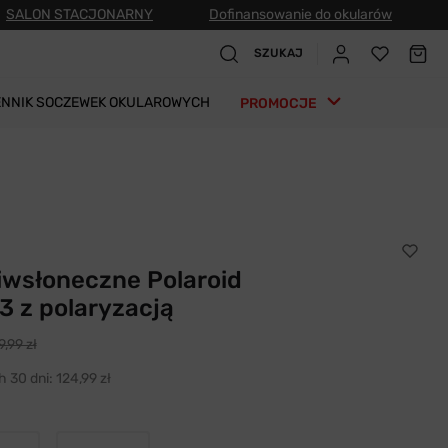
SALON STACJONARNY
Dofinansowanie do okularów
SZUKAJ
ENNIK SOCZEWEK OKULAROWYCH
PROMOCJE
iwsłoneczne Polaroid
3 z polaryzacją
9,99 zł
h 30 dni:
124,99 zł