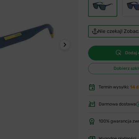
Nie czekaj! Zoba
Dodaj 
Dobierz szk
Termin wysyłki:
14 d
Darmowa dostawa
100% gwarancja zw
Wygodne płatności