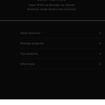
masz 14 dni na decyzję czy chcesz
zostawić swoje okulary czy zwrócisz
Marki okularów
Rodzaje okularów
Typ okularów
Informacje