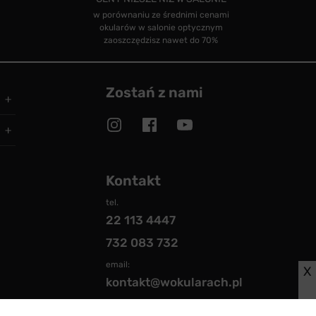
w porównaniu ze średnimi cenami
okularów w salonie optycznym
zaoszczędzisz nawet do 70%
Zostań z nami
Kontakt
tel.
22 113 4447
732 083 732
email:
X
kontakt@wokularach.pl