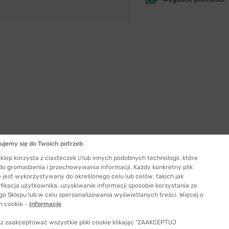
ujemy się do Twoich potrzeb
klep korzysta z ciasteczek i/lub innych podobnych technologii, które
 do gromadzenia i przechowywania informacji. Każdy konkretny plik
Szerokość szkła
 jest wykorzystywany do określonego celu lub celów, takich jak
56 mm
fikacja użytkownika, uzyskiwanie informacji sposobie korzystania ze
go Sklepu lub w celu spersonalizowania wyświetlanych treści. Więcej o
ć odpowiedni rozmiar
h cookie -
Informacje
z zaakceptować wszystkie pliki cookie klikając "ZAAKCEPTUJ