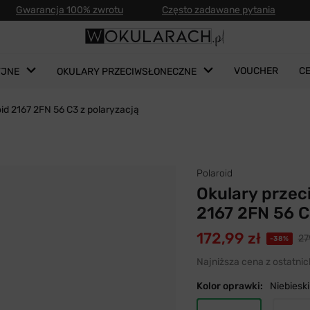
Gwarancja 100% zwrotu
Często zadawane pytania
VOUCHER
C
YJNE
OKULARY PRZECIWSŁONECZNE
oid 2167 2FN 56 C3 z polaryzacją
Polaroid
Okulary przec
2167 2FN 56 C
172,99 zł
27
-38%
Najniższa cena z ostatnic
Kolor oprawki:
Niebieski