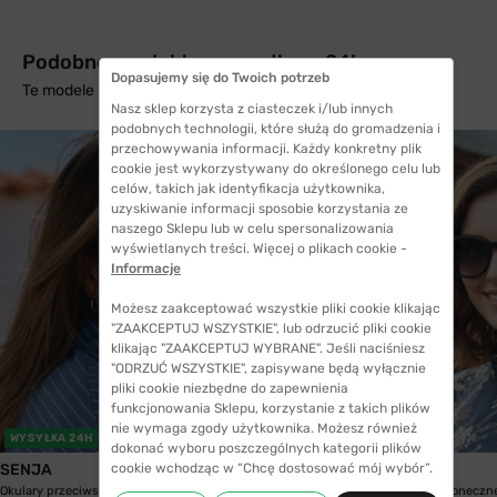
Podobne produkty z wysyłką w 24h
Dopasujemy się do Twoich potrzeb
Te modele mogą Cię zainteresować
Nasz sklep korzysta z ciasteczek i/lub innych
podobnych technologii, które służą do gromadzenia i
przechowywania informacji. Każdy konkretny plik
cookie jest wykorzystywany do określonego celu lub
celów, takich jak identyfikacja użytkownika,
uzyskiwanie informacji sposobie korzystania ze
naszego Sklepu lub w celu spersonalizowania
wyświetlanych treści. Więcej o plikach cookie -
Informacje
Możesz zaakceptować wszystkie pliki cookie klikając
"ZAAKCEPTUJ WSZYSTKIE", lub odrzucić pliki cookie
klikając "ZAAKCEPTUJ WYBRANE". Jeśli naciśniesz
"ODRZUĆ WSZYSTKIE", zapisywane będą wyłącznie
pliki cookie niezbędne do zapewnienia
funkcjonowania Sklepu, korzystanie z takich plików
nie wymaga zgody użytkownika. Możesz również
WYSYŁKA 24H
WYSYŁKA 24H
dokonać wyboru poszczególnych kategorii plików
cookie wchodząc w “Chcę dostosować mój wybór”.
SENJA
SENJA
Okulary przeciwsłonecznei Senja 4176 C1
Okulary przeciwsłoneczn