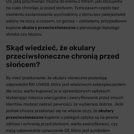
UV, jaką przyrównać można do kremu z filtrem, jaki stosujemy
na ciało chroniąc je przed słońcem. Tymczasem często bez
momentu zastanowienia wychodzimy z domu bez jakiejkolwiek
osłony na oczy, a czasem, co gorsze – zakładamy przypadkowo
kupione
okulary przeciwsłoneczne
z pierwszego lepszego
stoiska czy bazaru.
Skąd wiedzieć, że okulary
przeciwsłoneczne chronią przed
słońcem?
By mieć przekonanie, że okulary słoneczne posiadają
odpowiedni filtr UV400, który jest właściwym zabezpieczeniem
dla oczu, warto kupować je w sprawdzonych optykach.
Wybierając miejsca wiarygodne i zweryfikowane przez innych
klientów, możesz nabrać pewności, że wybierasz dobrze. Jeśli
jednak chcesz przekonać się na własne oczy, że
okulary
przeciwsłoneczne
kupione u jakiegoś optyka są na pewno
zdrowe i ochronią przed słońcem, warto zweryfikować, czy
mają odpowiednie oznaczenie CE, które jest symbolem