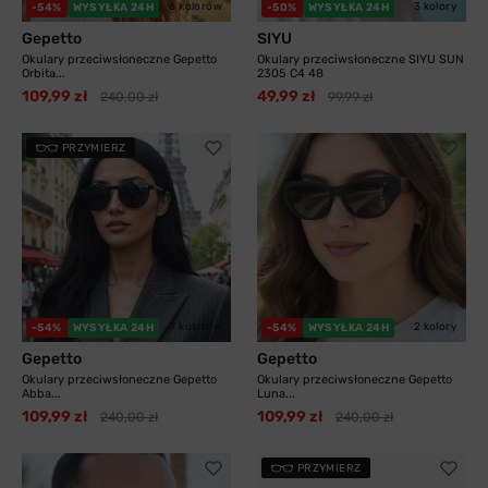
6 kolorów
3 kolory
-54%
WYSYŁKA 24H
-50%
WYSYŁKA 24H
Gepetto
SIYU
Okulary przeciwsłoneczne Gepetto
Okulary przeciwsłoneczne SIYU SUN
Orbita...
2305 C4 48
109,99 zł
49,99 zł
240,00 zł
99,99 zł
PRZYMIERZ
7 kolorów
2 kolory
-54%
WYSYŁKA 24H
-54%
WYSYŁKA 24H
Gepetto
Gepetto
Okulary przeciwsłoneczne Gepetto
Okulary przeciwsłoneczne Gepetto
Abba...
Luna...
109,99 zł
109,99 zł
240,00 zł
240,00 zł
PRZYMIERZ