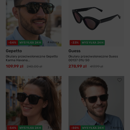
4 kolory
-54%
WYSYŁKA 24H
-33%
WYSYŁKA 24H
Gepetto
Guess
Okulary przeciwsłoneczne Gepetto
Okulary przeciwsłoneczne Guess
Karma Havana...
00137 01U 50
109,99 zł
278,99 zł
240,00 zł
417,99 zł
3 kolory
2 kolory
-54%
WYSYŁKA 24H
-50%
WYSYŁKA 24H