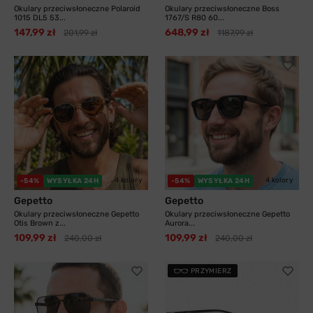
Okulary przeciwsłoneczne Polaroid
Okulary przeciwsłoneczne Boss
1015 DL5 53...
1767/S R80 60...
147,99 zł
648,99 zł
201,99 zł
1187,99 zł
4 kolory
4 kolory
-54%
WYSYŁKA 24H
-54%
WYSYŁKA 24H
Gepetto
Gepetto
Okulary przeciwsłoneczne Gepetto
Okulary przeciwsłoneczne Gepetto
Otis Brown z...
Aurora...
109,99 zł
109,99 zł
240,00 zł
240,00 zł
PRZYMIERZ