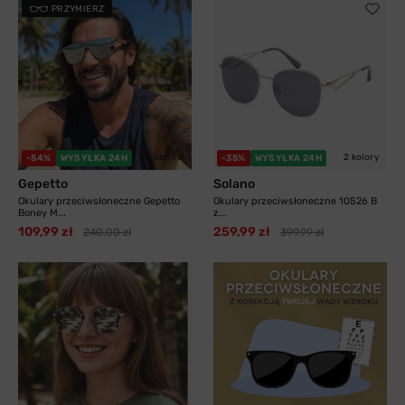
PRZYMIERZ
11 kolorów
2 kolory
-54%
WYSYŁKA 24H
-35%
WYSYŁKA 24H
Gepetto
Solano
Okulary przeciwsłoneczne Gepetto
Okulary przeciwsłoneczne 10526 B
Boney M...
z...
109,99 zł
259,99 zł
240,00 zł
399,99 zł