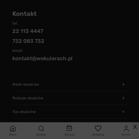
Kontakt
tel.
22 113 4447
732 083 732
email:
kontakt@wokularach.pl
Marki okularów
Rodzaje okularów
Typ okularów
Informacje
X
Start
Szukaj
Koszyk
Ulubione
Konto
Jak zamawiać