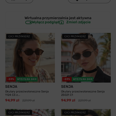
Wirtualna przymierzalnia jest
aktywna
Wyłącz podgląd
Zmień zdjęcie
PRZYMIERZ
PRZYMIERZ
2 kolory
3 kolory
-59%
WYSYŁKA 24H
-59%
WYSYŁKA 24H
SENJA
SENJA
Okulary przeciwsłoneczne Senja
Okulary przeciwsłoneczne Senja
1124 C3 z...
25021 C1
94,99 zł
94,99 zł
229,99 zł
229,99 zł
PRZYMIERZ
PRZYMIERZ