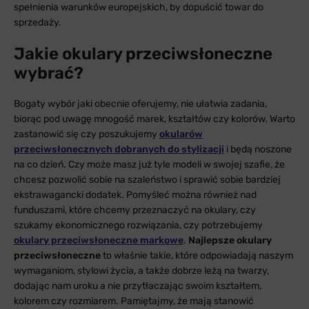
spełnienia warunków europejskich, by dopuścić towar do
sprzedaży.
Jakie okulary przeciwsłoneczne
wybrać?
Bogaty wybór jaki obecnie oferujemy, nie ułatwia zadania,
biorąc pod uwagę mnogość marek, kształtów czy kolorów. Warto
zastanowić się czy poszukujemy
okularów
przeciwsłonecznych dobranych do stylizacji
i będą noszone
na co dzień. Czy może masz już tyle modeli w swojej szafie, że
chcesz pozwolić sobie na szaleństwo i sprawić sobie bardziej
ekstrawagancki dodatek. Pomyśleć można również nad
funduszami, które chcemy przeznaczyć na okulary, czy
szukamy ekonomicznego rozwiązania, czy potrzebujemy
okulary przeciwsłoneczne markowe
.
Najlepsze okulary
przeciwsłoneczne
to właśnie takie, które odpowiadają naszym
wymaganiom, stylowi życia, a także dobrze leżą na twarzy,
dodając nam uroku a nie przytłaczając swoim kształtem,
kolorem czy rozmiarem. Pamiętajmy, że mają stanowić