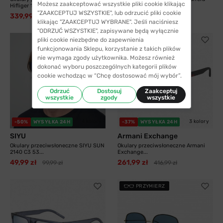
Możesz zaakceptować wszystkie pliki cookie klikając
Hifliger 1811...
8055 003 58...
"ZAAKCEPTUJ WSZYSTKIE", lub odrzucić pliki cookie
339,99 zł
325,99 zł
538,99 zł
413,99 zł
klikając "ZAAKCEPTUJ WYBRANE". Jeśli naciśniesz
"ODRZUĆ WSZYSTKIE", zapisywane będą wyłącznie
pliki cookie niezbędne do zapewnienia
funkcjonowania Sklepu, korzystanie z takich plików
nie wymaga zgody użytkownika. Możesz również
dokonać wyboru poszczególnych kategorii plików
cookie wchodząc w “Chcę dostosować mój wybór”.
Odrzuć
Dostosuj
Zaakceptuj
wszystkie
zgody
wszystkie
4 kolory
3 kolory
-50%
WYSYŁKA 24H
-37%
WYSYŁKA 24H
SIYU
Armani Exchange
Okulary przeciwsłoneczne SIYU SUN
Okulary przeciwsłoneczne Armani
2140 C3 53...
Exchange...
49,99 zł
261,99 zł
99,99 zł
416,99 zł
PRZYMIERZ