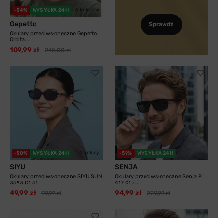
6 kolorów
-54%
WYSYŁKA 24H
Gepetto
Sprawdź
Okulary przeciwsłoneczne Gepetto
Orbita...
109,99 zł
240,00 zł
2 kolory
-50%
WYSYŁKA 24H
-59%
WYSYŁKA 24H
SIYU
SENJA
Okulary przeciwsłoneczne SIYU SUN
Okulary przeciwsłoneczne Senja PL
3593 C1 51
417 C1 z...
49,99 zł
94,99 zł
99,99 zł
229,99 zł