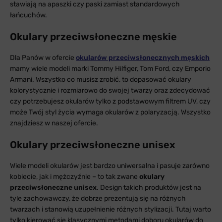
stawiają na apaszki czy paski zamiast standardowych
łańcuchów.
Okulary przeciwsłoneczne męskie
Dla Panów w ofercie
okularów przeciwsłonecznych męskich
mamy wiele modeli marki Tommy Hilfiger, Tom Ford, czy Emporio
Armani. Wszystko co musisz zrobić, to dopasować okulary
kolorystycznie i rozmiarowo do swojej twarzy oraz zdecydować
czy potrzebujesz okularów tylko z podstawowym filtrem UV, czy
może Twój styl życia wymaga okularów z polaryzacją. Wszystko
znajdziesz w naszej ofercie.
Okulary przeciwsłoneczne unisex
Wiele modeli okularów jest bardzo uniwersalna i pasuje zarówno
kobiecie, jak i mężczyźnie – to tak zwane
okulary
przeciwsłoneczne unisex
. Design takich produktów jest na
tyle zachowawczy, że dobrze prezentują się na różnych
twarzach i stanowią uzupełnienie różnych stylizacji. Tutaj warto
tylko kierować się klasycznymi metodami doboru okularów do