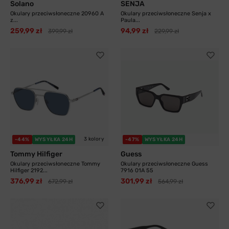
Solano
SENJA
Okulary przeciwsłoneczne 20960 A
Okulary przeciwsłoneczne Senja x
z...
Paula...
259,99 zł
94,99 zł
399,99 zł
229,99 zł
3 kolory
-44%
WYSYŁKA 24H
-47%
WYSYŁKA 24H
Tommy Hilfiger
Guess
Okulary przeciwsłoneczne Tommy
Okulary przeciwsłoneczne Guess
Hilfiger 2192...
7916 01A 55
376,99 zł
301,99 zł
672,99 zł
564,99 zł