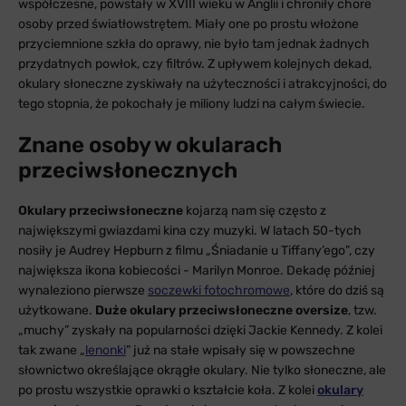
współczesne, powstały w XVIII wieku w Anglii i chroniły chore
osoby przed światłowstrętem. Miały one po prostu włożone
przyciemnione szkła do oprawy, nie było tam jednak żadnych
przydatnych powłok, czy filtrów. Z upływem kolejnych dekad,
okulary słoneczne zyskiwały na użyteczności i atrakcyjności, do
tego stopnia, że pokochały je miliony ludzi na całym świecie.
Znane osoby w okularach
przeciwsłonecznych
Okulary przeciwsłoneczne
kojarzą nam się często z
największymi gwiazdami kina czy muzyki. W latach 50-tych
nosiły je Audrey Hepburn z filmu „Śniadanie u Tiffany’ego”, czy
największa ikona kobiecości - Marilyn Monroe. Dekadę później
wynaleziono pierwsze
soczewki fotochromowe
, które do dziś są
użytkowane.
Duże okulary przeciwsłoneczne oversize
, tzw.
„muchy” zyskały na popularności dzięki Jackie Kennedy. Z kolei
tak zwane „
lenonki
” już na stałe wpisały się w powszechne
słownictwo określające okrągłe okulary. Nie tylko słoneczne, ale
po prostu wszystkie oprawki o kształcie koła. Z kolei
okulary