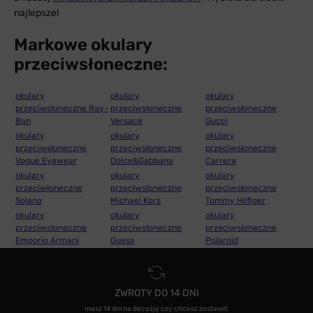
najlepsze!
Markowe okulary
przeciwsłoneczne:
okulary
okulary
okulary
przeciwsłoneczne Ray-
przeciwsłoneczne
przeciwsłoneczne
Ban
Versace
Gucci
okulary
okulary
okulary
przeciwsłoneczne
przeciwsłoneczne
przeciwsłoneczne
Vogue Eyewear
Dolce&Gabbana
Carrera
okulary
okulary
okulary
przeciwłoneczne
przeciwsłoneczne
przeciwsłoneczne
Solano
Michael Kors
Tommy Hilfiger
okulary
okulary
okulary
przeciwsłoneczne
przeciwsłoneczne
przeciwsłoneczne
Emporio Armani
Guess
Polaroid
ZWROTY DO 14 DNI
masz 14 dni na decyzję czy chcesz zostawić