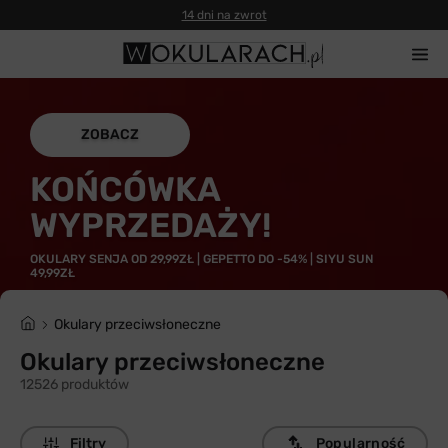
14 dni na zwrot
ZOBACZ
KOŃCÓWKA
WYPRZEDAŻY!
OKULARY SENJA OD 29,99ZŁ | GEPETTO DO -54% | SIYU SUN
49,99ZŁ
Okulary przeciwsłoneczne
Okulary przeciwsłoneczne
12526 produktów
Filtry
Popularność