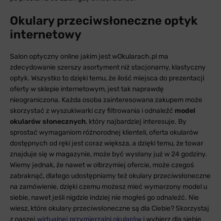
Okulary przeciwsłoneczne optyk
internetowy
Salon optyczny online jakim jest wOkularach.pl ma
zdecydowanie szerszy asortyment niż stacjonarny, klastyczny
optyk. Wszystko to dzięki temu, że ilość miejsca do prezentacji
oferty w sklepie internetowym, jest tak naprawdę
nieograniczona. Każda osoba zainteresowana zakupem może
skorzystać z wyszukiwarki czy filtrowania i odnaleźć
model
okularów słonecznych
, który najbardziej interesuje. By
sprostać wymaganiom różnorodnej klienteli, oferta okularów
dostępnych od ręki jest coraz większa, a dzięki temu, że towar
znajduje się w magazynie, może być wysłany już w 24 godziny.
Wiemy jednak, że nawet w olbrzymiej ofercie, może czegoś
zabraknąć, dlatego udostępniamy też okulary przeciwsłoneczne
na zamówienie, dzięki czemu możesz mieć wymarzony model u
siebie, nawet jeśli nigdzie indziej nie mogłeś go odnaleźć. Nie
wiesz, które okulary przeciwsłoneczne są dla Ciebie? Skorzystaj
z naszej
wirtualnej przymierzalni okularów
i wybierz dla siebie