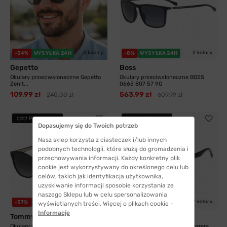
3 kolory
2 kolory
-54%
WYSYŁKA 24H
-8%
WYSYŁKA 24H
Gepetto
Boss
Okulary przeciwsłoneczne Gepetto
Okulary przeciwsłoneczne BOSS
Zenit...
0665 807 57 9O
109,99 zł
563,99 zł
240,00 zł
609,99 zł
PRZYMIERZ
PRZYMIERZ
Dopasujemy się do Twoich potrzeb
Nasz sklep korzysta z ciasteczek i/lub innych
podobnych technologii, które służą do gromadzenia i
przechowywania informacji. Każdy konkretny plik
cookie jest wykorzystywany do określonego celu lub
celów, takich jak identyfikacja użytkownika,
uzyskiwanie informacji sposobie korzystania ze
naszego Sklepu lub w celu spersonalizowania
2 kolory
2 kolory
-37%
WYSYŁKA 24H
-21%
WYSYŁKA 24H
wyświetlanych treści. Więcej o plikach cookie -
Informacje
Tommy Hilfiger
Carrera
Okulary przeciwsłoneczne Tommy
Okulary przeciwsłoneczne Carrera