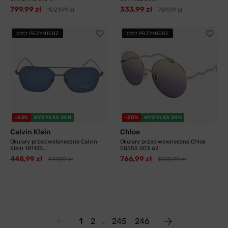
799,99 zł
333,99 zł
1021,99 zł
769,99 zł
PRZYMIERZ
PRZYMIERZ
-53%
WYSYŁKA 24H
-28%
WYSYŁKA 24H
Calvin Klein
Chloe
Okulary przeciwsłoneczne Calvin
Okulary przeciwsłoneczne Chloe
Klein 18112S...
0055S 003 62
448,99 zł
766,99 zł
949,99 zł
1070,99 zł
1
2
245
246