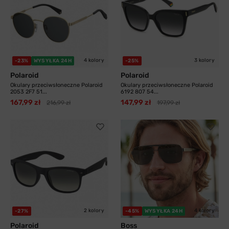
4 kolory
3 kolory
-23%
WYSYŁKA 24H
-25%
Polaroid
Polaroid
Okulary przeciwsłoneczne Polaroid
Okulary przeciwsłoneczne Polaroid
2053 2F7 51...
6192 807 54...
167,99 zł
147,99 zł
216,99 zł
197,99 zł
2 kolory
4 kolory
-27%
-45%
WYSYŁKA 24H
Polaroid
Boss