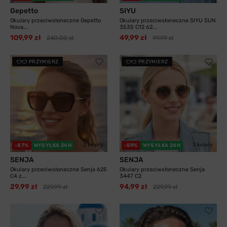
Gepetto
SIYU
Okulary przeciwsłoneczne Gepetto
Okulary przeciwsłoneczne SIYU SUN
Nova...
3535 C12 62...
109,99 zł
49,99 zł
240,00 zł
99,99 zł
PRZYMIERZ
PRZYMIERZ
2 kolory
3 kolory
-87%
WYSYŁKA 24H
-59%
WYSYŁKA 24H
SENJA
SENJA
Okulary przeciwsłoneczne Senja 625
Okulary przeciwsłoneczne Senja
C4 z...
3447 C2
29,99 zł
94,99 zł
229,99 zł
229,99 zł