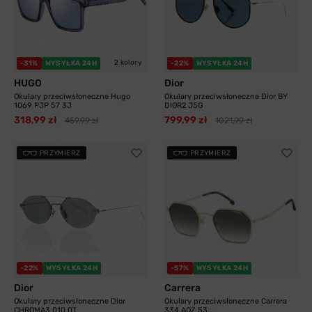
2 kolory
-31%
WYSYŁKA 24H
-22%
WYSYŁKA 24H
HUGO
Dior
Okulary przeciwsłoneczne Hugo
Okulary przeciwsłoneczne Dior BY
1069 PJP 57 3J
DIOR2 J5G
318,99 zł
799,99 zł
459,99 zł
1021,99 zł
PRZYMIERZ
PRZYMIERZ
-22%
WYSYŁKA 24H
-57%
WYSYŁKA 24H
Dior
Carrera
Okulary przeciwsłoneczne Dior
Okulary przeciwsłoneczne Carrera
CHROMA3 010 0T
334 AOZ 53...