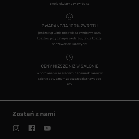
swoje okulary czy zwrócisz
GWARANCJA 100% ZWROTU
jeśli zakup Ci nie odpowiada zwrócimy 100%
kosztów przy zakupie okularów, także koszty
soczewek okularowych!
CENY NIŻSZE NIŻ W SALONIE
w porównaniu ze średnimi cenami okularów w
salonie optycznym zaoszczędzisz nawet do
70%
Zostań z nami