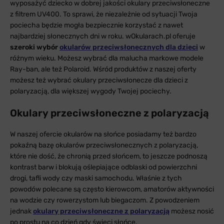
wyposażyć dziecko w dobrej jakości okulary przeciwsłoneczne
z filtrem UV400. To sprawi, że niezależnie od sytuacji Twoja
pociecha będzie mogła bezpiecznie korzystać z nawet
najbardziej słonecznych dni w roku. wOkularach.pl oferuje
szeroki wybór
okularów przeciwsłonecznych dla dzieci
w
różnym wieku. Możesz wybrać dla malucha markowe modele
Ray-ban, ale też Polaroid. Wśród produktów z naszej oferty
możesz też wybrać okulary przeciwsłonecze dla dzieci z
polaryzacją, dla większej wygody Twojej pociechy.
Okulary przeciwsłoneczne z polaryzacją
W naszej ofercie okularów na słońce posiadamy też bardzo
pokaźną bazę okularów przeciwsłonecznych z polaryzacją,
które nie dość, że chronią przed słońcem, to jeszcze podnoszą
kontrast barw i blokują oślepiające odblaski od powierzchni
drogi, tafli wody czy maski samochodu. Właśnie z tych
powodów polecane są często kierowcom, amatorów aktywności
na wodzie czy rowerzystom lub biegaczom. Z powodzeniem
jednak
okulary przeciwsłoneczne z polaryzacją
możesz nosić
po prostu na co dzień gdy świeci słońce.