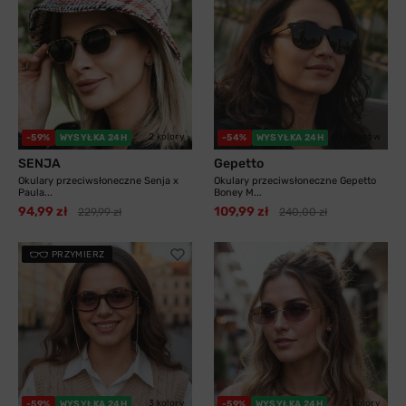
2 kolory
11 kolorów
-59%
WYSYŁKA 24H
-54%
WYSYŁKA 24H
SENJA
Gepetto
Okulary przeciwsłoneczne Senja x
Okulary przeciwsłoneczne Gepetto
Paula...
Boney M...
94,99 zł
109,99 zł
229,99 zł
240,00 zł
PRZYMIERZ
3 kolory
3 kolory
-59%
WYSYŁKA 24H
-59%
WYSYŁKA 24H