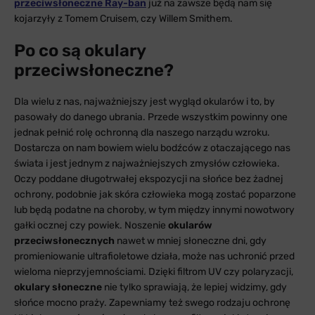
przeciwsłoneczne Ray-ban
już na zawsze będą nam się
kojarzyły z Tomem Cruisem, czy Willem Smithem.
Po co są okulary
przeciwsłoneczne?
Dla wielu z nas, najważniejszy jest wygląd okularów i to, by
pasowały do danego ubrania. Przede wszystkim powinny one
jednak pełnić rolę ochronną dla naszego narządu wzroku.
Dostarcza on nam bowiem wielu bodźców z otaczającego nas
świata i jest jednym z najważniejszych zmysłów człowieka.
Oczy poddane długotrwałej ekspozycji na słońce bez żadnej
ochrony, podobnie jak skóra człowieka mogą zostać poparzone
lub będą podatne na choroby, w tym między innymi nowotwory
gałki ocznej czy powiek. Noszenie
okularów
przeciwsłonecznych
nawet w mniej słoneczne dni, gdy
promieniowanie ultrafioletowe działa, może nas uchronić przed
wieloma nieprzyjemnościami. Dzięki filtrom UV czy polaryzacji,
okulary słoneczne
nie tylko sprawiają, że lepiej widzimy, gdy
słońce mocno praży. Zapewniamy też swego rodzaju ochronę