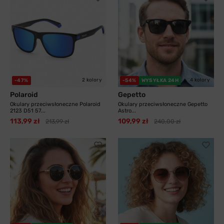
2 kolory
4 kolory
-47%
-54%
WYSYŁKA 24H
Polaroid
Gepetto
Okulary przeciwsłoneczne Polaroid
Okulary przeciwsłoneczne Gepetto
2123 D51 57...
Astro...
113,99 zł
109,99 zł
213,99 zł
240,00 zł