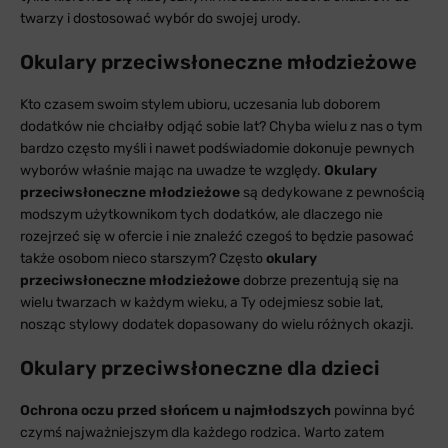
twarzy i dostosować wybór do swojej urody.
Okulary przeciwsłoneczne młodzieżowe
Kto czasem swoim stylem ubioru, uczesania lub doborem
dodatków nie chciałby odjąć sobie lat? Chyba wielu z nas o tym
bardzo często myśli i nawet podświadomie dokonuje pewnych
wyborów właśnie mając na uwadze te względy.
Okulary
przeciwsłoneczne młodzieżowe
są dedykowane z pewnością
modszym użytkownikom tych dodatków, ale dlaczego nie
rozejrzeć się w ofercie i nie znaleźć czegoś to będzie pasować
także osobom nieco starszym? Często
okulary
przeciwsłoneczne młodzieżowe
dobrze prezentują się na
wielu twarzach w każdym wieku, a Ty odejmiesz sobie lat,
nosząc stylowy dodatek dopasowany do wielu różnych okazji.
Okulary przeciwsłoneczne dla dzieci
Ochrona oczu przed słońcem u najmłodszych
powinna być
czymś najważniejszym dla każdego rodzica. Warto zatem