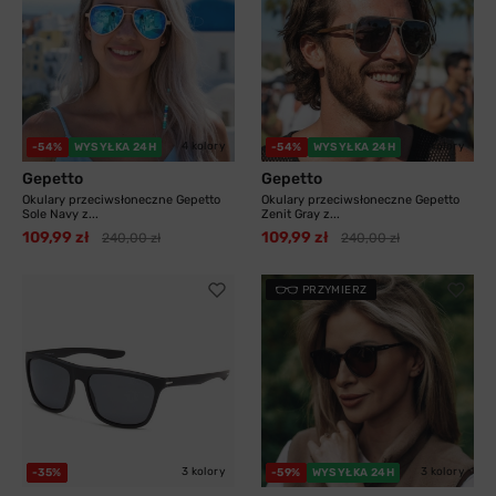
4 kolory
3 kolory
-54%
WYSYŁKA 24H
-54%
WYSYŁKA 24H
Gepetto
Gepetto
Okulary przeciwsłoneczne Gepetto
Okulary przeciwsłoneczne Gepetto
Sole Navy z...
Zenit Gray z...
109,99 zł
109,99 zł
240,00 zł
240,00 zł
PRZYMIERZ
3 kolory
3 kolory
-35%
-59%
WYSYŁKA 24H