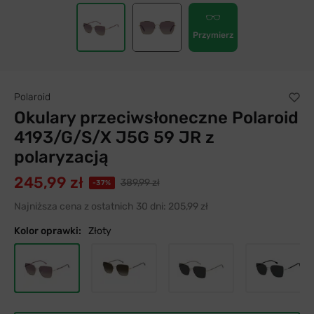
Przymierz
Polaroid
Okulary przeciwsłoneczne Polaroid
4193/G/S/X J5G 59 JR z
polaryzacją
245,99 zł
389,99 zł
-37%
Najniższa cena z ostatnich 30 dni:
205,99 zł
Kolor oprawki:
Złoty