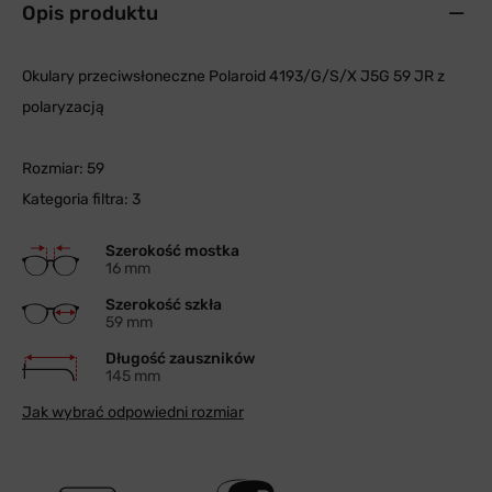
Opis produktu
Okulary przeciwsłoneczne Polaroid 4193/G/S/X J5G 59 JR z
polaryzacją
Rozmiar: 59
Kategoria filtra: 3
Szerokość mostka
16 mm
Szerokość szkła
59 mm
Długość zauszników
145 mm
Jak wybrać odpowiedni rozmiar