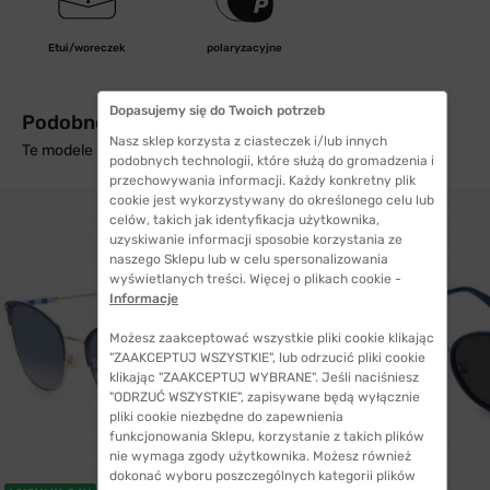
Etui/woreczek
polaryzacyjne
Dopasujemy się do Twoich potrzeb
Podobne produkty z wysyłką w 24h
Nasz sklep korzysta z ciasteczek i/lub innych
Te modele mogą Cię zainteresować
podobnych technologii, które służą do gromadzenia i
przechowywania informacji. Każdy konkretny plik
cookie jest wykorzystywany do określonego celu lub
celów, takich jak identyfikacja użytkownika,
uzyskiwanie informacji sposobie korzystania ze
naszego Sklepu lub w celu spersonalizowania
wyświetlanych treści. Więcej o plikach cookie -
Informacje
Możesz zaakceptować wszystkie pliki cookie klikając
"ZAAKCEPTUJ WSZYSTKIE", lub odrzucić pliki cookie
klikając "ZAAKCEPTUJ WYBRANE". Jeśli naciśniesz
"ODRZUĆ WSZYSTKIE", zapisywane będą wyłącznie
pliki cookie niezbędne do zapewnienia
funkcjonowania Sklepu, korzystanie z takich plików
nie wymaga zgody użytkownika. Możesz również
dokonać wyboru poszczególnych kategorii plików