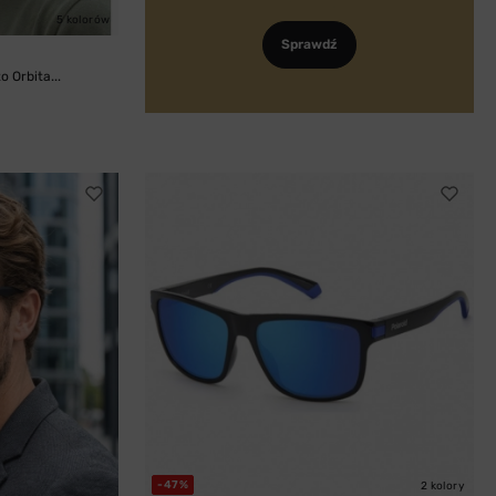
5 kolorów
Sprawdź
 Orbita...
-47%
2 kolory