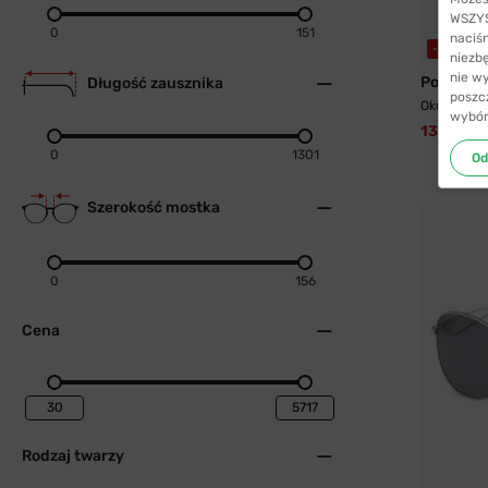
WSZYST
0
151
naciś
-39%
WY
niezb
nie w
Polaroid
Długość zausznika
poszc
Okulary pr
wybór
133,99 zł
0
1301
Od
Szerokość mostka
0
156
Cena
Rodzaj twarzy