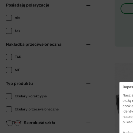
Posiadają polaryzacje
nie
tak
Nakładka przeciwsłoneczna
TAK
NIE
Typ produktu
Dopas
Nasz s
Okulary korekcyjne
służą
cookie
Okulary przeciwsłoneczne
identy
nasze
plikac
Szerokość szkła
Możes