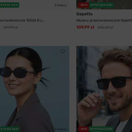
SYŁKA 24H
-54%
WYSYŁKA 24H
2 kolory
Gepetto
zeciwsłoneczne 10526 B z...
Okulary przeciwsłoneczne Gepetto
ł
109,99 zł
399,99 zł
240,00 zł
YSYŁKA 24H
-59%
WYSYŁKA 24H
2 kolory