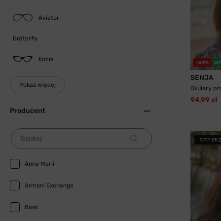
Aviator
Butterfly
Kocie
-59%
WY
SENJA
Pokaż więcej
Okulary pr
94,99 zł
Producent
Szukaj
PR
Anne Marii
Armani Exchange
Boss