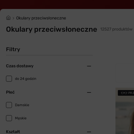
Okulary przeciwsłoneczne
Okulary przeciwsłoneczne
12527 produktów
Filtry
Czas dostawy
do 24 godzin
Płeć
PR
Damskie
Męskie
Kształt