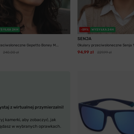
YSYŁKA 24H
-59%
WYSYŁKA 24H
11 kolorów
SENJA
zeciwsłoneczne Gepetto Boney M...
Okulary przeciwsłoneczne Senja 11
94,99 zł
240,00 zł
229,99 zł
staj z wirtualnej przymierzalni!
yj kamerki, aby zobaczyć, jak
ądasz w wybranych oprawkach.