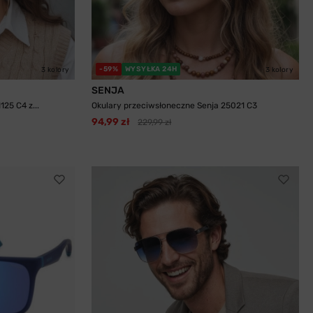
-59%
WYSYŁKA 24H
3 kolory
3 kolory
SENJA
25 C4 z...
Okulary przeciwsłoneczne Senja 25021 C3
94,99 zł
229,99 zł