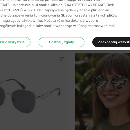
KIE", lub odrzucić pliki cookie klikając "ZAAKCEPTUJ WYBRANE". Jeśli
niesz "ODRZUĆ WSZYSTKIE", zapisywane będą wyłącznie pliki cookie
SYŁKA 24H
-59%
WYSYŁKA 24H
ędne do zapewnienia funkcjonowania Sklepu, korzystanie z takich plików
ymaga zgody użytkownika. Możesz również dokonać wyboru
SENJA
zególnych kategorii plików cookie wchodząc w “Chcę dostosować mój
zeciwsłoneczne Polaroid 7029 807 68...
Okulary przeciwsłoneczne Senja x 
”.
94,99 zł
220,99 zł
229,99 zł
rzuć wszystkie
Dostosuj zgody
Zaakceptuj wszyst