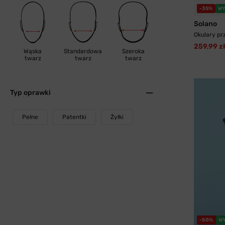
-35%
WY
Solano
Okulary pr
259,99 z
Wąska
Standardowa
Szeroka
twarz
twarz
twarz
Typ oprawki
Pełne
Patentki
Żyłki
-50%
W