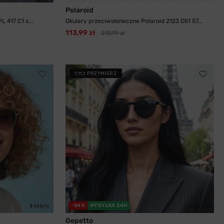
Polaroid
 417 C1 z...
Okulary przeciwsłoneczne Polaroid 2123 D51 57...
113,99 zł
213,99 zł
PRZYMIERZ
-54%
WYSYŁKA 24H
3 kolory
7 kolorów
Gepetto