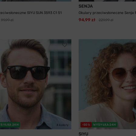
SENJA
zeciwsłoneczne SIYU SUN 3593 C1 51
Okulary przeciwsłoneczne Senja PL
94,99 zł
99,99 zł
229,99 zł
YSYŁKA 24H
-50%
WYSYŁKA 24H
4 kolory
SIYU