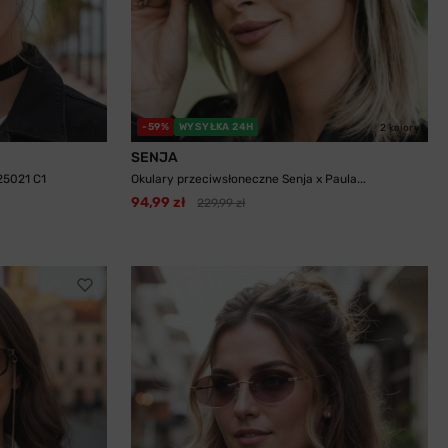
-59%
WYSYŁKA 24H
3 kolory
2 kolory
SENJA
25021 C1
Okulary przeciwsłoneczne Senja x Paula...
94,99 zł
229,99 zł