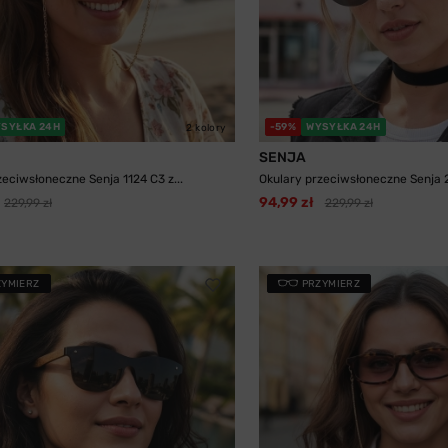
SYŁKA 24H
-59%
WYSYŁKA 24H
2 kolory
SENJA
zeciwsłoneczne Senja 1124 C3 z...
Okulary przeciwsłoneczne Senja 
94,99 zł
229,99 zł
229,99 zł
ZYMIERZ
PRZYMIERZ