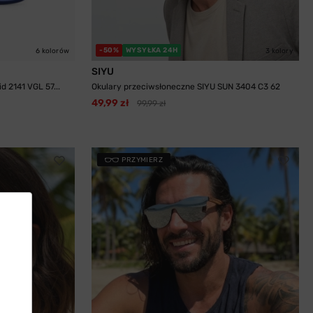
-50%
WYSYŁKA 24H
6 kolorów
3 kolory
SIYU
 2141 VGL 57...
Okulary przeciwsłoneczne SIYU SUN 3404 C3 62
49,99 zł
99,99 zł
PRZYMIERZ