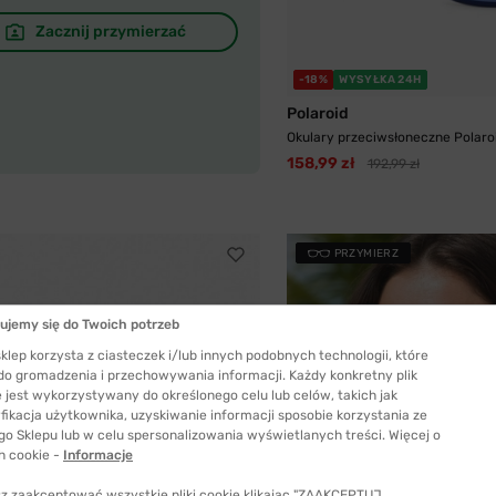
Zacznij przymierzać
-18%
WYSYŁKA 24H
Polaroid
Okulary przeciwsłoneczne Polaroid
158,99 zł
192,99 zł
PRZYMIERZ
ujemy się do Twoich potrzeb
klep korzysta z ciasteczek i/lub innych podobnych technologii, które
 do gromadzenia i przechowywania informacji. Każdy konkretny plik
 jest wykorzystywany do określonego celu lub celów, takich jak
fikacja użytkownika, uzyskiwanie informacji sposobie korzystania ze
go Sklepu lub w celu spersonalizowania wyświetlanych treści. Więcej o
h cookie -
Informacje
z zaakceptować wszystkie pliki cookie klikając "ZAAKCEPTUJ