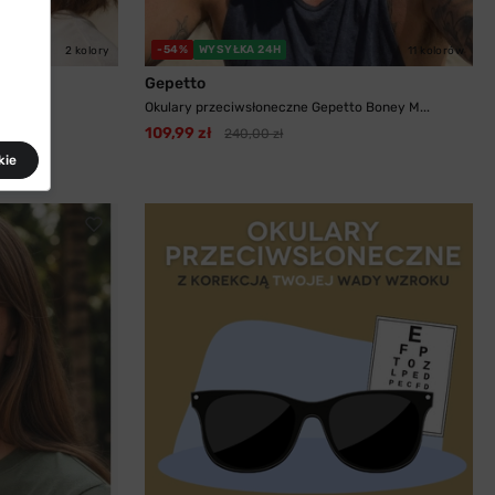
-54%
WYSYŁKA 24H
2 kolory
11 kolorów
Gepetto
Paula...
Okulary przeciwsłoneczne Gepetto Boney M...
109,99 zł
240,00 zł
kie