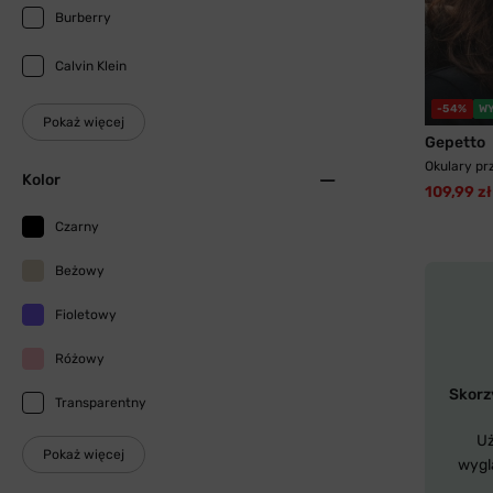
Burberry
Calvin Klein
-54%
W
Pokaż więcej
Gepetto
Okulary pr
Kolor
109,99 zł
Czarny
Beżowy
Fioletowy
Różowy
Skorzy
Transparentny
Uż
Pokaż więcej
wygl