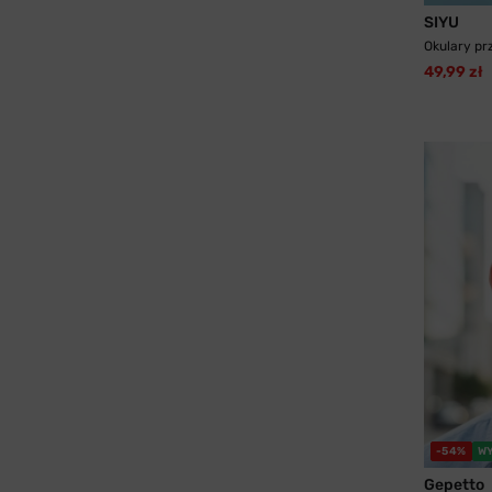
SIYU
Okulary pr
49,99 zł
-54%
W
Gepetto