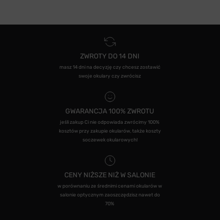
ZWROTY DO 14 DNI
masz 14 dni na decyzję czy chcesz zostawić
swoje okulary czy zwrócisz
GWARANCJA 100% ZWROTU
jeśli zakup Ci nie odpowiada zwrócimy 100%
kosztów przy zakupie okularów, także koszty
soczewek okularowych!
CENY NIŻSZE NIŻ W SALONIE
w porównaniu ze średnimi cenami okularów w
salonie optycznym zaoszczędzisz nawet do
70%