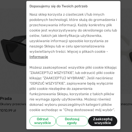
Dopasujemy się do Twoich potrzeb
Nasz sklep korzysta z ciasteczek i/lub innych
podobnych technologii, które służą do gromadzenia i
przechowywania informacji. Każdy konkretny plik
cookie jest wykorzystywany do określonego celu lub
celów, takich jak identyfikacja użytkownika,
uzyskiwanie informacji sposobie korzystania ze
naszego Sklepu lub w celu spersonalizowania
wyświetlanych treści. Więcej o plikach cookie -
Informacje
Możesz zaakceptować wszystkie pliki cookie klikając
"ZAAKCEPTUJ WSZYSTKIE", lub odrzucić pliki cookie
klikając "ZAAKCEPTUJ WYBRANE". Jeśli naciśniesz
"ODRZUĆ WSZYSTKIE", zapisywane będą wyłącznie
pliki cookie niezbędne do zapewnienia
WYSYŁKA 24H
funkcjonowania Sklepu, korzystanie z takich plików
Prada
Prada
nie wymaga zgody użytkownika. Możesz również
Okulary przeciwsłoneczne Prada 08YS 1AB5S0 51
Okulary przeciwsłoneczn
dokonać wyboru poszczególnych kategorii plików
cookie wchodząc w “Chcę dostosować mój wybór”.
1010,99 zł
1037,99 zł
Odrzuć
Dostosuj
Zaakceptuj
wszystkie
zgody
wszystkie