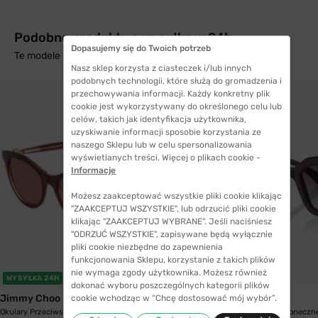
Podobne produkty z wysyłką w 24h
Dopasujemy się do Twoich potrzeb
Te modele mogą Cię zainteresować
Nasz sklep korzysta z ciasteczek i/lub innych
podobnych technologii, które służą do gromadzenia i
przechowywania informacji. Każdy konkretny plik
cookie jest wykorzystywany do określonego celu lub
celów, takich jak identyfikacja użytkownika,
uzyskiwanie informacji sposobie korzystania ze
naszego Sklepu lub w celu spersonalizowania
wyświetlanych treści. Więcej o plikach cookie -
Informacje
Możesz zaakceptować wszystkie pliki cookie klikając
"ZAAKCEPTUJ WSZYSTKIE", lub odrzucić pliki cookie
klikając "ZAAKCEPTUJ WYBRANE". Jeśli naciśniesz
"ODRZUĆ WSZYSTKIE", zapisywane będą wyłącznie
pliki cookie niezbędne do zapewnienia
funkcjonowania Sklepu, korzystanie z takich plików
nie wymaga zgody użytkownika. Możesz również
WYSYŁKA 24H
WYSYŁKA 24H
dokonać wyboru poszczególnych kategorii plików
Jimmy Choo
Burberry
cookie wchodząc w “Chcę dostosować mój wybór”.
Okulary Przeciwsłoneczne Jimmy Choo ANNABETH...
Okulary przeciwsłoneczn