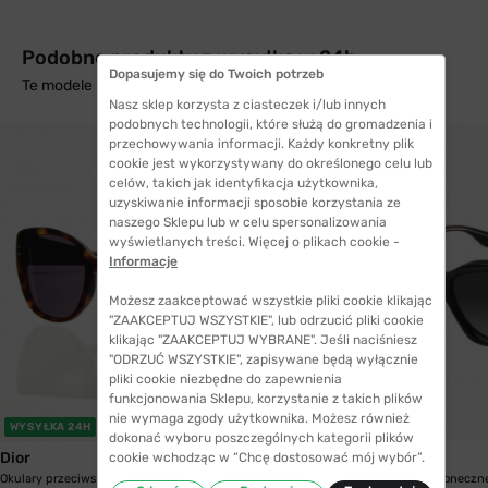
Podobne produkty z wysyłką w 24h
Dopasujemy się do Twoich potrzeb
Te modele mogą Cię zainteresować
Nasz sklep korzysta z ciasteczek i/lub innych
podobnych technologii, które służą do gromadzenia i
przechowywania informacji. Każdy konkretny plik
cookie jest wykorzystywany do określonego celu lub
celów, takich jak identyfikacja użytkownika,
uzyskiwanie informacji sposobie korzystania ze
naszego Sklepu lub w celu spersonalizowania
wyświetlanych treści. Więcej o plikach cookie -
Informacje
Możesz zaakceptować wszystkie pliki cookie klikając
"ZAAKCEPTUJ WSZYSTKIE", lub odrzucić pliki cookie
klikając "ZAAKCEPTUJ WYBRANE". Jeśli naciśniesz
"ODRZUĆ WSZYSTKIE", zapisywane będą wyłącznie
pliki cookie niezbędne do zapewnienia
funkcjonowania Sklepu, korzystanie z takich plików
nie wymaga zgody użytkownika. Możesz również
WYSYŁKA 24H
WYSYŁKA 24H
dokonać wyboru poszczególnych kategorii plików
Dior
Marc Jacobs
cookie wchodząc w “Chcę dostosować mój wybór”.
Okulary przeciwsłoneczne Dior LADY DIOR...
Okulary przeciwsłoneczne