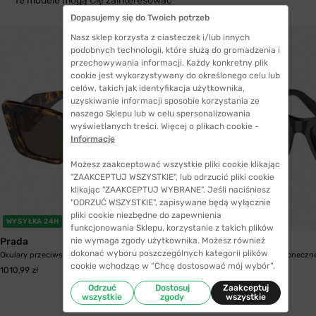
Te modele mogą Cię zainteresować
Dopasujemy się do Twoich potrzeb
Nasz sklep korzysta z ciasteczek i/lub innych
podobnych technologii, które służą do gromadzenia i
przechowywania informacji. Każdy konkretny plik
cookie jest wykorzystywany do określonego celu lub
celów, takich jak identyfikacja użytkownika,
uzyskiwanie informacji sposobie korzystania ze
naszego Sklepu lub w celu spersonalizowania
wyświetlanych treści. Więcej o plikach cookie -
Informacje
Możesz zaakceptować wszystkie pliki cookie klikając
"ZAAKCEPTUJ WSZYSTKIE", lub odrzucić pliki cookie
klikając "ZAAKCEPTUJ WYBRANE". Jeśli naciśniesz
"ODRZUĆ WSZYSTKIE", zapisywane będą wyłącznie
pliki cookie niezbędne do zapewnienia
WYSYŁKA 24H
funkcjonowania Sklepu, korzystanie z takich plików
nie wymaga zgody użytkownika. Możesz również
Prada
Prada
dokonać wyboru poszczególnych kategorii plików
Okulary przeciwsłoneczne Prada 08YS 01V8C1 51
Okulary przeciwsłoneczn
cookie wchodząc w “Chcę dostosować mój wybór”.
1010,99 zł
1010,99 zł
Odrzuć
Dostosuj
Zaakceptuj
wszystkie
zgody
wszystkie