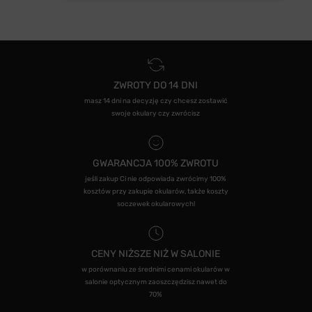
ZWROTY DO 14 DNI
masz 14 dni na decyzję czy chcesz zostawić
swoje okulary czy zwrócisz
GWARANCJA 100% ZWROTU
jeśli zakup Ci nie odpowiada zwrócimy 100%
kosztów przy zakupie okularów, także koszty
soczewek okularowych!
CENY NIŻSZE NIŻ W SALONIE
w porównaniu ze średnimi cenami okularów w
salonie optycznym zaoszczędzisz nawet do
70%