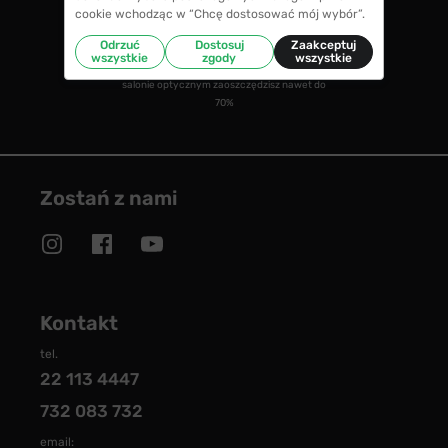
cookie wchodząc w “Chcę dostosować mój wybór”.
CENY NIŻSZE NIŻ W SALONIE
Odrzuć
Dostosuj
Zaakceptuj
wszystkie
zgody
wszystkie
w porównaniu ze średnimi cenami okularów w
salonie optycznym zaoszczędzisz nawet do
70%
Zostań z nami
Kontakt
tel.
22 113 4447
732 083 732
email: