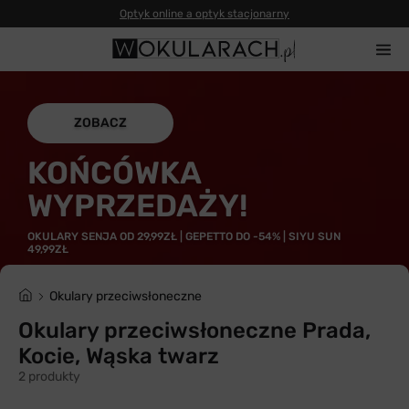
Optyk online a optyk stacjonarny
ZOBACZ
KOŃCÓWKA
WYPRZEDAŻY!
OKULARY SENJA OD 29,99ZŁ | GEPETTO DO -54% | SIYU SUN
49,99ZŁ
Okulary przeciwsłoneczne
Okulary przeciwsłoneczne Prada,
Kocie, Wąska twarz
2 produkty