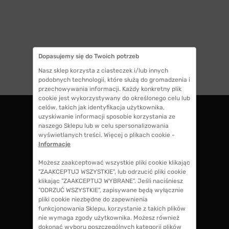
Dopasujemy się do Twoich potrzeb
1
Nasz sklep korzysta z ciasteczek i/lub innych
podobnych technologii, które służą do gromadzenia i
przechowywania informacji. Każdy konkretny plik
cookie jest wykorzystywany do określonego celu lub
celów, takich jak identyfikacja użytkownika,
uzyskiwanie informacji sposobie korzystania ze
naszego Sklepu lub w celu spersonalizowania
ZWROTY DO 14 DNI
wyświetlanych treści. Więcej o plikach cookie -
masz 14 dni na decyzję czy chcesz zostawić
Informacje
swoje okulary czy zwrócisz
Możesz zaakceptować wszystkie pliki cookie klikając
"ZAAKCEPTUJ WSZYSTKIE", lub odrzucić pliki cookie
klikając "ZAAKCEPTUJ WYBRANE". Jeśli naciśniesz
GWARANCJA 100% ZWROTU
"ODRZUĆ WSZYSTKIE", zapisywane będą wyłącznie
jeśli zakup Ci nie odpowiada zwrócimy 100%
pliki cookie niezbędne do zapewnienia
kosztów przy zakupie okularów, także koszty
funkcjonowania Sklepu, korzystanie z takich plików
soczewek okularowych!
nie wymaga zgody użytkownika. Możesz również
dokonać wyboru poszczególnych kategorii plików