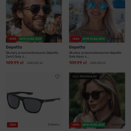
3 kolory
4 kolory
-54%
WYSYŁKA 24H
-54%
WYSYŁKA 24H
Gepetto
Gepetto
Okulary przeciwsłoneczne Gepetto
Okulary przeciwsłoneczne Gepetto
Zenit Gray z...
Sole Navy z...
109,99 zł
109,99 zł
240,00 zł
240,00 zł
PRZYMIERZ
3 kolory
3 kolory
-35%
-59%
WYSYŁKA 24H