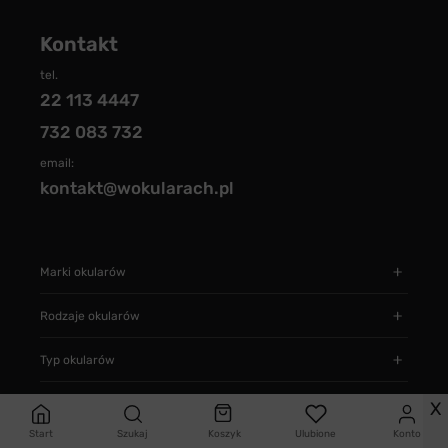
Kontakt
tel.
22 113 4447
732 083 732
email:
kontakt@wokularach.pl
Marki okularów
Rodzaje okularów
Typ okularów
Informacje
X
Start
Szukaj
Koszyk
Ulubione
Konto
Jak zamawiać