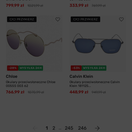
799,99 zł
333,99 zł
1021,99 zł
769,99 zł
PRZYMIERZ
PRZYMIERZ
-28%
WYSYŁKA 24H
-53%
WYSYŁKA 24H
Chloe
Calvin Klein
Okulary przeciwsłoneczne Chloe
Okulary przeciwsłoneczne Calvin
0055S 003 62
Klein 18112S...
766,99 zł
448,99 zł
1070,99 zł
949,99 zł
1
2
245
246