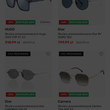
2 kolory
-31%
WYSYŁKA 24H
-22%
WYSYŁKA 24H
HUGO
Dior
Okulary przeciwsłoneczne Hugo
Okulary przeciwsłoneczne Dior BY
1069 PJP 57 3J
DIOR2 J5G
318,99 zł
799,99 zł
459,99 zł
1021,99 zł
PRZYMIERZ
PRZYMIERZ
-22%
WYSYŁKA 24H
-57%
WYSYŁKA 24H
Dior
Carrera
Okulary przeciwsłoneczne Dior
Okulary przeciwsłoneczne Carrera
CHROMA3 010 0T
334 AOZ 53...