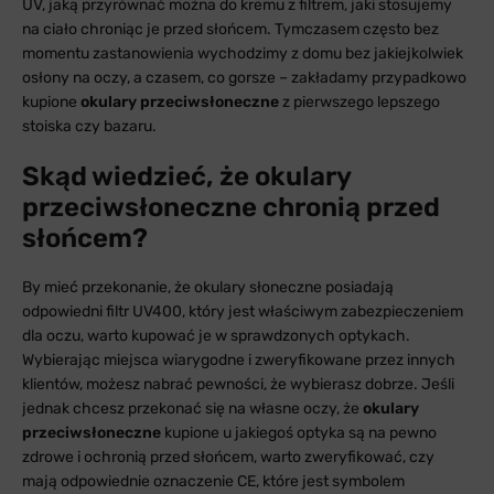
UV, jaką przyrównać można do kremu z filtrem, jaki stosujemy
na ciało chroniąc je przed słońcem. Tymczasem często bez
momentu zastanowienia wychodzimy z domu bez jakiejkolwiek
osłony na oczy, a czasem, co gorsze – zakładamy przypadkowo
kupione
okulary przeciwsłoneczne
z pierwszego lepszego
stoiska czy bazaru.
Skąd wiedzieć, że okulary
przeciwsłoneczne chronią przed
słońcem?
By mieć przekonanie, że okulary słoneczne posiadają
odpowiedni filtr UV400, który jest właściwym zabezpieczeniem
dla oczu, warto kupować je w sprawdzonych optykach.
Wybierając miejsca wiarygodne i zweryfikowane przez innych
klientów, możesz nabrać pewności, że wybierasz dobrze. Jeśli
jednak chcesz przekonać się na własne oczy, że
okulary
przeciwsłoneczne
kupione u jakiegoś optyka są na pewno
zdrowe i ochronią przed słońcem, warto zweryfikować, czy
mają odpowiednie oznaczenie CE, które jest symbolem