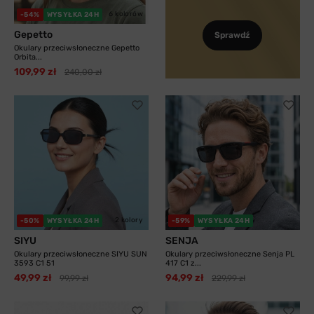
6 kolorów
-54%
WYSYŁKA 24H
Gepetto
Sprawdź
Okulary przeciwsłoneczne Gepetto
Orbita...
109,99 zł
240,00 zł
2 kolory
-50%
WYSYŁKA 24H
-59%
WYSYŁKA 24H
SIYU
SENJA
Okulary przeciwsłoneczne SIYU SUN
Okulary przeciwsłoneczne Senja PL
3593 C1 51
417 C1 z...
49,99 zł
94,99 zł
99,99 zł
229,99 zł