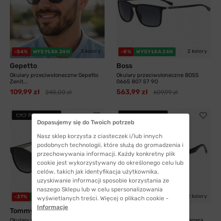
3 kolory
2 kolory
-54%
WYSYŁKA 24H
-8%
WYSYŁKA 24H
Gepetto
Boss
Okulary przeciwsłoneczne Gepetto
Okulary przeciwsłoneczne BOSS
Zenit...
0665 807 57 9O
109,99 zł
563,99 zł
240,00 zł
609,99 zł
PRZYMIERZ
PRZYMIERZ
Dopasujemy się do Twoich potrzeb
Nasz sklep korzysta z ciasteczek i/lub innych
podobnych technologii, które służą do gromadzenia i
przechowywania informacji. Każdy konkretny plik
cookie jest wykorzystywany do określonego celu lub
celów, takich jak identyfikacja użytkownika,
uzyskiwanie informacji sposobie korzystania ze
naszego Sklepu lub w celu spersonalizowania
2 kolory
2 kolory
-37%
WYSYŁKA 24H
-21%
WYSYŁKA 24H
wyświetlanych treści. Więcej o plikach cookie -
Informacje
Tommy Hilfiger
Carrera
Okulary przeciwsłoneczne Tommy
Okulary przeciwsłoneczne Carrera