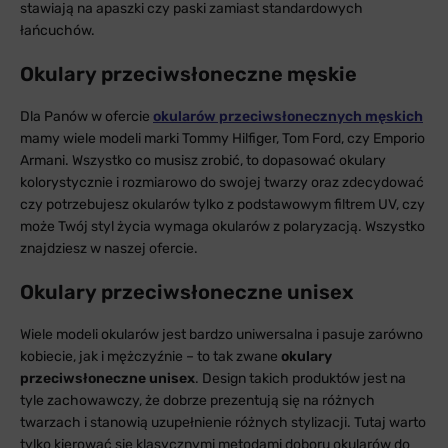
stawiają na apaszki czy paski zamiast standardowych
łańcuchów.
Okulary przeciwsłoneczne męskie
Dla Panów w ofercie
okularów przeciwsłonecznych męskich
mamy wiele modeli marki Tommy Hilfiger, Tom Ford, czy Emporio
Armani. Wszystko co musisz zrobić, to dopasować okulary
kolorystycznie i rozmiarowo do swojej twarzy oraz zdecydować
czy potrzebujesz okularów tylko z podstawowym filtrem UV, czy
może Twój styl życia wymaga okularów z polaryzacją. Wszystko
znajdziesz w naszej ofercie.
Okulary przeciwsłoneczne unisex
Wiele modeli okularów jest bardzo uniwersalna i pasuje zarówno
kobiecie, jak i mężczyźnie – to tak zwane
okulary
przeciwsłoneczne unisex
. Design takich produktów jest na
tyle zachowawczy, że dobrze prezentują się na różnych
twarzach i stanowią uzupełnienie różnych stylizacji. Tutaj warto
tylko kierować się klasycznymi metodami doboru okularów do