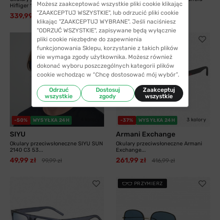
Możesz zaakceptować wszystkie pliki cookie klikając
Hifliger 1811...
8055 003 58...
"ZAAKCEPTUJ WSZYSTKIE", lub odrzucić pliki cookie
339,99 zł
325,99 zł
538,99 zł
413,99 zł
klikając "ZAAKCEPTUJ WYBRANE". Jeśli naciśniesz
"ODRZUĆ WSZYSTKIE", zapisywane będą wyłącznie
pliki cookie niezbędne do zapewnienia
funkcjonowania Sklepu, korzystanie z takich plików
nie wymaga zgody użytkownika. Możesz również
dokonać wyboru poszczególnych kategorii plików
cookie wchodząc w “Chcę dostosować mój wybór”.
Odrzuć
Dostosuj
Zaakceptuj
wszystkie
zgody
wszystkie
4 kolory
3 kolory
-50%
WYSYŁKA 24H
-37%
WYSYŁKA 24H
SIYU
Armani Exchange
Okulary przeciwsłoneczne SIYU SUN
Okulary przeciwsłoneczne Armani
2140 C3 53...
Exchange...
49,99 zł
261,99 zł
99,99 zł
416,99 zł
PRZYMIERZ