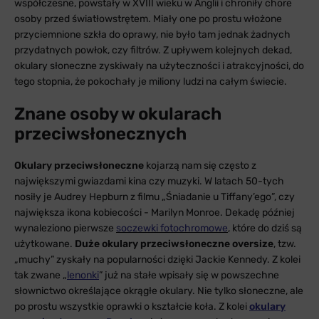
współczesne, powstały w XVIII wieku w Anglii i chroniły chore
osoby przed światłowstrętem. Miały one po prostu włożone
przyciemnione szkła do oprawy, nie było tam jednak żadnych
przydatnych powłok, czy filtrów. Z upływem kolejnych dekad,
okulary słoneczne zyskiwały na użyteczności i atrakcyjności, do
tego stopnia, że pokochały je miliony ludzi na całym świecie.
Znane osoby w okularach
przeciwsłonecznych
Okulary przeciwsłoneczne
kojarzą nam się często z
największymi gwiazdami kina czy muzyki. W latach 50-tych
nosiły je Audrey Hepburn z filmu „Śniadanie u Tiffany’ego”, czy
największa ikona kobiecości - Marilyn Monroe. Dekadę później
wynaleziono pierwsze
soczewki fotochromowe
, które do dziś są
użytkowane.
Duże okulary przeciwsłoneczne oversize
, tzw.
„muchy” zyskały na popularności dzięki Jackie Kennedy. Z kolei
tak zwane „
lenonki
” już na stałe wpisały się w powszechne
słownictwo określające okrągłe okulary. Nie tylko słoneczne, ale
po prostu wszystkie oprawki o kształcie koła. Z kolei
okulary