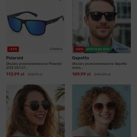
2 kolory
4 kolory
-47%
-54%
WYSYŁKA 24H
Polaroid
Gepetto
Okulary przeciwsłoneczne Polaroid
Okulary przeciwsłoneczne Gepetto
2123 D51 57...
Astro...
113,99 zł
109,99 zł
213,99 zł
240,00 zł