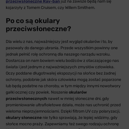
przeciwsłoneczne Ray-ban
już na zawsze będą nam się
kojarzyły z Tomem Cruisem, czy Willem Smithem.
Po co są okulary
przeciwsłoneczne?
Dla wielu z nas, najważniejszy jest wygląd okularów i to, by
pasowały do danego ubrania. Przede wszystkim powinny one
jednak pełnić rolę ochronną dla naszego narządu wzroku.
Dostarcza on nam bowiem wielu bodźców z otaczającego nas
świata i jest jednym z najważniejszych zmysłów człowieka.
Oczy poddane długotrwałej ekspozycji na słońce bez żadnej
ochrony, podobnie jak skóra człowieka mogą zostać poparzone
lub będą podatne na choroby, w tym między innymi nowotwory
gałki ocznej czy powiek. Noszenie
okularów
przeciwsłonecznych
nawet w mniej słoneczne dni, gdy
promieniowanie ultrafioletowe działa, może nas uchronić przed
wieloma nieprzyjemnościami. Dzięki filtrom UV czy polaryzacji,
okulary słoneczne
nie tylko sprawiają, że lepiej widzimy, gdy
słońce mocno praży. Zapewniamy też swego rodzaju ochronę