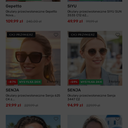
Gepetto
SIYU
Okulary przeciwsłoneczne Gepetto
Okulary przeciwsłoneczne SIYU SUN
Nova...
3535 C12 62...
109,99 zł
49,99 zł
240,00 zł
99,99 zł
PRZYMIERZ
PRZYMIERZ
2 kolory
3 kolory
-87%
WYSYŁKA 24H
-59%
WYSYŁKA 24H
SENJA
SENJA
Okulary przeciwsłoneczne Senja 625
Okulary przeciwsłoneczne Senja
C4 z...
3447 C2
29,99 zł
94,99 zł
229,99 zł
229,99 zł