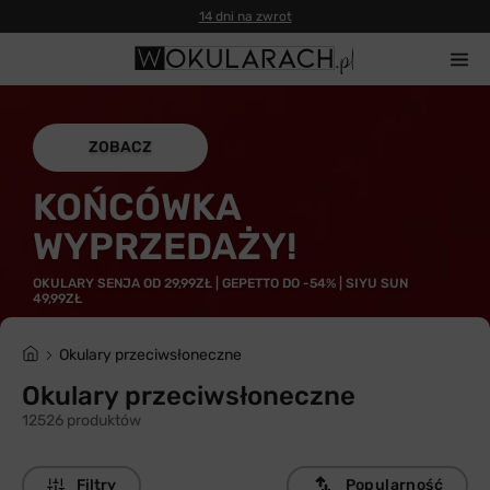
Gwarancja 100% zwrotu
ZOBACZ
KOŃCÓWKA
WYPRZEDAŻY!
OKULARY SENJA OD 29,99ZŁ | GEPETTO DO -54% | SIYU SUN
49,99ZŁ
Okulary przeciwsłoneczne
Okulary przeciwsłoneczne
12526 produktów
Filtry
Popularność