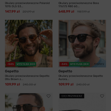
Okulary przeciwsłoneczne Polaroid
Okulary przeciwsłoneczne Boss
1015 DL5 53...
1767/S R80 60...
147,99 zł
648,99 zł
201,99 zł
1187,99 zł
4 kolory
4 kolory
-54%
WYSYŁKA 24H
-54%
WYSYŁKA 24H
Gepetto
Gepetto
Okulary przeciwsłoneczne Gepetto
Okulary przeciwsłoneczne Gepetto
Otis Brown z...
Aurora...
109,99 zł
109,99 zł
240,00 zł
240,00 zł
PRZYMIERZ