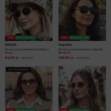
2 kolory
11 kolorów
-59%
WYSYŁKA 24H
-54%
WYSYŁKA 24H
SENJA
Gepetto
Okulary przeciwsłoneczne Senja x
Okulary przeciwsłoneczne Gepetto
Paula...
Boney M...
94,99 zł
109,99 zł
229,99 zł
240,00 zł
PRZYMIERZ
3 kolory
3 kolory
-59%
WYSYŁKA 24H
-59%
WYSYŁKA 24H