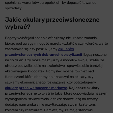
spełnienia warunków europejskich, by dopuścić towar do
sprzedaży.
Jakie okulary przeciwsłoneczne
wybrać?
Bogaty wybór jaki obecnie oferujemy, nie ułatwia zadania,
biorąc pod uwagę mnogość marek, kształtów czy kolorów. Warto
zastanowić się czy poszukujemy
okularów
przeciwsłonecznych dobranych do stylizacji
i będą noszone
na co dzień. Czy może masz już tyle modeli w swojej szafie, że
chcesz pozwolić sobie na szaleństwo i sprawić sobie bardziej
ekstrawagancki dodatek. Pomyśleć można również nad
funduszami, które chcemy przeznaczyć na okulary, czy
szukamy ekonomicznego rozwiązania, czy potrzebujemy
okulary przeciwsłoneczne markowe
.
Najlepsze okulary
przeciwsłoneczne
to właśnie takie, które odpowiadają naszym
wymaganiom, stylowi życia, a także dobrze leżą na twarzy,
dodając nam uroku a nie przytłaczając swoim kształtem,
kolorem czy rozmiarem. Pamiętajmy, że mają stanowić