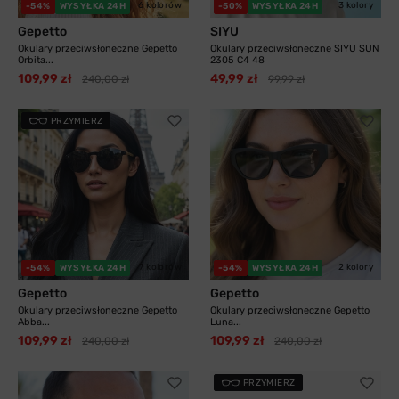
6 kolorów
3 kolory
-54%
WYSYŁKA 24H
-50%
WYSYŁKA 24H
Gepetto
SIYU
Okulary przeciwsłoneczne Gepetto
Okulary przeciwsłoneczne SIYU SUN
Orbita...
2305 C4 48
109,99 zł
49,99 zł
240,00 zł
99,99 zł
PRZYMIERZ
7 kolorów
2 kolory
-54%
WYSYŁKA 24H
-54%
WYSYŁKA 24H
Gepetto
Gepetto
Okulary przeciwsłoneczne Gepetto
Okulary przeciwsłoneczne Gepetto
Abba...
Luna...
109,99 zł
109,99 zł
240,00 zł
240,00 zł
PRZYMIERZ