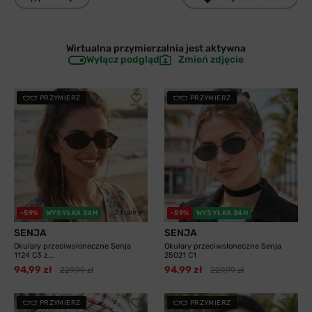
Wirtualna przymierzalnia jest
aktywna
Wyłącz podgląd
Zmień zdjęcie
PRZYMIERZ
PRZYMIERZ
2 kolory
3 kolory
-59%
WYSYŁKA 24H
-59%
WYSYŁKA 24H
SENJA
SENJA
Okulary przeciwsłoneczne Senja
Okulary przeciwsłoneczne Senja
1124 C3 z...
25021 C1
94,99 zł
94,99 zł
229,99 zł
229,99 zł
PRZYMIERZ
PRZYMIERZ