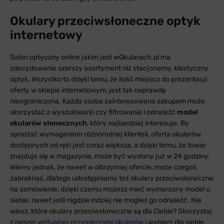
Okulary przeciwsłoneczne optyk
internetowy
Salon optyczny online jakim jest wOkularach.pl ma
zdecydowanie szerszy asortyment niż stacjonarny, klastyczny
optyk. Wszystko to dzięki temu, że ilość miejsca do prezentacji
oferty w sklepie internetowym, jest tak naprawdę
nieograniczona. Każda osoba zainteresowana zakupem może
skorzystać z wyszukiwarki czy filtrowania i odnaleźć
model
okularów słonecznych
, który najbardziej interesuje. By
sprostać wymaganiom różnorodnej klienteli, oferta okularów
dostępnych od ręki jest coraz większa, a dzięki temu, że towar
znajduje się w magazynie, może być wysłany już w 24 godziny.
Wiemy jednak, że nawet w olbrzymiej ofercie, może czegoś
zabraknąć, dlatego udostępniamy też okulary przeciwsłoneczne
na zamówienie, dzięki czemu możesz mieć wymarzony model u
siebie, nawet jeśli nigdzie indziej nie mogłeś go odnaleźć. Nie
wiesz, które okulary przeciwsłoneczne są dla Ciebie? Skorzystaj
z naszej
wirtualnej przymierzalni okularów
i wybierz dla siebie