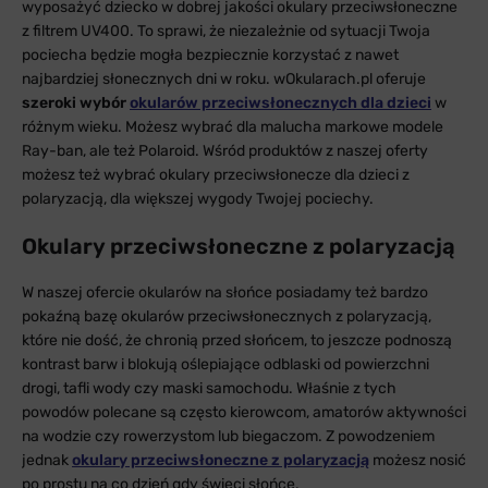
wyposażyć dziecko w dobrej jakości okulary przeciwsłoneczne
z filtrem UV400. To sprawi, że niezależnie od sytuacji Twoja
pociecha będzie mogła bezpiecznie korzystać z nawet
najbardziej słonecznych dni w roku. wOkularach.pl oferuje
szeroki wybór
okularów przeciwsłonecznych dla dzieci
w
różnym wieku. Możesz wybrać dla malucha markowe modele
Ray-ban, ale też Polaroid. Wśród produktów z naszej oferty
możesz też wybrać okulary przeciwsłonecze dla dzieci z
polaryzacją, dla większej wygody Twojej pociechy.
Okulary przeciwsłoneczne z polaryzacją
W naszej ofercie okularów na słońce posiadamy też bardzo
pokaźną bazę okularów przeciwsłonecznych z polaryzacją,
które nie dość, że chronią przed słońcem, to jeszcze podnoszą
kontrast barw i blokują oślepiające odblaski od powierzchni
drogi, tafli wody czy maski samochodu. Właśnie z tych
powodów polecane są często kierowcom, amatorów aktywności
na wodzie czy rowerzystom lub biegaczom. Z powodzeniem
jednak
okulary przeciwsłoneczne z polaryzacją
możesz nosić
po prostu na co dzień gdy świeci słońce.