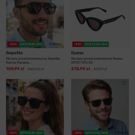
4 kolory
-54%
WYSYŁKA 24H
-33%
WYSYŁKA 24H
Gepetto
Guess
Okulary przeciwsłoneczne Gepetto
Okulary przeciwsłoneczne Guess
Karma Havana...
00137 01U 50
109,99 zł
278,99 zł
240,00 zł
417,99 zł
3 kolory
2 kolory
-54%
WYSYŁKA 24H
-50%
WYSYŁKA 24H