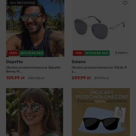
PRZYMIERZ
11 kolorów
2 kolory
-54%
WYSYŁKA 24H
-35%
WYSYŁKA 24H
Gepetto
Solano
Okulary przeciwsłoneczne Gepetto
Okulary przeciwsłoneczne 10526 B
Boney M...
z...
109,99 zł
259,99 zł
240,00 zł
399,99 zł