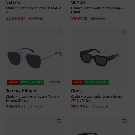
Solano
SENJA
Okulary przeciwsłoneczne 20960 A
Okulary przeciwsłoneczne Senja x
z...
Paula...
259,99 zł
94,99 zł
399,99 zł
229,99 zł
3 kolory
-44%
WYSYŁKA 24H
-47%
WYSYŁKA 24H
Tommy Hilfiger
Guess
Okulary przeciwsłoneczne Tommy
Okulary przeciwsłoneczne Guess
Hilfiger 2192...
7916 01A 55
376,99 zł
301,99 zł
672,99 zł
564,99 zł