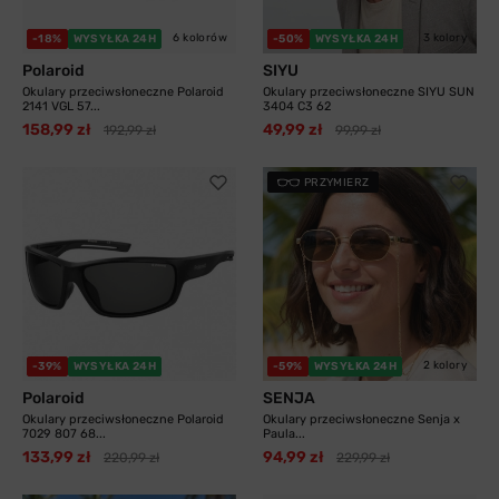
6 kolorów
3 kolory
-18%
WYSYŁKA 24H
-50%
WYSYŁKA 24H
Polaroid
SIYU
Okulary przeciwsłoneczne Polaroid
Okulary przeciwsłoneczne SIYU SUN
2141 VGL 57...
3404 C3 62
158,99 zł
49,99 zł
192,99 zł
99,99 zł
PRZYMIERZ
2 kolory
-39%
WYSYŁKA 24H
-59%
WYSYŁKA 24H
Polaroid
SENJA
Okulary przeciwsłoneczne Polaroid
Okulary przeciwsłoneczne Senja x
7029 807 68...
Paula...
133,99 zł
94,99 zł
220,99 zł
229,99 zł