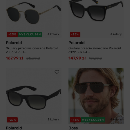
4 kolory
3 kolory
-23%
WYSYŁKA 24H
-25%
Polaroid
Polaroid
Okulary przeciwsłoneczne Polaroid
Okulary przeciwsłoneczne Polaroid
2053 2F7 51...
6192 807 54...
167,99 zł
147,99 zł
216,99 zł
197,99 zł
2 kolory
4 kolory
-27%
-45%
WYSYŁKA 24H
Polaroid
Boss