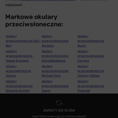
najlepsze!
Markowe okulary
przeciwsłoneczne:
okulary
okulary
okulary
przeciwsłoneczne Ray-
przeciwsłoneczne
przeciwsłoneczne
Ban
Versace
Gucci
okulary
okulary
okulary
przeciwsłoneczne
przeciwsłoneczne
przeciwsłoneczne
Vogue Eyewear
Dolce&Gabbana
Carrera
okulary
okulary
okulary
przeciwłoneczne
przeciwsłoneczne
przeciwsłoneczne
Solano
Michael Kors
Tommy Hilfiger
okulary
okulary
okulary
przeciwsłoneczne
przeciwsłoneczne
przeciwsłoneczne
Emporio Armani
Guess
Polaroid
ZWROTY DO 14 DNI
masz 14 dni na decyzję czy chcesz zostawić