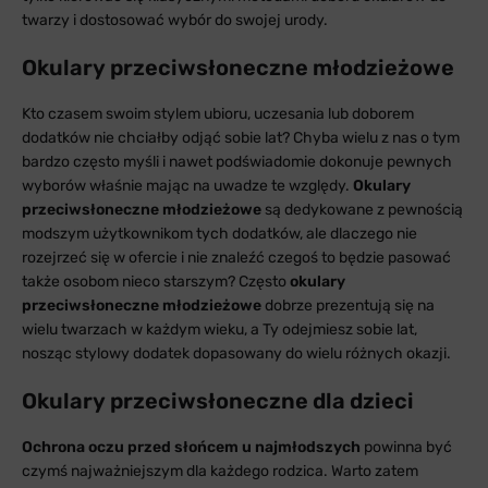
twarzy i dostosować wybór do swojej urody.
Okulary przeciwsłoneczne młodzieżowe
Kto czasem swoim stylem ubioru, uczesania lub doborem
dodatków nie chciałby odjąć sobie lat? Chyba wielu z nas o tym
bardzo często myśli i nawet podświadomie dokonuje pewnych
wyborów właśnie mając na uwadze te względy.
Okulary
przeciwsłoneczne młodzieżowe
są dedykowane z pewnością
modszym użytkownikom tych dodatków, ale dlaczego nie
rozejrzeć się w ofercie i nie znaleźć czegoś to będzie pasować
także osobom nieco starszym? Często
okulary
przeciwsłoneczne młodzieżowe
dobrze prezentują się na
wielu twarzach w każdym wieku, a Ty odejmiesz sobie lat,
nosząc stylowy dodatek dopasowany do wielu różnych okazji.
Okulary przeciwsłoneczne dla dzieci
Ochrona oczu przed słońcem u najmłodszych
powinna być
czymś najważniejszym dla każdego rodzica. Warto zatem