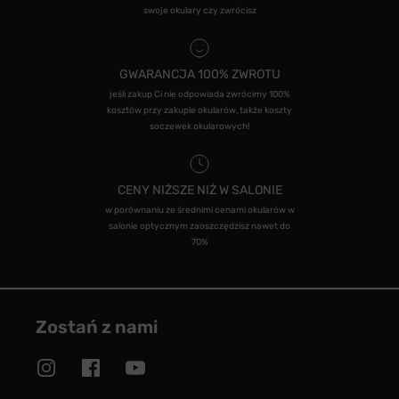
swoje okulary czy zwrócisz
GWARANCJA 100% ZWROTU
jeśli zakup Ci nie odpowiada zwrócimy 100%
kosztów przy zakupie okularów, także koszty
soczewek okularowych!
CENY NIŻSZE NIŻ W SALONIE
w porównaniu ze średnimi cenami okularów w
salonie optycznym zaoszczędzisz nawet do
70%
Zostań z nami