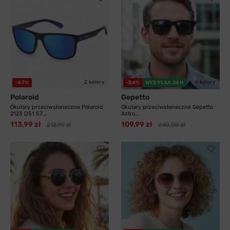
2 kolory
4 kolory
-47%
-54%
WYSYŁKA 24H
Polaroid
Gepetto
Okulary przeciwsłoneczne Polaroid
Okulary przeciwsłoneczne Gepetto
2123 D51 57...
Astro...
113,99 zł
109,99 zł
213,99 zł
240,00 zł