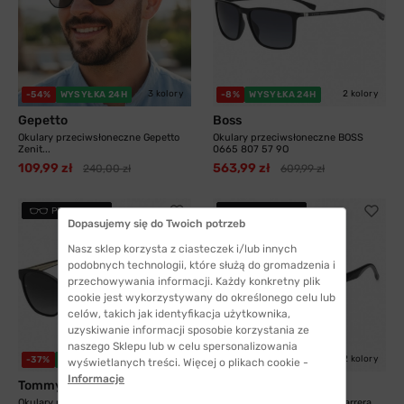
3 kolory
2 kolory
-54%
WYSYŁKA 24H
-8%
WYSYŁKA 24H
Gepetto
Boss
Okulary przeciwsłoneczne Gepetto
Okulary przeciwsłoneczne BOSS
Zenit...
0665 807 57 9O
109,99 zł
563,99 zł
240,00 zł
609,99 zł
PRZYMIERZ
PRZYMIERZ
Dopasujemy się do Twoich potrzeb
Nasz sklep korzysta z ciasteczek i/lub innych
podobnych technologii, które służą do gromadzenia i
przechowywania informacji. Każdy konkretny plik
cookie jest wykorzystywany do określonego celu lub
celów, takich jak identyfikacja użytkownika,
uzyskiwanie informacji sposobie korzystania ze
naszego Sklepu lub w celu spersonalizowania
2 kolory
2 kolory
-37%
WYSYŁKA 24H
-21%
WYSYŁKA 24H
wyświetlanych treści. Więcej o plikach cookie -
Informacje
Tommy Hilfiger
Carrera
Okulary przeciwsłoneczne Tommy
Okulary przeciwsłoneczne Carrera