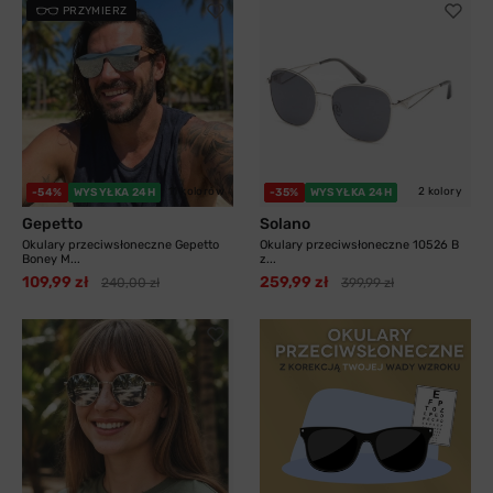
PRZYMIERZ
11 kolorów
2 kolory
-54%
WYSYŁKA 24H
-35%
WYSYŁKA 24H
Gepetto
Solano
Okulary przeciwsłoneczne Gepetto
Okulary przeciwsłoneczne 10526 B
Boney M...
z...
109,99 zł
259,99 zł
240,00 zł
399,99 zł