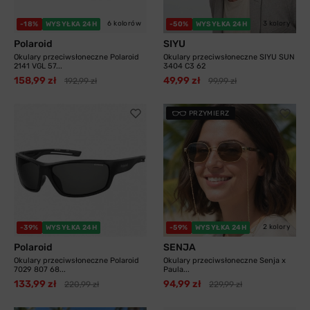
6 kolorów
3 kolory
-18%
WYSYŁKA 24H
-50%
WYSYŁKA 24H
Polaroid
SIYU
Okulary przeciwsłoneczne Polaroid
Okulary przeciwsłoneczne SIYU SUN
2141 VGL 57...
3404 C3 62
158,99 zł
49,99 zł
192,99 zł
99,99 zł
PRZYMIERZ
2 kolory
-39%
WYSYŁKA 24H
-59%
WYSYŁKA 24H
Polaroid
SENJA
Okulary przeciwsłoneczne Polaroid
Okulary przeciwsłoneczne Senja x
7029 807 68...
Paula...
133,99 zł
94,99 zł
220,99 zł
229,99 zł