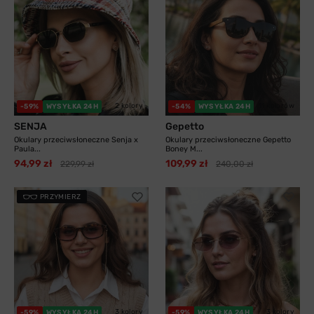
2 kolory
11 kolorów
-59%
WYSYŁKA 24H
-54%
WYSYŁKA 24H
SENJA
Gepetto
Okulary przeciwsłoneczne Senja x
Okulary przeciwsłoneczne Gepetto
Paula...
Boney M...
94,99 zł
109,99 zł
229,99 zł
240,00 zł
PRZYMIERZ
3 kolory
3 kolory
-59%
WYSYŁKA 24H
-59%
WYSYŁKA 24H