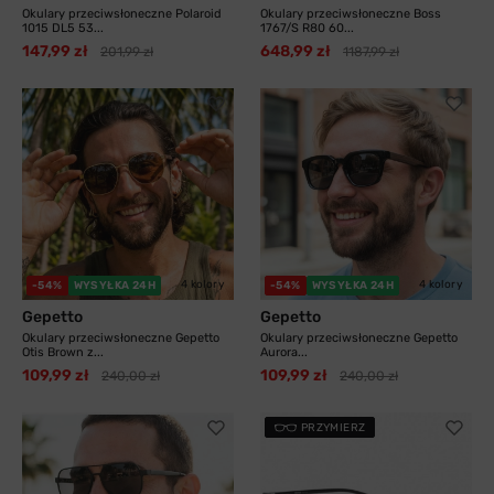
Okulary przeciwsłoneczne Polaroid
Okulary przeciwsłoneczne Boss
1015 DL5 53...
1767/S R80 60...
147,99 zł
648,99 zł
201,99 zł
1187,99 zł
4 kolory
4 kolory
-54%
WYSYŁKA 24H
-54%
WYSYŁKA 24H
Gepetto
Gepetto
Okulary przeciwsłoneczne Gepetto
Okulary przeciwsłoneczne Gepetto
Otis Brown z...
Aurora...
109,99 zł
109,99 zł
240,00 zł
240,00 zł
PRZYMIERZ