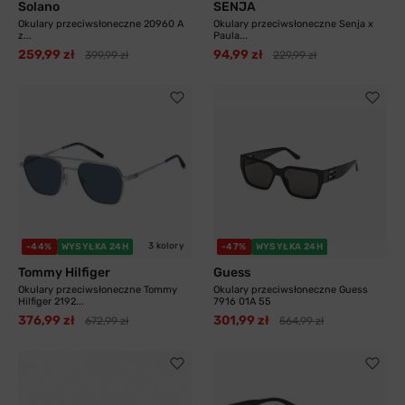
Solano
SENJA
Okulary przeciwsłoneczne 20960 A
Okulary przeciwsłoneczne Senja x
z...
Paula...
259,99 zł
94,99 zł
399,99 zł
229,99 zł
3 kolory
-44%
WYSYŁKA 24H
-47%
WYSYŁKA 24H
Tommy Hilfiger
Guess
Okulary przeciwsłoneczne Tommy
Okulary przeciwsłoneczne Guess
Hilfiger 2192...
7916 01A 55
376,99 zł
301,99 zł
672,99 zł
564,99 zł