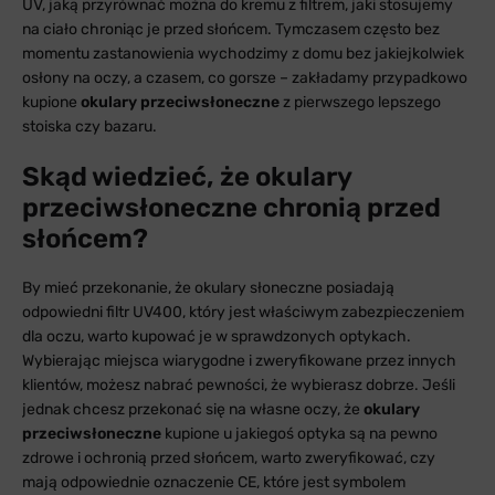
UV, jaką przyrównać można do kremu z filtrem, jaki stosujemy
na ciało chroniąc je przed słońcem. Tymczasem często bez
momentu zastanowienia wychodzimy z domu bez jakiejkolwiek
osłony na oczy, a czasem, co gorsze – zakładamy przypadkowo
kupione
okulary przeciwsłoneczne
z pierwszego lepszego
stoiska czy bazaru.
Skąd wiedzieć, że okulary
przeciwsłoneczne chronią przed
słońcem?
By mieć przekonanie, że okulary słoneczne posiadają
odpowiedni filtr UV400, który jest właściwym zabezpieczeniem
dla oczu, warto kupować je w sprawdzonych optykach.
Wybierając miejsca wiarygodne i zweryfikowane przez innych
klientów, możesz nabrać pewności, że wybierasz dobrze. Jeśli
jednak chcesz przekonać się na własne oczy, że
okulary
przeciwsłoneczne
kupione u jakiegoś optyka są na pewno
zdrowe i ochronią przed słońcem, warto zweryfikować, czy
mają odpowiednie oznaczenie CE, które jest symbolem