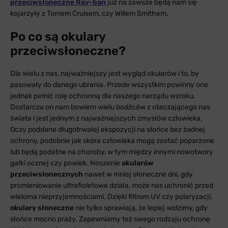
przeciwsłoneczne Ray-ban
już na zawsze będą nam się
kojarzyły z Tomem Cruisem, czy Willem Smithem.
Po co są okulary
przeciwsłoneczne?
Dla wielu z nas, najważniejszy jest wygląd okularów i to, by
pasowały do danego ubrania. Przede wszystkim powinny one
jednak pełnić rolę ochronną dla naszego narządu wzroku.
Dostarcza on nam bowiem wielu bodźców z otaczającego nas
świata i jest jednym z najważniejszych zmysłów człowieka.
Oczy poddane długotrwałej ekspozycji na słońce bez żadnej
ochrony, podobnie jak skóra człowieka mogą zostać poparzone
lub będą podatne na choroby, w tym między innymi nowotwory
gałki ocznej czy powiek. Noszenie
okularów
przeciwsłonecznych
nawet w mniej słoneczne dni, gdy
promieniowanie ultrafioletowe działa, może nas uchronić przed
wieloma nieprzyjemnościami. Dzięki filtrom UV czy polaryzacji,
okulary słoneczne
nie tylko sprawiają, że lepiej widzimy, gdy
słońce mocno praży. Zapewniamy też swego rodzaju ochronę