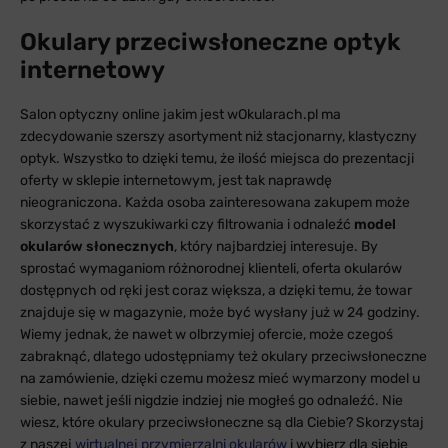
Okulary przeciwsłoneczne optyk
internetowy
Salon optyczny online jakim jest wOkularach.pl ma
zdecydowanie szerszy asortyment niż stacjonarny, klastyczny
optyk. Wszystko to dzięki temu, że ilość miejsca do prezentacji
oferty w sklepie internetowym, jest tak naprawdę
nieograniczona. Każda osoba zainteresowana zakupem może
skorzystać z wyszukiwarki czy filtrowania i odnaleźć
model
okularów słonecznych
, który najbardziej interesuje. By
sprostać wymaganiom różnorodnej klienteli, oferta okularów
dostępnych od ręki jest coraz większa, a dzięki temu, że towar
znajduje się w magazynie, może być wysłany już w 24 godziny.
Wiemy jednak, że nawet w olbrzymiej ofercie, może czegoś
zabraknąć, dlatego udostępniamy też okulary przeciwsłoneczne
na zamówienie, dzięki czemu możesz mieć wymarzony model u
siebie, nawet jeśli nigdzie indziej nie mogłeś go odnaleźć. Nie
wiesz, które okulary przeciwsłoneczne są dla Ciebie? Skorzystaj
z naszej
wirtualnej przymierzalni okularów
i wybierz dla siebie