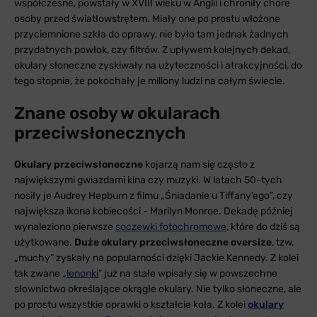
współczesne, powstały w XVIII wieku w Anglii i chroniły chore
osoby przed światłowstrętem. Miały one po prostu włożone
przyciemnione szkła do oprawy, nie było tam jednak żadnych
przydatnych powłok, czy filtrów. Z upływem kolejnych dekad,
okulary słoneczne zyskiwały na użyteczności i atrakcyjności, do
tego stopnia, że pokochały je miliony ludzi na całym świecie.
Znane osoby w okularach
przeciwsłonecznych
Okulary przeciwsłoneczne
kojarzą nam się często z
największymi gwiazdami kina czy muzyki. W latach 50-tych
nosiły je Audrey Hepburn z filmu „Śniadanie u Tiffany’ego”, czy
największa ikona kobiecości - Marilyn Monroe. Dekadę później
wynaleziono pierwsze
soczewki fotochromowe
, które do dziś są
użytkowane.
Duże okulary przeciwsłoneczne oversize
, tzw.
„muchy” zyskały na popularności dzięki Jackie Kennedy. Z kolei
tak zwane „
lenonki
” już na stałe wpisały się w powszechne
słownictwo określające okrągłe okulary. Nie tylko słoneczne, ale
po prostu wszystkie oprawki o kształcie koła. Z kolei
okulary