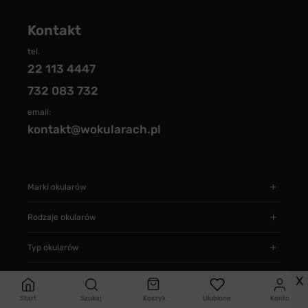
Kontakt
tel.
22 113 4447
732 083 732
email:
kontakt@wokularach.pl
Marki okularów
Rodzaje okularów
Typ okularów
Informacje
X
Start
Szukaj
Koszyk
Ulubione
Konto
Jak zamawiać