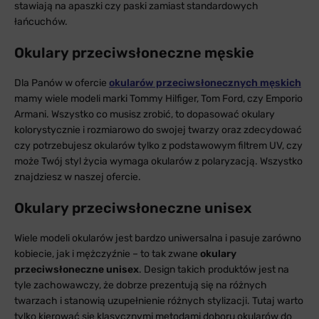
stawiają na apaszki czy paski zamiast standardowych
łańcuchów.
Okulary przeciwsłoneczne męskie
Dla Panów w ofercie
okularów przeciwsłonecznych męskich
mamy wiele modeli marki Tommy Hilfiger, Tom Ford, czy Emporio
Armani. Wszystko co musisz zrobić, to dopasować okulary
kolorystycznie i rozmiarowo do swojej twarzy oraz zdecydować
czy potrzebujesz okularów tylko z podstawowym filtrem UV, czy
może Twój styl życia wymaga okularów z polaryzacją. Wszystko
znajdziesz w naszej ofercie.
Okulary przeciwsłoneczne unisex
Wiele modeli okularów jest bardzo uniwersalna i pasuje zarówno
kobiecie, jak i mężczyźnie – to tak zwane
okulary
przeciwsłoneczne unisex
. Design takich produktów jest na
tyle zachowawczy, że dobrze prezentują się na różnych
twarzach i stanowią uzupełnienie różnych stylizacji. Tutaj warto
tylko kierować się klasycznymi metodami doboru okularów do