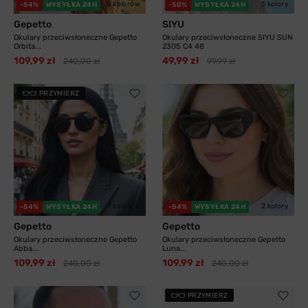
6 kolorów
3 kolory
-54%
WYSYŁKA 24H
-50%
WYSYŁKA 24H
Gepetto
SIYU
Okulary przeciwsłoneczne Gepetto
Okulary przeciwsłoneczne SIYU SUN
Orbita...
2305 C4 48
109,99 zł
49,99 zł
240,00 zł
99,99 zł
PRZYMIERZ
7 kolorów
2 kolory
-54%
WYSYŁKA 24H
-54%
WYSYŁKA 24H
Gepetto
Gepetto
Okulary przeciwsłoneczne Gepetto
Okulary przeciwsłoneczne Gepetto
Abba...
Luna...
109,99 zł
109,99 zł
240,00 zł
240,00 zł
PRZYMIERZ