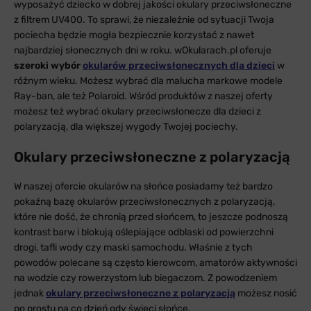
wyposażyć dziecko w dobrej jakości okulary przeciwsłoneczne
z filtrem UV400. To sprawi, że niezależnie od sytuacji Twoja
pociecha będzie mogła bezpiecznie korzystać z nawet
najbardziej słonecznych dni w roku. wOkularach.pl oferuje
szeroki wybór
okularów przeciwsłonecznych dla dzieci
w
różnym wieku. Możesz wybrać dla malucha markowe modele
Ray-ban, ale też Polaroid. Wśród produktów z naszej oferty
możesz też wybrać okulary przeciwsłonecze dla dzieci z
polaryzacją, dla większej wygody Twojej pociechy.
Okulary przeciwsłoneczne z polaryzacją
W naszej ofercie okularów na słońce posiadamy też bardzo
pokaźną bazę okularów przeciwsłonecznych z polaryzacją,
które nie dość, że chronią przed słońcem, to jeszcze podnoszą
kontrast barw i blokują oślepiające odblaski od powierzchni
drogi, tafli wody czy maski samochodu. Właśnie z tych
powodów polecane są często kierowcom, amatorów aktywności
na wodzie czy rowerzystom lub biegaczom. Z powodzeniem
jednak
okulary przeciwsłoneczne z polaryzacją
możesz nosić
po prostu na co dzień gdy świeci słońce.