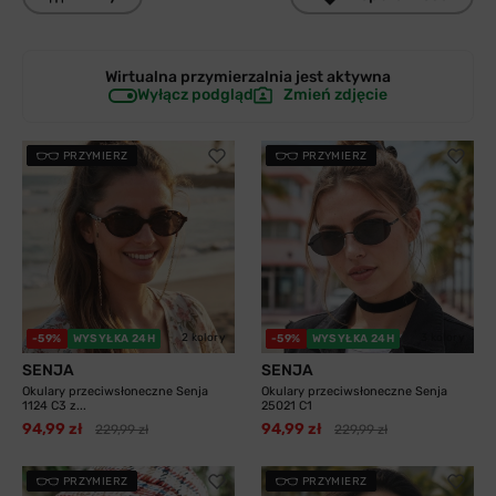
Wirtualna przymierzalnia jest
aktywna
Wyłącz podgląd
Zmień zdjęcie
PRZYMIERZ
PRZYMIERZ
2 kolory
3 kolory
-59%
WYSYŁKA 24H
-59%
WYSYŁKA 24H
SENJA
SENJA
Okulary przeciwsłoneczne Senja
Okulary przeciwsłoneczne Senja
1124 C3 z...
25021 C1
94,99 zł
94,99 zł
229,99 zł
229,99 zł
PRZYMIERZ
PRZYMIERZ