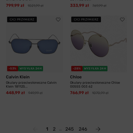
799,99 zł
333,99 zł
1021,99 zł
769,99 zł
PRZYMIERZ
PRZYMIERZ
-53%
WYSYŁKA 24H
-28%
WYSYŁKA 24H
Calvin Klein
Chloe
Okulary przeciwsłoneczne Calvin
Okulary przeciwsłoneczne Chloe
Klein 18112S...
0055S 003 62
448,99 zł
766,99 zł
949,99 zł
1070,99 zł
1
2
245
246