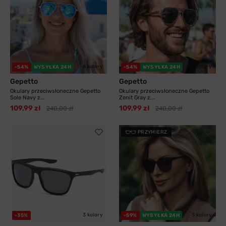
4 kolory
3 kolory
-54%
WYSYŁKA 24H
-54%
WYSYŁKA 24H
Gepetto
Gepetto
Okulary przeciwsłoneczne Gepetto
Okulary przeciwsłoneczne Gepetto
Sole Navy z...
Zenit Gray z...
109,99 zł
109,99 zł
240,00 zł
240,00 zł
PRZYMIERZ
3 kolory
3 kolory
-35%
-59%
WYSYŁKA 24H