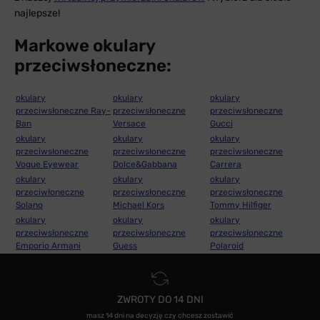
najlepsze!
Markowe okulary
przeciwsłoneczne:
okulary
okulary
okulary
przeciwsłoneczne Ray-
przeciwsłoneczne
przeciwsłoneczne
Ban
Versace
Gucci
okulary
okulary
okulary
przeciwsłoneczne
przeciwsłoneczne
przeciwsłoneczne
Vogue Eyewear
Dolce&Gabbana
Carrera
okulary
okulary
okulary
przeciwłoneczne
przeciwsłoneczne
przeciwsłoneczne
Solano
Michael Kors
Tommy Hilfiger
okulary
okulary
okulary
przeciwsłoneczne
przeciwsłoneczne
przeciwsłoneczne
Emporio Armani
Guess
Polaroid
ZWROTY DO 14 DNI
masz 14 dni na decyzję czy chcesz zostawić