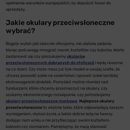
spełnienia warunków europejskich, by dopuścić towar do
sprzedaży.
Jakie okulary przeciwsłoneczne
wybrać?
Bogaty wybór jaki obecnie oferujemy, nie ułatwia zadania,
biorąc pod uwagę mnogość marek, kształtów czy kolorów. Warto
zastanowić się czy poszukujemy
okularów
przeciwsłonecznych dobranych do stylizacji
i będą noszone
na co dzień. Czy może masz już tyle modeli w swojej szafie, że
chcesz pozwolić sobie na szaleństwo i sprawić sobie bardziej
ekstrawagancki dodatek. Pomyśleć można również nad
funduszami, które chcemy przeznaczyć na okulary, czy
szukamy ekonomicznego rozwiązania, czy potrzebujemy
okulary przeciwsłoneczne markowe
.
Najlepsze okulary
przeciwsłoneczne
to właśnie takie, które odpowiadają naszym
wymaganiom, stylowi życia, a także dobrze leżą na twarzy,
dodając nam uroku a nie przytłaczając swoim kształtem,
kolorem czy rozmiarem. Pamiętajmy, że mają stanowić