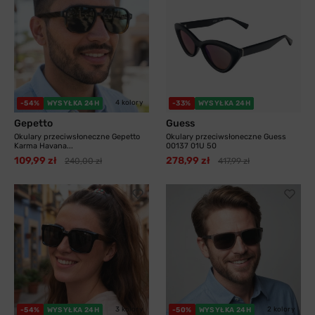
4 kolory
-54%
WYSYŁKA 24H
-33%
WYSYŁKA 24H
Gepetto
Guess
Okulary przeciwsłoneczne Gepetto
Okulary przeciwsłoneczne Guess
Karma Havana...
00137 01U 50
109,99 zł
278,99 zł
240,00 zł
417,99 zł
3 kolory
2 kolory
-54%
WYSYŁKA 24H
-50%
WYSYŁKA 24H