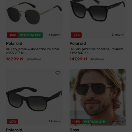
4 kolory
3 kolory
-23%
WYSYŁKA 24H
-25%
Polaroid
Polaroid
Okulary przeciwsłoneczne Polaroid
Okulary przeciwsłoneczne Polaroid
2053 2F7 51...
6192 807 54...
167,99 zł
147,99 zł
216,99 zł
197,99 zł
2 kolory
4 kolory
-27%
-45%
WYSYŁKA 24H
Polaroid
Boss