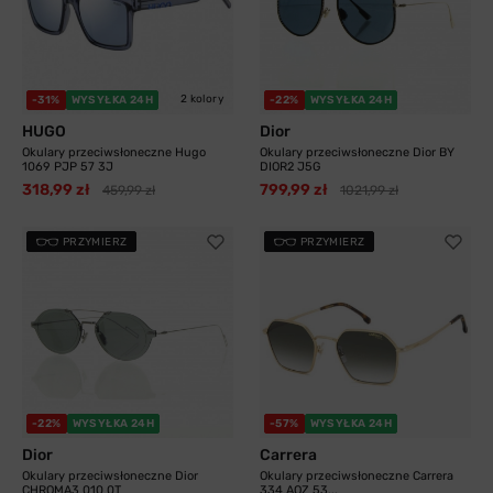
2 kolory
-31%
WYSYŁKA 24H
-22%
WYSYŁKA 24H
HUGO
Dior
Okulary przeciwsłoneczne Hugo
Okulary przeciwsłoneczne Dior BY
1069 PJP 57 3J
DIOR2 J5G
318,99 zł
799,99 zł
459,99 zł
1021,99 zł
PRZYMIERZ
PRZYMIERZ
-22%
WYSYŁKA 24H
-57%
WYSYŁKA 24H
Dior
Carrera
Okulary przeciwsłoneczne Dior
Okulary przeciwsłoneczne Carrera
CHROMA3 010 0T
334 AOZ 53...