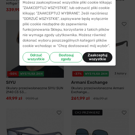
Możesz zaakceptować wszystkie pliki cookie klikając
Hifliger 1811...
8055 003 58...
"ZAAKCEPTUJ WSZYSTKIE", lub odrzucić pliki cookie
339,99 zł
325,99 zł
538,99 zł
413,99 zł
klikając "ZAAKCEPTUJ WYBRANE". Jeśli naciśniesz
"ODRZUĆ WSZYSTKIE", zapisywane będą wyłącznie
pliki cookie niezbędne do zapewnienia
funkcjonowania Sklepu, korzystanie z takich plików
nie wymaga zgody użytkownika. Możesz również
dokonać wyboru poszczególnych kategorii plików
cookie wchodząc w “Chcę dostosować mój wybór”.
Odrzuć
Dostosuj
Zaakceptuj
wszystkie
zgody
wszystkie
4 kolory
3 kolory
-50%
WYSYŁKA 24H
-37%
WYSYŁKA 24H
SIYU
Armani Exchange
Okulary przeciwsłoneczne SIYU SUN
Okulary przeciwsłoneczne Armani
2140 C3 53...
Exchange...
49,99 zł
261,99 zł
99,99 zł
416,99 zł
PRZYMIERZ