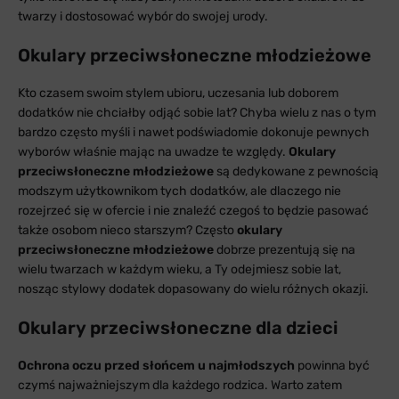
twarzy i dostosować wybór do swojej urody.
Okulary przeciwsłoneczne młodzieżowe
Kto czasem swoim stylem ubioru, uczesania lub doborem
dodatków nie chciałby odjąć sobie lat? Chyba wielu z nas o tym
bardzo często myśli i nawet podświadomie dokonuje pewnych
wyborów właśnie mając na uwadze te względy.
Okulary
przeciwsłoneczne młodzieżowe
są dedykowane z pewnością
modszym użytkownikom tych dodatków, ale dlaczego nie
rozejrzeć się w ofercie i nie znaleźć czegoś to będzie pasować
także osobom nieco starszym? Często
okulary
przeciwsłoneczne młodzieżowe
dobrze prezentują się na
wielu twarzach w każdym wieku, a Ty odejmiesz sobie lat,
nosząc stylowy dodatek dopasowany do wielu różnych okazji.
Okulary przeciwsłoneczne dla dzieci
Ochrona oczu przed słońcem u najmłodszych
powinna być
czymś najważniejszym dla każdego rodzica. Warto zatem