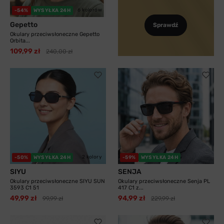
6 kolorów
-54%
WYSYŁKA 24H
Gepetto
Sprawdź
Okulary przeciwsłoneczne Gepetto
Orbita...
109,99 zł
240,00 zł
2 kolory
-50%
WYSYŁKA 24H
-59%
WYSYŁKA 24H
SIYU
SENJA
Okulary przeciwsłoneczne SIYU SUN
Okulary przeciwsłoneczne Senja PL
3593 C1 51
417 C1 z...
49,99 zł
94,99 zł
99,99 zł
229,99 zł