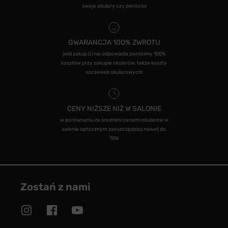
swoje okulary czy zwrócisz
GWARANCJA 100% ZWROTU
jeśli zakup Ci nie odpowiada zwrócimy 100%
kosztów przy zakupie okularów, także koszty
soczewek okularowych!
CENY NIŻSZE NIŻ W SALONIE
w porównaniu ze średnimi cenami okularów w
salonie optycznym zaoszczędzisz nawet do
70%
Zostań z nami