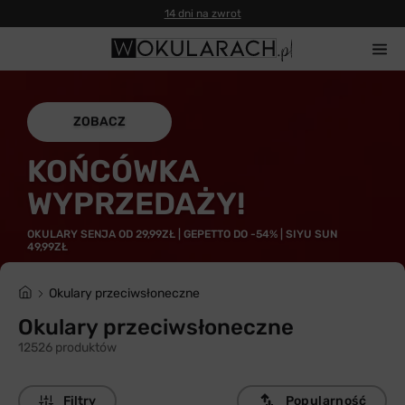
Gwarancja 100% zwrotu
ZOBACZ
KOŃCÓWKA
WYPRZEDAŻY!
OKULARY SENJA OD 29,99ZŁ | GEPETTO DO -54% | SIYU SUN
49,99ZŁ
Okulary przeciwsłoneczne
Okulary przeciwsłoneczne
12526 produktów
Filtry
Popularność