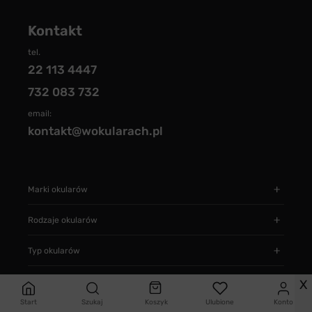
Kontakt
tel.
22 113 4447
732 083 732
email:
kontakt@wokularach.pl
Marki okularów
Rodzaje okularów
Typ okularów
Informacje
X
Start
Szukaj
Koszyk
Ulubione
Konto
Jak zamawiać