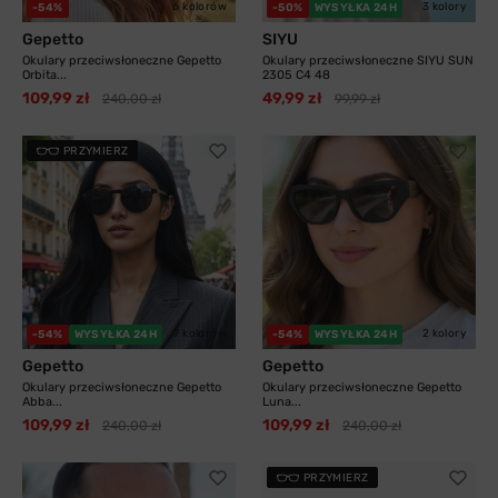
6 kolorów
3 kolory
-54%
-50%
WYSYŁKA 24H
Gepetto
SIYU
Okulary przeciwsłoneczne Gepetto
Okulary przeciwsłoneczne SIYU SUN
Orbita...
2305 C4 48
109,99 zł
49,99 zł
240,00 zł
99,99 zł
PRZYMIERZ
7 kolorów
2 kolory
-54%
WYSYŁKA 24H
-54%
WYSYŁKA 24H
Gepetto
Gepetto
Okulary przeciwsłoneczne Gepetto
Okulary przeciwsłoneczne Gepetto
Abba...
Luna...
109,99 zł
109,99 zł
240,00 zł
240,00 zł
PRZYMIERZ