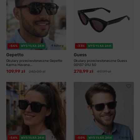
4 kolory
-54%
WYSYŁKA 24H
-33%
WYSYŁKA 24H
Gepetto
Guess
Okulary przeciwsłoneczne Gepetto
Okulary przeciwsłoneczne Guess
Karma Havana...
00137 01U 50
109,99 zł
278,99 zł
240,00 zł
417,99 zł
3 kolory
2 kolory
-54%
WYSYŁKA 24H
-50%
WYSYŁKA 24H