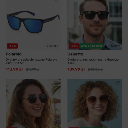
2 kolory
4 kolory
-47%
-54%
WYSYŁKA 24H
Polaroid
Gepetto
Okulary przeciwsłoneczne Polaroid
Okulary przeciwsłoneczne Gepetto
2123 D51 57...
Astro...
113,99 zł
109,99 zł
213,99 zł
240,00 zł