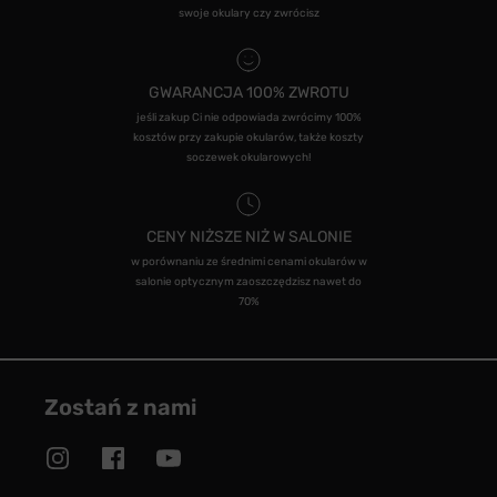
swoje okulary czy zwrócisz
GWARANCJA 100% ZWROTU
jeśli zakup Ci nie odpowiada zwrócimy 100%
kosztów przy zakupie okularów, także koszty
soczewek okularowych!
CENY NIŻSZE NIŻ W SALONIE
w porównaniu ze średnimi cenami okularów w
salonie optycznym zaoszczędzisz nawet do
70%
Zostań z nami