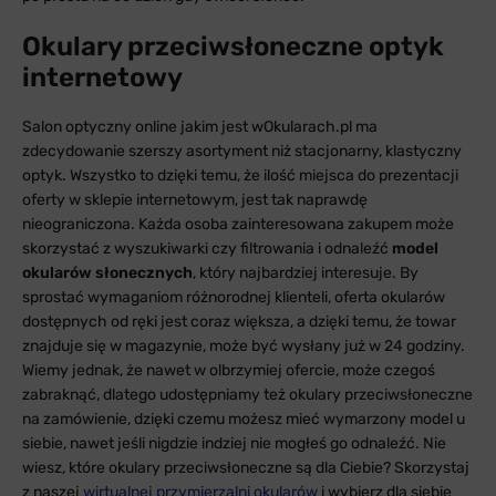
Okulary przeciwsłoneczne optyk
internetowy
Salon optyczny online jakim jest wOkularach.pl ma
zdecydowanie szerszy asortyment niż stacjonarny, klastyczny
optyk. Wszystko to dzięki temu, że ilość miejsca do prezentacji
oferty w sklepie internetowym, jest tak naprawdę
nieograniczona. Każda osoba zainteresowana zakupem może
skorzystać z wyszukiwarki czy filtrowania i odnaleźć
model
okularów słonecznych
, który najbardziej interesuje. By
sprostać wymaganiom różnorodnej klienteli, oferta okularów
dostępnych od ręki jest coraz większa, a dzięki temu, że towar
znajduje się w magazynie, może być wysłany już w 24 godziny.
Wiemy jednak, że nawet w olbrzymiej ofercie, może czegoś
zabraknąć, dlatego udostępniamy też okulary przeciwsłoneczne
na zamówienie, dzięki czemu możesz mieć wymarzony model u
siebie, nawet jeśli nigdzie indziej nie mogłeś go odnaleźć. Nie
wiesz, które okulary przeciwsłoneczne są dla Ciebie? Skorzystaj
z naszej
wirtualnej przymierzalni okularów
i wybierz dla siebie