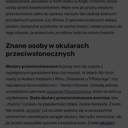
współczesne, powstały w XVIII wieku w Anglii i chroniły chore
osoby przed światłowstrętem. Miały one po prostu włożone
przyciemnione szkła do oprawy, nie było tam jednak żadnych
przydatnych powłok, czy filtrów. Z upływem kolejnych dekad,
okulary słoneczne zyskiwały na użyteczności i atrakcyjności, do
tego stopnia, że pokochały je miliony ludzi na całym świecie.
Znane osoby w okularach
przeciwsłonecznych
Okulary przeciwsłoneczne
kojarzą nam się często z
największymi gwiazdami kina czy muzyki. W latach 50-tych
nosiły je Audrey Hepburn z filmu „Śniadanie u Tiffany’ego”, czy
największa ikona kobiecości - Marilyn Monroe. Dekadę później
wynaleziono pierwsze
soczewki fotochromowe
, które do dziś są
użytkowane.
Duże okulary przeciwsłoneczne oversize
, tzw.
„muchy” zyskały na popularności dzięki Jackie Kennedy. Z kolei
tak zwane „
lenonki
” już na stałe wpisały się w powszechne
słownictwo określające okrągłe okulary. Nie tylko słoneczne, ale
po prostu wszystkie oprawki o kształcie koła. Z kolei
okulary