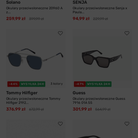
Solano
SENJA
Okulary przeciwsłoneczne 20960 A
Okulary przeciwsłoneczne Senja x
z...
Paula...
259,99 zł
94,99 zł
399,99 zł
229,99 zł
3 kolory
-44%
WYSYŁKA 24H
-47%
WYSYŁKA 24H
Tommy Hilfiger
Guess
Okulary przeciwsłoneczne Tommy
Okulary przeciwsłoneczne Guess
Hilfiger 2192...
7916 01A 55
376,99 zł
301,99 zł
672,99 zł
564,99 zł