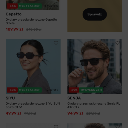
6 kolorów
-54%
WYSYŁKA 24H
Gepetto
Sprawdź
Okulary przeciwsłoneczne Gepetto
Orbita...
109,99 zł
240,00 zł
2 kolory
-50%
WYSYŁKA 24H
-59%
WYSYŁKA 24H
SIYU
SENJA
Okulary przeciwsłoneczne SIYU SUN
Okulary przeciwsłoneczne Senja PL
3593 C1 51
417 C1 z...
49,99 zł
94,99 zł
99,99 zł
229,99 zł