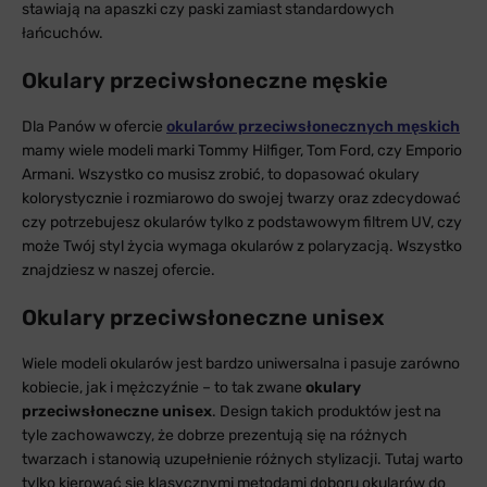
stawiają na apaszki czy paski zamiast standardowych
łańcuchów.
Okulary przeciwsłoneczne męskie
Dla Panów w ofercie
okularów przeciwsłonecznych męskich
mamy wiele modeli marki Tommy Hilfiger, Tom Ford, czy Emporio
Armani. Wszystko co musisz zrobić, to dopasować okulary
kolorystycznie i rozmiarowo do swojej twarzy oraz zdecydować
czy potrzebujesz okularów tylko z podstawowym filtrem UV, czy
może Twój styl życia wymaga okularów z polaryzacją. Wszystko
znajdziesz w naszej ofercie.
Okulary przeciwsłoneczne unisex
Wiele modeli okularów jest bardzo uniwersalna i pasuje zarówno
kobiecie, jak i mężczyźnie – to tak zwane
okulary
przeciwsłoneczne unisex
. Design takich produktów jest na
tyle zachowawczy, że dobrze prezentują się na różnych
twarzach i stanowią uzupełnienie różnych stylizacji. Tutaj warto
tylko kierować się klasycznymi metodami doboru okularów do