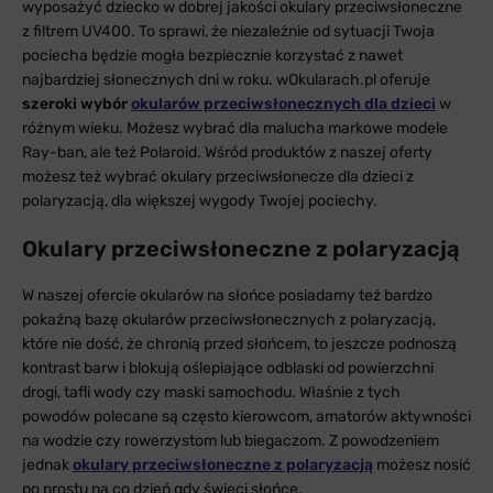
wyposażyć dziecko w dobrej jakości okulary przeciwsłoneczne
z filtrem UV400. To sprawi, że niezależnie od sytuacji Twoja
pociecha będzie mogła bezpiecznie korzystać z nawet
najbardziej słonecznych dni w roku. wOkularach.pl oferuje
szeroki wybór
okularów przeciwsłonecznych dla dzieci
w
różnym wieku. Możesz wybrać dla malucha markowe modele
Ray-ban, ale też Polaroid. Wśród produktów z naszej oferty
możesz też wybrać okulary przeciwsłonecze dla dzieci z
polaryzacją, dla większej wygody Twojej pociechy.
Okulary przeciwsłoneczne z polaryzacją
W naszej ofercie okularów na słońce posiadamy też bardzo
pokaźną bazę okularów przeciwsłonecznych z polaryzacją,
które nie dość, że chronią przed słońcem, to jeszcze podnoszą
kontrast barw i blokują oślepiające odblaski od powierzchni
drogi, tafli wody czy maski samochodu. Właśnie z tych
powodów polecane są często kierowcom, amatorów aktywności
na wodzie czy rowerzystom lub biegaczom. Z powodzeniem
jednak
okulary przeciwsłoneczne z polaryzacją
możesz nosić
po prostu na co dzień gdy świeci słońce.