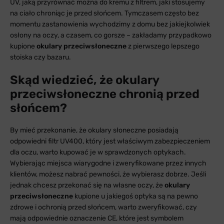
UV, jaką przyrównać można do kremu z filtrem, jaki stosujemy
na ciało chroniąc je przed słońcem. Tymczasem często bez
momentu zastanowienia wychodzimy z domu bez jakiejkolwiek
osłony na oczy, a czasem, co gorsze – zakładamy przypadkowo
kupione
okulary przeciwsłoneczne
z pierwszego lepszego
stoiska czy bazaru.
Skąd wiedzieć, że okulary
przeciwsłoneczne chronią przed
słońcem?
By mieć przekonanie, że okulary słoneczne posiadają
odpowiedni filtr UV400, który jest właściwym zabezpieczeniem
dla oczu, warto kupować je w sprawdzonych optykach.
Wybierając miejsca wiarygodne i zweryfikowane przez innych
klientów, możesz nabrać pewności, że wybierasz dobrze. Jeśli
jednak chcesz przekonać się na własne oczy, że
okulary
przeciwsłoneczne
kupione u jakiegoś optyka są na pewno
zdrowe i ochronią przed słońcem, warto zweryfikować, czy
mają odpowiednie oznaczenie CE, które jest symbolem