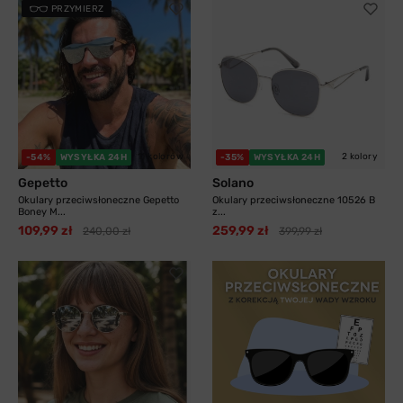
PRZYMIERZ
11 kolorów
2 kolory
-54%
WYSYŁKA 24H
-35%
WYSYŁKA 24H
Gepetto
Solano
Okulary przeciwsłoneczne Gepetto
Okulary przeciwsłoneczne 10526 B
Boney M...
z...
109,99 zł
259,99 zł
240,00 zł
399,99 zł