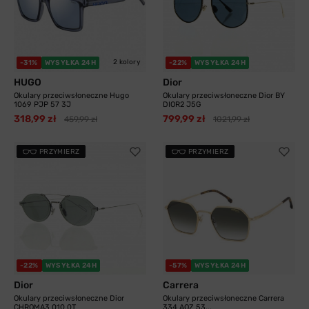
2 kolory
-31%
WYSYŁKA 24H
-22%
WYSYŁKA 24H
HUGO
Dior
Okulary przeciwsłoneczne Hugo
Okulary przeciwsłoneczne Dior BY
1069 PJP 57 3J
DIOR2 J5G
318,99 zł
799,99 zł
459,99 zł
1021,99 zł
PRZYMIERZ
PRZYMIERZ
-22%
WYSYŁKA 24H
-57%
WYSYŁKA 24H
Dior
Carrera
Okulary przeciwsłoneczne Dior
Okulary przeciwsłoneczne Carrera
CHROMA3 010 0T
334 AOZ 53...