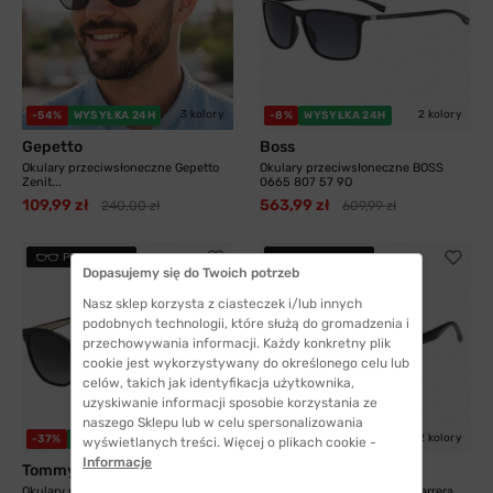
3 kolory
2 kolory
-54%
WYSYŁKA 24H
-8%
WYSYŁKA 24H
Gepetto
Boss
Okulary przeciwsłoneczne Gepetto
Okulary przeciwsłoneczne BOSS
Zenit...
0665 807 57 9O
109,99 zł
563,99 zł
240,00 zł
609,99 zł
PRZYMIERZ
PRZYMIERZ
Dopasujemy się do Twoich potrzeb
Nasz sklep korzysta z ciasteczek i/lub innych
podobnych technologii, które służą do gromadzenia i
przechowywania informacji. Każdy konkretny plik
cookie jest wykorzystywany do określonego celu lub
celów, takich jak identyfikacja użytkownika,
uzyskiwanie informacji sposobie korzystania ze
naszego Sklepu lub w celu spersonalizowania
2 kolory
2 kolory
-37%
WYSYŁKA 24H
-21%
WYSYŁKA 24H
wyświetlanych treści. Więcej o plikach cookie -
Informacje
Tommy Hilfiger
Carrera
Okulary przeciwsłoneczne Tommy
Okulary przeciwsłoneczne Carrera