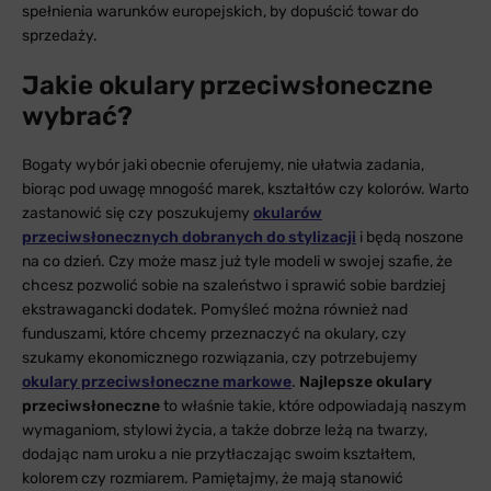
spełnienia warunków europejskich, by dopuścić towar do
sprzedaży.
Jakie okulary przeciwsłoneczne
wybrać?
Bogaty wybór jaki obecnie oferujemy, nie ułatwia zadania,
biorąc pod uwagę mnogość marek, kształtów czy kolorów. Warto
zastanowić się czy poszukujemy
okularów
przeciwsłonecznych dobranych do stylizacji
i będą noszone
na co dzień. Czy może masz już tyle modeli w swojej szafie, że
chcesz pozwolić sobie na szaleństwo i sprawić sobie bardziej
ekstrawagancki dodatek. Pomyśleć można również nad
funduszami, które chcemy przeznaczyć na okulary, czy
szukamy ekonomicznego rozwiązania, czy potrzebujemy
okulary przeciwsłoneczne markowe
.
Najlepsze okulary
przeciwsłoneczne
to właśnie takie, które odpowiadają naszym
wymaganiom, stylowi życia, a także dobrze leżą na twarzy,
dodając nam uroku a nie przytłaczając swoim kształtem,
kolorem czy rozmiarem. Pamiętajmy, że mają stanowić