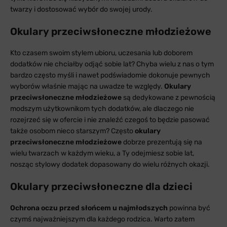
twarzy i dostosować wybór do swojej urody.
Okulary przeciwsłoneczne młodzieżowe
Kto czasem swoim stylem ubioru, uczesania lub doborem
dodatków nie chciałby odjąć sobie lat? Chyba wielu z nas o tym
bardzo często myśli i nawet podświadomie dokonuje pewnych
wyborów właśnie mając na uwadze te względy.
Okulary
przeciwsłoneczne młodzieżowe
są dedykowane z pewnością
modszym użytkownikom tych dodatków, ale dlaczego nie
rozejrzeć się w ofercie i nie znaleźć czegoś to będzie pasować
także osobom nieco starszym? Często
okulary
przeciwsłoneczne młodzieżowe
dobrze prezentują się na
wielu twarzach w każdym wieku, a Ty odejmiesz sobie lat,
nosząc stylowy dodatek dopasowany do wielu różnych okazji.
Okulary przeciwsłoneczne dla dzieci
Ochrona oczu przed słońcem u najmłodszych
powinna być
czymś najważniejszym dla każdego rodzica. Warto zatem