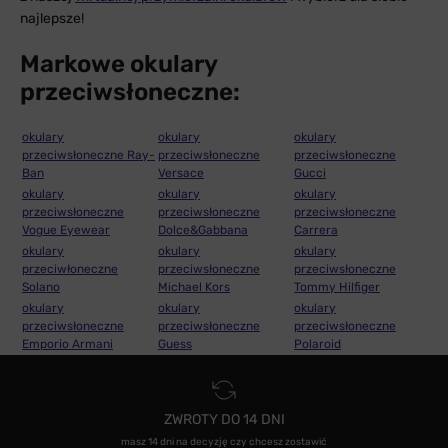
najlepsze!
Markowe okulary
przeciwsłoneczne:
okulary
okulary
okulary
przeciwsłoneczne Ray-
przeciwsłoneczne
przeciwsłoneczne
Ban
Versace
Gucci
okulary
okulary
okulary
przeciwsłoneczne
przeciwsłoneczne
przeciwsłoneczne
Vogue Eyewear
Dolce&Gabbana
Carrera
okulary
okulary
okulary
przeciwłoneczne
przeciwsłoneczne
przeciwsłoneczne
Solano
Michael Kors
Tommy Hilfiger
okulary
okulary
okulary
przeciwsłoneczne
przeciwsłoneczne
przeciwsłoneczne
Emporio Armani
Guess
Polaroid
ZWROTY DO 14 DNI
masz 14 dni na decyzję czy chcesz zostawić