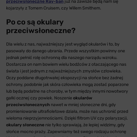
przeciwsłoneczne Ray-ban
już na zawsze będą nam się
kojarzyły z Tomem Cruisem, czy Willem Smithem.
Po co są okulary
przeciwsłoneczne?
Dla wielu z nas, najważniejszy jest wygląd okularów i to, by
pasowały do danego ubrania. Przede wszystkim powinny one
jednak pełnić rolę ochronną dla naszego narządu wzroku.
Dostarcza on nam bowiem wielu bodźców z otaczającego nas
świata i jest jednym z najważniejszych zmysłów człowieka.
Oczy poddane długotrwałej ekspozycji na słońce bez żadnej
ochrony, podobnie jak skóra człowieka mogą zostać poparzone
lub będą podatne na choroby, w tym między innymi nowotwory
gałki ocznej czy powiek. Noszenie
okularów
przeciwsłonecznych
nawet w mniej słoneczne dni, gdy
promieniowanie ultrafioletowe działa, może nas uchronić przed
wieloma nieprzyjemnościami. Dzięki filtrom UV czy polaryzacji,
okulary słoneczne
nie tylko sprawiają, że lepiej widzimy, gdy
słońce mocno praży. Zapewniamy też swego rodzaju ochronę