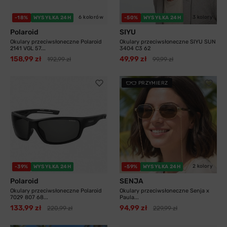
6 kolorów
3 kolory
-18%
WYSYŁKA 24H
-50%
WYSYŁKA 24H
Polaroid
SIYU
Okulary przeciwsłoneczne Polaroid
Okulary przeciwsłoneczne SIYU SUN
2141 VGL 57...
3404 C3 62
158,99 zł
49,99 zł
192,99 zł
99,99 zł
PRZYMIERZ
2 kolory
-39%
WYSYŁKA 24H
-59%
WYSYŁKA 24H
Polaroid
SENJA
Okulary przeciwsłoneczne Polaroid
Okulary przeciwsłoneczne Senja x
7029 807 68...
Paula...
133,99 zł
94,99 zł
220,99 zł
229,99 zł