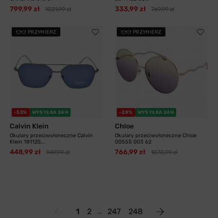
799,99 zł
333,99 zł
1021,99 zł
769,99 zł
PRZYMIERZ
PRZYMIERZ
-53%
WYSYŁKA 24H
-28%
WYSYŁKA 24H
Calvin Klein
Chloe
Okulary przeciwsłoneczne Calvin
Okulary przeciwsłoneczne Chloe
Klein 18112S...
0055S 003 62
448,99 zł
766,99 zł
949,99 zł
1070,99 zł
1
2
247
248