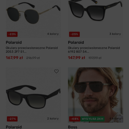
4 kolory
3 kolory
-23%
-25%
Polaroid
Polaroid
Okulary przeciwsłoneczne Polaroid
Okulary przeciwsłoneczne Polaroid
2053 2F7 51...
6192 807 54...
167,99 zł
147,99 zł
216,99 zł
197,99 zł
2 kolory
4 kolory
-27%
-48%
WYSYŁKA 24H
Polaroid
Boss