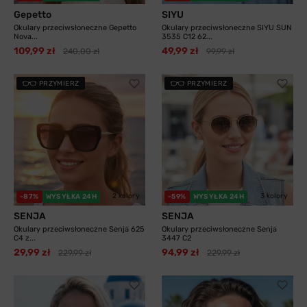
Gepetto
SIYU
Okulary przeciwsłoneczne Gepetto
Okulary przeciwsłoneczne SIYU SUN
Nova...
3535 C12 62...
109,99 zł
49,99 zł
240,00 zł
99,99 zł
PRZYMIERZ
PRZYMIERZ
2 kolory
3 kolory
-87%
WYSYŁKA 24H
-59%
WYSYŁKA 24H
SENJA
SENJA
Okulary przeciwsłoneczne Senja 625
Okulary przeciwsłoneczne Senja
C4 z...
3447 C2
29,99 zł
94,99 zł
229,99 zł
229,99 zł