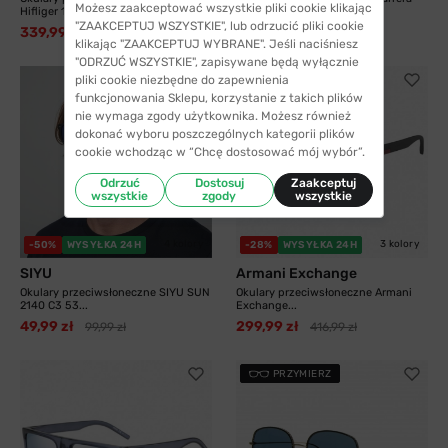
Możesz zaakceptować wszystkie pliki cookie klikając
Hifliger 1811...
8055 003 58...
"ZAAKCEPTUJ WSZYSTKIE", lub odrzucić pliki cookie
339,99 zł
325,99 zł
538,99 zł
413,99 zł
klikając "ZAAKCEPTUJ WYBRANE". Jeśli naciśniesz
"ODRZUĆ WSZYSTKIE", zapisywane będą wyłącznie
pliki cookie niezbędne do zapewnienia
funkcjonowania Sklepu, korzystanie z takich plików
nie wymaga zgody użytkownika. Możesz również
dokonać wyboru poszczególnych kategorii plików
cookie wchodząc w “Chcę dostosować mój wybór”.
Odrzuć
Dostosuj
Zaakceptuj
wszystkie
zgody
wszystkie
4 kolory
3 kolory
-50%
WYSYŁKA 24H
-28%
WYSYŁKA 24H
SIYU
Armani Exchange
Okulary przeciwsłoneczne SIYU SUN
Okulary przeciwsłoneczne Armani
2140 C3 53...
Exchange...
49,99 zł
299,99 zł
99,99 zł
416,99 zł
PRZYMIERZ