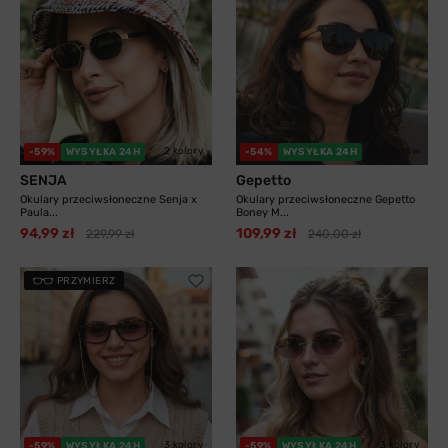
2 kolory
11 kolorów
-59%
WYSYŁKA 24H
-54%
WYSYŁKA 24H
SENJA
Gepetto
Okulary przeciwsłoneczne Senja x
Okulary przeciwsłoneczne Gepetto
Paula...
Boney M...
94,99 zł
109,99 zł
229,99 zł
240,00 zł
PRZYMIERZ
3 kolory
3 kolory
-59%
WYSYŁKA 24H
-59%
WYSYŁKA 24H