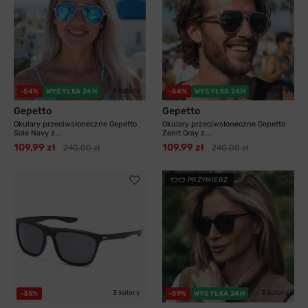
4 kolory
3 kolory
-54%
WYSYŁKA 24H
-54%
WYSYŁKA 24H
Gepetto
Gepetto
Okulary przeciwsłoneczne Gepetto
Okulary przeciwsłoneczne Gepetto
Sole Navy z...
Zenit Gray z...
109,99 zł
109,99 zł
240,00 zł
240,00 zł
PRZYMIERZ
3 kolory
3 kolory
-35%
-59%
WYSYŁKA 24H