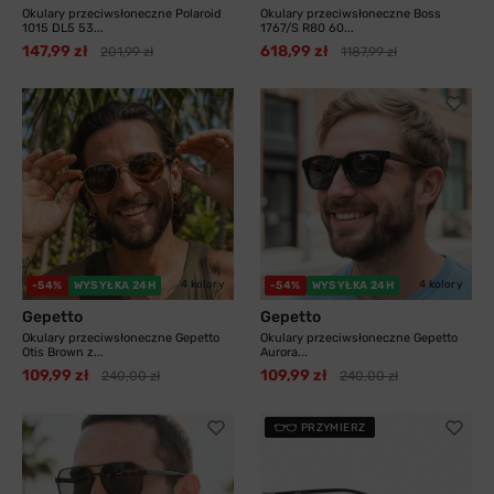
Okulary przeciwsłoneczne Polaroid
Okulary przeciwsłoneczne Boss
1015 DL5 53...
1767/S R80 60...
147,99 zł
618,99 zł
201,99 zł
1187,99 zł
4 kolory
4 kolory
-54%
WYSYŁKA 24H
-54%
WYSYŁKA 24H
Gepetto
Gepetto
Okulary przeciwsłoneczne Gepetto
Okulary przeciwsłoneczne Gepetto
Otis Brown z...
Aurora...
109,99 zł
109,99 zł
240,00 zł
240,00 zł
PRZYMIERZ