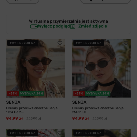
Wirtualna przymierzalnia jest
aktywna
Wyłącz podgląd
Zmień zdjęcie
PRZYMIERZ
PRZYMIERZ
2 kolory
3 kolory
-59%
WYSYŁKA 24H
-59%
WYSYŁKA 24H
SENJA
SENJA
Okulary przeciwsłoneczne Senja
Okulary przeciwsłoneczne Senja
1124 C3 z...
25021 C1
94,99 zł
94,99 zł
229,99 zł
229,99 zł
PRZYMIERZ
PRZYMIERZ