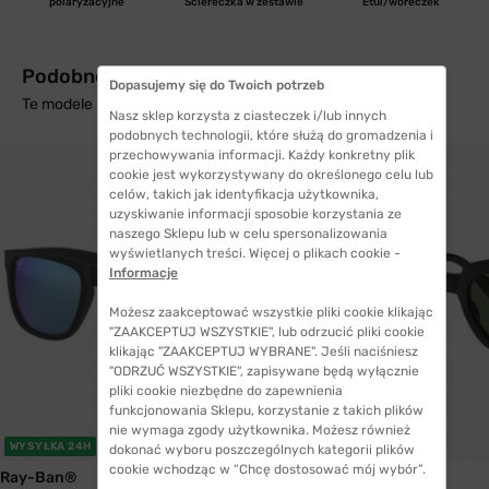
polaryzacyjne
Ściereczka w zestawie
Etui/woreczek
Podobne produkty z wysyłką w 24h
Dopasujemy się do Twoich potrzeb
Te modele mogą Cię zainteresować
Nasz sklep korzysta z ciasteczek i/lub innych
podobnych technologii, które służą do gromadzenia i
przechowywania informacji. Każdy konkretny plik
cookie jest wykorzystywany do określonego celu lub
celów, takich jak identyfikacja użytkownika,
uzyskiwanie informacji sposobie korzystania ze
naszego Sklepu lub w celu spersonalizowania
wyświetlanych treści. Więcej o plikach cookie -
Informacje
Możesz zaakceptować wszystkie pliki cookie klikając
"ZAAKCEPTUJ WSZYSTKIE", lub odrzucić pliki cookie
klikając "ZAAKCEPTUJ WYBRANE". Jeśli naciśniesz
"ODRZUĆ WSZYSTKIE", zapisywane będą wyłącznie
pliki cookie niezbędne do zapewnienia
funkcjonowania Sklepu, korzystanie z takich plików
nie wymaga zgody użytkownika. Możesz również
WYSYŁKA 24H
dokonać wyboru poszczególnych kategorii plików
cookie wchodząc w “Chcę dostosować mój wybór”.
Ray-Ban®
Ray-Ban®