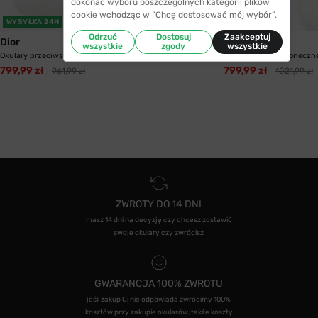
dokonać wyboru poszczególnych kategorii plików
cookie wchodząc w “Chcę dostosować mój wybór”.
WYSYŁKA 24H
WYSYŁKA 24H
Odrzuć
Dostosuj
Zaakceptuj
Dior
Dior
wszystkie
zgody
wszystkie
Okulary przeciwsłoneczne Dior Stellaire6 J5G
Okulary przeciwsłoneczn
799,99 zł
799,99 zł
961,99 zł
1021,99 zł
ZWROTY DO 14 DNI
masz 14 dni na decyzję czy chcesz zostawić
swoje okulary czy zwrócisz
GWARANCJA 100% ZWROTU
jeśli zakup Ci nie odpowiada zwrócimy 100%
kosztów przy zakupie okularów, także koszty