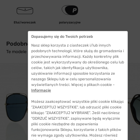
Etui/woreczek
polaryzacyjne
Dopasujemy się do Twoich potrzeb
Podobne produkty z wysyłką w 24h
Nasz sklep korzysta z ciasteczek i/lub innych
podobnych technologii, które służą do gromadzenia i
Te modele mogą Cię zainteresować
przechowywania informacji. Każdy konkretny plik
cookie jest wykorzystywany do określonego celu lub
celów, takich jak identyfikacja użytkownika,
uzyskiwanie informacji sposobie korzystania ze
naszego Sklepu lub w celu spersonalizowania
wyświetlanych treści. Więcej o plikach cookie -
Informacje
Możesz zaakceptować wszystkie pliki cookie klikając
"ZAAKCEPTUJ WSZYSTKIE", lub odrzucić pliki cookie
klikając "ZAAKCEPTUJ WYBRANE". Jeśli naciśniesz
"ODRZUĆ WSZYSTKIE", zapisywane będą wyłącznie
pliki cookie niezbędne do zapewnienia
funkcjonowania Sklepu, korzystanie z takich plików
nie wymaga zgody użytkownika. Możesz również