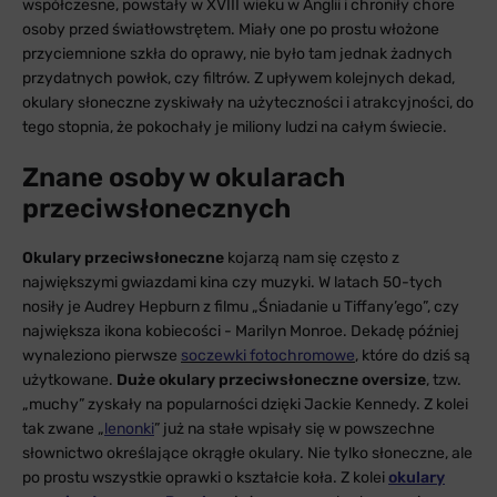
współczesne, powstały w XVIII wieku w Anglii i chroniły chore
osoby przed światłowstrętem. Miały one po prostu włożone
przyciemnione szkła do oprawy, nie było tam jednak żadnych
przydatnych powłok, czy filtrów. Z upływem kolejnych dekad,
okulary słoneczne zyskiwały na użyteczności i atrakcyjności, do
tego stopnia, że pokochały je miliony ludzi na całym świecie.
Znane osoby w okularach
przeciwsłonecznych
Okulary przeciwsłoneczne
kojarzą nam się często z
największymi gwiazdami kina czy muzyki. W latach 50-tych
nosiły je Audrey Hepburn z filmu „Śniadanie u Tiffany’ego”, czy
największa ikona kobiecości - Marilyn Monroe. Dekadę później
wynaleziono pierwsze
soczewki fotochromowe
, które do dziś są
użytkowane.
Duże okulary przeciwsłoneczne oversize
, tzw.
„muchy” zyskały na popularności dzięki Jackie Kennedy. Z kolei
tak zwane „
lenonki
” już na stałe wpisały się w powszechne
słownictwo określające okrągłe okulary. Nie tylko słoneczne, ale
po prostu wszystkie oprawki o kształcie koła. Z kolei
okulary