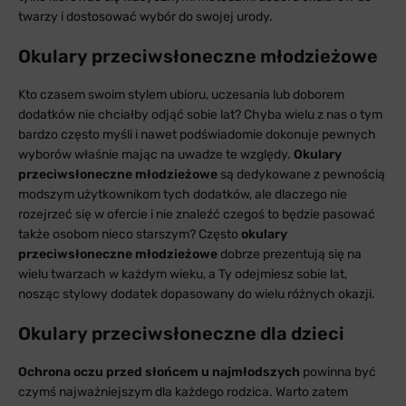
twarzy i dostosować wybór do swojej urody.
Okulary przeciwsłoneczne młodzieżowe
Kto czasem swoim stylem ubioru, uczesania lub doborem
dodatków nie chciałby odjąć sobie lat? Chyba wielu z nas o tym
bardzo często myśli i nawet podświadomie dokonuje pewnych
wyborów właśnie mając na uwadze te względy.
Okulary
przeciwsłoneczne młodzieżowe
są dedykowane z pewnością
modszym użytkownikom tych dodatków, ale dlaczego nie
rozejrzeć się w ofercie i nie znaleźć czegoś to będzie pasować
także osobom nieco starszym? Często
okulary
przeciwsłoneczne młodzieżowe
dobrze prezentują się na
wielu twarzach w każdym wieku, a Ty odejmiesz sobie lat,
nosząc stylowy dodatek dopasowany do wielu różnych okazji.
Okulary przeciwsłoneczne dla dzieci
Ochrona oczu przed słońcem u najmłodszych
powinna być
czymś najważniejszym dla każdego rodzica. Warto zatem