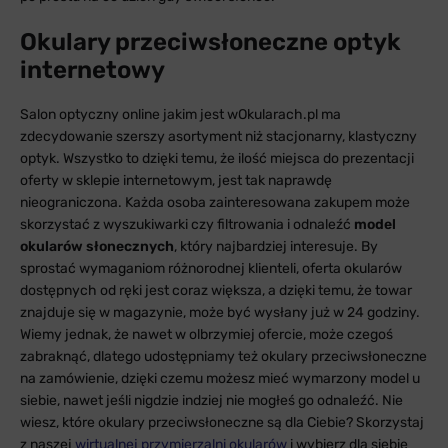
Okulary przeciwsłoneczne optyk
internetowy
Salon optyczny online jakim jest wOkularach.pl ma
zdecydowanie szerszy asortyment niż stacjonarny, klastyczny
optyk. Wszystko to dzięki temu, że ilość miejsca do prezentacji
oferty w sklepie internetowym, jest tak naprawdę
nieograniczona. Każda osoba zainteresowana zakupem może
skorzystać z wyszukiwarki czy filtrowania i odnaleźć
model
okularów słonecznych
, który najbardziej interesuje. By
sprostać wymaganiom różnorodnej klienteli, oferta okularów
dostępnych od ręki jest coraz większa, a dzięki temu, że towar
znajduje się w magazynie, może być wysłany już w 24 godziny.
Wiemy jednak, że nawet w olbrzymiej ofercie, może czegoś
zabraknąć, dlatego udostępniamy też okulary przeciwsłoneczne
na zamówienie, dzięki czemu możesz mieć wymarzony model u
siebie, nawet jeśli nigdzie indziej nie mogłeś go odnaleźć. Nie
wiesz, które okulary przeciwsłoneczne są dla Ciebie? Skorzystaj
z naszej
wirtualnej przymierzalni okularów
i wybierz dla siebie