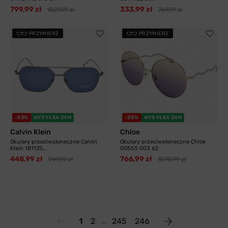
799,99 zł
333,99 zł
1021,99 zł
769,99 zł
PRZYMIERZ
PRZYMIERZ
-53%
WYSYŁKA 24H
-28%
WYSYŁKA 24H
Calvin Klein
Chloe
Okulary przeciwsłoneczne Calvin
Okulary przeciwsłoneczne Chloe
Klein 18112S...
0055S 003 62
448,99 zł
766,99 zł
949,99 zł
1070,99 zł
1
2
245
246