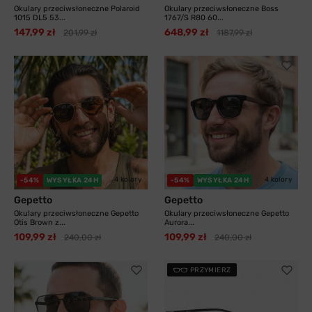
Okulary przeciwsłoneczne Polaroid
Okulary przeciwsłoneczne Boss
1015 DL5 53...
1767/S R80 60...
147,99 zł
648,99 zł
201,99 zł
1187,99 zł
4 kolory
4 kolory
-54%
WYSYŁKA 24H
-54%
WYSYŁKA 24H
Gepetto
Gepetto
Okulary przeciwsłoneczne Gepetto
Okulary przeciwsłoneczne Gepetto
Otis Brown z...
Aurora...
109,99 zł
109,99 zł
240,00 zł
240,00 zł
PRZYMIERZ