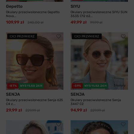
Gepetto
SIYU
Okulary przeciwsłoneczne Gepetto
Okulary przeciwsłoneczne SIYU SUN
Nova...
3535 C12 62...
109,99 zł
49,99 zł
240,00 zł
99,99 zł
PRZYMIERZ
PRZYMIERZ
2 kolory
3 kolory
-87%
WYSYŁKA 24H
-59%
WYSYŁKA 24H
SENJA
SENJA
Okulary przeciwsłoneczne Senja 625
Okulary przeciwsłoneczne Senja
C4 z...
3447 C2
29,99 zł
94,99 zł
229,99 zł
229,99 zł