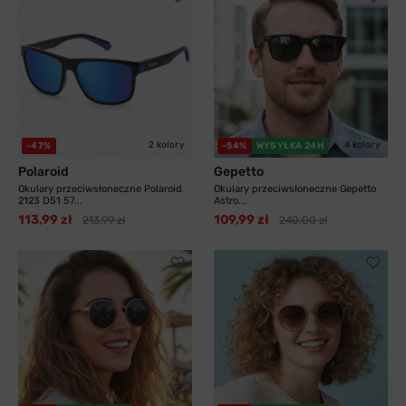
2 kolory
4 kolory
-47%
-54%
WYSYŁKA 24H
Polaroid
Gepetto
Okulary przeciwsłoneczne Polaroid
Okulary przeciwsłoneczne Gepetto
2123 D51 57...
Astro...
113,99 zł
109,99 zł
213,99 zł
240,00 zł