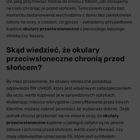
UV, jaką przyrównać można do kremu z filtrem, jaki stosujemy
na ciało chroniąc je przed słońcem. Tymczasem często bez
momentu zastanowienia wychodzimy z domu bez jakiejkolwiek
osłony na oczy, a czasem, co gorsze – zakładamy przypadkowo
kupione
okulary przeciwsłoneczne
z pierwszego lepszego
stoiska czy bazaru.
Skąd wiedzieć, że okulary
przeciwsłoneczne chronią przed
słońcem?
By mieć przekonanie, że okulary słoneczne posiadają
odpowiedni filtr UV400, który jest właściwym zabezpieczeniem
dla oczu, warto kupować je w sprawdzonych optykach.
Wybierając miejsca wiarygodne i zweryfikowane przez innych
klientów, możesz nabrać pewności, że wybierasz dobrze. Jeśli
jednak chcesz przekonać się na własne oczy, że
okulary
przeciwsłoneczne
kupione u jakiegoś optyka są na pewno
zdrowe i ochronią przed słońcem, warto zweryfikować, czy
mają odpowiednie oznaczenie CE, które jest symbolem