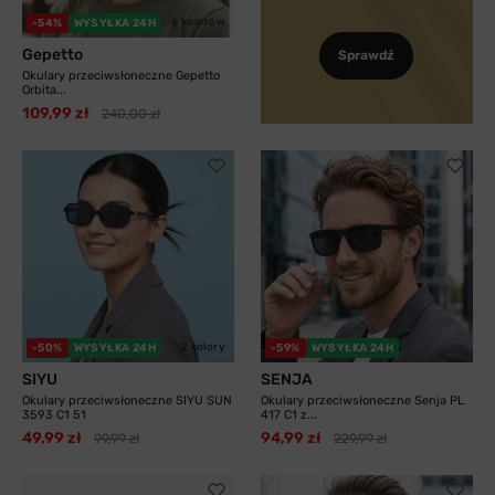
6 kolorów
-54%
WYSYŁKA 24H
Gepetto
Sprawdź
Okulary przeciwsłoneczne Gepetto
Orbita...
109,99 zł
240,00 zł
2 kolory
-50%
WYSYŁKA 24H
-59%
WYSYŁKA 24H
SIYU
SENJA
Okulary przeciwsłoneczne SIYU SUN
Okulary przeciwsłoneczne Senja PL
3593 C1 51
417 C1 z...
49,99 zł
94,99 zł
99,99 zł
229,99 zł