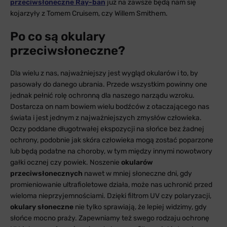
przeciwsłoneczne Ray-ban
już na zawsze będą nam się
kojarzyły z Tomem Cruisem, czy Willem Smithem.
Po co są okulary
przeciwsłoneczne?
Dla wielu z nas, najważniejszy jest wygląd okularów i to, by
pasowały do danego ubrania. Przede wszystkim powinny one
jednak pełnić rolę ochronną dla naszego narządu wzroku.
Dostarcza on nam bowiem wielu bodźców z otaczającego nas
świata i jest jednym z najważniejszych zmysłów człowieka.
Oczy poddane długotrwałej ekspozycji na słońce bez żadnej
ochrony, podobnie jak skóra człowieka mogą zostać poparzone
lub będą podatne na choroby, w tym między innymi nowotwory
gałki ocznej czy powiek. Noszenie
okularów
przeciwsłonecznych
nawet w mniej słoneczne dni, gdy
promieniowanie ultrafioletowe działa, może nas uchronić przed
wieloma nieprzyjemnościami. Dzięki filtrom UV czy polaryzacji,
okulary słoneczne
nie tylko sprawiają, że lepiej widzimy, gdy
słońce mocno praży. Zapewniamy też swego rodzaju ochronę