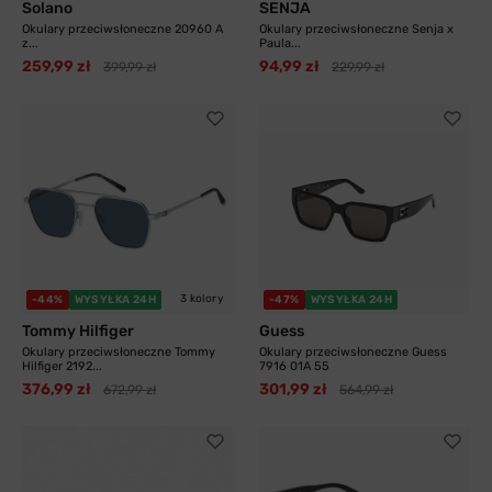
Solano
SENJA
Okulary przeciwsłoneczne 20960 A
Okulary przeciwsłoneczne Senja x
z...
Paula...
259,99 zł
94,99 zł
399,99 zł
229,99 zł
3 kolory
-44%
WYSYŁKA 24H
-47%
WYSYŁKA 24H
Tommy Hilfiger
Guess
Okulary przeciwsłoneczne Tommy
Okulary przeciwsłoneczne Guess
Hilfiger 2192...
7916 01A 55
376,99 zł
301,99 zł
672,99 zł
564,99 zł