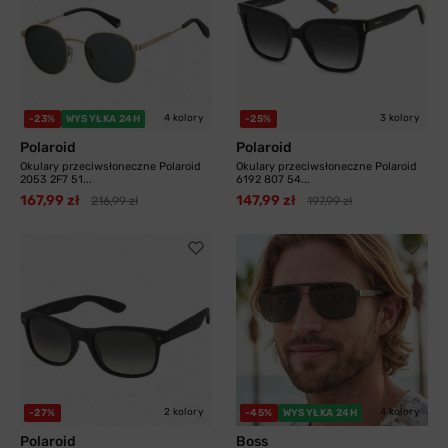
4 kolory
3 kolory
-23%
WYSYŁKA 24H
-25%
Polaroid
Polaroid
Okulary przeciwsłoneczne Polaroid
Okulary przeciwsłoneczne Polaroid
2053 2F7 51...
6192 807 54...
167,99 zł
147,99 zł
216,99 zł
197,99 zł
2 kolory
4 kolory
-27%
-45%
WYSYŁKA 24H
Polaroid
Boss