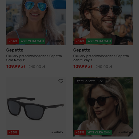
4 kolory
3 kolory
-54%
WYSYŁKA 24H
-54%
WYSYŁKA 24H
Gepetto
Gepetto
Okulary przeciwsłoneczne Gepetto
Okulary przeciwsłoneczne Gepetto
Sole Navy z...
Zenit Gray z...
109,99 zł
109,99 zł
240,00 zł
240,00 zł
PRZYMIERZ
3 kolory
3 kolory
-35%
-59%
WYSYŁKA 24H