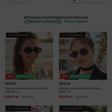
Wirtualna przymierzalnia jest
aktywna
Wyłącz podgląd
Zmień zdjęcie
PRZYMIERZ
PRZYMIERZ
2 kolory
3 kolory
-59%
WYSYŁKA 24H
-59%
WYSYŁKA 24H
SENJA
SENJA
Okulary przeciwsłoneczne Senja
Okulary przeciwsłoneczne Senja
1124 C3 z...
25021 C1
94,99 zł
94,99 zł
229,99 zł
229,99 zł
PRZYMIERZ
PRZYMIERZ