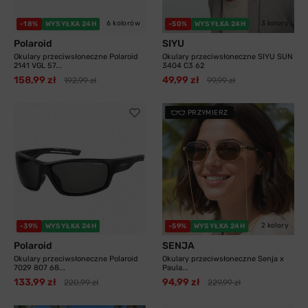
6 kolorów
3 kolory
-18%
WYSYŁKA 24H
-50%
WYSYŁKA 24H
Polaroid
SIYU
Okulary przeciwsłoneczne Polaroid
Okulary przeciwsłoneczne SIYU SUN
2141 VGL 57...
3404 C3 62
158,99 zł
49,99 zł
192,99 zł
99,99 zł
PRZYMIERZ
2 kolory
-39%
WYSYŁKA 24H
-59%
WYSYŁKA 24H
Polaroid
SENJA
Okulary przeciwsłoneczne Polaroid
Okulary przeciwsłoneczne Senja x
7029 807 68...
Paula...
133,99 zł
94,99 zł
220,99 zł
229,99 zł