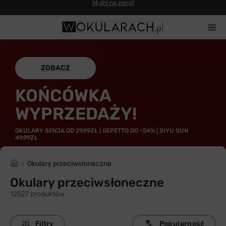
Gwarancja 100% zwrotu
ZOBACZ
KOŃCÓWKA
WYPRZEDAŻY!
OKULARY SENJA OD 29,99ZŁ | GEPETTO DO -54% | SIYU SUN
49,99ZŁ
Okulary przeciwsłoneczne
Okulary przeciwsłoneczne
12527 produktów
Filtry
Popularność