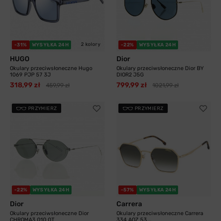
2 kolory
-31%
WYSYŁKA 24H
-22%
WYSYŁKA 24H
HUGO
Dior
Okulary przeciwsłoneczne Hugo
Okulary przeciwsłoneczne Dior BY
1069 PJP 57 3J
DIOR2 J5G
318,99 zł
799,99 zł
459,99 zł
1021,99 zł
PRZYMIERZ
PRZYMIERZ
-22%
WYSYŁKA 24H
-57%
WYSYŁKA 24H
Dior
Carrera
Okulary przeciwsłoneczne Dior
Okulary przeciwsłoneczne Carrera
CHROMA3 010 0T
334 AOZ 53...