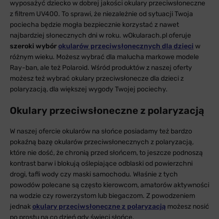
wyposażyć dziecko w dobrej jakości okulary przeciwsłoneczne
z filtrem UV400. To sprawi, że niezależnie od sytuacji Twoja
pociecha będzie mogła bezpiecznie korzystać z nawet
najbardziej słonecznych dni w roku. wOkularach.pl oferuje
szeroki wybór
okularów przeciwsłonecznych dla dzieci
w
różnym wieku. Możesz wybrać dla malucha markowe modele
Ray-ban, ale też Polaroid. Wśród produktów z naszej oferty
możesz też wybrać okulary przeciwsłonecze dla dzieci z
polaryzacją, dla większej wygody Twojej pociechy.
Okulary przeciwsłoneczne z polaryzacją
W naszej ofercie okularów na słońce posiadamy też bardzo
pokaźną bazę okularów przeciwsłonecznych z polaryzacją,
które nie dość, że chronią przed słońcem, to jeszcze podnoszą
kontrast barw i blokują oślepiające odblaski od powierzchni
drogi, tafli wody czy maski samochodu. Właśnie z tych
powodów polecane są często kierowcom, amatorów aktywności
na wodzie czy rowerzystom lub biegaczom. Z powodzeniem
jednak
okulary przeciwsłoneczne z polaryzacją
możesz nosić
po prostu na co dzień gdy świeci słońce.