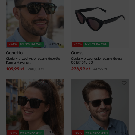
4 kolory
-54%
WYSYŁKA 24H
-33%
WYSYŁKA 24H
Gepetto
Guess
Okulary przeciwsłoneczne Gepetto
Okulary przeciwsłoneczne Guess
Karma Havana...
00137 01U 50
109,99 zł
278,99 zł
240,00 zł
417,99 zł
3 kolory
2 kolory
-54%
WYSYŁKA 24H
-50%
WYSYŁKA 24H