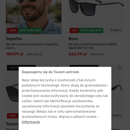
3 kolory
2 kolory
-54%
WYSYŁKA 24H
-8%
WYSYŁKA 24H
Gepetto
Boss
Okulary przeciwsłoneczne Gepetto
Okulary przeciwsłoneczne BOSS
Zenit...
0665 807 57 9O
109,99 zł
563,99 zł
240,00 zł
609,99 zł
PRZYMIERZ
PRZYMIERZ
Dopasujemy się do Twoich potrzeb
Nasz sklep korzysta z ciasteczek i/lub innych
podobnych technologii, które służą do gromadzenia i
przechowywania informacji. Każdy konkretny plik
cookie jest wykorzystywany do określonego celu lub
celów, takich jak identyfikacja użytkownika,
uzyskiwanie informacji sposobie korzystania ze
naszego Sklepu lub w celu spersonalizowania
2 kolory
2 kolory
-37%
WYSYŁKA 24H
-21%
WYSYŁKA 24H
wyświetlanych treści. Więcej o plikach cookie -
Informacje
Tommy Hilfiger
Carrera
Okulary przeciwsłoneczne Tommy
Okulary przeciwsłoneczne Carrera