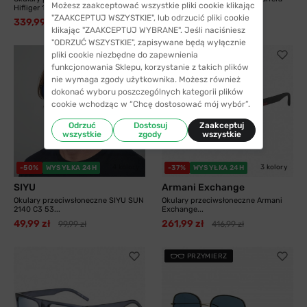
Możesz zaakceptować wszystkie pliki cookie klikając
Hifliger 1811...
8055 003 58...
"ZAAKCEPTUJ WSZYSTKIE", lub odrzucić pliki cookie
339,99 zł
325,99 zł
538,99 zł
413,99 zł
klikając "ZAAKCEPTUJ WYBRANE". Jeśli naciśniesz
"ODRZUĆ WSZYSTKIE", zapisywane będą wyłącznie
pliki cookie niezbędne do zapewnienia
funkcjonowania Sklepu, korzystanie z takich plików
nie wymaga zgody użytkownika. Możesz również
dokonać wyboru poszczególnych kategorii plików
cookie wchodząc w “Chcę dostosować mój wybór”.
Odrzuć
Dostosuj
Zaakceptuj
wszystkie
zgody
wszystkie
4 kolory
3 kolory
-50%
WYSYŁKA 24H
-37%
WYSYŁKA 24H
SIYU
Armani Exchange
Okulary przeciwsłoneczne SIYU SUN
Okulary przeciwsłoneczne Armani
2140 C3 53...
Exchange...
49,99 zł
261,99 zł
99,99 zł
416,99 zł
PRZYMIERZ