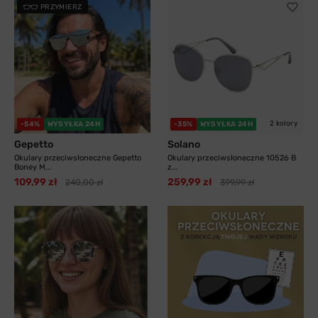
PRZYMIERZ
11 kolorów
2 kolory
-54%
WYSYŁKA 24H
-35%
WYSYŁKA 24H
Gepetto
Solano
Okulary przeciwsłoneczne Gepetto
Okulary przeciwsłoneczne 10526 B
Boney M...
z...
109,99 zł
259,99 zł
240,00 zł
399,99 zł