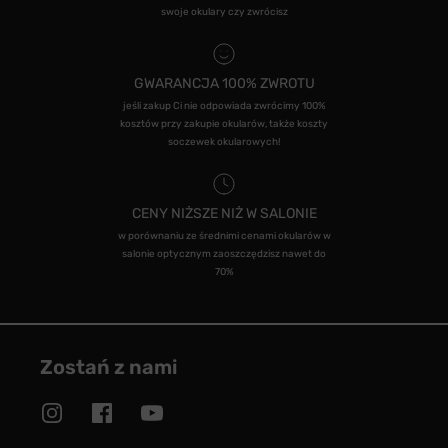
swoje okulary czy zwrócisz
GWARANCJA 100% ZWROTU
jeśli zakup Ci nie odpowiada zwrócimy 100%
kosztów przy zakupie okularów, także koszty
soczewek okularowych!
CENY NIŻSZE NIŻ W SALONIE
w porównaniu ze średnimi cenami okularów w
salonie optycznym zaoszczędzisz nawet do
70%
Zostań z nami