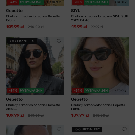
6 kolorów
3 kolory
-54%
WYSYŁKA 24H
-50%
WYSYŁKA 24H
Gepetto
SIYU
Okulary przeciwsłoneczne Gepetto
Okulary przeciwsłoneczne SIYU SUN
Orbita...
2305 C4 48
109,99 zł
49,99 zł
240,00 zł
99,99 zł
PRZYMIERZ
7 kolorów
2 kolory
-54%
WYSYŁKA 24H
-54%
WYSYŁKA 24H
Gepetto
Gepetto
Okulary przeciwsłoneczne Gepetto
Okulary przeciwsłoneczne Gepetto
Abba...
Luna...
109,99 zł
109,99 zł
240,00 zł
240,00 zł
PRZYMIERZ