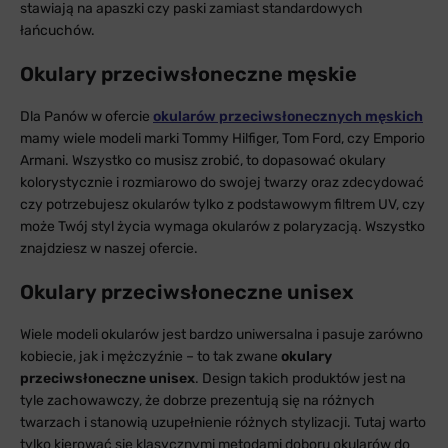
stawiają na apaszki czy paski zamiast standardowych
łańcuchów.
Okulary przeciwsłoneczne męskie
Dla Panów w ofercie
okularów przeciwsłonecznych męskich
mamy wiele modeli marki Tommy Hilfiger, Tom Ford, czy Emporio
Armani. Wszystko co musisz zrobić, to dopasować okulary
kolorystycznie i rozmiarowo do swojej twarzy oraz zdecydować
czy potrzebujesz okularów tylko z podstawowym filtrem UV, czy
może Twój styl życia wymaga okularów z polaryzacją. Wszystko
znajdziesz w naszej ofercie.
Okulary przeciwsłoneczne unisex
Wiele modeli okularów jest bardzo uniwersalna i pasuje zarówno
kobiecie, jak i mężczyźnie – to tak zwane
okulary
przeciwsłoneczne unisex
. Design takich produktów jest na
tyle zachowawczy, że dobrze prezentują się na różnych
twarzach i stanowią uzupełnienie różnych stylizacji. Tutaj warto
tylko kierować się klasycznymi metodami doboru okularów do