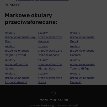
najlepsze!
Markowe okulary
przeciwsłoneczne:
okulary
okulary
okulary
przeciwsłoneczne Ray-
przeciwsłoneczne
przeciwsłoneczne
Ban
Versace
Gucci
okulary
okulary
okulary
przeciwsłoneczne
przeciwsłoneczne
przeciwsłoneczne
Vogue Eyewear
Dolce&Gabbana
Carrera
okulary
okulary
okulary
przeciwłoneczne
przeciwsłoneczne
przeciwsłoneczne
Solano
Michael Kors
Tommy Hilfiger
okulary
okulary
okulary
przeciwsłoneczne
przeciwsłoneczne
przeciwsłoneczne
Emporio Armani
Guess
Polaroid
ZWROTY DO 14 DNI
masz 14 dni na decyzję czy chcesz zostawić