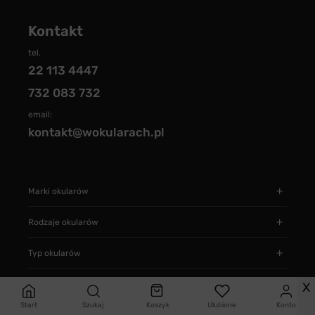
Kontakt
tel.
22 113 4447
732 083 732
email:
kontakt@wokularach.pl
Marki okularów
Rodzaje okularów
Typ okularów
Informacje
X
Start
Szukaj
Koszyk
Ulubione
Konto
Jak zamawiać