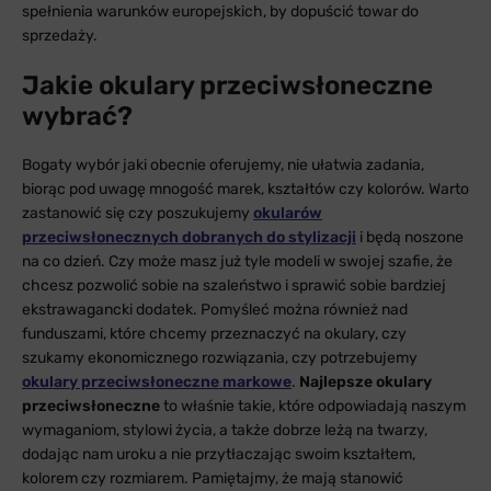
spełnienia warunków europejskich, by dopuścić towar do
sprzedaży.
Jakie okulary przeciwsłoneczne
wybrać?
Bogaty wybór jaki obecnie oferujemy, nie ułatwia zadania,
biorąc pod uwagę mnogość marek, kształtów czy kolorów. Warto
zastanowić się czy poszukujemy
okularów
przeciwsłonecznych dobranych do stylizacji
i będą noszone
na co dzień. Czy może masz już tyle modeli w swojej szafie, że
chcesz pozwolić sobie na szaleństwo i sprawić sobie bardziej
ekstrawagancki dodatek. Pomyśleć można również nad
funduszami, które chcemy przeznaczyć na okulary, czy
szukamy ekonomicznego rozwiązania, czy potrzebujemy
okulary przeciwsłoneczne markowe
.
Najlepsze okulary
przeciwsłoneczne
to właśnie takie, które odpowiadają naszym
wymaganiom, stylowi życia, a także dobrze leżą na twarzy,
dodając nam uroku a nie przytłaczając swoim kształtem,
kolorem czy rozmiarem. Pamiętajmy, że mają stanowić