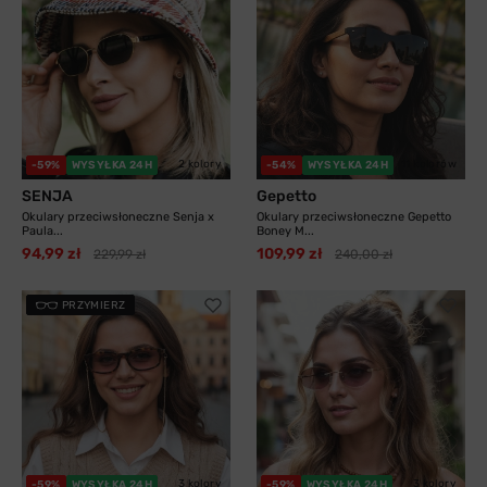
2 kolory
11 kolorów
-59%
WYSYŁKA 24H
-54%
WYSYŁKA 24H
SENJA
Gepetto
Okulary przeciwsłoneczne Senja x
Okulary przeciwsłoneczne Gepetto
Paula...
Boney M...
94,99 zł
109,99 zł
229,99 zł
240,00 zł
PRZYMIERZ
3 kolory
3 kolory
-59%
WYSYŁKA 24H
-59%
WYSYŁKA 24H