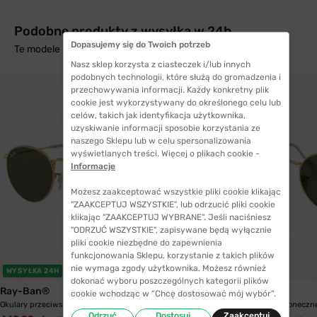
Podobne produkty z wysyłką w 24h
Dopasujemy się do Twoich potrzeb
Te modele mogą Cię zainteresować
Nasz sklep korzysta z ciasteczek i/lub innych
podobnych technologii, które służą do gromadzenia i
przechowywania informacji. Każdy konkretny plik
cookie jest wykorzystywany do określonego celu lub
celów, takich jak identyfikacja użytkownika,
uzyskiwanie informacji sposobie korzystania ze
naszego Sklepu lub w celu spersonalizowania
wyświetlanych treści. Więcej o plikach cookie -
Informacje
Możesz zaakceptować wszystkie pliki cookie klikając
"ZAAKCEPTUJ WSZYSTKIE", lub odrzucić pliki cookie
klikając "ZAAKCEPTUJ WYBRANE". Jeśli naciśniesz
"ODRZUĆ WSZYSTKIE", zapisywane będą wyłącznie
pliki cookie niezbędne do zapewnienia
funkcjonowania Sklepu, korzystanie z takich plików
nie wymaga zgody użytkownika. Możesz również
WYSYŁKA 24H
WYSYŁKA 24H
dokonać wyboru poszczególnych kategorii plików
Ray-Ban®
Ray-Ban®
cookie wchodząc w “Chcę dostosować mój wybór”.
Okulary przeciwsłoneczne Ray-Ban® 3447 001 47...
Okulary przeciwsłoneczn
Odrzuć
Dostosuj
Zaakceptuj