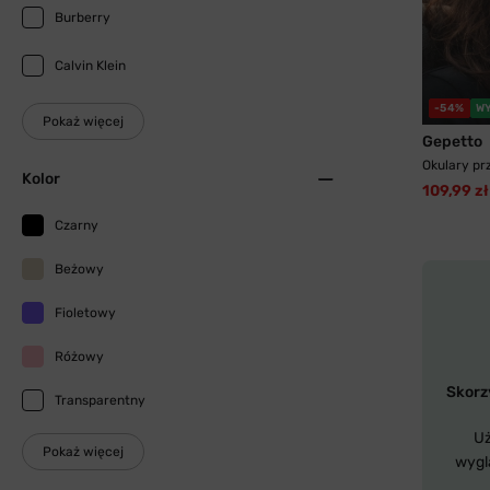
Burberry
Calvin Klein
-54%
W
Pokaż więcej
Gepetto
Okulary pr
Kolor
109,99 zł
Czarny
Beżowy
Fioletowy
Różowy
Skorzy
Transparentny
Uż
Pokaż więcej
wygl