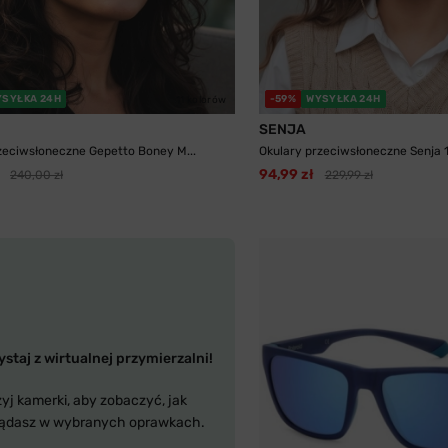
YSYŁKA 24H
-59%
WYSYŁKA 24H
11 kolorów
SENJA
zeciwsłoneczne Gepetto Boney M...
Okulary przeciwsłoneczne Senja 11
94,99 zł
240,00 zł
229,99 zł
staj z wirtualnej przymierzalni!
yj kamerki, aby zobaczyć, jak
ądasz w wybranych oprawkach.