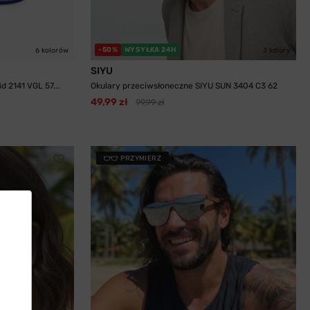
-50%
WYSYŁKA 24H
6 kolorów
3 kolory
SIYU
 2141 VGL 57...
Okulary przeciwsłoneczne SIYU SUN 3404 C3 62
49,99 zł
99,99 zł
PRZYMIERZ