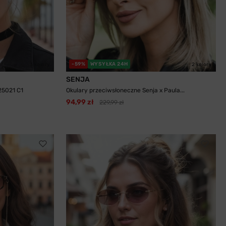
-59%
WYSYŁKA 24H
3 kolory
2 kolory
SENJA
25021 C1
Okulary przeciwsłoneczne Senja x Paula...
94,99 zł
229,99 zł