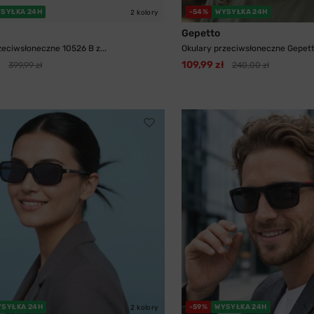
SYŁKA 24H
-54%
WYSYŁKA 24H
2 kolory
Gepetto
zeciwsłoneczne 10526 B z...
Okulary przeciwsłoneczne Gepetto
ł
109,99 zł
399,99 zł
240,00 zł
YSYŁKA 24H
-59%
WYSYŁKA 24H
2 kolory