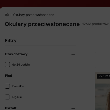
Okulary przeciwsłoneczne
Okulary przeciwsłoneczne
12616 produktów
Filtry
Czas dostawy
do 24 godzin
Płeć
PR
Damskie
Męskie
Kształt