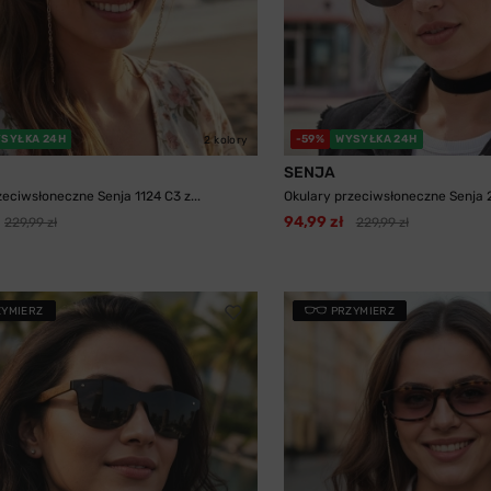
SYŁKA 24H
-59%
WYSYŁKA 24H
2 kolory
SENJA
zeciwsłoneczne Senja 1124 C3 z...
Okulary przeciwsłoneczne Senja 
94,99 zł
229,99 zł
229,99 zł
ZYMIERZ
PRZYMIERZ