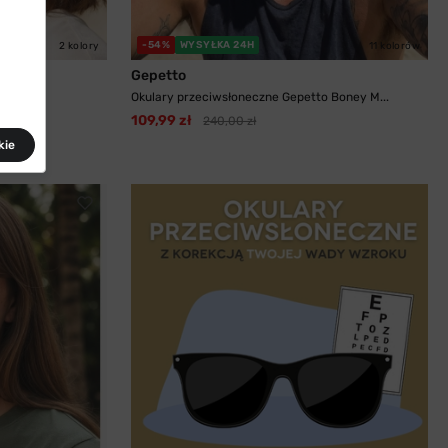
-54%
WYSYŁKA 24H
2 kolory
11 kolorów
Gepetto
Paula...
Okulary przeciwsłoneczne Gepetto Boney M...
109,99 zł
240,00 zł
kie