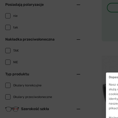
Posiadają polaryzacje
nie
tak
Nakładka przeciwsłoneczna
TAK
NIE
Typ produktu
Dopas
Nasz s
Okulary korekcyjne
służą
cookie
Okulary przeciwsłoneczne
identy
nasze
plikac
Szerokość szkła
Możes