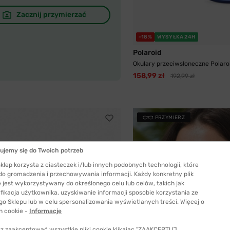
Zacznij przymierzać
-18%
WYSYŁKA 24H
Polaroid
Okulary przeciwsłoneczne Polaroid
158,99 zł
192,99 zł
PRZYMIERZ
ujemy się do Twoich potrzeb
klep korzysta z ciasteczek i/lub innych podobnych technologii, które
 do gromadzenia i przechowywania informacji. Każdy konkretny plik
 jest wykorzystywany do określonego celu lub celów, takich jak
fikacja użytkownika, uzyskiwanie informacji sposobie korzystania ze
go Sklepu lub w celu spersonalizowania wyświetlanych treści. Więcej o
h cookie -
Informacje
z zaakceptować wszystkie pliki cookie klikając "ZAAKCEPTUJ