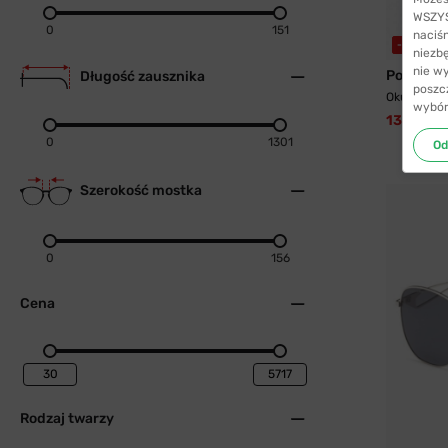
WSZYST
0
151
naciś
-39%
WY
niezb
nie w
Polaroid
Długość zausznika
poszc
Okulary pr
wybór
133,99 zł
0
1301
Od
Szerokość mostka
0
156
Cena
Rodzaj twarzy