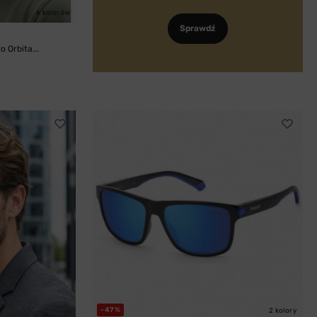
6 kolorów
Sprawdź
 Orbita...
-47%
2 kolory