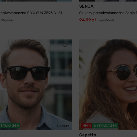
SENJA
zeciwsłoneczne SIYU SUN 3593 C1 51
Okulary przeciwsłoneczne Senja PL
94,99 zł
99,99 zł
229,99 zł
YSYŁKA 24H
-54%
WYSYŁKA 24H
4 kolory
Gepetto