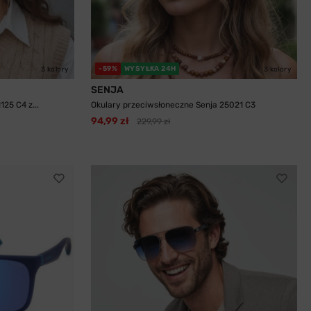
-59%
WYSYŁKA 24H
3 kolory
3 kolory
SENJA
25 C4 z...
Okulary przeciwsłoneczne Senja 25021 C3
94,99 zł
229,99 zł