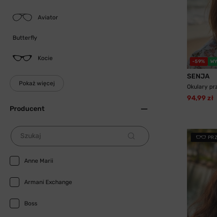
Aviator
Butterfly
Kocie
-59%
WY
SENJA
Pokaż więcej
Okulary pr
94,99 zł
Producent
Szukaj
PR
Anne Marii
Armani Exchange
Boss