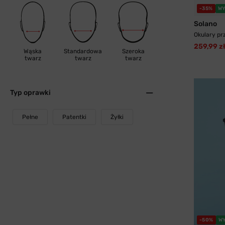
-35%
WY
Solano
Okulary pr
259,99 z
Wąska
Standardowa
Szeroka
twarz
twarz
twarz
Typ oprawki
Pełne
Patentki
Żyłki
-50%
W