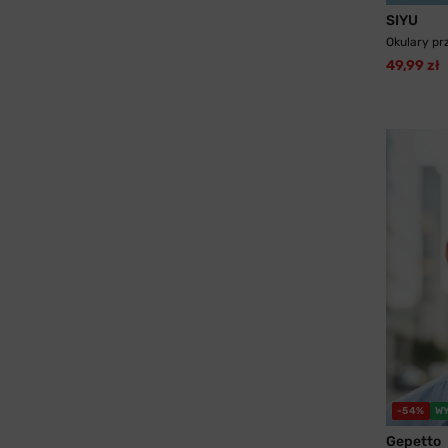
SIYU
Okulary pr
49,99 zł
-54%
W
Gepetto