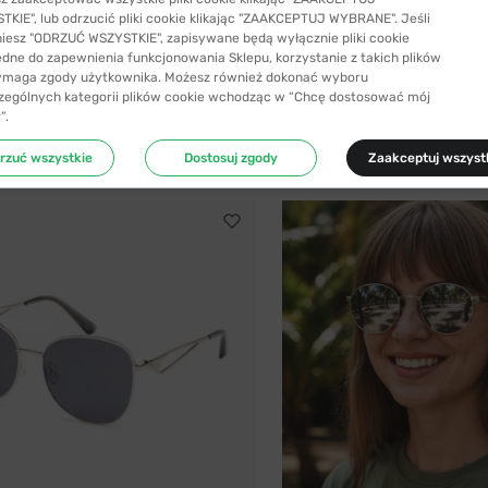
KIE", lub odrzucić pliki cookie klikając "ZAAKCEPTUJ WYBRANE". Jeśli
niesz "ODRZUĆ WSZYSTKIE", zapisywane będą wyłącznie pliki cookie
SYŁKA 24H
-59%
WYSYŁKA 24H
ędne do zapewnienia funkcjonowania Sklepu, korzystanie z takich plików
ymaga zgody użytkownika. Możesz również dokonać wyboru
SENJA
zególnych kategorii plików cookie wchodząc w “Chcę dostosować mój
zeciwsłoneczne Polaroid 7029 807 68...
Okulary przeciwsłoneczne Senja x 
”.
94,99 zł
220,99 zł
229,99 zł
rzuć wszystkie
Dostosuj zgody
Zaakceptuj wszyst