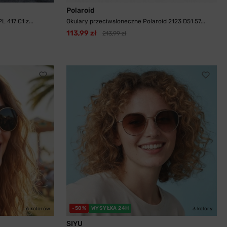
Polaroid
 417 C1 z...
Okulary przeciwsłoneczne Polaroid 2123 D51 57...
113,99 zł
213,99 zł
-50%
WYSYŁKA 24H
6 kolorów
3 kolory
SIYU