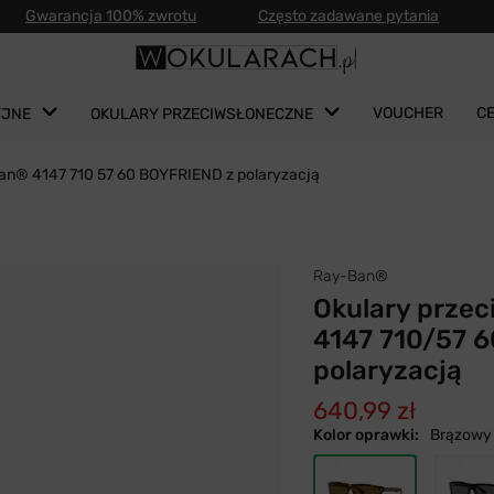
Gwarancja 100% zwrotu
Często zadawane pytania
VOUCHER
C
YJNE
OKULARY PRZECIWSŁONECZNE
Ban® 4147 710 57 60 BOYFRIEND z polaryzacją
Ray-Ban®
Okulary prze
4147 710/57 
polaryzacją
640,99 zł
Kolor oprawki:
Brązowy