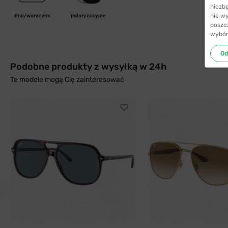
niezb
nie w
Etui/woreczek
polaryzacyjne
poszc
wybór
Od
Podobne produkty z wysyłką w 24h
Te modele mogą Cię zainteresować