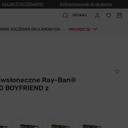
SALON STACJONARNY
Dofinansowanie do okularów
SZUKAJ
ENNIK SOCZEWEK OKULAROWYCH
PROMOCJE
ciwsłoneczne Ray-Ban®
60 BOYFRIEND z