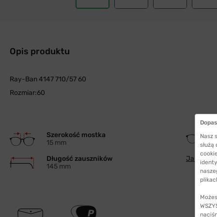
Opis produktu
Ray-Ban 4147 710/57 60
Rozmiar:60
Dopas
Szerokość mostka
Nasz s
15 mm
służą
cookie
Długość zauszników
Jak wybra
identy
145 mm
nasze
plikac
Możes
WSZYST
naciś