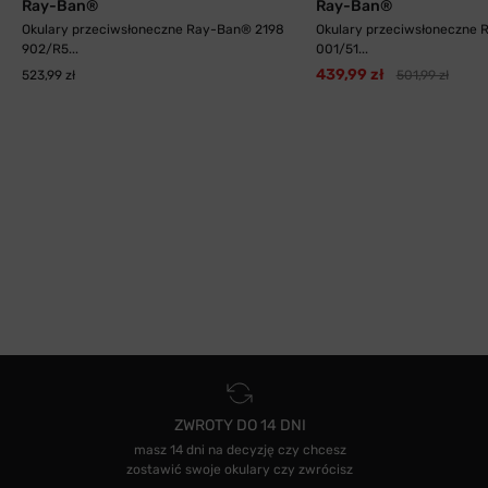
Ray-Ban®
Ray-Ban®
Okulary przeciwsłoneczne Ray-Ban® 2198
Okulary przeciwsłoneczne
902/R5...
001/51...
439,99 zł
523,99 zł
501,99 zł
ZWROTY DO 14 DNI
masz 14 dni na decyzję czy chcesz
zostawić swoje okulary czy zwrócisz