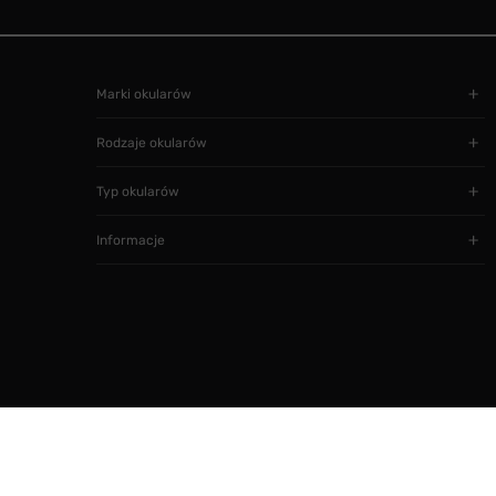
Marki okularów
Rodzaje okularów
Typ okularów
Informacje