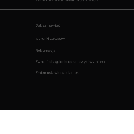
także koszty soczewek okularowych!
Jak zamawiać
Warunki zakupów
Reklamacja
Zwrot (odstąpienie od umowy) i wymiana
Zmień ustawienia ciastek
Projekt i realizacja
SMARTMAGE