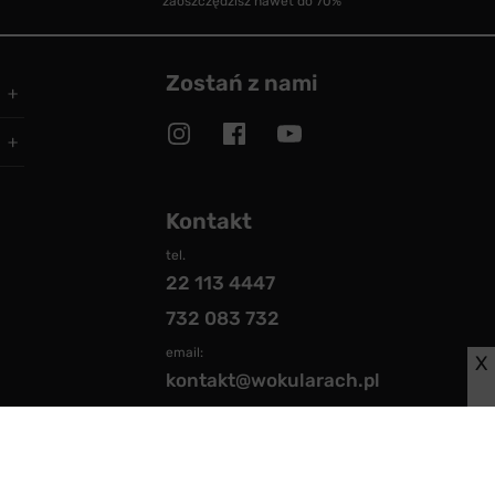
zaoszczędzisz nawet do 70%
Zostań z nami
Kontakt
tel.
22 113 4447
732 083 732
email:
X
kontakt@wokularach.pl