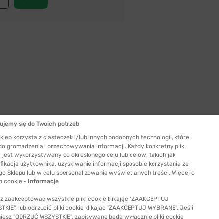
ujemy się do Twoich potrzeb
Szerokość szkła
klep korzysta z ciasteczek i/lub innych podobnych technologii, które
60 mm
 do gromadzenia i przechowywania informacji. Każdy konkretny plik
 jest wykorzystywany do określonego celu lub celów, takich jak
ć odpowiedni rozmiar
fikacja użytkownika, uzyskiwanie informacji sposobie korzystania ze
go Sklepu lub w celu spersonalizowania wyświetlanych treści. Więcej o
h cookie -
Informacje
z zaakceptować wszystkie pliki cookie klikając "ZAAKCEPTUJ
KIE", lub odrzucić pliki cookie klikając "ZAAKCEPTUJ WYBRANE". Jeśli
niesz "ODRZUĆ WSZYSTKIE", zapisywane będą wyłącznie pliki cookie