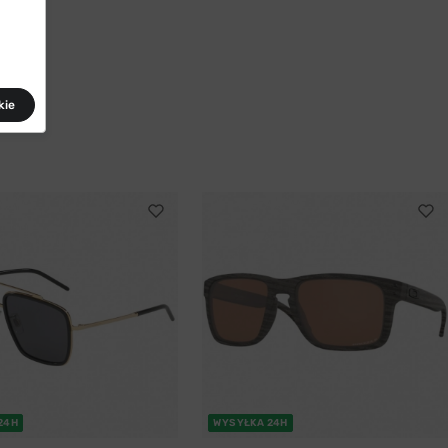
kie
24H
WYSYŁKA 24H