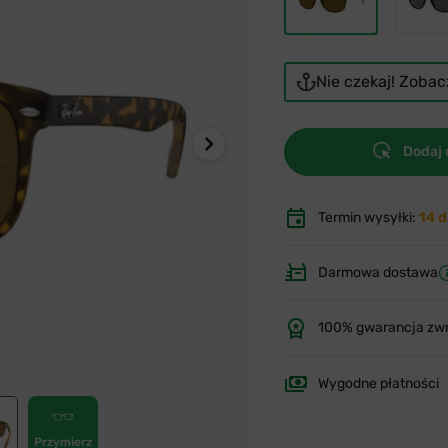
Nie czekaj! Zoba
Dodaj 
Termin wysyłki:
14 d
Darmowa dostawa
100% gwarancja zw
Wygodne płatności
Przymierz