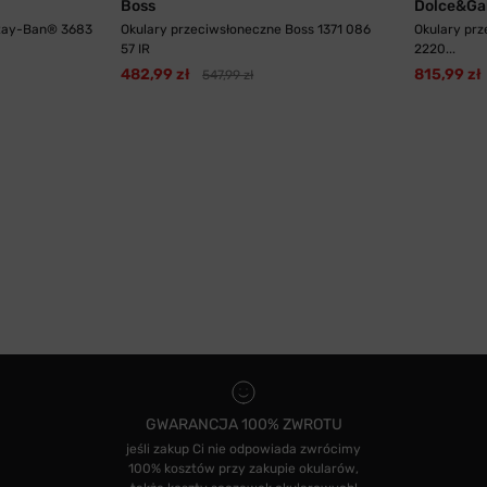
Boss
Dolce&Ga
 Ray-Ban® 3683
Okulary przeciwsłoneczne Boss 1371 086
Okulary pr
57 IR
2220...
482,99 zł
815,99 zł
547,99 zł
GWARANCJA 100% ZWROTU
jeśli zakup Ci nie odpowiada zwrócimy
100% kosztów przy zakupie okularów,