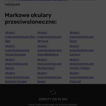
najlepsze!
Markowe okulary
przeciwsłoneczne:
okulary
okulary
okulary
przeciwsłoneczne Ray-
przeciwsłoneczne
przeciwsłoneczne
Ban
Versace
Gucci
okulary
okulary
okulary
przeciwsłoneczne
przeciwsłoneczne
przeciwsłoneczne
Vogue Eyewear
Dolce&Gabbana
Carrera
okulary
okulary
okulary
przeciwłoneczne
przeciwsłoneczne
przeciwsłoneczne
Solano
Michael Kors
Tommy Hilfiger
okulary
okulary
okulary
przeciwsłoneczne
przeciwsłoneczne
przeciwsłoneczne
Emporio Armani
Guess
Polaroid
ZWROTY DO 14 DNI
masz 14 dni na decyzję czy chcesz zostawić