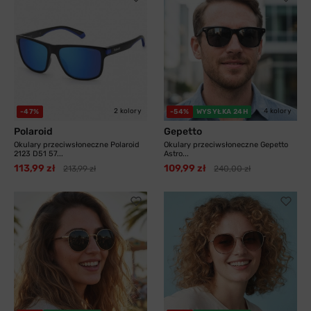
2 kolory
4 kolory
-47%
-54%
WYSYŁKA 24H
Polaroid
Gepetto
Okulary przeciwsłoneczne Polaroid
Okulary przeciwsłoneczne Gepetto
2123 D51 57...
Astro...
113,99 zł
109,99 zł
213,99 zł
240,00 zł