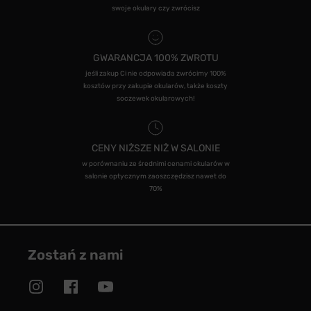
swoje okulary czy zwrócisz
GWARANCJA 100% ZWROTU
jeśli zakup Ci nie odpowiada zwrócimy 100%
kosztów przy zakupie okularów, także koszty
soczewek okularowych!
CENY NIŻSZE NIŻ W SALONIE
w porównaniu ze średnimi cenami okularów w
salonie optycznym zaoszczędzisz nawet do
70%
Zostań z nami