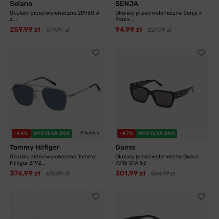
Solano
SENJA
Okulary przeciwsłoneczne 20960 A
Okulary przeciwsłoneczne Senja x
z...
Paula...
259,99 zł
94,99 zł
399,99 zł
229,99 zł
3 kolory
-44%
WYSYŁKA 24H
-47%
WYSYŁKA 24H
Tommy Hilfiger
Guess
Okulary przeciwsłoneczne Tommy
Okulary przeciwsłoneczne Guess
Hilfiger 2192...
7916 01A 55
376,99 zł
301,99 zł
672,99 zł
564,99 zł