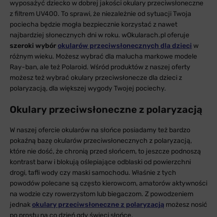
wyposażyć dziecko w dobrej jakości okulary przeciwsłoneczne
z filtrem UV400. To sprawi, że niezależnie od sytuacji Twoja
pociecha będzie mogła bezpiecznie korzystać z nawet
najbardziej słonecznych dni w roku. wOkularach.pl oferuje
szeroki wybór
okularów przeciwsłonecznych dla dzieci
w
różnym wieku. Możesz wybrać dla malucha markowe modele
Ray-ban, ale też Polaroid. Wśród produktów z naszej oferty
możesz też wybrać okulary przeciwsłonecze dla dzieci z
polaryzacją, dla większej wygody Twojej pociechy.
Okulary przeciwsłoneczne z polaryzacją
W naszej ofercie okularów na słońce posiadamy też bardzo
pokaźną bazę okularów przeciwsłonecznych z polaryzacją,
które nie dość, że chronią przed słońcem, to jeszcze podnoszą
kontrast barw i blokują oślepiające odblaski od powierzchni
drogi, tafli wody czy maski samochodu. Właśnie z tych
powodów polecane są często kierowcom, amatorów aktywności
na wodzie czy rowerzystom lub biegaczom. Z powodzeniem
jednak
okulary przeciwsłoneczne z polaryzacją
możesz nosić
po prostu na co dzień gdy świeci słońce.