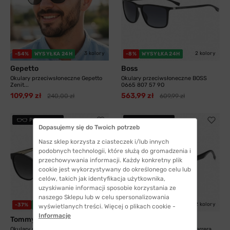
3 kolory
2 kolory
-54%
WYSYŁKA 24H
-8%
WYSYŁKA 24H
Gepetto
Boss
Okulary przeciwsłoneczne Gepetto
Okulary przeciwsłoneczne BOSS
Zenit...
0665 807 57 9O
109,99 zł
563,99 zł
240,00 zł
609,99 zł
PRZYMIERZ
PRZYMIERZ
Dopasujemy się do Twoich potrzeb
Nasz sklep korzysta z ciasteczek i/lub innych
podobnych technologii, które służą do gromadzenia i
przechowywania informacji. Każdy konkretny plik
cookie jest wykorzystywany do określonego celu lub
celów, takich jak identyfikacja użytkownika,
uzyskiwanie informacji sposobie korzystania ze
naszego Sklepu lub w celu spersonalizowania
2 kolory
2 kolory
-37%
WYSYŁKA 24H
-21%
WYSYŁKA 24H
wyświetlanych treści. Więcej o plikach cookie -
Informacje
Tommy Hilfiger
Carrera
Okulary przeciwsłoneczne Tommy
Okulary przeciwsłoneczne Carrera