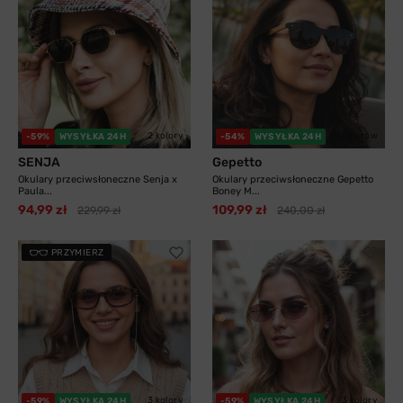
2 kolory
11 kolorów
-59%
WYSYŁKA 24H
-54%
WYSYŁKA 24H
SENJA
Gepetto
Okulary przeciwsłoneczne Senja x
Okulary przeciwsłoneczne Gepetto
Paula...
Boney M...
94,99 zł
109,99 zł
229,99 zł
240,00 zł
PRZYMIERZ
3 kolory
3 kolory
-59%
WYSYŁKA 24H
-59%
WYSYŁKA 24H