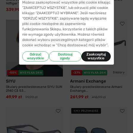
Możesz zaakceptować wszystkie pliki cookie klikając
Hifliger 1811...
8055 003 58...
"ZAAKCEPTUJ WSZYSTKIE", lub odrzucić pliki cookie
339,99 zł
325,99 zł
538,99 zł
413,99 zł
klikając "ZAAKCEPTUJ WYBRANE". Jeśli naciśniesz
"ODRZUĆ WSZYSTKIE", zapisywane będą wyłącznie
pliki cookie niezbędne do zapewnienia
funkcjonowania Sklepu, korzystanie z takich plików
nie wymaga zgody użytkownika. Możesz również
dokonać wyboru poszczególnych kategorii plików
cookie wchodząc w “Chcę dostosować mój wybór”.
Odrzuć
Dostosuj
Zaakceptuj
wszystkie
zgody
wszystkie
4 kolory
3 kolory
-50%
WYSYŁKA 24H
-37%
WYSYŁKA 24H
SIYU
Armani Exchange
Okulary przeciwsłoneczne SIYU SUN
Okulary przeciwsłoneczne Armani
2140 C3 53...
Exchange...
49,99 zł
261,99 zł
99,99 zł
416,99 zł
PRZYMIERZ