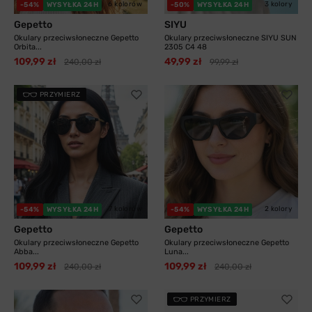
6 kolorów
3 kolory
-54%
WYSYŁKA 24H
-50%
WYSYŁKA 24H
Gepetto
SIYU
Okulary przeciwsłoneczne Gepetto
Okulary przeciwsłoneczne SIYU SUN
Orbita...
2305 C4 48
109,99 zł
49,99 zł
240,00 zł
99,99 zł
PRZYMIERZ
7 kolorów
2 kolory
-54%
WYSYŁKA 24H
-54%
WYSYŁKA 24H
Gepetto
Gepetto
Okulary przeciwsłoneczne Gepetto
Okulary przeciwsłoneczne Gepetto
Abba...
Luna...
109,99 zł
109,99 zł
240,00 zł
240,00 zł
PRZYMIERZ