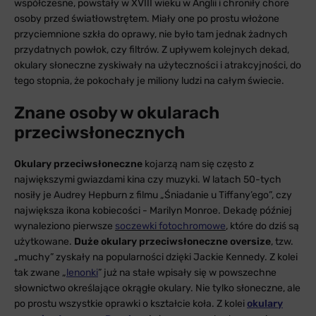
współczesne, powstały w XVIII wieku w Anglii i chroniły chore
osoby przed światłowstrętem. Miały one po prostu włożone
przyciemnione szkła do oprawy, nie było tam jednak żadnych
przydatnych powłok, czy filtrów. Z upływem kolejnych dekad,
okulary słoneczne zyskiwały na użyteczności i atrakcyjności, do
tego stopnia, że pokochały je miliony ludzi na całym świecie.
Znane osoby w okularach
przeciwsłonecznych
Okulary przeciwsłoneczne
kojarzą nam się często z
największymi gwiazdami kina czy muzyki. W latach 50-tych
nosiły je Audrey Hepburn z filmu „Śniadanie u Tiffany’ego”, czy
największa ikona kobiecości - Marilyn Monroe. Dekadę później
wynaleziono pierwsze
soczewki fotochromowe
, które do dziś są
użytkowane.
Duże okulary przeciwsłoneczne oversize
, tzw.
„muchy” zyskały na popularności dzięki Jackie Kennedy. Z kolei
tak zwane „
lenonki
” już na stałe wpisały się w powszechne
słownictwo określające okrągłe okulary. Nie tylko słoneczne, ale
po prostu wszystkie oprawki o kształcie koła. Z kolei
okulary