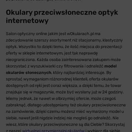
Okulary przeciwsłoneczne optyk
internetowy
Salon optyczny online jakim jest wOkularach.pl ma
zdecydowanie szerszy asortyment niż stacjonarny, klastyczny
optyk. Wszystko to dzięki temu, że ilość miejsca do prezentacji
oferty w sklepie internetowym, jest tak naprawdę
nieograniczona. Każda osoba zainteresowana zakupem może
skorzystać z wyszukiwarki czy filtrowania i odnaleźć
model
okularów słonecznych
, który najbardziej interesuje. By
sprostać wymaganiom różnorodnej klienteli, oferta okularów
dostępnych od ręki jest coraz większa, a dzięki temu, że towar
znajduje się w magazynie, może być wysłany już w 24 godziny.
Wiemy jednak, że nawet w olbrzymiej ofercie, może czegoś
zabraknąć, dlatego udostępniamy też okulary przeciwsłoneczne
na zamówienie, dzięki czemu możesz mieć wymarzony model u
siebie, nawet jeśli nigdzie indziej nie mogłeś go odnaleźć. Nie
wiesz, które okulary przeciwsłoneczne są dla Ciebie? Skorzystaj
z naszej
wirtualnej przymierzalni okularów
i wybierz dla siebie