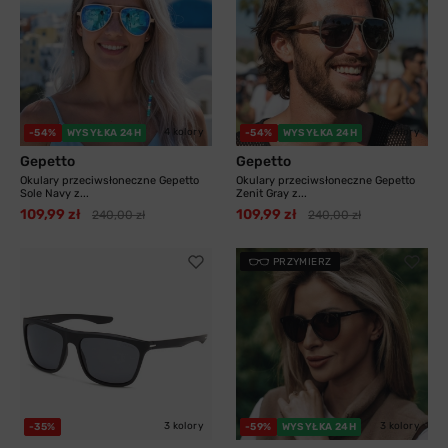
4 kolory
3 kolory
-54%
WYSYŁKA 24H
-54%
WYSYŁKA 24H
Gepetto
Gepetto
Okulary przeciwsłoneczne Gepetto
Okulary przeciwsłoneczne Gepetto
Sole Navy z...
Zenit Gray z...
109,99 zł
109,99 zł
240,00 zł
240,00 zł
PRZYMIERZ
3 kolory
3 kolory
-35%
-59%
WYSYŁKA 24H