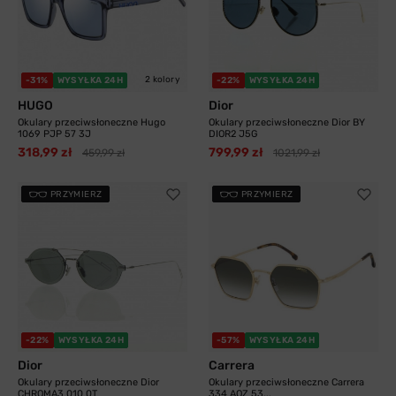
2 kolory
-31%
WYSYŁKA 24H
-22%
WYSYŁKA 24H
HUGO
Dior
Okulary przeciwsłoneczne Hugo
Okulary przeciwsłoneczne Dior BY
1069 PJP 57 3J
DIOR2 J5G
318,99 zł
799,99 zł
459,99 zł
1021,99 zł
PRZYMIERZ
PRZYMIERZ
-22%
WYSYŁKA 24H
-57%
WYSYŁKA 24H
Dior
Carrera
Okulary przeciwsłoneczne Dior
Okulary przeciwsłoneczne Carrera
CHROMA3 010 0T
334 AOZ 53...