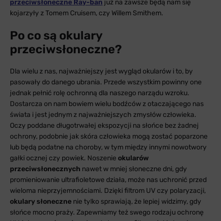
przeciwsłoneczne Ray-ban
już na zawsze będą nam się
kojarzyły z Tomem Cruisem, czy Willem Smithem.
Po co są okulary
przeciwsłoneczne?
Dla wielu z nas, najważniejszy jest wygląd okularów i to, by
pasowały do danego ubrania. Przede wszystkim powinny one
jednak pełnić rolę ochronną dla naszego narządu wzroku.
Dostarcza on nam bowiem wielu bodźców z otaczającego nas
świata i jest jednym z najważniejszych zmysłów człowieka.
Oczy poddane długotrwałej ekspozycji na słońce bez żadnej
ochrony, podobnie jak skóra człowieka mogą zostać poparzone
lub będą podatne na choroby, w tym między innymi nowotwory
gałki ocznej czy powiek. Noszenie
okularów
przeciwsłonecznych
nawet w mniej słoneczne dni, gdy
promieniowanie ultrafioletowe działa, może nas uchronić przed
wieloma nieprzyjemnościami. Dzięki filtrom UV czy polaryzacji,
okulary słoneczne
nie tylko sprawiają, że lepiej widzimy, gdy
słońce mocno praży. Zapewniamy też swego rodzaju ochronę