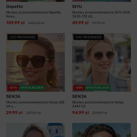
Gepetto
SIYU
Okulary przeciwsłoneczne Gepetto
Okulary przeciwsłoneczne SIYU SUN
Nova...
3535 C12 62...
109,99 zł
49,99 zł
240,00 zł
99,99 zł
PRZYMIERZ
PRZYMIERZ
2 kolory
3 kolory
-87%
WYSYŁKA 24H
-59%
WYSYŁKA 24H
SENJA
SENJA
Okulary przeciwsłoneczne Senja 625
Okulary przeciwsłoneczne Senja
C4 z...
3447 C2
29,99 zł
94,99 zł
229,99 zł
229,99 zł