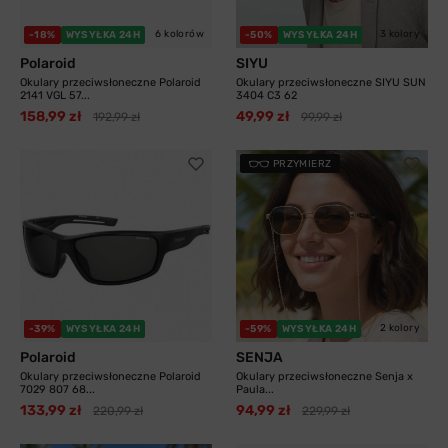
6 kolorów
3 kolory
-18%
WYSYŁKA 24H
-50%
WYSYŁKA 24H
Polaroid
SIYU
Okulary przeciwsłoneczne Polaroid
Okulary przeciwsłoneczne SIYU SUN
2141 VGL 57...
3404 C3 62
158,99 zł
49,99 zł
192,99 zł
99,99 zł
PRZYMIERZ
2 kolory
-39%
WYSYŁKA 24H
-59%
WYSYŁKA 24H
Polaroid
SENJA
Okulary przeciwsłoneczne Polaroid
Okulary przeciwsłoneczne Senja x
7029 807 68...
Paula...
133,99 zł
94,99 zł
220,99 zł
229,99 zł