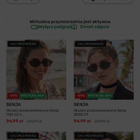
Wirtualna przymierzalnia jest
aktywna
Wyłącz podgląd
Zmień zdjęcie
PRZYMIERZ
PRZYMIERZ
2 kolory
3 kolory
-59%
WYSYŁKA 24H
-59%
WYSYŁKA 24H
SENJA
SENJA
Okulary przeciwsłoneczne Senja
Okulary przeciwsłoneczne Senja
1124 C3 z...
25021 C1
94,99 zł
94,99 zł
229,99 zł
229,99 zł
PRZYMIERZ
PRZYMIERZ