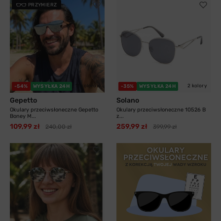
PRZYMIERZ
11 kolorów
2 kolory
-54%
WYSYŁKA 24H
-35%
WYSYŁKA 24H
Gepetto
Solano
Okulary przeciwsłoneczne Gepetto
Okulary przeciwsłoneczne 10526 B
Boney M...
z...
109,99 zł
259,99 zł
240,00 zł
399,99 zł