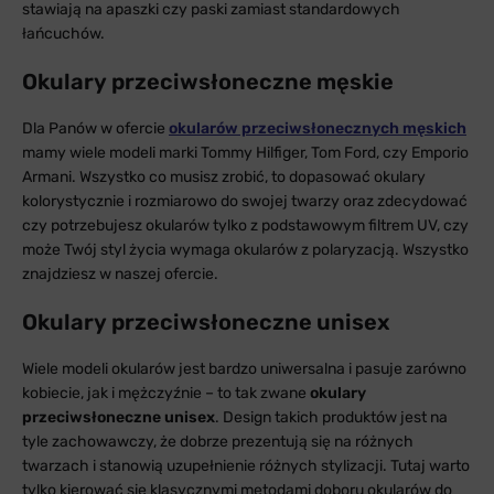
stawiają na apaszki czy paski zamiast standardowych
łańcuchów.
Okulary przeciwsłoneczne męskie
Dla Panów w ofercie
okularów przeciwsłonecznych męskich
mamy wiele modeli marki Tommy Hilfiger, Tom Ford, czy Emporio
Armani. Wszystko co musisz zrobić, to dopasować okulary
kolorystycznie i rozmiarowo do swojej twarzy oraz zdecydować
czy potrzebujesz okularów tylko z podstawowym filtrem UV, czy
może Twój styl życia wymaga okularów z polaryzacją. Wszystko
znajdziesz w naszej ofercie.
Okulary przeciwsłoneczne unisex
Wiele modeli okularów jest bardzo uniwersalna i pasuje zarówno
kobiecie, jak i mężczyźnie – to tak zwane
okulary
przeciwsłoneczne unisex
. Design takich produktów jest na
tyle zachowawczy, że dobrze prezentują się na różnych
twarzach i stanowią uzupełnienie różnych stylizacji. Tutaj warto
tylko kierować się klasycznymi metodami doboru okularów do