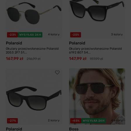
4 kolory
3 kolory
-23%
WYSYŁKA 24H
-25%
Polaroid
Polaroid
Okulary przeciwsłoneczne Polaroid
Okulary przeciwsłoneczne Polaroid
2053 2F7 51...
6192 807 54...
167,99 zł
147,99 zł
216,99 zł
197,99 zł
2 kolory
4 kolory
-27%
-45%
WYSYŁKA 24H
Polaroid
Boss