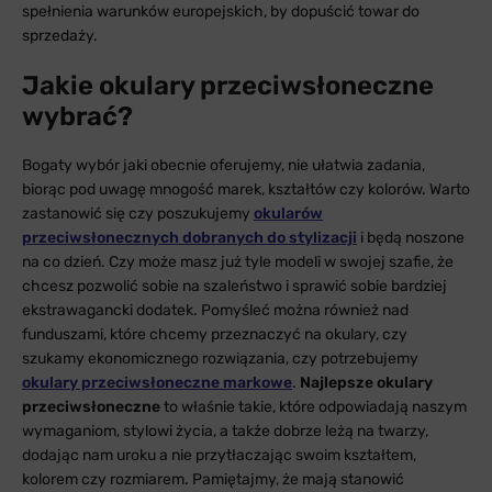
spełnienia warunków europejskich, by dopuścić towar do
sprzedaży.
Jakie okulary przeciwsłoneczne
wybrać?
Bogaty wybór jaki obecnie oferujemy, nie ułatwia zadania,
biorąc pod uwagę mnogość marek, kształtów czy kolorów. Warto
zastanowić się czy poszukujemy
okularów
przeciwsłonecznych dobranych do stylizacji
i będą noszone
na co dzień. Czy może masz już tyle modeli w swojej szafie, że
chcesz pozwolić sobie na szaleństwo i sprawić sobie bardziej
ekstrawagancki dodatek. Pomyśleć można również nad
funduszami, które chcemy przeznaczyć na okulary, czy
szukamy ekonomicznego rozwiązania, czy potrzebujemy
okulary przeciwsłoneczne markowe
.
Najlepsze okulary
przeciwsłoneczne
to właśnie takie, które odpowiadają naszym
wymaganiom, stylowi życia, a także dobrze leżą na twarzy,
dodając nam uroku a nie przytłaczając swoim kształtem,
kolorem czy rozmiarem. Pamiętajmy, że mają stanowić