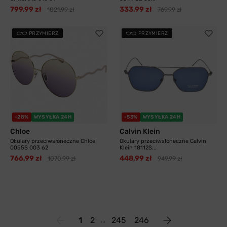
799,99 zł
333,99 zł
1021,99 zł
769,99 zł
PRZYMIERZ
PRZYMIERZ
-28%
WYSYŁKA 24H
-53%
WYSYŁKA 24H
Chloe
Calvin Klein
Okulary przeciwsłoneczne Chloe
Okulary przeciwsłoneczne Calvin
0055S 003 62
Klein 18112S...
766,99 zł
448,99 zł
1070,99 zł
949,99 zł
1
2
245
246