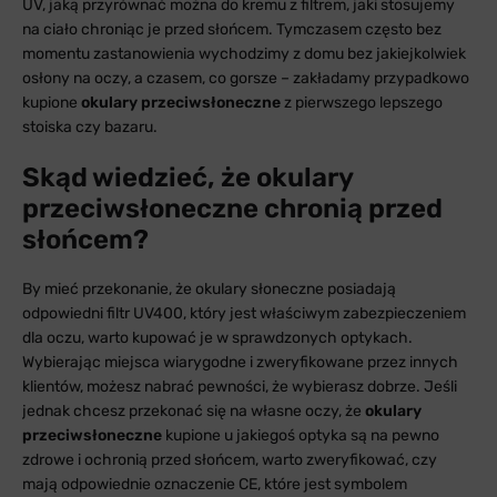
UV, jaką przyrównać można do kremu z filtrem, jaki stosujemy
na ciało chroniąc je przed słońcem. Tymczasem często bez
momentu zastanowienia wychodzimy z domu bez jakiejkolwiek
osłony na oczy, a czasem, co gorsze – zakładamy przypadkowo
kupione
okulary przeciwsłoneczne
z pierwszego lepszego
stoiska czy bazaru.
Skąd wiedzieć, że okulary
przeciwsłoneczne chronią przed
słońcem?
By mieć przekonanie, że okulary słoneczne posiadają
odpowiedni filtr UV400, który jest właściwym zabezpieczeniem
dla oczu, warto kupować je w sprawdzonych optykach.
Wybierając miejsca wiarygodne i zweryfikowane przez innych
klientów, możesz nabrać pewności, że wybierasz dobrze. Jeśli
jednak chcesz przekonać się na własne oczy, że
okulary
przeciwsłoneczne
kupione u jakiegoś optyka są na pewno
zdrowe i ochronią przed słońcem, warto zweryfikować, czy
mają odpowiednie oznaczenie CE, które jest symbolem