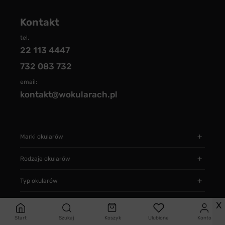
Kontakt
tel.
22 113 4447
732 083 732
email:
kontakt@wokularach.pl
Marki okularów
Rodzaje okularów
Typ okularów
Informacje
X
Start
Szukaj
Koszyk
Ulubione
Konto
Jak zamawiać