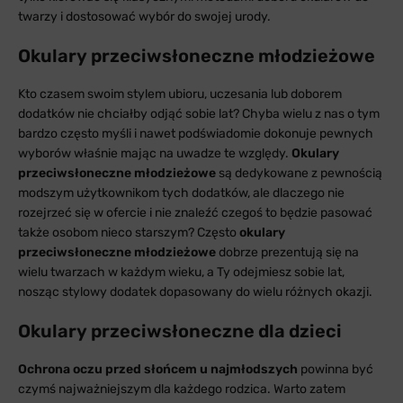
twarzy i dostosować wybór do swojej urody.
Okulary przeciwsłoneczne młodzieżowe
Kto czasem swoim stylem ubioru, uczesania lub doborem
dodatków nie chciałby odjąć sobie lat? Chyba wielu z nas o tym
bardzo często myśli i nawet podświadomie dokonuje pewnych
wyborów właśnie mając na uwadze te względy.
Okulary
przeciwsłoneczne młodzieżowe
są dedykowane z pewnością
modszym użytkownikom tych dodatków, ale dlaczego nie
rozejrzeć się w ofercie i nie znaleźć czegoś to będzie pasować
także osobom nieco starszym? Często
okulary
przeciwsłoneczne młodzieżowe
dobrze prezentują się na
wielu twarzach w każdym wieku, a Ty odejmiesz sobie lat,
nosząc stylowy dodatek dopasowany do wielu różnych okazji.
Okulary przeciwsłoneczne dla dzieci
Ochrona oczu przed słońcem u najmłodszych
powinna być
czymś najważniejszym dla każdego rodzica. Warto zatem