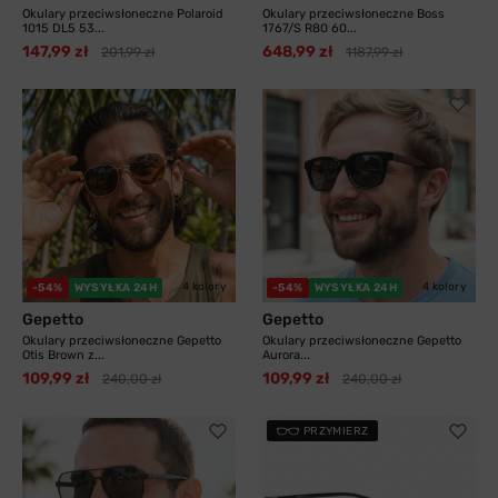
Okulary przeciwsłoneczne Polaroid
Okulary przeciwsłoneczne Boss
1015 DL5 53...
1767/S R80 60...
147,99 zł
648,99 zł
201,99 zł
1187,99 zł
4 kolory
4 kolory
-54%
WYSYŁKA 24H
-54%
WYSYŁKA 24H
Gepetto
Gepetto
Okulary przeciwsłoneczne Gepetto
Okulary przeciwsłoneczne Gepetto
Otis Brown z...
Aurora...
109,99 zł
109,99 zł
240,00 zł
240,00 zł
PRZYMIERZ