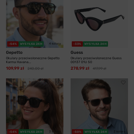
4 kolory
-54%
WYSYŁKA 24H
-33%
WYSYŁKA 24H
Gepetto
Guess
Okulary przeciwsłoneczne Gepetto
Okulary przeciwsłoneczne Guess
Karma Havana...
00137 01U 50
109,99 zł
278,99 zł
240,00 zł
417,99 zł
3 kolory
2 kolory
-54%
WYSYŁKA 24H
-50%
WYSYŁKA 24H