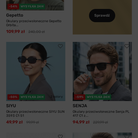
6 kolorów
-54%
WYSYŁKA 24H
Gepetto
Sprawdź
Okulary przeciwsłoneczne Gepetto
Orbita...
109,99 zł
240,00 zł
2 kolory
-50%
WYSYŁKA 24H
-59%
WYSYŁKA 24H
SIYU
SENJA
Okulary przeciwsłoneczne SIYU SUN
Okulary przeciwsłoneczne Senja PL
3593 C1 51
417 C1 z...
49,99 zł
94,99 zł
99,99 zł
229,99 zł