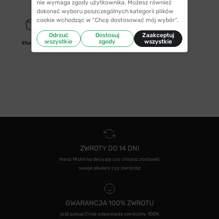
nie wymaga zgody użytkownika. Możesz również
dokonać wyboru poszczególnych kategorii plików
cookie wchodząc w “Chcę dostosować mój wybór”.
Odrzuć
Dostosuj
Zaakceptuj
wszystkie
zgody
wszystkie
Etui/woreczek
ZWROTY DO 14 DNI
masz 14 dni na decyzję czy chcesz zostawić
swoje okulary czy zwrócisz
GWARANCJA 100% ZWROTU
jeśli zakup Ci nie odpowiada zwrócimy 100%