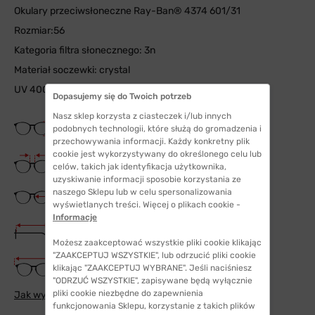
Okulary przeciwsłoneczne Ray-Ban® 4374 601/31
Rozmiar:56
Kategoria filtra słonecznego: 3n
Materiał soczewki: crystal
UV 400
Dopasujemy się do Twoich potrzeb
Nasz sklep korzysta z ciasteczek i/lub innych
Wysokość soczewki
podobnych technologii, które służą do gromadzenia i
44 mm
przechowywania informacji. Każdy konkretny plik
cookie jest wykorzystywany do określonego celu lub
Szerokość mostka
celów, takich jak identyfikacja użytkownika,
19 mm
uzyskiwanie informacji sposobie korzystania ze
Szerokość szkła
naszego Sklepu lub w celu spersonalizowania
56 mm
wyświetlanych treści. Więcej o plikach cookie -
Informacje
Długość zauszników
145 mm
Możesz zaakceptować wszystkie pliki cookie klikając
"ZAAKCEPTUJ WSZYSTKIE", lub odrzucić pliki cookie
Szerokość oprawki
klikając "ZAAKCEPTUJ WYBRANE". Jeśli naciśniesz
145 mm
"ODRZUĆ WSZYSTKIE", zapisywane będą wyłącznie
pliki cookie niezbędne do zapewnienia
Jak wybrać odpowiedni rozmiar
funkcjonowania Sklepu, korzystanie z takich plików