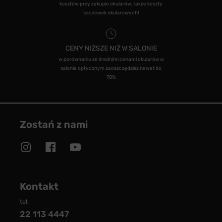
kosztów przy zakupie okularów, także koszty
soczewek okularowych!
CENY NIŻSZE NIŻ W SALONIE
w porównaniu ze średnimi cenami okularów w
salonie optycznym zaoszczędzisz nawet do
70%
Zostań z nami
Kontakt
tel.
22 113 4447