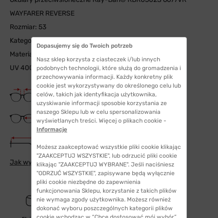
WAYFARER REVERSE
Rozmiar: 53
Kategoria filtra słonecznego: 3n
Dopasujemy się do Twoich potrzeb
Materiał soczewki: Poliamid Bio
Nasz sklep korzysta z ciasteczek i/lub innych
UV 400
podobnych technologii, które służą do gromadzenia i
przechowywania informacji. Każdy konkretny plik
cookie jest wykorzystywany do określonego celu lub
Szerokość mostka
celów, takich jak identyfikacja użytkownika,
20 mm
uzyskiwanie informacji sposobie korzystania ze
naszego Sklepu lub w celu spersonalizowania
Szerokość szkła
wyświetlanych treści. Więcej o plikach cookie -
53 mm
Informacje
Długość zauszników
145 mm
Możesz zaakceptować wszystkie pliki cookie klikając
"ZAAKCEPTUJ WSZYSTKIE", lub odrzucić pliki cookie
Jak wybrać odpowiedni rozmiar
klikając "ZAAKCEPTUJ WYBRANE". Jeśli naciśniesz
"ODRZUĆ WSZYSTKIE", zapisywane będą wyłącznie
pliki cookie niezbędne do zapewnienia
funkcjonowania Sklepu, korzystanie z takich plików
nie wymaga zgody użytkownika. Możesz również
dokonać wyboru poszczególnych kategorii plików
cookie wchodząc w “Chcę dostosować mój wybór”.