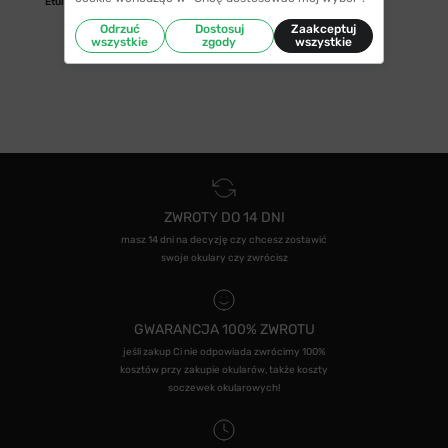
Etui/woreczek
Odrzuć
Dostosuj
Zaakceptuj
wszystkie
zgody
wszystkie
ZWROTY DO 14 DNI
masz 14 dni na decyzję czy chcesz zostawić
swoje okulary czy zwrócisz
GWARANCJA 100% ZWROTU
jeśli zakup Ci nie odpowiada zwrócimy 100%
kosztów przy zakupie okularów, także koszty
soczewek okularowych!