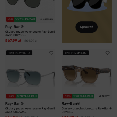
5 kolorów
-6%
WYSYŁKA 24H
Ray-Ban®
Sprawdź
Okulary przeciwsłoneczne Ray-Ban®
3683 002/58...
567,99 zł
604,99 zł
PRZYMIERZ
PRZYMIERZ
2 kolory
-32%
WYSYŁKA 24H
-15%
WYSYŁKA 24H
Ray-Ban®
Ray-Ban®
Okulary przeciwsłoneczne Ray-Ban®
Okulary przeciwsłoneczne Ray-Ban®
3636 003/3M...
0298S...