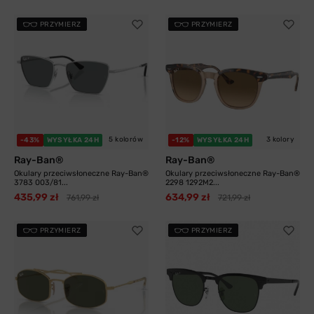
PRZYMIERZ
PRZYMIERZ
5 kolorów
3 kolory
-43%
WYSYŁKA 24H
-12%
WYSYŁKA 24H
Ray-Ban®
Ray-Ban®
Okulary przeciwsłoneczne Ray-Ban®
Okulary przeciwsłoneczne Ray-Ban®
3783 003/81...
2298 1292M2...
435,99 zł
634,99 zł
761,99 zł
721,99 zł
PRZYMIERZ
PRZYMIERZ