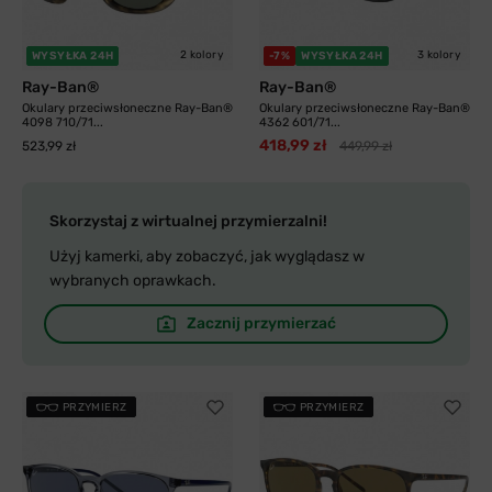
2 kolory
3 kolory
WYSYŁKA 24H
-7%
WYSYŁKA 24H
Ray-Ban®
Ray-Ban®
Okulary przeciwsłoneczne Ray-Ban®
Okulary przeciwsłoneczne Ray-Ban®
4098 710/71...
4362 601/71...
418,99 zł
523,99 zł
449,99 zł
Skorzystaj z wirtualnej przymierzalni!
Użyj kamerki, aby zobaczyć, jak wyglądasz w
wybranych oprawkach.
Zacznij przymierzać
PRZYMIERZ
PRZYMIERZ