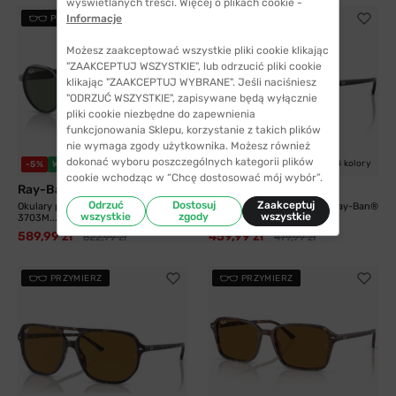
wyświetlanych treści. Więcej o plikach cookie -
Informacje
PRZYMIERZ
PRZYMIERZ
Możesz zaakceptować wszystkie pliki cookie klikając
"ZAAKCEPTUJ WSZYSTKIE", lub odrzucić pliki cookie
klikając "ZAAKCEPTUJ WYBRANE". Jeśli naciśniesz
"ODRZUĆ WSZYSTKIE", zapisywane będą wyłącznie
pliki cookie niezbędne do zapewnienia
funkcjonowania Sklepu, korzystanie z takich plików
nie wymaga zgody użytkownika. Możesz również
dokonać wyboru poszczególnych kategorii plików
3 kolory
4 kolory
-5%
WYSYŁKA 24H
-4%
WYSYŁKA 24H
cookie wchodząc w “Chcę dostosować mój wybór”.
Ray-Ban®
Ray-Ban®
Odrzuć
Dostosuj
Zaakceptuj
Okulary przeciwsłoneczne Ray-Ban®
Okulary przeciwsłoneczne Ray-Ban®
wszystkie
zgody
wszystkie
3703M...
2205 901/31...
589,99 zł
459,99 zł
622,99 zł
479,99 zł
PRZYMIERZ
PRZYMIERZ