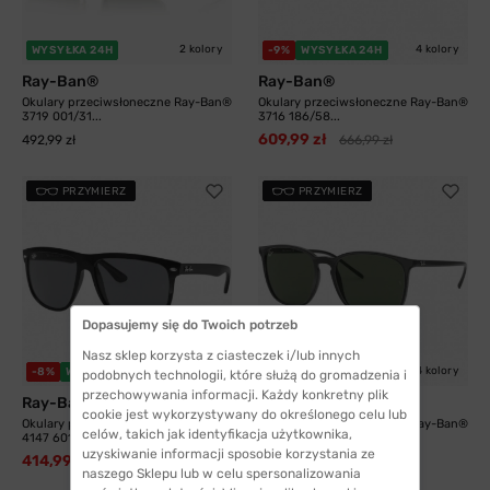
2 kolory
4 kolory
WYSYŁKA 24H
-9%
WYSYŁKA 24H
Ray-Ban®
Ray-Ban®
Okulary przeciwsłoneczne Ray-Ban®
Okulary przeciwsłoneczne Ray-Ban®
3719 001/31...
3716 186/58...
609,99 zł
492,99 zł
666,99 zł
PRZYMIERZ
PRZYMIERZ
Dopasujemy się do Twoich potrzeb
Nasz sklep korzysta z ciasteczek i/lub innych
6 kolorów
4 kolory
-8%
WYSYŁKA 24H
-11%
WYSYŁKA 24H
podobnych technologii, które służą do gromadzenia i
przechowywania informacji. Każdy konkretny plik
Ray-Ban®
Ray-Ban®
cookie jest wykorzystywany do określonego celu lub
Okulary przeciwsłoneczne Ray-Ban®
Okulary przeciwsłoneczne Ray-Ban®
celów, takich jak identyfikacja użytkownika,
4147 601/87...
4387 601/71...
uzyskiwanie informacji sposobie korzystania ze
414,99 zł
357,99 zł
449,99 zł
402,99 zł
naszego Sklepu lub w celu spersonalizowania