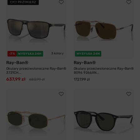
PRZYMIERZ
3 kolory
-7%
WYSYŁKA 24H
WYSYŁKA 24H
Ray-Ban®
Ray-Ban®
Okulary przeciwsłoneczne Ray-Ban®
Okulary przeciwsłoneczne Ray-Ban®
3721CH...
8096 9266AN...
637,99 zł
683,99 zł
1727,99 zł