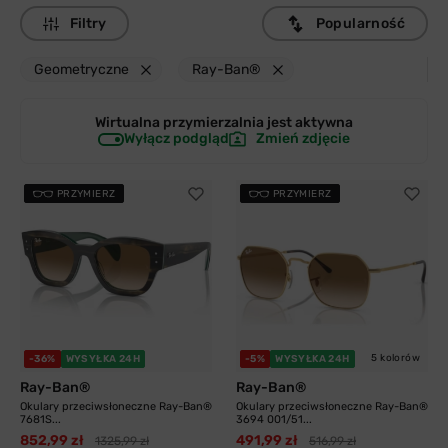
Filtry
Popularność
Geometryczne
Ray-Ban®
Wirtualna przymierzalnia jest
aktywna
Wyłącz podgląd
Zmień zdjęcie
PRZYMIERZ
PRZYMIERZ
5 kolorów
-36%
WYSYŁKA 24H
-5%
WYSYŁKA 24H
Ray-Ban®
Ray-Ban®
Okulary przeciwsłoneczne Ray-Ban®
Okulary przeciwsłoneczne Ray-Ban®
7681S...
3694 001/51...
852,99 zł
491,99 zł
1325,99 zł
516,99 zł