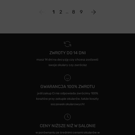
1
2
8
9
ZWROTY DO 14 DNI
masz 14 dni na decyzję czy chcesz zostawić
swoje okulary czy zwrócisz
GWARANCJA 100% ZWROTU
jeśli zakup Ci nie odpowiada zwrócimy 100%
kosztów przy zakupie okularów, także koszty
soczewek okularowych!
CENY NIŻSZE NIŻ W SALONIE
w porównaniu ze średnimi cenami okularów w