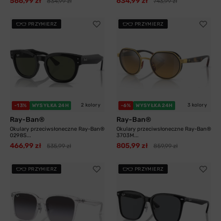
566,99 zł
634,99 zł
834,99 zł
743,99 zł
PRZYMIERZ
PRZYMIERZ
2 kolory
3 kolory
-13%
WYSYŁKA 24H
-6%
WYSYŁKA 24H
Ray-Ban®
Ray-Ban®
Okulary przeciwsłoneczne Ray-Ban®
Okulary przeciwsłoneczne Ray-Ban®
0298S...
3703M...
466,99 zł
805,99 zł
535,99 zł
859,99 zł
PRZYMIERZ
PRZYMIERZ