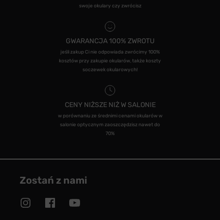
swoje okulary czy zwrócisz
GWARANCJA 100% ZWROTU
jeśli zakup Ci nie odpowiada zwrócimy 100%
kosztów przy zakupie okularów, także koszty
soczewek okularowych!
CENY NIŻSZE NIŻ W SALONIE
w porównaniu ze średnimi cenami okularów w
salonie optycznym zaoszczędzisz nawet do
70%
Zostań z nami