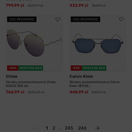
799,99 zł
333,99 zł
1021,99 zł
769,99 zł
PRZYMIERZ
PRZYMIERZ
-28%
WYSYŁKA 24H
-53%
WYSYŁKA 24H
Chloe
Calvin Klein
Okulary przeciwsłoneczne Chloe
Okulary przeciwsłoneczne Calvin
0055S 003 62
Klein 18112S...
766,99 zł
448,99 zł
1070,99 zł
949,99 zł
1
2
245
246