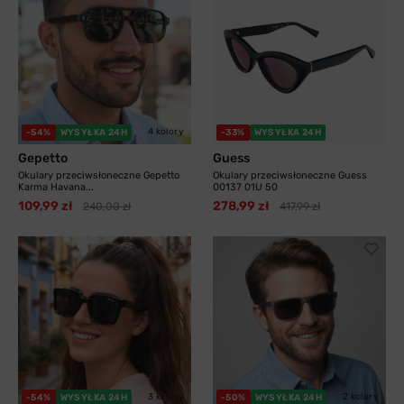
4 kolory
-54%
WYSYŁKA 24H
-33%
WYSYŁKA 24H
Gepetto
Guess
Okulary przeciwsłoneczne Gepetto
Okulary przeciwsłoneczne Guess
Karma Havana...
00137 01U 50
109,99 zł
278,99 zł
240,00 zł
417,99 zł
3 kolory
2 kolory
-54%
WYSYŁKA 24H
-50%
WYSYŁKA 24H