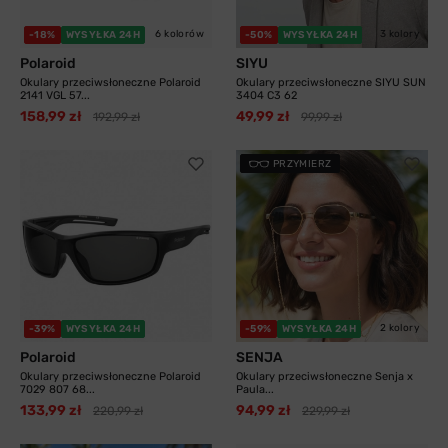
6 kolorów
3 kolory
-18%
WYSYŁKA 24H
-50%
WYSYŁKA 24H
Polaroid
SIYU
Okulary przeciwsłoneczne Polaroid
Okulary przeciwsłoneczne SIYU SUN
2141 VGL 57...
3404 C3 62
158,99 zł
49,99 zł
192,99 zł
99,99 zł
PRZYMIERZ
2 kolory
-39%
WYSYŁKA 24H
-59%
WYSYŁKA 24H
Polaroid
SENJA
Okulary przeciwsłoneczne Polaroid
Okulary przeciwsłoneczne Senja x
7029 807 68...
Paula...
133,99 zł
94,99 zł
220,99 zł
229,99 zł