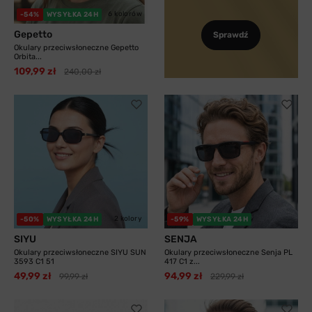
6 kolorów
-54%
WYSYŁKA 24H
Gepetto
Sprawdź
Okulary przeciwsłoneczne Gepetto
Orbita...
109,99 zł
240,00 zł
2 kolory
-50%
WYSYŁKA 24H
-59%
WYSYŁKA 24H
SIYU
SENJA
Okulary przeciwsłoneczne SIYU SUN
Okulary przeciwsłoneczne Senja PL
3593 C1 51
417 C1 z...
49,99 zł
94,99 zł
99,99 zł
229,99 zł