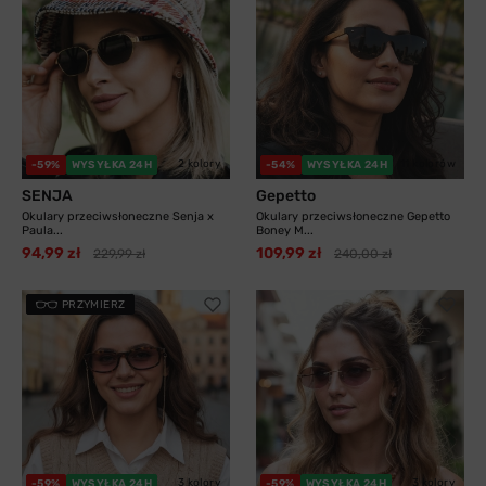
2 kolory
11 kolorów
-59%
WYSYŁKA 24H
-54%
WYSYŁKA 24H
SENJA
Gepetto
Okulary przeciwsłoneczne Senja x
Okulary przeciwsłoneczne Gepetto
Paula...
Boney M...
94,99 zł
109,99 zł
229,99 zł
240,00 zł
PRZYMIERZ
3 kolory
3 kolory
-59%
WYSYŁKA 24H
-59%
WYSYŁKA 24H