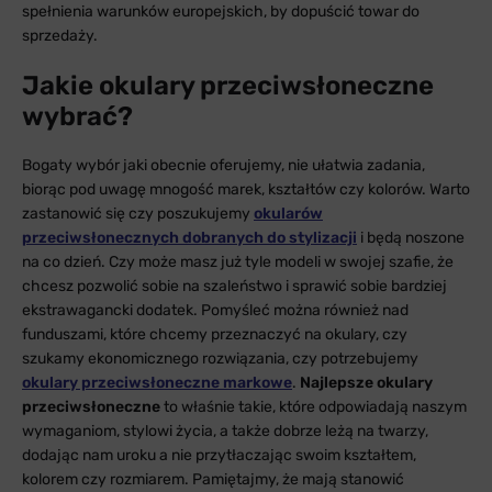
spełnienia warunków europejskich, by dopuścić towar do
sprzedaży.
Jakie okulary przeciwsłoneczne
wybrać?
Bogaty wybór jaki obecnie oferujemy, nie ułatwia zadania,
biorąc pod uwagę mnogość marek, kształtów czy kolorów. Warto
zastanowić się czy poszukujemy
okularów
przeciwsłonecznych dobranych do stylizacji
i będą noszone
na co dzień. Czy może masz już tyle modeli w swojej szafie, że
chcesz pozwolić sobie na szaleństwo i sprawić sobie bardziej
ekstrawagancki dodatek. Pomyśleć można również nad
funduszami, które chcemy przeznaczyć na okulary, czy
szukamy ekonomicznego rozwiązania, czy potrzebujemy
okulary przeciwsłoneczne markowe
.
Najlepsze okulary
przeciwsłoneczne
to właśnie takie, które odpowiadają naszym
wymaganiom, stylowi życia, a także dobrze leżą na twarzy,
dodając nam uroku a nie przytłaczając swoim kształtem,
kolorem czy rozmiarem. Pamiętajmy, że mają stanowić