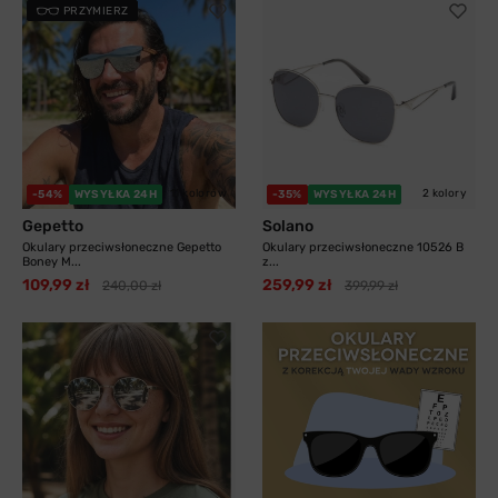
PRZYMIERZ
11 kolorów
2 kolory
-54%
WYSYŁKA 24H
-35%
WYSYŁKA 24H
Gepetto
Solano
Okulary przeciwsłoneczne Gepetto
Okulary przeciwsłoneczne 10526 B
Boney M...
z...
109,99 zł
259,99 zł
240,00 zł
399,99 zł