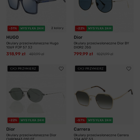
2 kolory
-31%
WYSYŁKA 24H
-22%
WYSYŁKA 24H
HUGO
Dior
Okulary przeciwsłoneczne Hugo
Okulary przeciwsłoneczne Dior BY
1069 PJP 57 3J
DIOR2 J5G
318,99 zł
799,99 zł
459,99 zł
1021,99 zł
PRZYMIERZ
PRZYMIERZ
-22%
WYSYŁKA 24H
-57%
WYSYŁKA 24H
Dior
Carrera
Okulary przeciwsłoneczne Dior
Okulary przeciwsłoneczne Carrera
CHROMA3 010 0T
334 AOZ 53...