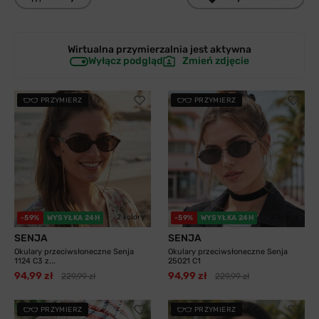
Wirtualna przymierzalnia jest
aktywna
Wyłącz podgląd
Zmień zdjęcie
PRZYMIERZ
PRZYMIERZ
2 kolory
3 kolory
-59%
WYSYŁKA 24H
-59%
WYSYŁKA 24H
SENJA
SENJA
Okulary przeciwsłoneczne Senja
Okulary przeciwsłoneczne Senja
1124 C3 z...
25021 C1
94,99 zł
94,99 zł
229,99 zł
229,99 zł
PRZYMIERZ
PRZYMIERZ