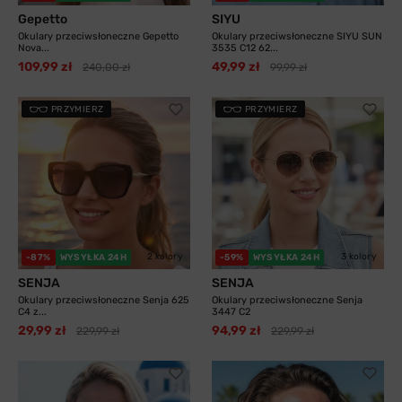
Gepetto
SIYU
Okulary przeciwsłoneczne Gepetto
Okulary przeciwsłoneczne SIYU SUN
Nova...
3535 C12 62...
109,99 zł
49,99 zł
240,00 zł
99,99 zł
PRZYMIERZ
PRZYMIERZ
2 kolory
3 kolory
-87%
WYSYŁKA 24H
-59%
WYSYŁKA 24H
SENJA
SENJA
Okulary przeciwsłoneczne Senja 625
Okulary przeciwsłoneczne Senja
C4 z...
3447 C2
29,99 zł
94,99 zł
229,99 zł
229,99 zł