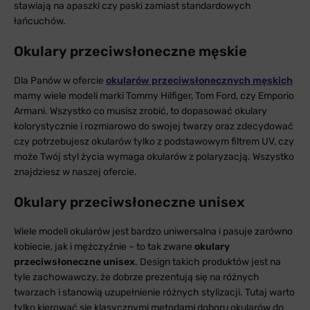
stawiają na apaszki czy paski zamiast standardowych
łańcuchów.
Okulary przeciwsłoneczne męskie
Dla Panów w ofercie
okularów przeciwsłonecznych męskich
mamy wiele modeli marki Tommy Hilfiger, Tom Ford, czy Emporio
Armani. Wszystko co musisz zrobić, to dopasować okulary
kolorystycznie i rozmiarowo do swojej twarzy oraz zdecydować
czy potrzebujesz okularów tylko z podstawowym filtrem UV, czy
może Twój styl życia wymaga okularów z polaryzacją. Wszystko
znajdziesz w naszej ofercie.
Okulary przeciwsłoneczne unisex
Wiele modeli okularów jest bardzo uniwersalna i pasuje zarówno
kobiecie, jak i mężczyźnie – to tak zwane
okulary
przeciwsłoneczne unisex
. Design takich produktów jest na
tyle zachowawczy, że dobrze prezentują się na różnych
twarzach i stanowią uzupełnienie różnych stylizacji. Tutaj warto
tylko kierować się klasycznymi metodami doboru okularów do