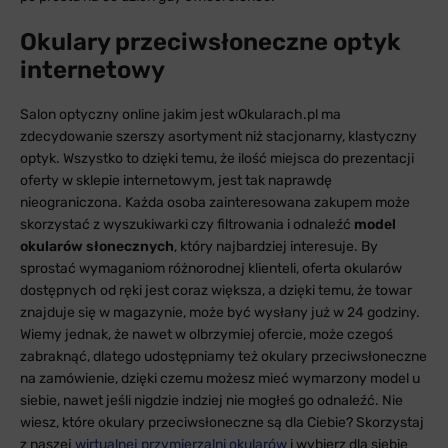
Okulary przeciwsłoneczne optyk
internetowy
Salon optyczny online jakim jest wOkularach.pl ma
zdecydowanie szerszy asortyment niż stacjonarny, klastyczny
optyk. Wszystko to dzięki temu, że ilość miejsca do prezentacji
oferty w sklepie internetowym, jest tak naprawdę
nieograniczona. Każda osoba zainteresowana zakupem może
skorzystać z wyszukiwarki czy filtrowania i odnaleźć
model
okularów słonecznych
, który najbardziej interesuje. By
sprostać wymaganiom różnorodnej klienteli, oferta okularów
dostępnych od ręki jest coraz większa, a dzięki temu, że towar
znajduje się w magazynie, może być wysłany już w 24 godziny.
Wiemy jednak, że nawet w olbrzymiej ofercie, może czegoś
zabraknąć, dlatego udostępniamy też okulary przeciwsłoneczne
na zamówienie, dzięki czemu możesz mieć wymarzony model u
siebie, nawet jeśli nigdzie indziej nie mogłeś go odnaleźć. Nie
wiesz, które okulary przeciwsłoneczne są dla Ciebie? Skorzystaj
z naszej
wirtualnej przymierzalni okularów
i wybierz dla siebie