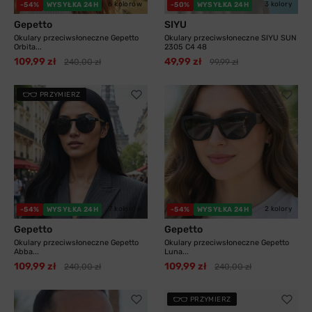
6 kolorów
3 kolory
-54%
WYSYŁKA 24H
-50%
WYSYŁKA 24H
Gepetto
SIYU
Okulary przeciwsłoneczne Gepetto
Okulary przeciwsłoneczne SIYU SUN
Orbita...
2305 C4 48
109,99 zł
49,99 zł
240,00 zł
99,99 zł
PRZYMIERZ
7 kolorów
2 kolory
-54%
WYSYŁKA 24H
-54%
WYSYŁKA 24H
Gepetto
Gepetto
Okulary przeciwsłoneczne Gepetto
Okulary przeciwsłoneczne Gepetto
Abba...
Luna...
109,99 zł
109,99 zł
240,00 zł
240,00 zł
PRZYMIERZ