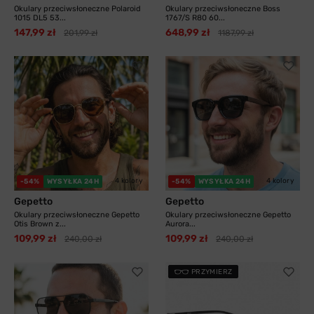
Okulary przeciwsłoneczne Polaroid
Okulary przeciwsłoneczne Boss
1015 DL5 53...
1767/S R80 60...
147,99 zł
648,99 zł
201,99 zł
1187,99 zł
4 kolory
4 kolory
-54%
WYSYŁKA 24H
-54%
WYSYŁKA 24H
Gepetto
Gepetto
Okulary przeciwsłoneczne Gepetto
Okulary przeciwsłoneczne Gepetto
Otis Brown z...
Aurora...
109,99 zł
109,99 zł
240,00 zł
240,00 zł
PRZYMIERZ