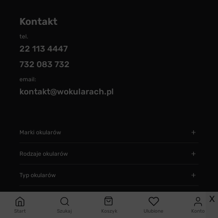
Kontakt
tel.
22 113 4447
732 083 732
email:
kontakt@wokularach.pl
Marki okularów
Rodzaje okularów
Typ okularów
Informacje
X
Start
Szukaj
Koszyk
Ulubione
Konto
Jak zamawiać