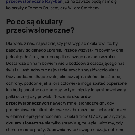
przeciwsłoneczne Ray-ban
już na zawsze będą nam się
kojarzyły z Tomem Cruisem, czy Willem Smithem.
Po co są okulary
przeciwsłoneczne?
Dla wielu z nas, najważniejszy jest wygląd okularów i to, by
pasowały do danego ubrania. Przede wszystkim powinny one
jednak pełnić rolę ochronną dla naszego narządu wzroku.
Dostarcza on nam bowiem wielu bodźców z otaczającego nas
świata i jest jednym z najważniejszych zmysłów człowieka.
Oczy poddane długotrwałej ekspozycji na słońce bez żadnej
ochrony, podobnie jak skóra człowieka mogą zostać poparzone
lub będą podatne na choroby, w tym między innymi nowotwory
gałki ocznej czy powiek. Noszenie
okularów
przeciwsłonecznych
nawet w mniej słoneczne dni, gdy
promieniowanie ultrafioletowe działa, może nas uchronić przed
wieloma nieprzyjemnościami. Dzięki filtrom UV czy polaryzacji,
okulary słoneczne
nie tylko sprawiają, że lepiej widzimy, gdy
słońce mocno praży. Zapewniamy też swego rodzaju ochronę