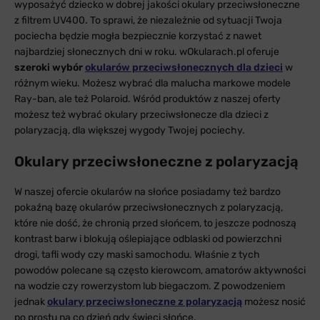
wyposażyć dziecko w dobrej jakości okulary przeciwsłoneczne
z filtrem UV400. To sprawi, że niezależnie od sytuacji Twoja
pociecha będzie mogła bezpiecznie korzystać z nawet
najbardziej słonecznych dni w roku. wOkularach.pl oferuje
szeroki wybór
okularów przeciwsłonecznych dla dzieci
w
różnym wieku. Możesz wybrać dla malucha markowe modele
Ray-ban, ale też Polaroid. Wśród produktów z naszej oferty
możesz też wybrać okulary przeciwsłonecze dla dzieci z
polaryzacją, dla większej wygody Twojej pociechy.
Okulary przeciwsłoneczne z polaryzacją
W naszej ofercie okularów na słońce posiadamy też bardzo
pokaźną bazę okularów przeciwsłonecznych z polaryzacją,
które nie dość, że chronią przed słońcem, to jeszcze podnoszą
kontrast barw i blokują oślepiające odblaski od powierzchni
drogi, tafli wody czy maski samochodu. Właśnie z tych
powodów polecane są często kierowcom, amatorów aktywności
na wodzie czy rowerzystom lub biegaczom. Z powodzeniem
jednak
okulary przeciwsłoneczne z polaryzacją
możesz nosić
po prostu na co dzień gdy świeci słońce.