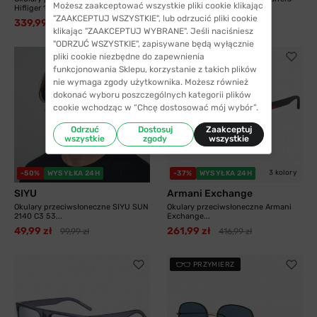
Możesz zaakceptować wszystkie pliki cookie klikając
Hifliger 1811...
8055 003 58...
"ZAAKCEPTUJ WSZYSTKIE", lub odrzucić pliki cookie
339,99 zł
325,99 zł
538,99 zł
413,99 zł
klikając "ZAAKCEPTUJ WYBRANE". Jeśli naciśniesz
"ODRZUĆ WSZYSTKIE", zapisywane będą wyłącznie
pliki cookie niezbędne do zapewnienia
funkcjonowania Sklepu, korzystanie z takich plików
nie wymaga zgody użytkownika. Możesz również
dokonać wyboru poszczególnych kategorii plików
cookie wchodząc w “Chcę dostosować mój wybór”.
Odrzuć
Dostosuj
Zaakceptuj
wszystkie
zgody
wszystkie
4 kolory
3 kolory
-50%
WYSYŁKA 24H
-37%
WYSYŁKA 24H
SIYU
Armani Exchange
Okulary przeciwsłoneczne SIYU SUN
Okulary przeciwsłoneczne Armani
2140 C3 53...
Exchange...
49,99 zł
261,99 zł
99,99 zł
416,99 zł
PRZYMIERZ