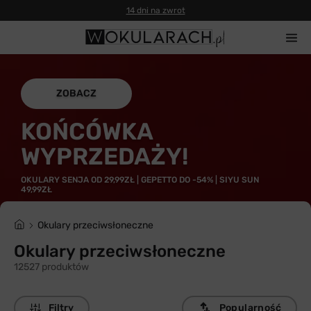
14 dni na zwrot
ZOBACZ
KOŃCÓWKA
WYPRZEDAŻY!
OKULARY SENJA OD 29,99ZŁ | GEPETTO DO -54% | SIYU SUN
49,99ZŁ
Okulary przeciwsłoneczne
Okulary przeciwsłoneczne
12527 produktów
Filtry
Popularność