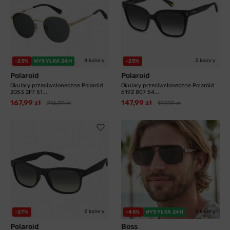
4 kolory
3 kolory
-23%
WYSYŁKA 24H
-25%
Polaroid
Polaroid
Okulary przeciwsłoneczne Polaroid
Okulary przeciwsłoneczne Polaroid
2053 2F7 51...
6192 807 54...
167,99 zł
147,99 zł
216,99 zł
197,99 zł
2 kolory
4 kolory
-27%
-45%
WYSYŁKA 24H
Polaroid
Boss