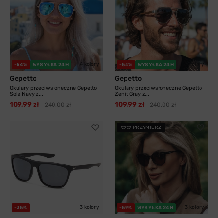
4 kolory
3 kolory
-54%
WYSYŁKA 24H
-54%
WYSYŁKA 24H
Gepetto
Gepetto
Okulary przeciwsłoneczne Gepetto
Okulary przeciwsłoneczne Gepetto
Sole Navy z...
Zenit Gray z...
109,99 zł
109,99 zł
240,00 zł
240,00 zł
PRZYMIERZ
3 kolory
3 kolory
-35%
-59%
WYSYŁKA 24H