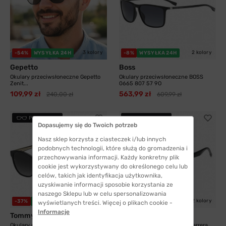
3 kolory
2 kolory
-54%
WYSYŁKA 24H
-8%
WYSYŁKA 24H
Gepetto
Boss
Okulary przeciwsłoneczne Gepetto
Okulary przeciwsłoneczne BOSS
Zenit...
0665 807 57 9O
109,99 zł
563,99 zł
240,00 zł
609,99 zł
PRZYMIERZ
PRZYMIERZ
Dopasujemy się do Twoich potrzeb
Nasz sklep korzysta z ciasteczek i/lub innych
podobnych technologii, które służą do gromadzenia i
przechowywania informacji. Każdy konkretny plik
cookie jest wykorzystywany do określonego celu lub
celów, takich jak identyfikacja użytkownika,
uzyskiwanie informacji sposobie korzystania ze
naszego Sklepu lub w celu spersonalizowania
2 kolory
2 kolory
-37%
WYSYŁKA 24H
-21%
WYSYŁKA 24H
wyświetlanych treści. Więcej o plikach cookie -
Informacje
Tommy Hilfiger
Carrera
Okulary przeciwsłoneczne Tommy
Okulary przeciwsłoneczne Carrera