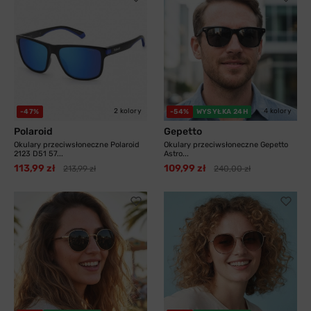
2 kolory
4 kolory
-47%
-54%
WYSYŁKA 24H
Polaroid
Gepetto
Okulary przeciwsłoneczne Polaroid
Okulary przeciwsłoneczne Gepetto
2123 D51 57...
Astro...
113,99 zł
109,99 zł
213,99 zł
240,00 zł