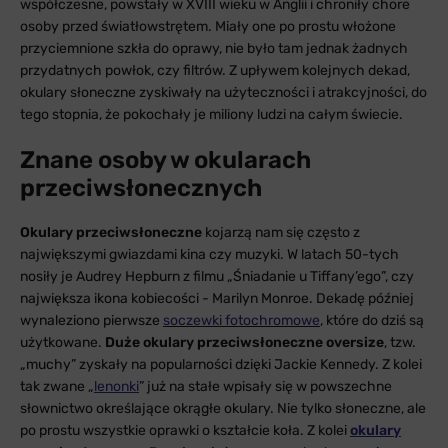
współczesne, powstały w XVIII wieku w Anglii i chroniły chore
osoby przed światłowstrętem. Miały one po prostu włożone
przyciemnione szkła do oprawy, nie było tam jednak żadnych
przydatnych powłok, czy filtrów. Z upływem kolejnych dekad,
okulary słoneczne zyskiwały na użyteczności i atrakcyjności, do
tego stopnia, że pokochały je miliony ludzi na całym świecie.
Znane osoby w okularach
przeciwsłonecznych
Okulary przeciwsłoneczne
kojarzą nam się często z
największymi gwiazdami kina czy muzyki. W latach 50-tych
nosiły je Audrey Hepburn z filmu „Śniadanie u Tiffany’ego”, czy
największa ikona kobiecości - Marilyn Monroe. Dekadę później
wynaleziono pierwsze
soczewki fotochromowe
, które do dziś są
użytkowane.
Duże okulary przeciwsłoneczne oversize
, tzw.
„muchy” zyskały na popularności dzięki Jackie Kennedy. Z kolei
tak zwane „
lenonki
” już na stałe wpisały się w powszechne
słownictwo określające okrągłe okulary. Nie tylko słoneczne, ale
po prostu wszystkie oprawki o kształcie koła. Z kolei
okulary