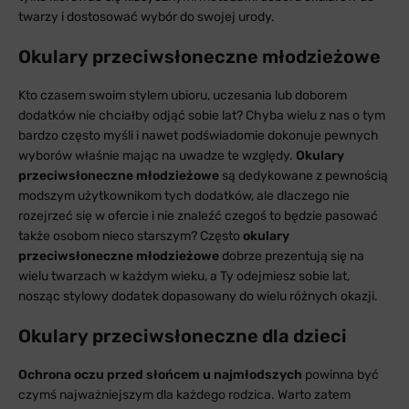
twarzy i dostosować wybór do swojej urody.
Okulary przeciwsłoneczne młodzieżowe
Kto czasem swoim stylem ubioru, uczesania lub doborem
dodatków nie chciałby odjąć sobie lat? Chyba wielu z nas o tym
bardzo często myśli i nawet podświadomie dokonuje pewnych
wyborów właśnie mając na uwadze te względy.
Okulary
przeciwsłoneczne młodzieżowe
są dedykowane z pewnością
modszym użytkownikom tych dodatków, ale dlaczego nie
rozejrzeć się w ofercie i nie znaleźć czegoś to będzie pasować
także osobom nieco starszym? Często
okulary
przeciwsłoneczne młodzieżowe
dobrze prezentują się na
wielu twarzach w każdym wieku, a Ty odejmiesz sobie lat,
nosząc stylowy dodatek dopasowany do wielu różnych okazji.
Okulary przeciwsłoneczne dla dzieci
Ochrona oczu przed słońcem u najmłodszych
powinna być
czymś najważniejszym dla każdego rodzica. Warto zatem