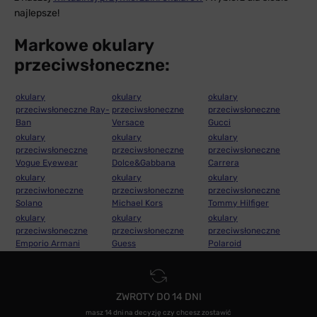
najlepsze!
Markowe okulary
przeciwsłoneczne:
okulary
okulary
okulary
przeciwsłoneczne Ray-
przeciwsłoneczne
przeciwsłoneczne
Ban
Versace
Gucci
okulary
okulary
okulary
przeciwsłoneczne
przeciwsłoneczne
przeciwsłoneczne
Vogue Eyewear
Dolce&Gabbana
Carrera
okulary
okulary
okulary
przeciwłoneczne
przeciwsłoneczne
przeciwsłoneczne
Solano
Michael Kors
Tommy Hilfiger
okulary
okulary
okulary
przeciwsłoneczne
przeciwsłoneczne
przeciwsłoneczne
Emporio Armani
Guess
Polaroid
ZWROTY DO 14 DNI
masz 14 dni na decyzję czy chcesz zostawić