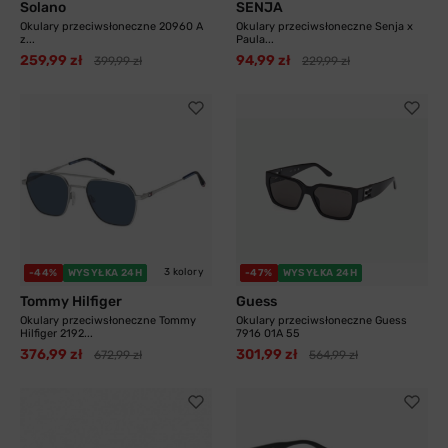
Solano
SENJA
Okulary przeciwsłoneczne 20960 A
Okulary przeciwsłoneczne Senja x
z...
Paula...
259,99 zł
94,99 zł
399,99 zł
229,99 zł
3 kolory
-44%
WYSYŁKA 24H
-47%
WYSYŁKA 24H
Tommy Hilfiger
Guess
Okulary przeciwsłoneczne Tommy
Okulary przeciwsłoneczne Guess
Hilfiger 2192...
7916 01A 55
376,99 zł
301,99 zł
672,99 zł
564,99 zł